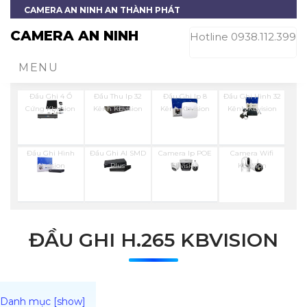
CAMERA AN NINH AN THÀNH PHÁT
CAMERA AN NINH
Hotline 0938.112.399
MENU
Đầu Ghi 4 Ổ
Đầu Thu Ip 32
Đầu Ghi Ip 8
Đầu Ghi Hình 32
Cứng Kbvision
Kênh Kbvision
Kênh Kbvision
Kênh Kbvision
Đầu Ghi Hình
Đầu Ghi AI SMD
Camera Ip POE
Camera Wifi
Kbvision
Plus
Kbvision
Kbvision
ĐẦU GHI H.265 KBVISION