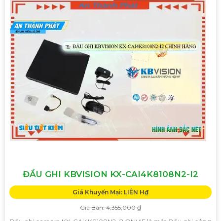
ĐẦU GHI KBVISION KX-CAI4K8108N2-I2
Giá Khuyến Mại: LIÊN H₫
Giá Bán: 4,355,000 ₫