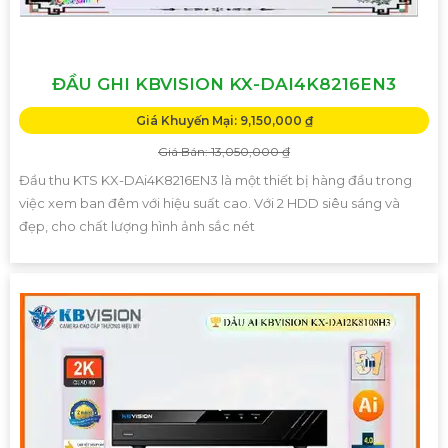
ĐẦU GHI KBVISION KX-DAI4K8216EN3
Giá Khuyến Mại: 9,150,000 ₫
Giá Bán: 13,050,000 ₫
Đầu thu KTS KX-DAi4K8216EN3 là một thiết bị hàng đầu trong
việc xem ban đêm với hiệu suất cao. Với 2 HDD siêu sáng và
đẹp, cho chất lượng hình ảnh sắc nét