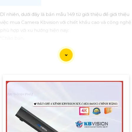
Dĩ nhiên, dưới đây là bản mẫu 149 từ giới thiệu để giới thiệu
việc mua Camera Kbvision với chiết khấu cao và công nghệ
phù hợp với xu hướng hiện nay:
"Chào bạn,
Bạn đang tìm kiếm Camera an ninh chất lượng cao với
chiết khấu hấp dẫn? Hãy cân nhắc đến Camera Kbvision -
dòng sản phẩm chất lượng hàng đầu với công nghệ hiện
đại phù hợp với xu hướng hiện nay.
Camera Kbvision không chỉ cung cấp hình ảnh sắc nét,
chất lượng mà còn có nhiều tính năng thông minh như
hồng ngoại, cảm biến chuyển động, và khả năng kết nối
mạng linh hoạt.
Đặt mua ngay hôm nay để hưởng chiết khấu cao và bảo vệ
ngôi nhà, cửa hàng hoặc văn phòng của bạn một cách
hiệu quả.