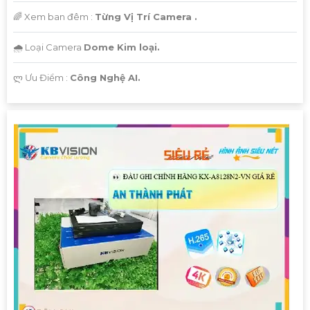
🌈 Xem ban đêm :
Từng Vị Trí Camera .
🌧️ Loại Camera
Dome Kim loại.
️ლ Ưu Điểm :
Công Nghệ AI.