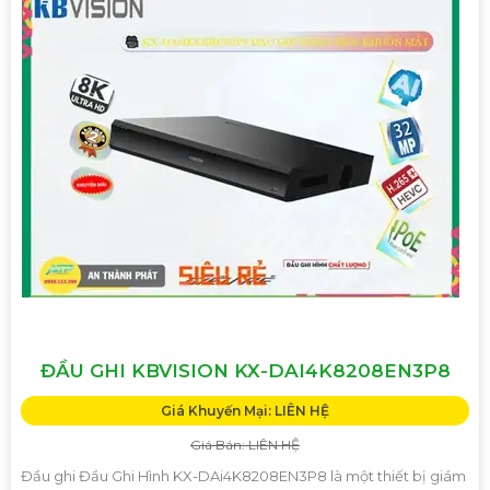
ĐẦU GHI KBVISION KX-DAI4K8208EN3P8
Giá Khuyến Mại: LIÊN HỆ
Giá Bán: LIÊN HỆ
Đầu ghi Đầu Ghi Hình KX-DAi4K8208EN3P8 là một thiết bị giám