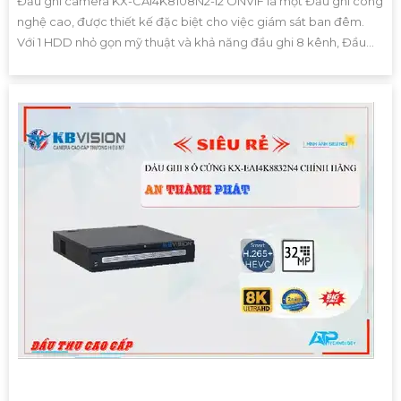
Đầu ghi camera KX-CAi4K8108N2-I2 ONVIF là một Đầu ghi công
nghệ cao, được thiết kế đặc biệt cho việc giám sát ban đêm.
Với 1 HDD nhỏ gọn mỹ thuật và khả năng đầu ghi 8 kênh, Đầu...