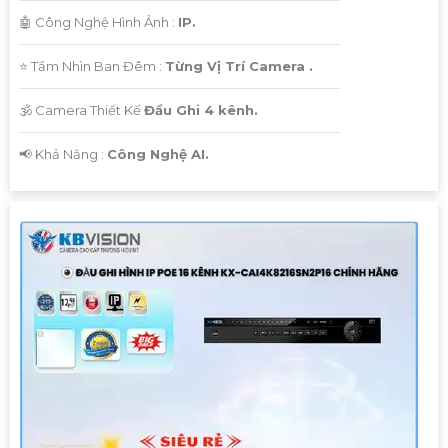
🤖️ Công Nghệ Hình Ảnh :
IP.
⭐ Tầm Nhìn Ban Đêm :
Từng Vị Trí Camera .
🕉️ Camera Thiết Kế
Đầu Ghi 4 kênh.
️📢 Khả Năng :
Công Nghệ AI.