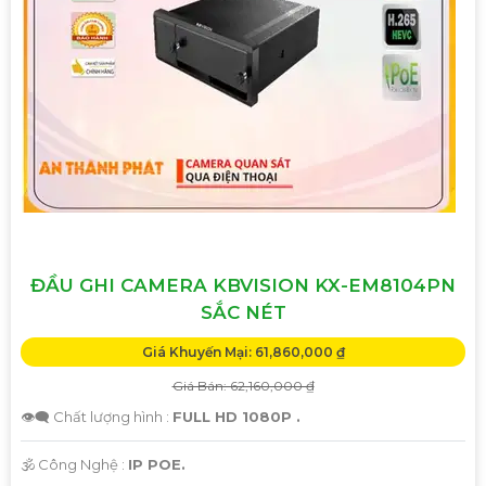
ĐẦU GHI CAMERA KBVISION KX-EM8104PN
SẮC NÉT
Giá Khuyến Mại: 61,860,000 ₫
Giá Bán: 62,160,000 ₫
👁️‍🗨 Chất lượng hình :
FULL HD 1080P .
🕉️ Công Nghệ :
IP POE.