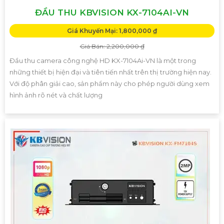
ĐẦU THU KBVISION KX-7104AI-VN
Giá Khuyến Mại: 1,800,000 ₫
Giá Bán: 2,200,000 ₫
Đầu thu camera công nghệ HD KX-7104Ai-VN là một trong
những thiết bị hiện đại và tiên tiến nhất trên thị trường hiện nay.
Với độ phân giải cao, sản phẩm này cho phép người dùng xem
hình ảnh rõ nét và chất lượng