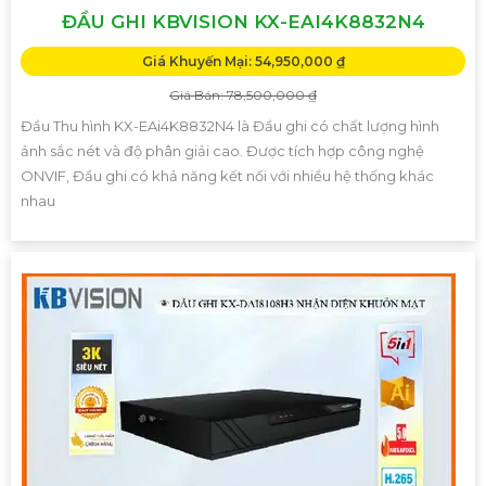
ĐẦU GHI KBVISION KX-EAI4K8832N4
Giá Khuyến Mại: 54,950,000 ₫
Giá Bán: 78,500,000 ₫
Đầu Thu hình KX-EAi4K8832N4 là Đầu ghi có chất lượng hình
ảnh sắc nét và độ phân giải cao. Được tích hợp công nghệ
ONVIF, Đầu ghi có khả năng kết nối với nhiều hệ thống khác
nhau