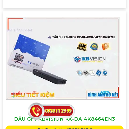
ĐẦU GHI KBVISION KX-DAI4K8464EN3