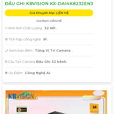
ĐẦU GHI KBVISION KX-DAI4K8232EN3
Giá Khuyến Mại: LIÊN HỆ
Giá Bán: LIÊN HỆ
️⚡ Hình Ành Chất Lượng :
32 MP.
⚙ Tích hợp công nghệ :
IP.
🌙 Xem ban đêm :
Từng Vị Trí Camera .
⛓ Cấu Tạo Camera
Đầu Ghi 32 kênh.
️✤ Ưu Điểm :
Công Nghệ AI.