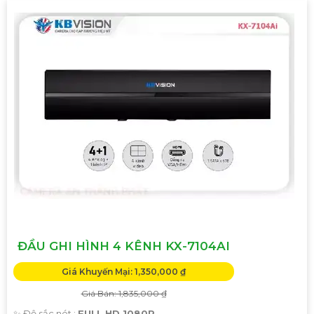
ĐẦU GHI HÌNH 4 KÊNH KX-7104AI
Giá Khuyến Mại: 1,350,000 ₫
Giá Bán: 1,835,000 ₫
✨ Độ sắc nét :
FULL HD 1080P .