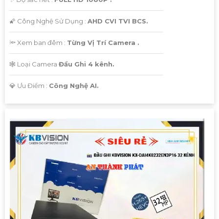
🌠 Công Nghệ Sử Dụng :
AHD CVI TVI BCS.
🔦 Xem ban đêm :
Từng Vị Trí Camera .
🕸️ Loại Camera
Đầu Ghi 4 kênh.
️💎 Ưu Điểm :
Công Nghệ AI.