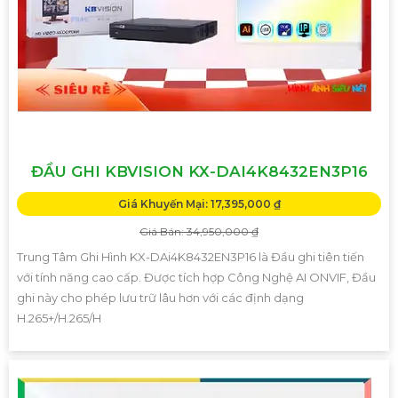
ĐẦU GHI KBVISION KX-DAI4K8432EN3P16
Giá Khuyến Mại: 17,395,000 ₫
Giá Bán: 34,950,000 ₫
Trung Tâm Ghi Hình KX-DAi4K8432EN3P16 là Đầu ghi tiên tiến
với tính năng cao cấp. Được tích hợp Công Nghệ AI ONVIF, Đầu
ghi này cho phép lưu trữ lâu hơn với các định dạng
H.265+/H.265/H