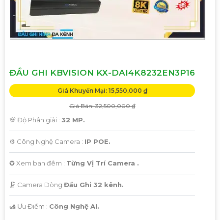
ĐẦU GHI KBVISION KX-DAI4K8232EN3P16
Giá Khuyến Mại: 15,550,000 ₫
Giá Bán: 32,500,000 ₫
💯 Độ Phân giải :
32 MP.
⚙ Công Nghệ Camera :
IP POE.
✪ Xem ban đêm :
Từng Vị Trí Camera .
🗜️ Camera Dòng
Đầu Ghi 32 kênh.
️🛃 Ưu Điểm :
Công Nghệ AI.