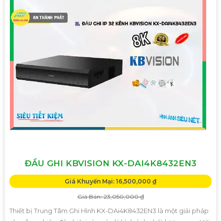
ĐẦU GHI KBVISION KX-DAI4K8432EN3
Giá Khuyến Mại: 16,500,000 ₫
Giá Bán: 23,050,000 ₫
Thiết bị Trung Tâm Ghi Hình KX-DAi4K8432EN3 là một giải pháp