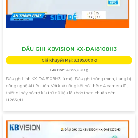
ĐẦU GHI KBVISION KX-DAI8108H3
Giá Khuyến Mại: 3,395,000 ₫
Giá Bán: 4,855,000 ₫
Đầu ghi hình KX-DAi8108H3 là một Đầu ghi thông minh, trang bị
công nghệ AI tiên tiến. Với khả năng kết nối thêm 4 camera IP,
thiết bị này hỗ trợ lưu trữ dữ liệu lâu hơn theo chuẩn nén
H.265+/H