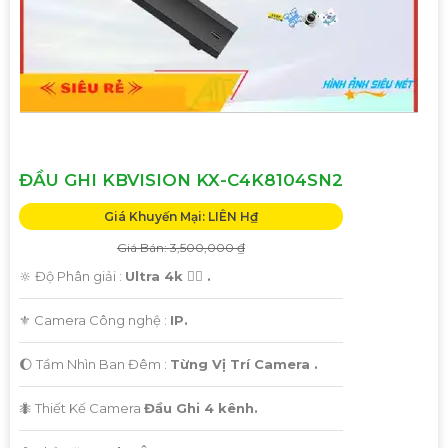
Hãy liên hệ với chúng tôi để được tư vấn chi tiết và giúp bạn
lựa chọn Camera Kbvision phù hợp nhất với nhu cầu của
bạn!
Trân trọng,"
Hy vọng bạn sẽ hài lòng với bản mẫu này. Nếu bạn cần
thêm sự điều chỉnh hoặc hỗ trợ khác, đừng ngần ngại để
viết lại Cung cấp cho công trình.
ĐẦU GHI KBVISION KX-C4K8104SN2
Giá Khuyến Mại: LIÊN H₫
Giá Bán: 3,500,000 ₫
🔆 Độ Phân giải :
Ultra 4k 👍🏾 .
⚜️ Camera Công nghệ :
IP.
🌔 Tầm Nhìn Ban Đêm :
Từng Vị Trí Camera .
🐜 Thiết Kế Camera
Đầu Ghi 4 kênh.
'