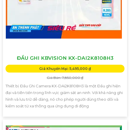
ĐẦU GHI KBVISION KX-DAI2K8108H3
Giá Khuyến Mại: 5,495,000 ₫
Giá Bán: 7,850,000 ₫
Thiết bị Đầu Ghi Camera KX-DAi2K8108H3 là một Đầu ghi hiện
đại và tiên tiến trong lĩnh vực giám sát an ninh. Với khả năng ghi
hình và lưu trữ dễ dàng, nó cho phép người dùng theo dõi và
kiểm soát từ xa thông qua ứng dụng di động