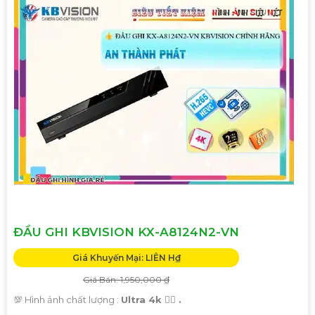
ĐẦU GHI KBVISION KX-A8124N2-VN
Giá Khuyến Mại: LIÊN H₫
Giá Bán: 1,950,000 ₫
💯 Hình ảnh chất lượng :
Ultra 4k 👍🏾 .