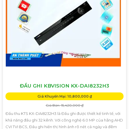
ĐẦU GHI KBVISION KX-DAI8232H3
Giá Khuyến Mại: 10,800,000 ₫
Giá Bán: 15,420,000 ₫
Đầu thu KTS KX-DAi8232H3 là Đầu ghi được thiết kế tinh tế, với
khả năng đầu ghi 32 kênh. Với công nghệ 6.0 MP của hãng AHD
CVI TVI BCS, Đầu ghi hiển thị hình ảnh rõ nét cả ngày và đêm