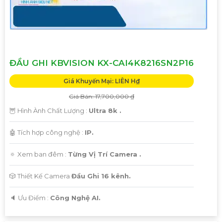
ĐẦU GHI KBVISION KX-CAI4K8216SN2P16
Giá Khuyến Mại: LIÊN H₫
Giá Bán: 17,700,000 ₫
🦉 Hình Ành Chất Lượng :
Ultra 8k .
🤖️ Tích hợp công nghệ :
IP.
🔅 Xem ban đêm :
Từng Vị Trí Camera .
🎲 Thiết Kế Camera
Đầu Ghi 16 kênh.
️🔈 Ưu Điểm :
Công Nghệ AI.