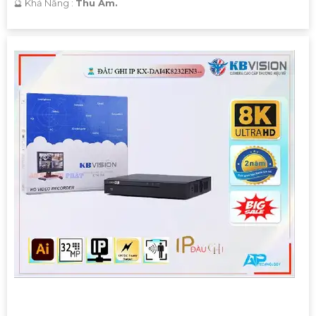
️🔮 Khả Năng :
Thu Âm.