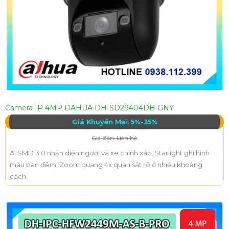
Camera IP 4MP DAHUA DH-SD29404DB-GNY
Giá Khuyến Mại: 5%-35%
Giá Bán: Liên hệ
AI SMD 3.0 nhận diện người và xe chính xác, Starlight ghi hình
màu ban đêm, Zoom quang 4x quan sát rõ ở nhiều khoảng
cách