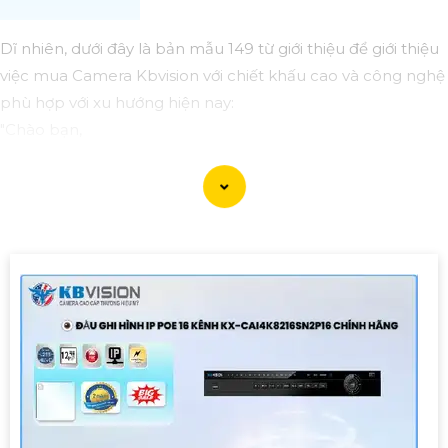
Dĩ nhiên, dưới đây là bản mẫu 149 từ giới thiệu để giới thiệu
việc mua Camera Kbvision với chiết khấu cao và công nghệ
phù hợp với xu hướng hiện nay:
"Chào bạn,
Bạn đang tìm kiếm Camera an ninh chất lượng cao với
chiết khấu hấp dẫn? Hãy cân nhắc đến Camera Kbvision -
dòng sản phẩm chất lượng hàng đầu với công nghệ hiện
đại phù hợp với xu hướng hiện nay.
Camera Kbvision không chỉ cung cấp hình ảnh sắc nét,
chất lượng mà còn có nhiều tính năng thông minh như
hồng ngoại, cảm biến chuyển động, và khả năng kết nối
mạng linh hoạt.
Đặt mua ngay hôm nay để hưởng chiết khấu cao và bảo vệ
ngôi nhà, cửa hàng hoặc văn phòng của bạn một cách
hiệu quả.