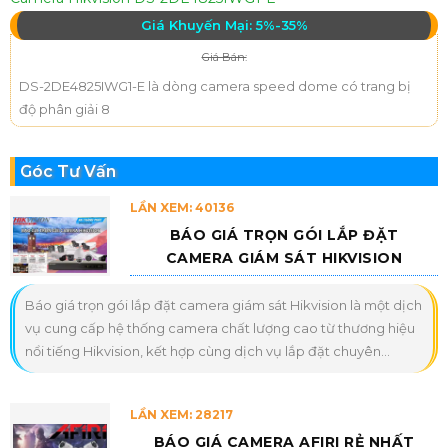
Giá Khuyến Mại: 5%-35%
Giá Bán:
DS-2DE4825IWG1-E là dòng camera speed dome có trang bị
độ phân giải 8
Góc Tư Vấn
LẦN XEM: 40136
BÁO GIÁ TRỌN GÓI LẮP ĐẶT
CAMERA GIÁM SÁT HIKVISION
Báo giá trọn gói lắp đặt camera giám sát Hikvision là một dịch
vụ cung cấp hệ thống camera chất lượng cao từ thương hiệu
nổi tiếng Hikvision, kết hợp cùng dịch vụ lắp đặt chuyên...
LẦN XEM: 28217
BÁO GIÁ CAMERA AFIRI RẺ NHẤT