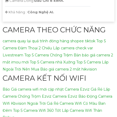
🌧️ Camera Dòng
Đầu Ghi 8 kênh.
️✤ Khả Năng :
Công Nghệ AI.
CAMERA THEO CHỨC NĂNG
camera quay lại quá trình đóng hàng shopee tiktok
Top 5
Camera Đàm Thoại 2 Chiều
Lắp camera check var
Livestream
Top 5 Camera Chống Trộm
Bản báo giá camera 2
mắt imou mới
Top 5 Camera nhà Xưởng
Top 5 Camera Lắp
Ngoài Trời Nên Mua
Báo giá camera 2 mắt hikvision
CAMERA KẾT NỐI WIFI
Báo Giá camera wifi mới cập nhật
Camera Ezviz Giá Rẻ
Lắp
Camera Chống Trộm Ezviz
Camera Ezviz Báo Động
Camera
Wifi Kbvision Ngoài Trời Giá Rẻ
Camera Wifi Có Màu Ban
Đêm
Top 5 Camera Wifi 360 Tốt
Lắp Camera Wifi Thân