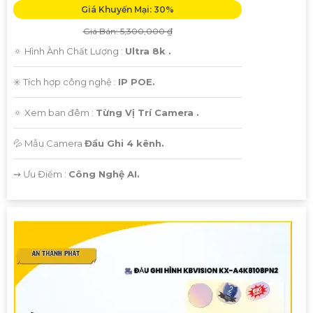
Giá Khuyến Mại: 30%
Giá Bán: 5,300,000 ₫
🔅 Hình Ành Chất Lượng :
Ultra 8k .
✳️ Tích hợp công nghệ :
IP POE.
🔅 Xem ban đêm :
Từng Vị Trí Camera .
💦 Mẫu Camera
Đầu Ghi 4 kênh.
️⇝ Ưu Điểm :
Công Nghệ AI.