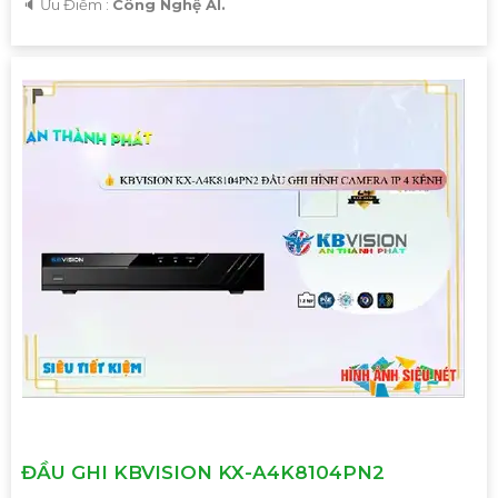
️🔈 Ưu Điểm :
Công Nghệ AI.
ĐẦU GHI KBVISION KX-A4K8104PN2