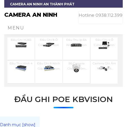
CAMERA AN NINH AN THÀNH PHÁT
CAMERA AN NINH
Hotline 0938.112.399
MENU
Đầu Ghi H.265
Đầu Ghi 8 Ổ
Đầu Thu Ip 64
Đầu Ghi 4 Ổ
Kbvision
Cứng Kbvision
Kênh Kbvision
Cứng Kbvision
Đầu Thu Hình 4
Đầu Ghi 8 Kênh
Bộ Camera
Camera Ghi Âm
Kbvision
Giá Rẻ Kbvision
Chống Trộm
Ngoài Trời
Kbvision
Kbvision
ĐẦU GHI POE KBVISION