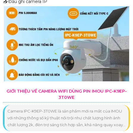
📥
Đầu ghi camera IP
GIỚI THIỆU VỀ CAMERA WIFI DÙNG PIN IMOU IPC-K9EP-
3T0WE
Camera IPC-K9EP-3T0WE là sản phẩm mới ra mắt của IMOU
với những thông số kỹ thuật nổi trội như chất lượng hình ảnh
chất lượng 2k, đèn trợ sáng tích hợp sẵn, khả năng quay xoay...