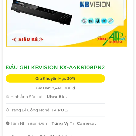
ĐẦU GHI KBVISION KX-A4K8108PN2
Giá Khuyến Mại: 30%
Giá Bán: 7,440,000 ₫
🔆 Hình Ảnh Sắc nét :
Ultra 8k .
®️ Trang Bị Công Nghệ :
IP POE.
🌚 Tầm Nhìn Ban Đêm :
Từng Vị Trí Camera .