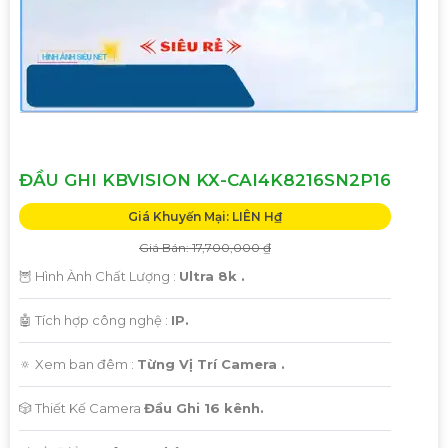
Hãy liên hệ với chúng tôi để được tư vấn chi tiết và giúp bạn
lựa chọn Camera Kbvision phù hợp nhất với nhu cầu của
bạn!
Trân trọng,"
Hy vọng bạn sẽ hài lòng với bản mẫu này. Nếu bạn cần
thêm sự điều chỉnh hoặc hỗ trợ khác, đừng ngần ngại để
viết lại Cung cấp cho công trình.
ĐẦU GHI KBVISION KX-CAI4K8216SN2P16
Giá Khuyến Mại: LIÊN H₫
Giá Bán: 17,700,000 ₫
🦉 Hình Ành Chất Lượng :
Ultra 8k .
🤖️ Tích hợp công nghệ :
IP.
🔅 Xem ban đêm :
Từng Vị Trí Camera .
🎲 Thiết Kế Camera
Đầu Ghi 16 kênh.
'