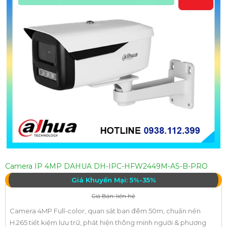
Camera IP 4MP DAHUA DH-IPC-HFW2449M-AS-B-PRO
Giá Khuyến Mại: 5%-35%
Giá Bán: liên hệ
Camera 4MP Full-color, quan sát ban đêm 50m, chuẩn nén
H.265 tiết kiệm lưu trữ, phát hiện thông minh người & phương