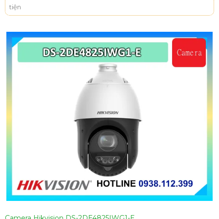
tiện
Camera Hikvision DS-2DE4825IWG1-E