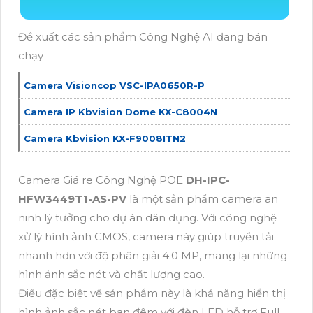
Đề xuất các sản phẩm Công Nghệ AI đang bán
chạy
Camera Visioncop VSC-IPA0650R-P
Camera IP Kbvision Dome KX-C8004N
Camera Kbvision KX-F9008ITN2
Camera Giá re Công Nghệ POE
DH-IPC-
HFW3449T1-AS-PV
là một sản phẩm camera an
ninh lý tưởng cho dự án dân dụng. Với công nghệ
xử lý hình ảnh CMOS, camera này giúp truyền tải
nhanh hơn với độ phân giải 4.0 MP, mang lại những
hình ảnh sắc nét và chất lượng cao.
Điều đặc biệt về sản phẩm này là khả năng hiển thị
hình ảnh sắc nét ban đêm với đèn LED hỗ trợ Full