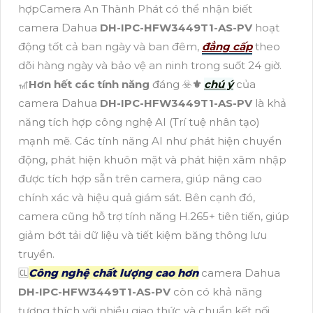
hợpCamera An Thành Phát có thể nhận biết
camera Dahua
DH-IPC-HFW3449T1-AS-PV
hoạt
động tốt cả ban ngày và ban đêm,
đẳng cấp
theo
dõi hàng ngày và bảo vệ an ninh trong suốt 24 giờ.
🎢
Hơn hết các tính năng
đáng ☣️
⚜️
chú ý
của
camera Dahua
DH-IPC-HFW3449T1-AS-PV
là khả
năng tích hợp công nghệ AI (Trí tuệ nhân tạo)
mạnh mẽ. Các tính năng AI như phát hiện chuyển
động, phát hiện khuôn mặt và phát hiện xâm nhập
được tích hợp sẵn trên camera, giúp nâng cao
chính xác và hiệu quả giám sát. Bên cạnh đó,
camera cũng hỗ trợ tính năng H.265+ tiên tiến, giúp
giảm bớt tải dữ liệu và tiết kiệm băng thông lưu
truyền.
🆑
Công nghệ chất lượng cao hơn
camera Dahua
DH-IPC-HFW3449T1-AS-PV
còn có khả năng
tương thích với nhiều giao thức và chuẩn kết nối