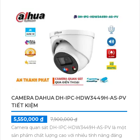
không gian khác nhau. Đặc biệt, camera sử dụng
công nghệ cấp nguồn qua dây mạng, giúp tiết kiệm
thời gian và công sức trong quá trình cài đặt. Ngoài
ra, nó cũng tích hợp các tính năng thông minh như
nhận dạng khuôn mặt và phát hiện chuyển động,
giúp bạn nắm bắt được mọi sự cố ngay khi chúng
xảy ra. Với mức giá hợp lý, camera KX-CAiF4002N-
DL-A là sự lựa chọn tốt cho các hộ gia đình và doanh
nghiệp muốn nâng cao hệ thống an ninh của mình.
CAMERA DAHUA DH-IPC-HDW3449H-AS-PV
TIẾT KIỆM
5,550,000 ₫
7,900,000 ₫
Camera quan sát DH-IPC-HDW3449H-AS-PV là một
sản phẩm chất lượng cao với nhiều tính năng đáng