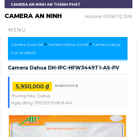
CAMERA AN NINH AN THÀNH PHÁT
CAMERA AN NINH
Hotline 0938.112.399
MENU
Camera Quan Sát
Camera Dahua Giá Rẻ
Camera Dahua
Full Hd 1080P
Camera Dahua DH-IPC-HFW3449T1-AS-PV
5,950,000 ₫
8,450,000 ₫
Thương hiệu:
Dahua
Ngày đăng:
7/7/2023 9:08:16 AM