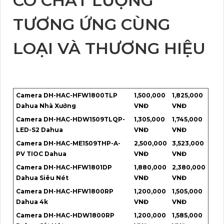
CÓ CHẤT LƯỢNG
TƯƠNG ỨNG CÙNG
LOẠI VÀ THƯƠNG HIỆU
Camera DH-HAC-HFW1800TLP
1,500,000
1,825,000
Dahua Nhà Xưởng
VNĐ
VNĐ
Camera DH-HAC-HDW1509TLQP-
1,305,000
1,745,000
LED-S2 Dahua
VNĐ
VNĐ
Camera DH-HAC-ME1509THP-A-
2,500,000
3,523,000
PV TIOC Dahua
VNĐ
VNĐ
Camera DH-HAC-HFW1801DP
1,880,000
2,380,000
Dahua Siêu Nét
VNĐ
VNĐ
Camera DH-HAC-HFW1800RP
1,200,000
1,505,000
Dahua 4k
VNĐ
VNĐ
Camera DH-HAC-HDW1800RP
1,200,000
1,585,000