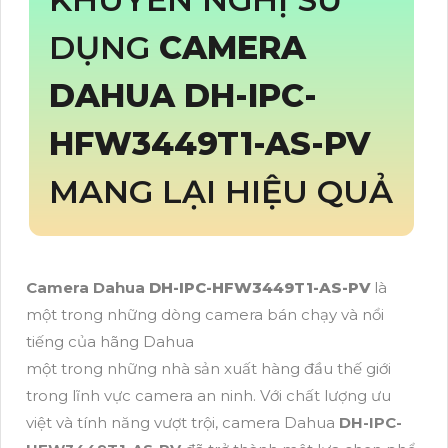
DỤNG
CAMERA
DAHUA
DH-IPC-
HFW3449T1-AS-PV
MANG LẠI HIỆU QUẢ
Camera Dahua
DH-IPC-HFW3449T1-AS-PV
là
một trong những dòng camera bán chạy và nổi
tiếng của hãng Dahua
một trong những nhà sản xuất hàng đầu thế giới
trong lĩnh vực camera an ninh. Với chất lượng ưu
việt và tính năng vượt trội, camera Dahua
DH-IPC-