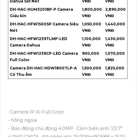
Dahua Sắt Nét
VNĐ
VNĐ
DH-HAC-HUM3201BP-P Camera
1,800,000
2,890,000
Giấu kín
VNĐ
VNĐ
DH-HAC-HFW1500SP Camera Siêu
1,050,000
1,440,000
Nét
VNĐ
VNĐ
DH-HAC-HFW1239TLMP-LED
1,100,000
1,430,000
Camera Dahua
VNĐ
VNĐ
DH-HAC-HFW1239CP-LED Camera
900,000
1,070,000
Full Color
VNĐ
VNĐ
Camera DH-HAC-HDW1800TLP-A
1,500,000
1,825,000
Có Thu Âm
VNĐ
VNĐ
· Camera IP AI Full Color
- hồng ngoại
- Báo động chủ động 4.0MP · Cảm biến ảnh: 1/2.7”
4.0MP CMOS · Độ phân giải: 25/30fps@2688 × 1520 ·