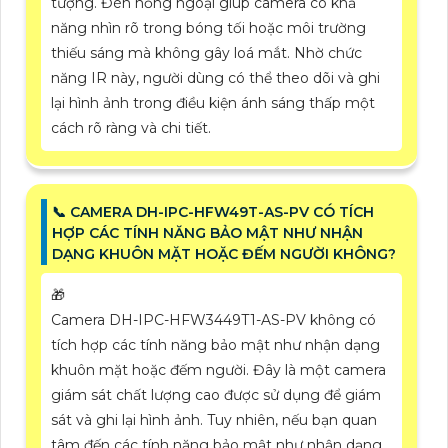
tượng. Đèn hồng ngoại giúp camera có khả
năng nhìn rõ trong bóng tối hoặc môi trường
thiếu sáng mà không gây loá mắt. Nhờ chức
năng IR này, người dùng có thể theo dõi và ghi
lại hình ảnh trong điều kiện ánh sáng thấp một
cách rõ ràng và chi tiết.
📞 CAMERA DH-IPC-HFW49T-AS-PV CÓ TÍCH
HỢP CÁC TÍNH NĂNG BẢO MẬT NHƯ NHẬN
DẠNG KHUÔN MẶT HOẶC ĐẾM NGƯỜI KHÔNG?
🎁
Camera DH-IPC-HFW3449T1-AS-PV không có
tích hợp các tính năng bảo mật như nhận dạng
khuôn mặt hoặc đếm người. Đây là một camera
giám sát chất lượng cao được sử dụng để giám
sát và ghi lại hình ảnh. Tuy nhiên, nếu bạn quan
tâm đến các tính năng bảo mật như nhận dạng