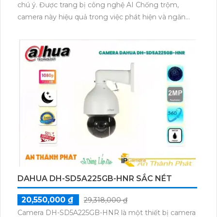
chú ý. Được trang bị công nghệ AI Chống trộm,
camera này hiệu quả trong việc phát hiện và ngăn
chặn các hành vi trộm cắp.
Thông qua công nghệ Có Màu Ban Đêm, camera
cho phép quan sát trong màu sắc ngay cả trong điều
kiện ánh sáng thiếu sáng. Điều này giúp tăng chất
lượng hình ảnh và cung cấp thông tin rõ ràng hơn.
Với khả năng tiết kiệm băng thông qua
H.265+/H.265/H.264+/H.264, camera giúp giảm thiểu
tải trên mạng mà vẫn đảm bảo chất lượng hình ảnh.
Hơn nữa, camera còn tiết kiệm hơn CMOS khi giám
sát trong điều kiện ban đêm nhờ vào hồng ngoại có
tầm quan sát lên đến 30m.
Với các tính năng cao cấp như vậy, camera DH-IPC-
HDW3449H-AS-PV đáp ứng tốt nhất nhu cầu giám
DAHUA DH-SD5A225GB-HNR SẮC NÉT
sát và đảm bảo an ninh của bạn.
20,550,000 ₫
29,318,000 ₫
Camera DH-SD5A225GB-HNR là một thiết bị camera