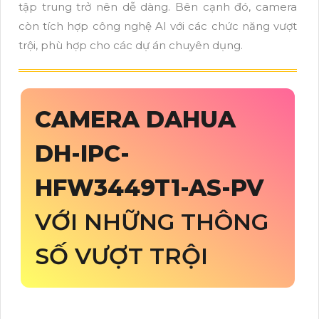
tập trung trở nên dễ dàng. Bên cạnh đó, camera
còn tích hợp công nghệ AI với các chức năng vượt
trội, phù hợp cho các dự án chuyên dụng.
CAMERA DAHUA
DH-IPC-
HFW3449T1-AS-PV
VỚI NHỮNG THÔNG
SỐ VƯỢT TRỘI