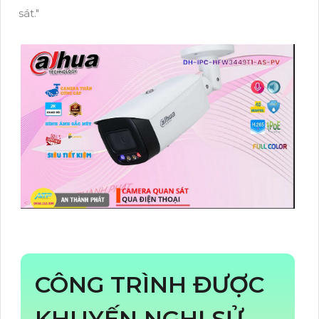
sát."
CÔNG TRÌNH ĐƯỢC
KHUYẾN NGHỊ SỬ