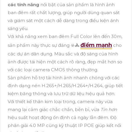
các tính năng
nổi bật của sản phẩm là hình ảnh
ban đêm rất chất lượng, giúp người dùng quan sát
và giám sát một cách dễ dàng trong điều kiện ánh
sáng yếu.
Với khả năng xem ban đêm Full Color lên đến 30m,
điểm mạnh
sản phẩm này thực sự đáng ☣️
🚴
cho
các dự án dân dụng. Màu sắc và độ sáng của hình
ảnh được tái hiện một cách rõ ràng, đẹp mắt hơn so
với các loại camera CMOS thông thường.
Sản phẩm hỗ trợ tải hình ảnh nhanh chóng với các
định dạng nén H.265+/H.265/H.264+/H.264, giúp tiết
kiệm băng thông và lưu trữ dữ liệu hiệu quả hơn.
Với thiết kế thân kim loại trong, camera này vừa
mang lại cảm giác chắc chắn, bền bỉ, vừa
Tin hơn
hiệu suất hoạt động ổn định cả ngày lẫn đêm. Độ
phân giải 4.0 MP cùng kỹ thuật IP POE giúp kết nối