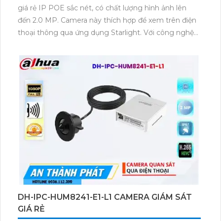
giá rẻ IP POE sắc nét, có chất lượng hình ảnh lên
đến 2.0 MP. Camera này thích hợp để xem trên điện
thoại thông qua ứng dụng Starlight. Với công nghệ
giám sát ban đêm Hồng Ngoại 150m, camera này
đảm bảo hình ảnh rõ nét khi quan sát trong môi
trường tối. Sản phẩm được thiết kế đặc biệt cho việc
lắp đặt camera trong các công trình với khả năng
chống nước IP67. Với chức năng 360 IP POE kỹ
thuật số, camera cung cấp khả năng quan sát toàn
diện. Đặc biệt, camera này còn tích hợp công nghệ
AI cho dự án chuyên dụng, mang lại những chức
năng vượt trội trong việc giám sát.
DH-IPC-HUM8241-E1-L1 CAMERA GIÁM SÁT
GIÁ RẺ