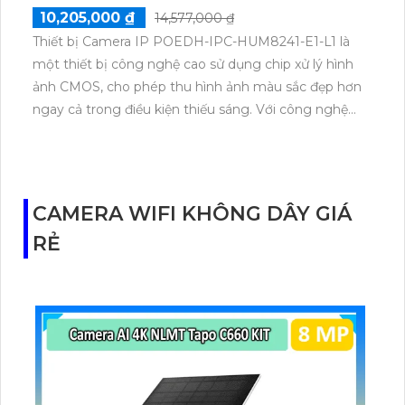
10,205,000 ₫
14,577,000 ₫
Thiết bị Camera IP POEDH-IPC-HUM8241-E1-L1 là
một thiết bị công nghệ cao sử dụng chip xử lý hình
ảnh CMOS, cho phép thu hình ảnh màu sắc đẹp hơn
ngay cả trong điều kiện thiếu sáng. Với công nghệ
chuyên dụng IP POE, thiết bị giúp xử lý hình ảnh với
độ nét lên đến 2.0 MP và hỗ trợ thẻ nhớ tích hợp.
Đặc biệt, thiết bị còn được trang bị công nghệ nhìn
đêm ONVIF đảm bảo chất lượng hình ảnh trong điều
CAMERA WIFI KHÔNG DÂY GIÁ
kiện thiếu sáng.
RẺ