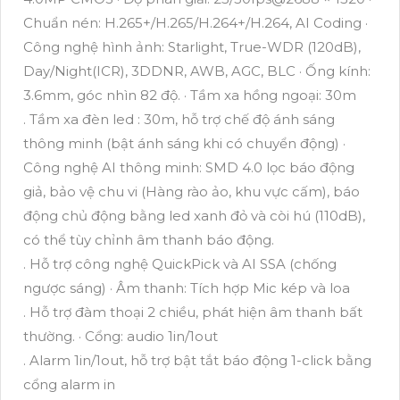
Chuẩn nén: H.265+/H.265/H.264+/H.264, AI Coding ·
Công nghệ hình ảnh: Starlight, True-WDR (120dB),
Day/Night(ICR), 3DDNR, AWB, AGC, BLC · Ống kính:
3.6mm, góc nhìn 82 độ. · Tầm xa hồng ngoại: 30m
. Tầm xa đèn led : 30m, hỗ trợ chế độ ánh sáng
thông minh (bật ánh sáng khi có chuyển động) ·
Công nghệ AI thông minh: SMD 4.0 lọc báo động
giả, bảo vệ chu vi (Hàng rào ảo, khu vực cấm), báo
động chủ động bằng led xanh đỏ và còi hú (110dB),
có thể tùy chỉnh âm thanh báo động.
. Hỗ trợ công nghệ QuickPick và AI SSA (chống
ngược sáng) · Âm thanh: Tích hợp Mic kép và loa
. Hỗ trợ đàm thoại 2 chiều, phát hiện âm thanh bất
thường. · Cổng: audio 1in/1out
. Alarm 1in/1out, hỗ trợ bật tắt báo động 1-click bằng
cổng alarm in