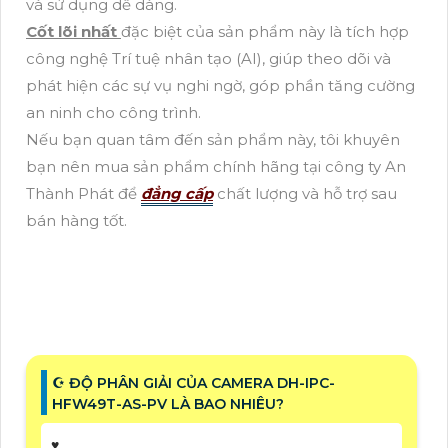
và sử dụng dễ dàng.
Cốt lõi nhất
đặc biệt của sản phẩm này là tích hợp
công nghệ Trí tuệ nhân tạo (AI), giúp theo dõi và
phát hiện các sự vụ nghi ngờ, góp phần tăng cường
an ninh cho công trình.
Nếu bạn quan tâm đến sản phẩm này, tôi khuyên
bạn nên mua sản phẩm chính hãng tại công ty An
Thành Phát để
đẳng cấp
chất lượng và hỗ trợ sau
bán hàng tốt.
☪ ĐỘ PHÂN GIẢI CỦA CAMERA DH-IPC-
HFW49T-AS-PV LÀ BAO NHIÊU?
♥️