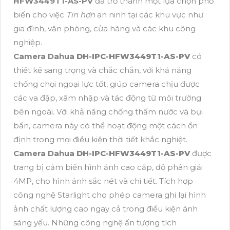
HFW3449T1-AS-PV
đã trở thành một lựa chọn phổ
biến cho việc
Tin hơn
an ninh tại các khu vực như
gia đình, văn phòng, cửa hàng và các khu công
nghiệp.
Camera Dahua
DH-IPC-HFW3449T1-AS-PV
có
thiết kế sang trọng và chắc chắn, với khả năng
chống chọi ngoại lực tốt, giúp camera chịu được
các va đập, xâm nhập và tác động từ môi trường
bên ngoài. Với khả năng chống thấm nước và bụi
bẩn, camera này có thể hoạt động một cách ổn
định trong mọi điều kiện thời tiết khắc nghiệt.
Camera Dahua
DH-IPC-HFW3449T1-AS-PV
được
trang bị cảm biến hình ảnh cao cấp, độ phân giải
4MP, cho hình ảnh sắc nét và chi tiết. Tích hợp
công nghệ Starlight cho phép camera ghi lại hình
ảnh chất lượng cao ngay cả trong điều kiện ánh
sáng yếu. Những công nghệ ấn tượng tích