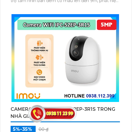
trợ tầm nhìn ban đêm có màu lên đến 9m, phát hiện
chuyển động và con người bằng AI, đồng thời lưu trữ
dữ liệu qua thẻ microSD lên đến 512GB.
CAMERA WIFI IMOU IPC-S2EP-3R1S TRONG
NHÀ GIÁ RẺ
5%-35%
00 ₫