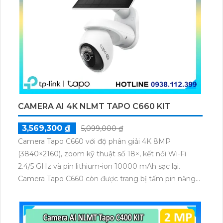
CAMERA AI 4K NLMT TAPO C660 KIT
3,569,300 ₫
5,099,000 ₫
Camera Tapo C660 với độ phân giải 4K 8MP
(3840×2160), zoom kỹ thuật số 18×, kết nối Wi-Fi
2.4/5 GHz và pin lithium-ion 10000 mAh sạc lại.
Camera Tapo C660 còn được trang bị tấm pin năng
lượng mặt trời 5.2V 2.5W, tích hợp AI phát hiện người,
thú cưng, phương tiện, lưu trữ thẻ microSD tối đa 512
GB.