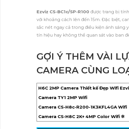
Ezviz CS-BC1c/SP-R100
được trang bị tín
với khoảng cách lên đến 15m. Đặc biệt, ca
sắc nét ngay cả trong điều kiện ánh sáng 
tín hiệu hay không thể quan sát vào ban đ
GỢI Ý THÊM VÀI L
CAMERA CÙNG LOẠ
H6C 2MP Camera Thiết kế Đẹp Wifi Ezv
Camera TY1 2MP Wifi
Camera CS-H8c-R200-1K3KFL4GA Wifi
Camera CS-H8C 2K+ 4MP Color Wifi ✲