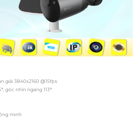
ân giải 3840x2160 @15fps
°, góc nhìn ngang 113°
thông minh