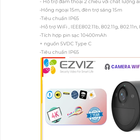
- Hỗ trợ đàm thoại 2 chiều với chất lượn
•Hồng ngoại 15m, đèn trợ sáng 15m
•Tiêu chuẩn IP65
•Hỗ trợ WiFi , IEEE802.11b, 802.11g, 802.11n
•Tích hợp pin sạc 10400mAh
+ nguồn 5VDC Type C
•Tiêu chuẩn IP65