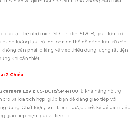
m thời gian và giảm bớt các cảnh báo không cần thiết.
 cài đặt thẻ nhớ microSD lên đến 512GB, giúp lưu trữ
i dung lượng lưu trữ lớn, bạn có thể dễ dàng lưu trữ các
 không cần phải lo lắng về việc thiếu dung lượng rất tiện
ứng khi cần thiết.
ại 2 Chiều
ủa
camera Ezviz CS-BC1c/SP-R100
là khả năng hỗ trợ
cro và loa tích hợp, giúp bạn dễ dàng giao tiếp với
ứng dụng. Chất lượng âm thanh được thiết kế để đảm bảo
giao tiếp hiệu quả và tiện lợi.