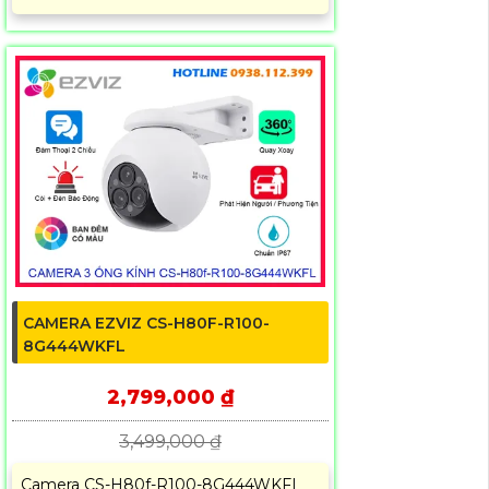
CAMERA EZVIZ CS-H80F-R100-
8G444WKFL
2,799,000 ₫
3,499,000 ₫
Camera CS-H80f-R100-8G444WKFL