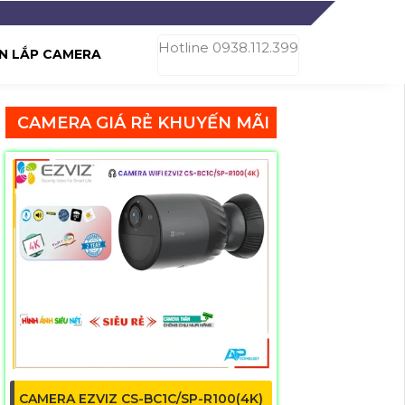
Hotline 0938.112.399
N LẮP CAMERA
CAMERA GIÁ RẺ KHUYẾN MÃI
CAMERA EZVIZ CS-BC1C/SP-R100(4K)