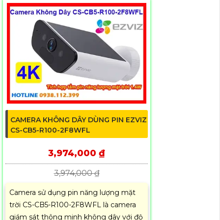
CAMERA KHÔNG DÂY DÙNG PIN EZVIZ
CS-CB5-R100-2F8WFL
3,974,000 ₫
3,974,000 ₫
Camera sử dụng pin năng lượng mặt
trời CS-CB5-R100-2F8WFL là camera
giám sát thông minh không dây với độ