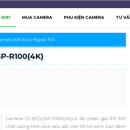
WIFI
MUA CAMERA
PHU KIỆN CAMERA
TƯ VẤ
amera Wifi Ezviz Ngoài Trời
SP-R100(4K)
Camera CS-BC1c/SP-R100(4K)có độ phân giải 8.0 MP
chất lượng hình ảnh siêu sắc nét hỗ trợ xem ban đêm