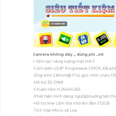
Camera không dây _ dùng pin _4K
+ tấm sạc năng lượng mặt trời F
•Cảm biến 1/2.8" Progressive CMOS, Độ ph
•Ống kính 2.8mm@ F1.6, góc nhìn chéo 135
•Hỗ trợ 3D DNR
•Chuấn nén H.264/H.265
•Phát hiện hình dáng người/phương tiện 
•Hỗ trợ khe cắm thẻ nhớ lên đến 512GB
•Tích hợp Micro và Loa