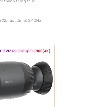
g âm thanh trung thực
, 802.11ax , tần số 2.4GHz