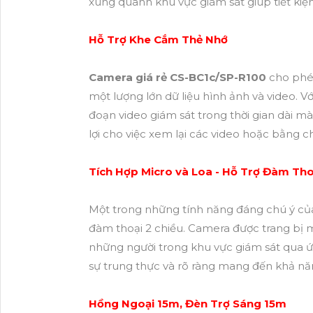
xung quanh khu vực giám sát giúp tiết kiệ
Hỗ Trợ Khe Cắm Thẻ Nhớ
Camera giá rẻ CS-BC1c/SP-R100
cho phép
một lượng lớn dữ liệu hình ảnh và video. Vớ
đoạn video giám sát trong thời gian dài mà
lợi cho việc xem lại các video hoặc bằng ch
Tích Hợp Micro và Loa - Hỗ Trợ Đàm Tho
Một trong những tính năng đáng chú ý c
đàm thoại 2 chiều. Camera được trang bị mi
những người trong khu vực giám sát qua 
sự trung thực và rõ ràng mang đến khả năng 
Hồng Ngoại 15m, Đèn Trợ Sáng 15m