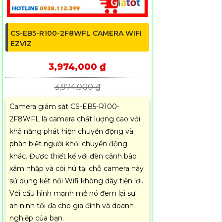
CS-EB5-R100-2F8WFL CAMERA WIFI
EZVIZ
3,974,000 ₫
3,974,000 ₫
Camera giám sát CS-EB5-R100-
2F8WFL là camera chất lượng cao với
khả năng phát hiện chuyển động và
phân biệt người khỏi chuyển động
khác. Được thiết kế với đèn cảnh báo
xâm nhập và còi hú tại chỗ camera này
sử dụng kết nối Wifi không dây tiện lợi.
Với cấu hình mạnh mẻ nó đem lại sự
an ninh tối đa cho gia đình và doanh
nghiệp của bạn.