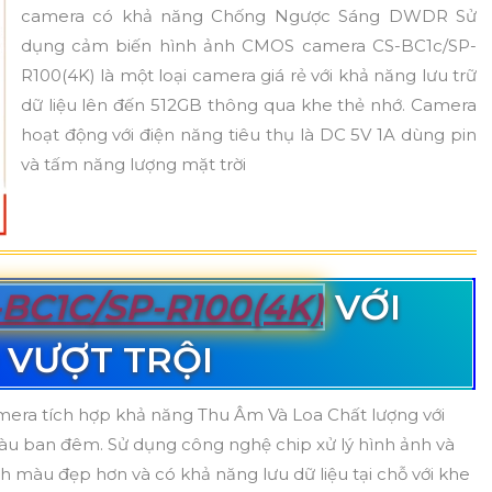
camera có khả năng Chống Ngược Sáng DWDR Sử
dụng cảm biến hình ảnh CMOS camera CS-BC1c/SP-
R100(4K) là một loại camera giá rẻ với khả năng lưu trữ
dữ liệu lên đến 512GB thông qua khe thẻ nhớ. Camera
hoạt động với điện năng tiêu thụ là DC 5V 1A dùng pin
và tấm năng lượng mặt trời
-BC1C/SP-R100(4K)
VỚI
 VƯỢT TRỘI
mera tích hợp khả năng Thu Âm Và Loa Chất lượng với
 ban đêm. Sử dụng công nghệ chip xử lý hình ảnh và
màu đẹp hơn và có khả năng lưu dữ liệu tại chỗ với khe