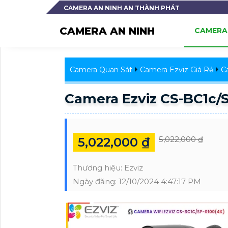
CAMERA AN NINH AN THÀNH PHÁT
CAMERA AN NINH
CAMERA 
Camera Quan Sát
Camera Ezviz Giá Rẻ
C
Camera Ezviz CS-BC1c/
5,022,000 ₫
5,022,000 ₫
Thương hiệu:
Ezviz
Ngày đăng:
12/10/2024 4:47:17 PM