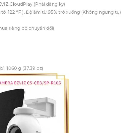
EZVIZ CloudPlay (Phải đăng ký)
°F tới 122 °F ), Độ ẩm từ 95% trở xuống (Không ngưng tụ)
mua riêng bộ chuyển đổi)
bì: 1060 g (37,39 oz)