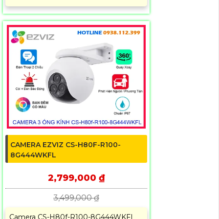
CAMERA EZVIZ CS-H80F-R100-
8G444WKFL
2,799,000 ₫
3,499,000 ₫
Camera CS-H80f-R100-8G444WKFL