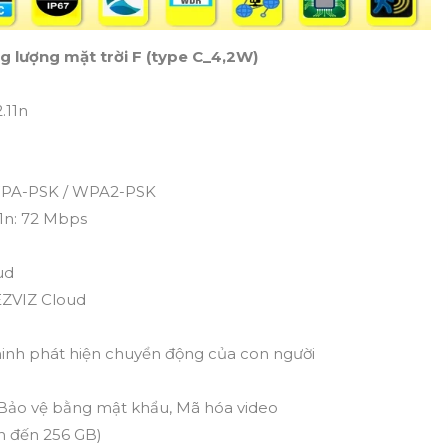
g lượng mặt trời F (type C_4,2W)
.11n
 WPA-PSK / WPA2-PSK
11n: 72 Mbps
ud
EZVIZ Cloud
inh phát hiện chuyển động của con người
 Bảo vệ bằng mật khẩu, Mã hóa video
n đến 256 GB)