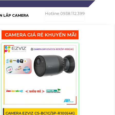
Hotline 0938.112.399
N LẮP CAMERA
CAMERA GIÁ RẺ KHUYẾN MÃI
CAMERA EZVIZ CS-BC1C/SP-R100(4K)