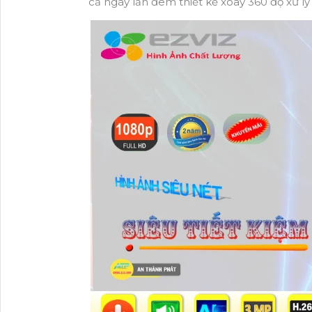
cả ngày lẫn đêm thiết kế xoay 360 độ xử l