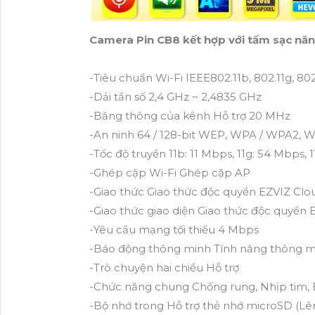
Camera Pin CB8 kết hợp với tấm sạc năn
-Tiêu chuẩn Wi-Fi
IEEE802.11b, 802.11g, 802
-Dải tần số
2,4 GHz ~ 2,4835 GHz
-Băng thông của kênh
Hỗ trợ 20 MHz
-An ninh
64 / 128-bit WEP, WPA / WPA2,
-Tốc độ truyền
11b: 11 Mbps, 11g: 54 Mbps, 
-Ghép cặp Wi-Fi
Ghép cặp AP
-Giao thức
Giao thức độc quyền EZVIZ Clo
-Giao thức giao diện
Giao thức độc quyền 
-Yêu cầu mạng tối thiểu
4 Mbps
-Báo động thông minh
Tính năng thông m
-Trò chuyện hai chiều
Hỗ trợ
-Chức năng chung
Chống rung, Nhịp tim,
-Bộ nhớ trong
Hỗ trợ thẻ nhớ microSD (Lê