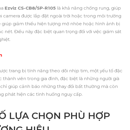
ủa
Ezviz CS-CB8/SP-R105
là khả năng chống rung, giúp
hi camera được lắp đặt ngoài trời hoặc trong môi trường
ẽ giúp giảm thiểu hiện tượng mờ nhòe hoặc hình ảnh bị
c nét. Điều này đặc biệt quan trọng đối với việc giám sát
hiệt.
n
ợc trang bị tính năng theo dõi nhịp tim, một yếu tố đặc
 thành viên trong gia đình, đặc biệt là những người già
g chỉ giúp cảnh báo những thay đổi bất thường mà còn
ng phát hiện các tình huống nguy cấp.
Ố LỰA CHỌN PHÙ HỢP
ƯƠNG HIỆU