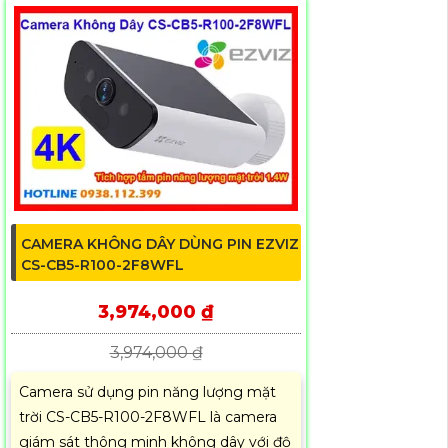
CAMERA KHÔNG DÂY DÙNG PIN EZVIZ
CS-CB5-R100-2F8WFL
3,974,000 ₫
3,974,000 ₫
Camera sử dụng pin năng lượng mặt
trời CS-CB5-R100-2F8WFL là camera
giám sát thông minh không dây với độ