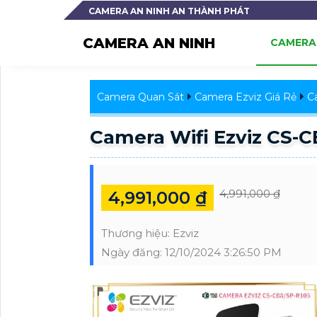
CAMERA AN NINH AN THÀNH PHÁT
CAMERA AN NINH
CAMERA 
Camera Quan Sát
Camera Ezviz Giá Rẻ
C
Camera Wifi Ezviz CS-C
4,991,000 ₫
4,991,000 ₫
Thương hiệu:
Ezviz
Ngày đăng:
12/10/2024 3:26:50 PM