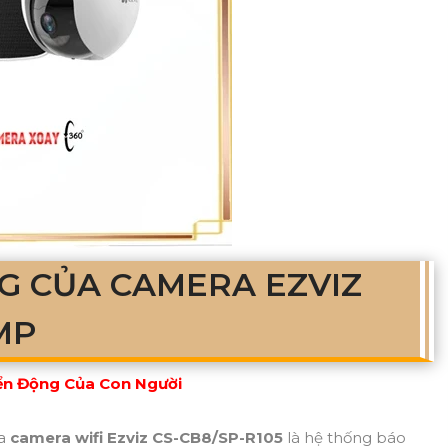
G CỦA CAMERA EZVIZ
MP
ển Động Của Con Người
ủa
camera wifi Ezviz CS-CB8/SP-R105
là hệ thống báo