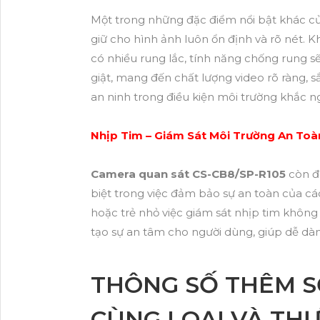
Một trong những đặc điểm nổi bật khác c
giữ cho hình ảnh luôn ổn định và rõ nét. K
có nhiều rung lắc, tính năng chống rung s
giật, mang đến chất lượng video rõ ràng, sắ
an ninh trong điều kiện môi trường khắc ng
Nhịp Tim – Giám Sát Môi Trường An Toà
Camera quan sát CS-CB8/SP-R105
còn đư
biệt trong việc đảm bảo sự an toàn của các
hoặc trẻ nhỏ việc giám sát nhịp tim khôn
tạo sự an tâm cho người dùng, giúp dễ dà
THÔNG SỐ THÊM S
CÙNG LOẠI VÀ TH