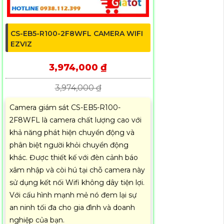
CS-EB5-R100-2F8WFL CAMERA WIFI
EZVIZ
3,974,000 ₫
3,974,000 ₫
Camera giám sát CS-EB5-R100-
2F8WFL là camera chất lượng cao với
khả năng phát hiện chuyển động và
phân biệt người khỏi chuyển động
khác. Được thiết kế với đèn cảnh báo
xâm nhập và còi hú tại chỗ camera này
sử dụng kết nối Wifi không dây tiện lợi.
Với cấu hình mạnh mẻ nó đem lại sự
an ninh tối đa cho gia đình và doanh
nghiệp của bạn.