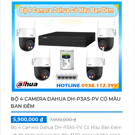
BỘ 4 CAMERA DAHUA DH-P3AS-PV CÓ MÀU
BAN ĐÊM
5,900,000 ₫
7,000,000 ₫
Bộ 4 Camera Dahua DH-P3AS-PV Có Màu Ban Đêm
với độ phân giải cao lên đến 3MP cùng với khả năng