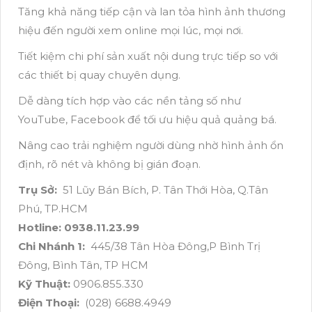
Tăng khả năng tiếp cận và lan tỏa hình ảnh thương
hiệu đến người xem online mọi lúc, mọi nơi.
Tiết kiệm chi phí sản xuất nội dung trực tiếp so với
các thiết bị quay chuyên dụng.
Dễ dàng tích hợp vào các nền tảng số như
YouTube, Facebook để tối ưu hiệu quả quảng bá.
Nâng cao trải nghiệm người dùng nhờ hình ảnh ổn
định, rõ nét và không bị gián đoạn.
Trụ Sở:
51 Lũy Bán Bích, P. Tân Thới Hòa, Q.Tân
Phú, TP.HCM
Hotline: 0938.11.23.99
Chi Nhánh 1:
445/38 Tân Hòa Đông,P Bình Trị
Đông, Bình Tân, TP HCM
Kỹ Thuật:
0906.855.330
Điện Thoại:
(028) 6688.4949