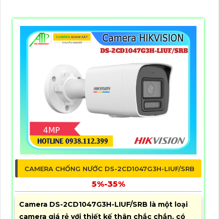
CAMERA CHỐNG NƯỚC DS-2CD1047G3H-LIUF/SRB
5%-35%
Camera DS-2CD1047G3H-LIUF/SRB là một loại
camera giá rẻ với thiết kế thân chắc chắn, có