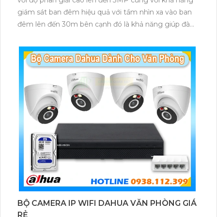
giám sát ban đêm hiệu quả với tầm nhìn xa vào ban
đêm lên đến 30m bên cạnh đó là khả năng giúp đàm
thoại âm thanh 2 chiều và báo động răng de chủ
động khi phát hiện xâm nhập
BỘ CAMERA IP WIFI DAHUA VĂN PHÒNG GIÁ
RẺ