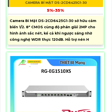
CAMERA BÍ MẬT DS-2CD6425G1-30
5%-35%
Camera Bí Mật DS-2CD6425G1-30 sở hữu cảm
biến 1/2. 8" CMOS cùng độ phân giải 2MP cho
hình ảnh sắc nét, kể cả khi ngược sáng nhờ
công nghệ WDR thực 120dB. Hỗ trợ nén H