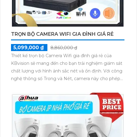
TRỌN BỘ CAMERA WIFI GIA ĐÌNH GIÁ RẺ
5,099,000 ₫
8,860,000 ₫
Thiết kế trọn bộ Camera Wifi gia đình giá rẻ của
KBvision sẽ mang đến cho bạn trải nghiệm giám sát
chất lượng với hình ảnh sắc nét và ổn định. Với công
nghệ thông số Trong và Nét, camera này cho phép
bạn giám sát từ xa cả ngày lẫn đêm với độ phân giải
2