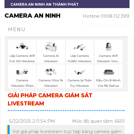
CAMERA AN NINH AN THÀNH PHÁT
CAMERA AN NINH
Hotline 0938.112.399
MENU
Camera Wifi
Lắp Camera Wifi
Camera Ai
Lắp Camera
Hikvision Trong
Full HD Hikvision
Hikvision
H.265+ Hikvision
Nhà
Camera
Camera Ultra 3k
Camera Ip Thân
Đầu Ghi 8 Kênh
Hikvision Phân
Hikvision
Trụ Hikvision
Giá Rẻ Dahua
Biệt Người
GIẢI PHÁP CAMERA GIÁM SÁT
LIVESTREAM
5/22/2025 2:11:54 PM
Mức độ quan tâm: 6601
Với giải pháp livestream trực tiếp bằng camera giám