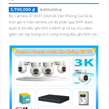
5,700,000 ₫
8,300,000 ₫
Bộ Camera IP WIFI DAHUA Văn Phòng Giá Rẻ là
trọn gói 4 mắt camera với độ phân giải 3MP được
quản lý bở đầu ghi hình 4 kênh Ip và lưu trữ video
giám sát tập trung về ổ cứng trong đầu ghi hình với
đầy đủ các chưc năng như AI Phát hiện chuyển
động, đàm thoại âm thanh 2 chiều và giám sát có
màu vào ban đêm