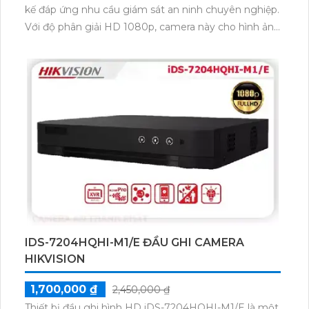
kế đáp ứng nhu cầu giám sát an ninh chuyên nghiệp.
Với độ phân giải HD 1080p, camera này cho hình ảnh
rõ nét và sắc nét. Nó còn có khả năng quan sát
trong môi trường ánh sáng yếu nhờ vào công nghệ
hồng ngoại thông minh. Camera này còn có khả
năng chống nước, bụi và chịu được mọi thời tiết,
giúp bảo vệ tốt hơn trong bất kỳ điều kiện nào. Với
thiết kế nhỏ gọn và dễ dàng lắp đặt, thiết bị Camera
Công Nghệ HD DS-2CE16H0T-ITFS là sự lựa chọn
tuyệt vời cho việc giám sát an ninh của bạn.
IDS-7204HQHI-M1/E ĐẦU GHI CAMERA
HIKVISION
1,700,000 ₫
2,450,000 ₫
Thiết bị đầu ghi hình HD iDS-7204HQHI-M1/E là một