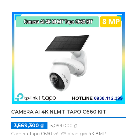
chọn tuyệt vời cho việc xây dựng mạng LAN tốc độ
cao và ổn định.
CAMERA AI 4K NLMT TAPO C660 KIT
3,569,300 ₫
5,099,000 ₫
Camera Tapo C660 với độ phân giải 4K 8MP