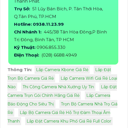
Thành Phát.
Trụ Sở:
51 Lũy Bán Bích, P. Tân Thới Hòa,
Q.Tân Phú, TP.HCM
Hotline: 0938.11.23.99
Chi Nhánh 1:
445/38 Tân Hòa Đông,P Bình
Trị Đông, Bình Tân, TP HCM
Kỹ Thuật:
0906.855.330
Điện Thoại:
(028) 6688.4949
Thông Tin:
Lắp Camera Kbone Giá Rẻ
Lắp Đặt
Trọn Bộ Camera Giá Rẻ
Lắp Camera Wifi Giá Rẻ Loại
Nào
Thi Công Camera Nhà Xưởng Uy Tín
Lắp Đặt
Camera Trọn Gói Chính Hãng Giá Rẻ
Lắp Camera
Báo Động Cho Siêu Thị
Trọn Bộ Camera Nhà Trọ Giá
Rẻ
Lắp Bộ Camera Giá Rẻ Hỗ Trợ Đàm Thoại Âm
Thanh
Lắp Đặt Camera Khu Phố Giá Rẻ Full Color