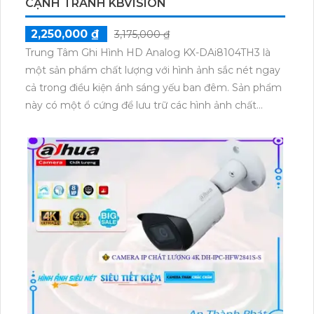
CẠNH TRANH KBVISION
2,250,000 ₫
3,175,000 ₫
Trung Tâm Ghi Hình HD Analog KX-DAi8104TH3 là
một sản phẩm chất lượng với hình ảnh sắc nét ngay
cả trong điều kiện ánh sáng yếu ban đêm. Sản phẩm
này có một ổ cứng để lưu trữ các hình ảnh chất
lượng cao. Nó cung cấp hình ảnh trung thực với độ
nét cao, đặc biệt là với chế độ Ultra 4k lite. Trung Tâm
Ghi Hình này có thể được sử dụng trên các nền tảng
AHD, CVI, TVI và BCS, giúp giảm thiểu sự cố và tối
ưu hóa hiệu suất trong các công trình nhỏ. Điểm nổi
bật của sản phẩm là công nghệ AI chống trộm hiệu
quả, giúp tải hình ảnh nhanh hơn với định dạng nén
H.265+/H.265/H.264+/H.264, đồng thời đảm bảo giá
thành phải chăng.