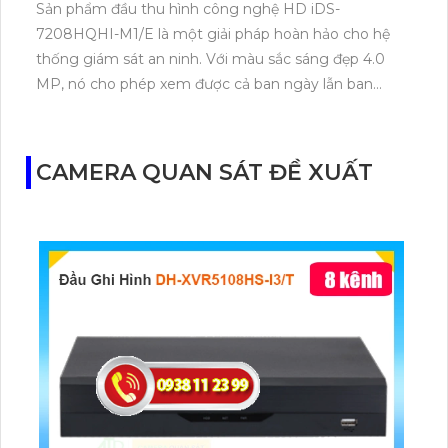
Sản phẩm đầu thu hình công nghệ HD iDS-
7208HQHI-M1/E là một giải pháp hoàn hảo cho hệ
thống giám sát an ninh. Với màu sắc sáng đẹp 4.0
MP, nó cho phép xem được cả ban ngày lẫn ban
đêm. Ngoài ra, với khả năng tích hợp công nghệ
AHD CVI TVI BCS, đầu thu này đảm bảo ít sự cố và
thêm 4 camera IP. Thiết kế đầu thu dạng box tinh tế
CAMERA QUAN SÁT ĐỀ XUẤT
và đầu ghi 8 kênh. Đặc biệt, sản phẩm này còn tích
hợp chức năng công nghệ AI thông minh, mang đến
sự tiện lợi và an toàn cho người sử dụng.