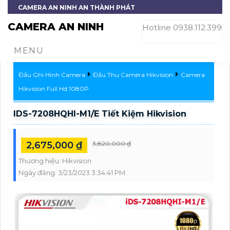
CAMERA AN NINH AN THÀNH PHÁT
CAMERA AN NINH
Hotline 0938.112.399
MENU
Đầu Ghi Hình Camera
Đầu Thu Camera Hikvision
Camera
Hikvision Full Hd 1080P
IDS-7208HQHI-M1/E Tiết Kiệm Hikvision
2,675,000 ₫
3,820,000 ₫
Thương hiệu:
Hikvision
Ngày đăng:
3/23/2023 3:34:41 PM