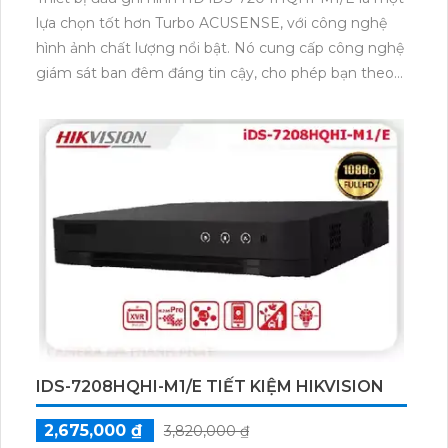
lựa chọn tốt hơn Turbo ACUSENSE, với công nghệ
hình ảnh chất lượng nổi bật. Nó cung cấp công nghệ
giám sát ban đêm đáng tin cậy, cho phép bạn theo
dõi mọi hoạt động trong điều kiện ánh sáng yếu. Với
1 HDD và chất lượng hình ảnh 4.0 MP, bạn có thể lưu
trữ nhiều dữ liệu và xem lại chúng dễ dàng. Đặc biệt,
thiết bị này hỗ trợ tải hình ảnh nhanh hơn, và hỗ trợ
các định dạng H.265+/H.265/H.264+/H.264, giúp ghi
hình sắc nét và chất lượng. Bạn còn có thể kết nối
thêm 2 camera IP để mở rộng hệ thống giám sát.
IDS-7208HQHI-M1/E TIẾT KIỆM HIKVISION
2,675,000 ₫
3,820,000 ₫