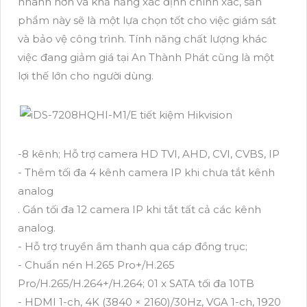
nhanh hơn và khả năng xác định chính xác, sản
phẩm này sẽ là một lựa chọn tốt cho việc giám sát
và bảo vệ công trình. Tính năng chất lượng khác
việc đang giảm giá tại An Thành Phát cũng là một
lợi thế lớn cho người dùng.
-8 kênh; Hỗ trợ camera HD TVI, AHD, CVI, CVBS, IP
- Thêm tối đa 4 kênh camera IP khi chưa tắt kênh
analog
. Gán tối đa 12 camera IP khi tắt tất cả các kênh
analog.
- Hỗ trợ truyền âm thanh qua cáp đồng trục;
- Chuẩn nén H.265 Pro+/H.265
Pro/H.265/H.264+/H.264; 01 x SATA tối đa 10TB
- HDMI 1-ch, 4K (3840 × 2160)/30Hz, VGA 1-ch, 1920