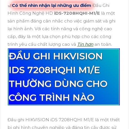
🎢
Có thể nhìn nhận lại những ưu điểm
Đầu Ghi
Hình Công Nghệ HD
iDS-7208HQHI-M1/E
là một
sản phẩm đáng cân nhắc cho việc giám sát và ghi
lại hình ảnh. Với các tính năng và công nghệ cao
cấp, đây là một lựa chọn phù hợp cho các công
trình yêu cầu chất lượng cao và
Tin hơn
an toàn.
ĐẦU GHI HIKVISION
IDS 7208HQHI M1/E
THƯỜNG DÙNG CHO
CÔNG TRÌNH NÀO
Đầu ghi HIKVISION iDS 7208HQHI M1/E là một thiết
bị ghi hình chuyên nghiệp và đáng tin cậy được sử