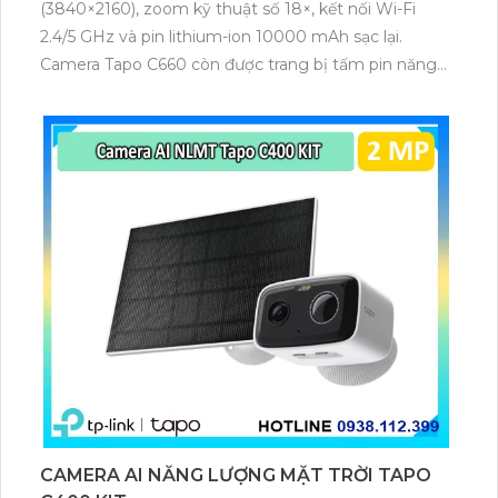
(3840×2160), zoom kỹ thuật số 18×, kết nối Wi-Fi
2.4/5 GHz và pin lithium-ion 10000 mAh sạc lại.
Camera Tapo C660 còn được trang bị tấm pin năng
lượng mặt trời 5.2V 2.5W, tích hợp AI phát hiện người,
thú cưng, phương tiện, lưu trữ thẻ microSD tối đa 512
GB.
CAMERA AI NĂNG LƯỢNG MẶT TRỜI TAPO