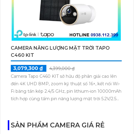
CAMERA NĂNG LƯỢNG MẶT TRỜI TAPO
C460 KIT
3,079,300 ₫
4,399,000 ₫
Camera Tapo C460 KIT sở hữu độ phân giải cao lên
đến 4K UHD 8MP, zoom kỹ thuật số 16×, kết nối Wi-
Fi băng tần kép 2.4/5 GHz, pin lithium-ion 10000mAh
tích hợp cùng tấm pin năng lượng mặt trời 5.2V/2.5W.
Tapo C460 KIT cũng hỗ trợ quan sát ban đêm màu
với cảm biến Starlight, tầm nhìn lên đến 15 m.
SẢN PHẨM CAMERA GIÁ RẺ