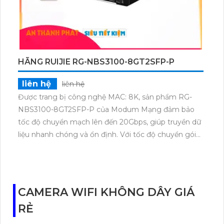
HÃNG RUIJIE RG-NBS3100-8GT2SFP-P
liên hệ
liên hệ
Được trang bị công nghệ MAC: 8K, sản phẩm RG-
NBS3100-8GT2SFP-P của Modum Mạng đảm bảo
tốc độ chuyển mạch lên đến 20Gbps, giúp truyền dữ
liệu nhanh chóng và ổn định. Với tốc độ chuyển gói
tin 14.88Mpps, sản phẩm này cung cấp hiệu suất cao
và đáng tin cậy trong việc chuyển tải thông tin. Điều
này rất hữu ích khi sử dụng trong các mạng sử dụng
lưu lượng dữ liệu lớn hoặc kết nối nhiều thiết bị cùng
CAMERA WIFI KHÔNG DÂY GIÁ
một lúc. Đặc biệt, hai cổng SFP được tích hợp trên
RẺ
sản phẩm giúp kết nối linh hoạt với các thiết bị khác
nhau. Overall, RG-NBS3100-8GT2SFP-P là một lựa