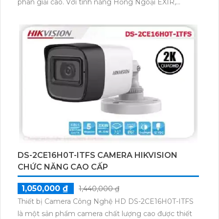
phân giải cao. Với tính năng Hồng Ngoại EXIR,
camera có khả năng giám sát trong điều kiện thiếu
sáng và phát hiện Hồng Ngoại 30m. Đây là một
camera chuyên dụng cho gia đình, có thể được sử
dụng trong nhà hoặc ngoài trời với công nghệ AHD
CVI TVI BCS. Camera cũng phù hợp cho các công
trình dân dụng và cung cấp khả năng thu âm tích
hợp.
DS-2CE16H0T-ITFS CAMERA HIKVISION
CHỨC NĂNG CAO CẤP
1,050,000 ₫
1,440,000 ₫
Thiết bị Camera Công Nghệ HD DS-2CE16H0T-ITFS
là một sản phẩm camera chất lượng cao được thiết