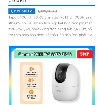
C400 KIT
1,399,300 ₫
1,999,000 ₫
Tapo C400 KIT với độ phân giải Full HD 1080P, pin
lithium-ion 5200mAh tích hợp kết hợp tấm pin mặt
trời 5,2V/2,5W, hoạt động trên băng tần 2,4 GHz, hỗ
trợ tầm nhìn ban đêm có màu lên đến 9m, phát hiện
chuyển động và con người bằng AI, đồng thời lưu trữ
dữ liệu qua thẻ microSD lên đến 512GB.