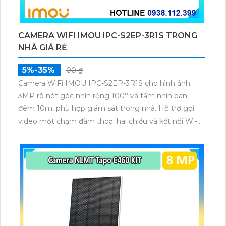
CAMERA WIFI IMOU IPC-S2EP-3R1S TRONG
NHÀ GIÁ RẺ
5%-35%
00 ₫
Camera WiFi IMOU IPC-S2EP-3R1S cho hình ảnh
3MP rõ nét góc nhìn rộng 100° và tầm nhìn ban
đêm 10m, phù hợp giám sát trong nhà. Hỗ trợ gọi
video một chạm đàm thoại hai chiều và kết nối Wi-Fi
ổn định giúp quan sát từ xa. Lưu trữ linh hoạt qua thẻ
microSD tối đa 256GB hoặc lưu đám mây dễ lắp đặt
cho gia đình và văn phòng nhỏ.