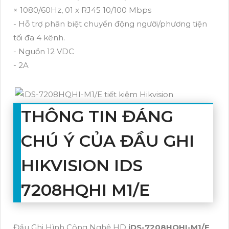
× 1080/60Hz, 01 x RJ45 10/100 Mbps
- Hỗ trợ phân biệt chuyển động người/phương tiện
tối đa 4 kênh.
- Nguồn 12 VDC
- 2A
THÔNG TIN ĐÁNG
CHÚ Ý CỦA ĐẦU GHI
HIKVISION IDS
7208HQHI M1/E
Đầu Ghi Hình Công Nghệ HD
iDS-7208HQHI-M1/E