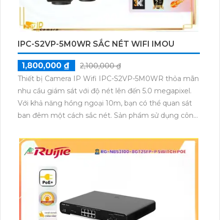
IPC-S2VP-5M0WR SẮC NÉT WIFI IMOU
1,800,000 ₫
2,100,000 ₫
Thiết bị Camera IP Wifi IPC-S2VP-5M0WR thỏa mãn
nhu cầu giám sát với độ nét lên đến 5.0 megapixel.
Với khả năng hồng ngoại 10m, bạn có thể quan sát
ban đêm một cách sắc nét. Sản phẩm sử dụng công
nghệ IP Wifi, giúp truyền tải hình ảnh mà không ảnh
hưởng đến chất lượng. Camera có khả năng xoay
360 độ, thu âm và phát ra âm thanh rõ ràng, thích
hợp lắp đặt cho gia đình hoặc căn hộ.