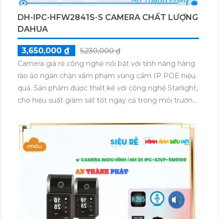
DH-IPC-HFW2841S-S CAMERA CHẤT LƯỢNG
DAHUA
3,650,000 ₫
5,230,000 ₫
Camera giá rẻ công nghệ nổi bật với tính năng hàng
rào ảo ngăn chặn xâm phạm vùng cấm IP POE hiệu
quả. Sản phẩm được thiết kế với công nghệ Starlight,
cho hiệu suất giám sát tốt ngay cả trong môi trường
thiếu ánh sáng. Model DH-IPC-HFW2841S-S mang
lại sự linh hoạt và chất lượng cao trong việc bảo vệ
khu vực một cách hiệu quả.