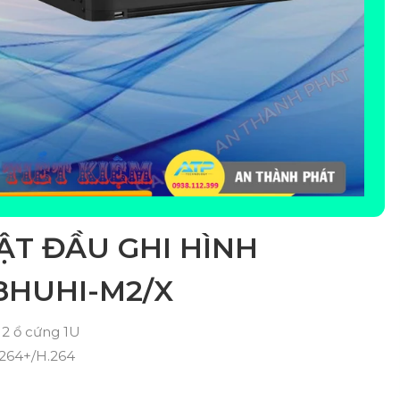
ẬT ĐẦU GHI HÌNH
08HUHI-M2/X
 2 ổ cứng 1U
.264+/H.264