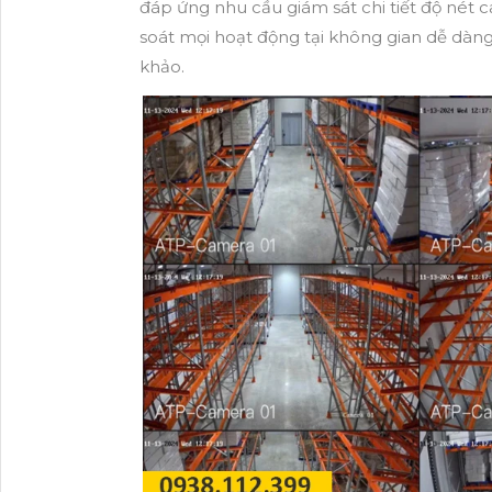
đáp ứng nhu cầu giám sát chi tiết độ nét c
soát mọi hoạt động tại không gian dễ dàn
khảo.