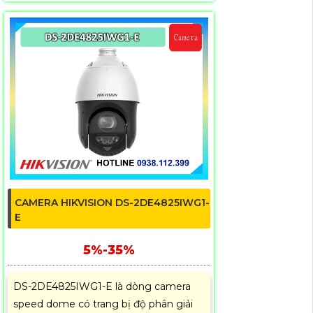
CAMERA HIKVISION DS-2DE4825IWG1-
E
5%-35%
DS-2DE4825IWG1-E là dòng camera
speed dome có trang bị độ phân giải