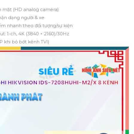
ôn mặt (HD analog camera)
ận dạng người & xe
iếm nhanh theo đối tượng/sự kiện
t: 1-ch, 4K (3840 × 2160)/30Hz
P khi bỏ bớt kênh TVI)