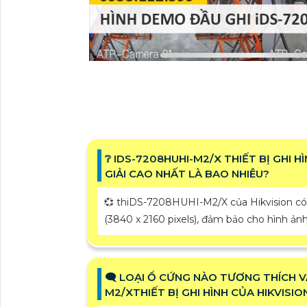
❔ IDS-7208HUHI-M2/X THIẾT BỊ GHI 
GIẢI CAO NHẤT LÀ BAO NHIÊU?
💞 thiDS-7208HUHI-M2/X của Hikvision có 
(3840 x 2160 pixels), đảm bảo cho hình ảnh 
🗨️ LOẠI Ổ CỨNG NÀO TƯƠNG THÍCH 
M2/XTHIẾT BỊ GHI HÌNH CỦA HIKVISIO