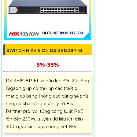
SWITCH HIKVISION DS-3E1528P-EI
5%-35%
DS-3E1528P-EI sở hữu lên đến 24 cổng
Gigabit giúp có thể lắp các thiết bị
mạng có băng thông cao cũng sẽ phù
hợp, có khả năng quản lý từ Hik-
Partner pro, với tổng công suất PoE
lên đến 230W, truyền dữ liệu lên đến
300m, vỏ kim loại, chông sét 6kV.