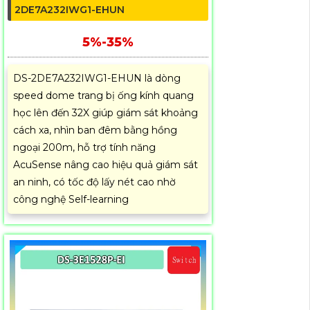
2DE7A232IWG1-EHUN
5%-35%
DS-2DE7A232IWG1-EHUN là dòng
speed dome trang bị ống kính quang
học lên đến 32X giúp giám sát khoảng
cách xa, nhìn ban đêm bằng hồng
ngoại 200m, hỗ trợ tính năng
AcuSense nâng cao hiệu quả giám sát
an ninh, có tốc độ lấy nét cao nhờ
công nghệ Self-learning