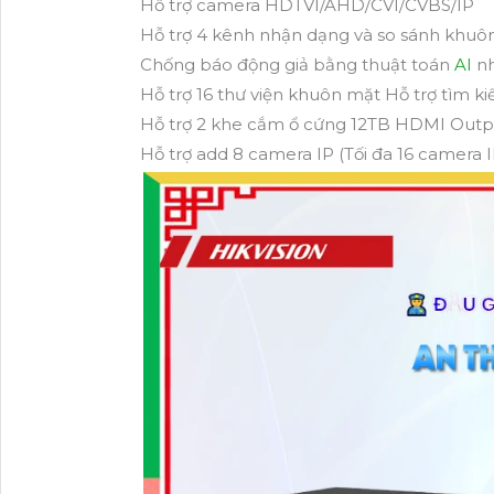
Hỗ trợ camera HDTVI/AHD/CVI/CVBS/IP
Hỗ trợ 4 kênh nhận dạng và so sánh khu
Chống báo động giả bằng thuật toán
AI
nh
Hỗ trợ 16 thư viện khuôn mặt Hỗ trợ tìm k
Hỗ trợ 2 khe cắm ổ cứng 12TB HDMI Outpu
Hỗ trợ add 8 camera IP (Tối đa 16 camera I