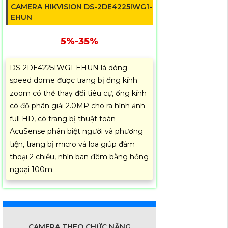
CAMERA HIKVISION DS-2DE4225IWG1-
EHUN
5%-35%
DS-2DE4225IWG1-EHUN là dòng
speed dome được trang bị ống kính
zoom có thể thay đổi tiêu cự, ống kính
có độ phân giải 2.0MP cho ra hình ảnh
full HD, có trang bị thuật toán
AcuSense phân biệt người và phương
tiện, trang bị micro và loa giúp đàm
thoại 2 chiều, nhìn ban đêm bằng hồng
ngoại 100m.
CAMERA THEO CHỨC NĂNG