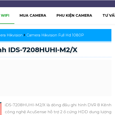
WIFI
MUA CAMERA
PHU KIỆN CAMERA
TƯ VẤ
ra Hikvision
Camera Hikvision Full Hd 1080P
nh IDS-7208HUHI-M2/X
iDS-7208HUHI-M2/X là dòng đầu ghi hình DVR 8 Kênh
công nghệ AcuSense hỗ trợ 2 ổ cứng HDD dung lượng