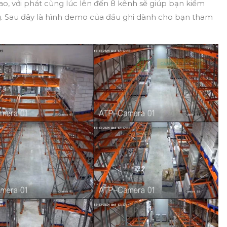
ao, với phát cùng lúc lên đến 8 kênh sẽ giúp bạn kiểm
g. Sau đây là hình demo của đầu ghi dành cho bạn tham