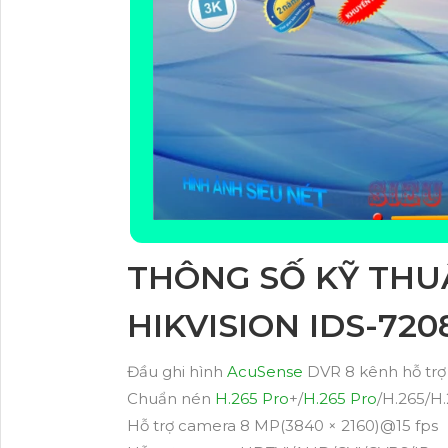
THÔNG SỐ KỸ THU
HIKVISION IDS-72
Đầu ghi hình
AcuSense
DVR 8 kênh hỗ trợ
Chuẩn nén
H.265 Pro
+/
H.265 Pro
/H.265/H
Hỗ trợ camera 8 MP(3840 × 2160)@15 fps