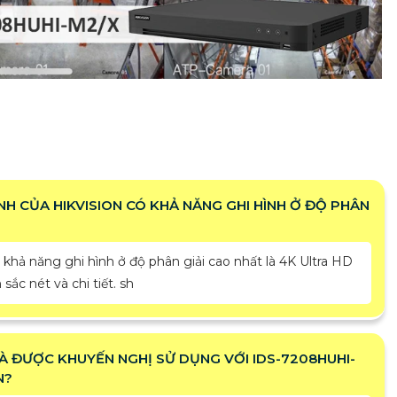
HÌNH CỦA HIKVISION CÓ KHẢ NĂNG GHI HÌNH Ở ĐỘ PHÂN
khả năng ghi hình ở độ phân giải cao nhất là 4K Ultra HD
sắc nét và chi tiết. sh
VÀ ĐƯỢC KHUYẾN NGHỊ SỬ DỤNG VỚI IDS-7208HUHI-
N?