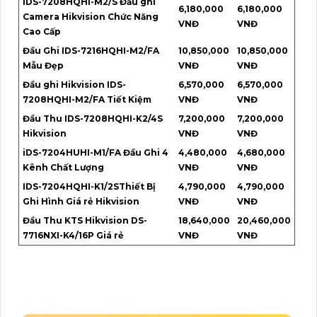
iDS-7208HQHI-M2/S Đầu ghi
6,180,000
6,180,000
Camera Hikvision Chức Năng
VNĐ
VNĐ
Cao Cấp
Đầu Ghi IDS-7216HQHI-M2/FA
10,850,000
10,850,000
Mẫu Đẹp
VNĐ
VNĐ
Đầu ghi Hikvision IDS-
6,570,000
6,570,000
7208HQHI-M2/FA Tiết Kiệm
VNĐ
VNĐ
Đầu Thu IDS-7208HQHI-K2/4S
7,200,000
7,200,000
Hikvision
VNĐ
VNĐ
iDS-7204HUHI-M1/FA Đầu Ghi 4
4,480,000
4,680,000
Kênh Chất Lượng
VNĐ
VNĐ
IDS-7204HQHI-K1/2SThiết Bị
4,790,000
4,790,000
Ghi Hình Giá rẻ Hikvision
VNĐ
VNĐ
Đầu Thu KTS Hikvision DS-
18,640,000
20,460,000
7716NXI-K4/16P Giá rẻ
VNĐ
VNĐ