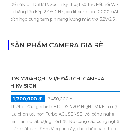
đến 4K UHD 8MP, zoom kỹ thuật số 16×, kết nối Wi-
Fi băng tần kép 2.4/5 GHz, pin lithium-ion 10000mAh
tích hợp cùng tấm pin năng lượng mặt trời 5.2V/2.5W.
Tapo C460 KIT cũng hỗ trợ quan sát ban đêm màu
với cảm biến Starlight, tầm nhìn lên đến 15 m.
SẢN PHẨM CAMERA GIÁ RẺ
IDS-7204HQHI-M1/E ĐẦU GHI CAMERA
HIKVISION
1,700,000 ₫
2,450,000 ₫
Thiết bị đầu ghi hình HD iDS-7204HQHI-M1/E là một
lựa chọn tốt hơn Turbo ACUSENSE, với công nghệ
hình ảnh chất lượng nổi bật. Nó cung cấp công nghệ
giám sát ban đêm đáng tin cậy, cho phép bạn theo