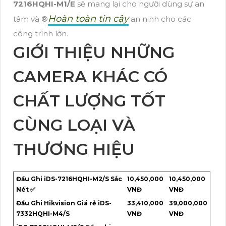
7216HQHI-M1/E
sẽ mang lại cho người dùng sự an
Hoàn toàn tin cậy
tâm và ®️
an ninh cho các
công trình lớn.
GIỚI THIỆU NHỮNG
CAMERA KHÁC CÓ
CHẤT LƯỢNG TỐT
CÙNG LOẠI VÀ
THƯƠNG HIỆU
Đầu Ghi iDS-7216HQHI-M2/S Sắc
10,450,000
10,450,000
Nét ✅
VNĐ
VNĐ
Đầu Ghi Hikvision Giá rẻ iDS-
33,410,000
39,000,000
7332HQHI-M4/S
VNĐ
VNĐ