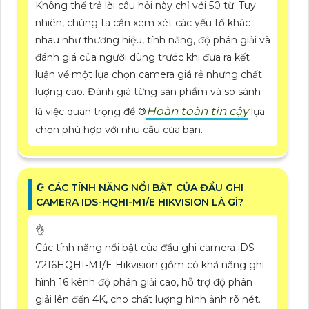
Không thể trả lời câu hỏi này chỉ với 50 từ. Tuy
nhiên, chúng ta cần xem xét các yếu tố khác
nhau như thương hiệu, tính năng, độ phân giải và
đánh giá của người dùng trước khi đưa ra kết
luận về một lựa chọn camera giá rẻ nhưng chất
lượng cao. Đánh giá từng sản phẩm và so sánh
Hoàn toàn tin cậy
là việc quan trọng để ®️
lựa
chọn phù hợp với nhu cầu của bạn.
☪ CÁC TÍNH NĂNG NỔI BẬT CỦA ĐẦU GHI
CAMERA IDS-HQHI-M1/E HIKVISION LÀ GÌ?
👌
Các tính năng nổi bật của đầu ghi camera iDS-
7216HQHI-M1/E Hikvision gồm có khả năng ghi
hình 16 kênh độ phân giải cao, hỗ trợ độ phân
giải lên đến 4K, cho chất lượng hình ảnh rõ nét.