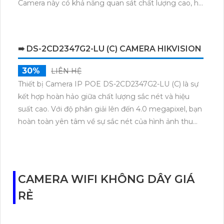
Camera này có khả năng quan sát chất lượng cao, hỗ
trợ kết nối không dây, dễ dàng cài đặt và sử dụng.
Với tính năng di động, người dùng có thể theo dõi từ
xa mọi lúc, mọi nơi thông qua ứng dụng điện thoại
➠ DS-2CD2347G2-LU (C) CAMERA HIKVISION
thông minh.
30%
LIÊN HỆ
Thiết bị Camera IP POE DS-2CD2347G2-LU (C) là sự
kết hợp hoàn hảo giữa chất lượng sắc nét và hiệu
suất cao. Với độ phân giải lên đến 4.0 megapixel, bạn
hoàn toàn yên tâm về sự sắc nét của hình ảnh thu
được. Đặc biệt, khả năng xem ban đêm với màu sắc
trung thực trên khoảng cách 30m thậm chí còn giúp
bạn như đang xem vào ban ngày. Thiết bị này được
trang bị công nghệ IP POE độc quyền, giúp không
CAMERA WIFI KHÔNG DÂY GIÁ
bị giảm chất lượng dù sử dụng trong môi trường
RẺ
phức tạp. Với thiết kế Dome Plastic, camera này phù
hợp cho căn hộ, nhà phố và ưu điểm về khả năng thu
âm rõ ràng, mang lại sự tiện ích và an ninh tối ưu cho