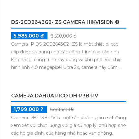
ảnh sắc nét, chất lượng cao, đem lại trải nghiệm xem
hình ảnh chân thực. Camera IP không dây này cũng
hỗ trợ kết nối Wi-Fi, giúp người dùng dễ dàng kiểm
DS-2CD2643G2-IZS CAMERA HIKVISION ❂
soát và xem trực tiếp hình ảnh từ xa thông qua điện
thoại di động hoặc máy tính. Ngoài ra, tính năng
5,985,000 ₫
8,550,000 ₫
cảnh báo chuyển động, hỗ trợ thẻ nhớ lên đến
Camera IP DS-2CD2643G2-IZS là một thiết bị cao
128GB giúp ghi lại các sự kiện quan trọng. Sản phẩm
cấp được sử dụng cho các công trình cao cấp như
này đáp ứng tốt nhu cầu bảo vệ an ninh của gia đình,
kho hàng, công trình xây dựng và khu phố. Với chip
văn phòng, cửa hàng và các khu vực khác.
hình ảnh 4.0 megapixel Ultra 2k, camera này đảm
bảo sắc nét và chất lượng hình ảnh tuyệt vời. Bên
cạnh đó, tính năng hồng ngoại EXIR cung cấp khả
năng xem ban đêm trong khoảng cách 60m. Với vỏ
CAMERA DAHUA PICO DH-P3B-PV
sắt chắc chắn, camera này có khả năng hoạt động
ổn định trong môi trường khắc nghiệt. Hơn nữa, nó
1,799,000 ?
Contact Us
còn tích hợp công nghệ AI thông minh để cung cấp
Camera DH-P3B-PV là một sản phẩm giám sát đáng
hình ảnh trung thực và giám sát hiệu quả.
xem xét với chất lượng với giá cả hợp lý, phù hợp cho
các hộ gia đình, cửa hàng nhỏ hoặc văn phòng.