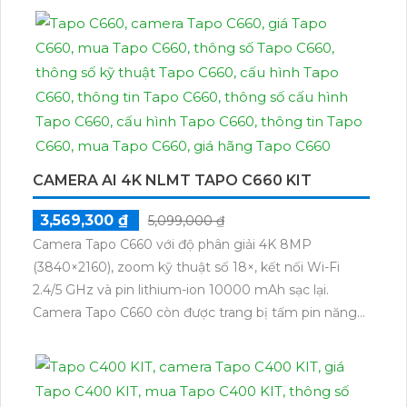
ngôi nhà của bạn.
CAMERA AI 4K NLMT TAPO C660 KIT
3,569,300 ₫
5,099,000 ₫
Camera Tapo C660 với độ phân giải 4K 8MP
(3840×2160), zoom kỹ thuật số 18×, kết nối Wi-Fi
2.4/5 GHz và pin lithium-ion 10000 mAh sạc lại.
Camera Tapo C660 còn được trang bị tấm pin năng
lượng mặt trời 5.2V 2.5W, tích hợp AI phát hiện người,
thú cưng, phương tiện, lưu trữ thẻ microSD tối đa 512
GB.