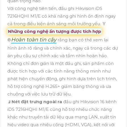
quan trọng nào.
Với công nghệ tiên tiến, đầu ghi Hikvision iDS
7216HQHI M1/E có khả năng ghi hình ổn định ngay
cả trong điều kiện ánh sáng môi trường yếu. ️🏅️
Những công nghệ ấn tượng được tích hợp
Hoàn toàn tin cậy
®️
rằng bạn có thể xem lại
hình ảnh rõ ràng và chính xác, ngay cả trong các dự
án yêu cầu sự chính xác và tầm nhìn hoàn hảo.
Không chỉ đơn giản là một đầu ghi, sản phẩm còn
được tích hợp với các tính năng thông minh như
phát hiện chuyển động, ghi hình dựa trên lịch trình,
hỗ trợ công nghệ H.265+ giảm băng thông và ưa
chuộng với việc lưu trữ dữ liệu.
📡
Nét đặt trưng ngoài ra
đầu ghi Hikvision 16 kênh
iDS 7216HQHI M1/E cũng hỗ trợ nhiều chức năng
khác như truyền tải dữ liệu qua mạng LAN, xuất tín
hiệu video qua nhiều cổng (HDMI, VGA), kết nối với