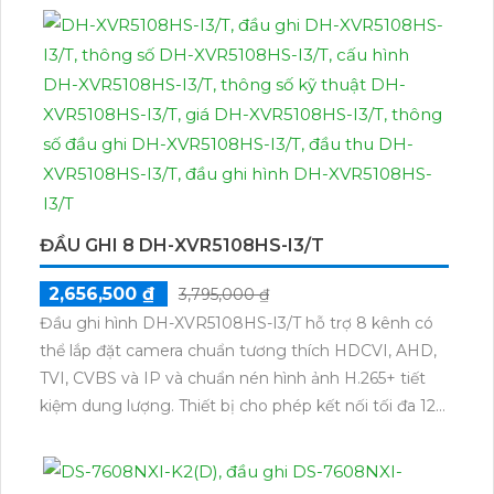
là công nghệ AI chống trộm có khả năng thu âm
chất lượng.
Đầu ghi hình này có 16 kênh và thích hợp cho cả
công trình nhỏ và lớn. Ngoài ra, công nghệ nén dữ
liệu H.265+/H.265/H.264+/H.264 cũng giúp tiết kiệm
băng thông và lưu trữ dữ liệu hiệu quả.
Với giá cả phải chăng, Trung Tâm Ghi Hình HD Anlog
iDS-7216HQHI-M1/E là sự lựa chọn hoàn hảo cho
công trình của bạn, mang lại hình ảnh sắc nét và
ĐẦU GHI 8 DH-XVR5108HS-I3/T
đáng tin cậy.
2,656,500 ₫
3,795,000 ₫
Đầu ghi hình DH-XVR5108HS-I3/T hỗ trợ 8 kênh có
thể lắp đặt camera chuẩn tương thích HDCVI, AHD,
TVI, CVBS và IP và chuẩn nén hình ảnh H.265+ tiết
kiệm dung lượng. Thiết bị cho phép kết nối tối đa 12
camera IP 6MP, đi kèm các tính năng AI thông minh
như nhận dạng khuôn mặt, phát hiện người và
phương tiện, SMD Plus, AcuPick.