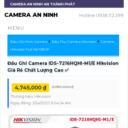
CAMERA AN NINH AN THÀNH PHÁT
CAMERA AN NINH
Hotline 0938.112.399
MENU
Đầu Ghi Hình Camera
Đầu Thu Camera Hikvision
Camera
Hikvision Full Hd 1080P
Đầu Ghi Camera IDS-7216HQHI-M1/E Hikvision
Giá Rẻ Chất Lượng Cao ✅
4,745,000 ₫
6,780,000 ₫
Thương hiệu:
Hikvision
Ngày đăng:
3/24/2023 9:04:54 AM