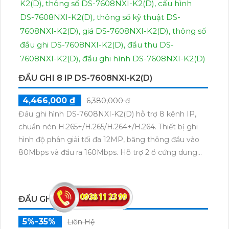
ĐẦU GHI 8 IP DS-7608NXI-K2(D)
4,466,000 ₫
6,380,000 ₫
Đầu ghi hình DS-7608NXI-K2(D) hỗ trợ 8 kênh IP,
chuẩn nén H.265+/H.265/H.264+/H.264. Thiết bị ghi
hình độ phân giải tối đa 12MP, băng thông đầu vào
80Mbps và đầu ra 160Mbps. Hỗ trợ 2 ổ cứng dung
lượng tới 10TB mỗi ổ, xuất hình HDMI 4K và VGA Full
HD, kèm tính năng nhận diện khuôn mặt, phát hiện
chuyển động người và phương tiện.
ĐẦU GHI KX-EAI4K8864N4
5%-35%
Liên Hệ