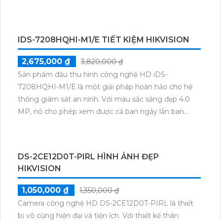
dõi mọi hoạt động trong điều kiện ánh sáng yếu. Với
1 HDD và chất lượng hình ảnh 4.0 MP, bạn có thể lưu
trữ nhiều dữ liệu và xem lại chúng dễ dàng. Đặc biệt,
IDS-7208HQHI-M1/E TIẾT KIỆM HIKVISION
thiết bị này hỗ trợ tải hình ảnh nhanh hơn, và hỗ trợ
các định dạng H.265+/H.265/H.264+/H.264, giúp ghi
2,675,000 ₫
3,820,000 ₫
hình sắc nét và chất lượng. Bạn còn có thể kết nối
Sản phẩm đầu thu hình công nghệ HD iDS-
thêm 2 camera IP để mở rộng hệ thống giám sát.
7208HQHI-M1/E là một giải pháp hoàn hảo cho hệ
thống giám sát an ninh. Với màu sắc sáng đẹp 4.0
MP, nó cho phép xem được cả ban ngày lẫn ban
đêm. Ngoài ra, với khả năng tích hợp công nghệ
AHD CVI TVI BCS, đầu thu này đảm bảo ít sự cố và
thêm 4 camera IP. Thiết kế đầu thu dạng box tinh tế
DS-2CE12D0T-PIRL HÌNH ẢNH ĐẸP
và đầu ghi 8 kênh. Đặc biệt, sản phẩm này còn tích
HIKVISION
hợp chức năng công nghệ AI thông minh, mang đến
sự tiện lợi và an toàn cho người sử dụng.
1,050,000 ₫
1,350,000 ₫
Camera công nghệ HD DS-2CE12D0T-PIRL là thiết
bị vô cùng hiện đại và tiện ích. Với thiết kế thân