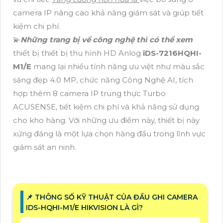
camera IP nâng cao khả năng giám sát và giúp tiết
kiệm chi phí.
💫
Những trang bị về công nghệ thì có thể xem
thiết bị thiết bị thu hình HD Anlog
iDS-7216HQHI-
M1/E
mang lại nhiều tính năng ưu việt như màu sắc
sáng đẹp 4.0 MP, chức năng Công Nghệ AI, tích
hợp thêm 8 camera IP trung thực Turbo
ACUSENSE, tiết kiệm chi phí và khả năng sử dụng
cho kho hàng. Với những ưu điểm này, thiết bị này
xứng đáng là một lựa chọn hàng đầu trong lĩnh vực
giám sát an ninh.
📌 THÔNG SỐ KỸ THUẬT CỦA ĐẦU GHI CAMERA
IDS-HQHI-M1/E HIKVISION LÀ GÌ?