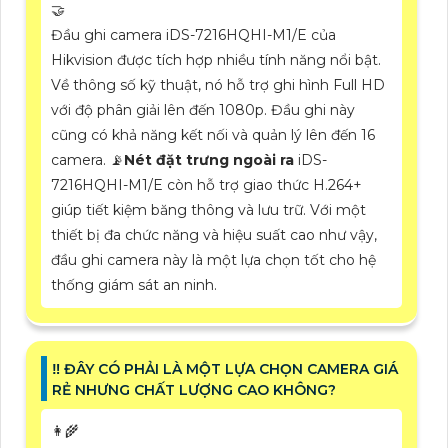
🤝
Đầu ghi camera iDS-7216HQHI-M1/E của
Hikvision được tích hợp nhiều tính năng nổi bật.
Về thông số kỹ thuật, nó hỗ trợ ghi hình Full HD
với độ phân giải lên đến 1080p. Đầu ghi này
cũng có khả năng kết nối và quản lý lên đến 16
camera. 📡
Nét đặt trưng ngoài ra
iDS-
7216HQHI-M1/E còn hỗ trợ giao thức H.264+
giúp tiết kiệm băng thông và lưu trữ. Với một
thiết bị đa chức năng và hiệu suất cao như vậy,
đầu ghi camera này là một lựa chọn tốt cho hệ
thống giám sát an ninh.
‼️ ĐÂY CÓ PHẢI LÀ MỘT LỰA CHỌN CAMERA GIÁ
RẺ NHƯNG CHẤT LƯỢNG CAO KHÔNG?
👩‍🌾