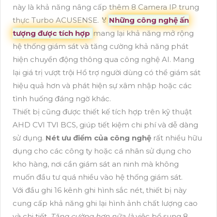
này là khả năng nâng cấp thêm 8 Camera IP trung
thực Turbo ACUSENSE. ️🏅️
Những công nghệ ấn
tượng được tích hợp
mang lại khả năng mở rộng
hệ thống giám sát và tăng cường khả năng phát
hiện chuyển động thông qua công nghệ AI. Mang
lại giá trị vượt trội Hổ trợ người dùng có thể giám sát
hiệu quả hơn và phát hiện sự xâm nhập hoặc các
tình huống đáng ngờ khác.
Thiết bị cũng được thiết kế tích hợp trên kỹ thuật
AHD CVI TVI BCS, giúp tiết kiệm chi phí và dễ dàng
sử dụng.
Nét ưu điểm của công nghệ
rất nhiều hữu
dụng cho các công ty hoặc cá nhân sử dụng cho
kho hàng, nơi cần giám sát an ninh mà không
muốn đầu tư quá nhiều vào hệ thống giám sát.
Với đầu ghi 16 kênh ghi hình sắc nét, thiết bị này
cung cấp khả năng ghi lại hình ảnh chất lượng cao
và chi tiết.
Tăng cường hơn nữa là
việc bổ sung 8