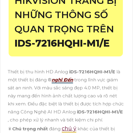
HIKVISION TRANG BỊ
NHỮNG THÔNG SỐ
QUAN TRỌNG TRÊN
IDS-7216HQHI-M1/E
Thiết bị thu hình HD Anlog
iDS-7216HQHI-M1/E
là
một thiết bị đáng ®️
nghĩ Đến
trong lĩnh vực giám
sát an ninh. Với màu sắc sáng đẹp 4.0 MP, thiết bị
này mang đến hình ảnh chất lượng cao và rõ nét
khi xem. Điều đặc biệt là thiết bị được tích hợp chức
năng Công Nghệ AI HD Anlog
iDS-7216HQHI-M1/E
, cho phép xử lý nhanh và tiết kiệm chi phí.
chú ý
🎇
Chú trọng nhất
đáng
khác của thiết bị