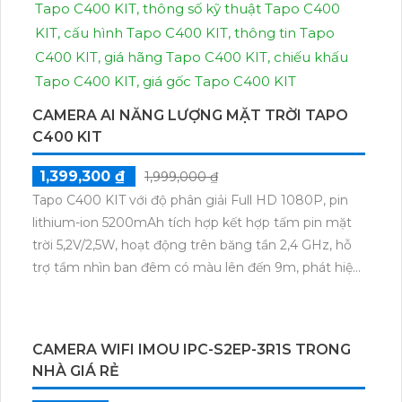
CAMERA AI NĂNG LƯỢNG MẶT TRỜI TAPO
C400 KIT
1,399,300 ₫
1,999,000 ₫
Tapo C400 KIT với độ phân giải Full HD 1080P, pin
lithium-ion 5200mAh tích hợp kết hợp tấm pin mặt
trời 5,2V/2,5W, hoạt động trên băng tần 2,4 GHz, hỗ
trợ tầm nhìn ban đêm có màu lên đến 9m, phát hiện
chuyển động và con người bằng AI, đồng thời lưu trữ
dữ liệu qua thẻ microSD lên đến 512GB.
CAMERA WIFI IMOU IPC-S2EP-3R1S TRONG
NHÀ GIÁ RẺ