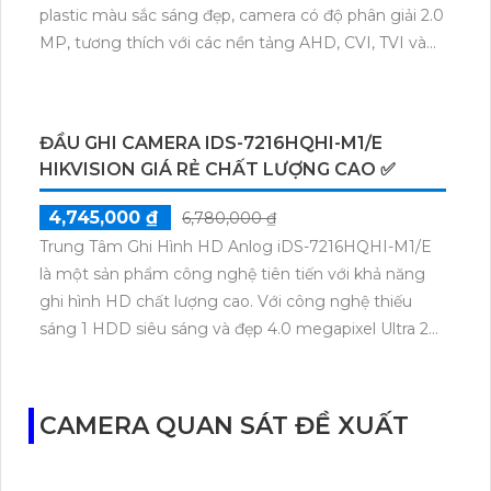
plastic màu sắc sáng đẹp, camera có độ phân giải 2.0
MP, tương thích với các nền tảng AHD, CVI, TVI và
BCS. Đây là một giải pháp tiết kiệm chi phí nhưng
vẫn đảm bảo chất lượng hình ảnh tốt nhất.
Camera này cũng được trang bị công nghệ báo động
ĐẦU GHI CAMERA IDS-7216HQHI-M1/E
chống trộm PIR, giúp đảm bảo an ninh và hạn chế
HIKVISION GIÁ RẺ CHẤT LƯỢNG CAO ✅
các hành vi xâm nhập trái phép. Đặc biệt, camera còn
hỗ trợ công nghệ giám sát ban đêm thông qua
4,745,000 ₫
6,780,000 ₫
hồng ngoại 20m và công nghệ hồng ngoại thông
Trung Tâm Ghi Hình HD Anlog iDS-7216HQHI-M1/E
minh Smart IR, mang lại trải nghiệm tối ưu hơn cho
là một sản phẩm công nghệ tiên tiến với khả năng
việc giám sát ban đêm.
ghi hình HD chất lượng cao. Với công nghệ thiếu
sáng 1 HDD siêu sáng và đẹp 4.0 megapixel Ultra 2k,
sản phẩm này sẽ mang đến cho bạn những hình ảnh
sắc nét và rõ ràng.
Sản phẩm được thiết kế với công nghệ mới nhất như
CAMERA QUAN SÁT ĐỀ XUẤT
AHD, CVI, TVI và BCS, giúp đảm bảo hình ảnh sắc
nét và ổn định. Ngoài ra, điểm nổi bật của sản phẩm