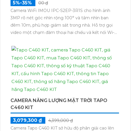
5%-35%
00 ₫
Camera WiFi IMOU IPC-S2EP-3R1S cho hình ảnh
3MP rõ nét góc nhìn rộng 100° và tầm nhìn ban
đêm 10m, phù hợp giám sát trong nhà. Hỗ trợ gọi
video một chạm đàm thoại hai chiều và kết nối Wi-Fi
ổn định giúp quan sát từ xa. Lưu trữ linh hoạt qua thẻ
microSD tối đa 256GB hoặc lưu đám mây dễ lắp đặt
cho gia đình và văn phòng nhỏ.
CAMERA NĂNG LƯỢNG MẶT TRỜI TAPO
C460 KIT
3,079,300 ₫
4,399,000 ₫
Camera Tapo C460 KIT sở hữu độ phân giải cao lên