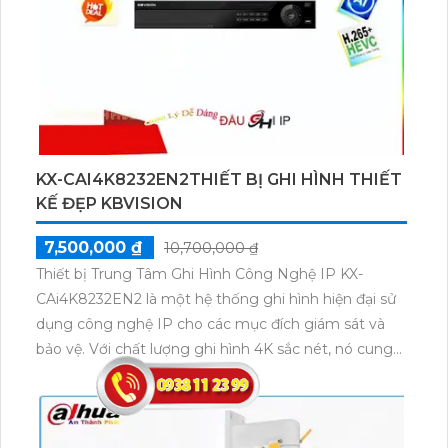
KX-CAI4K8232EN2THIẾT BỊ GHI HÌNH THIẾT
KẾ ĐẸP KBVISION
7,500,000 ₫
10,700,000 ₫
Thiết bị Trung Tâm Ghi Hình Công Nghệ IP KX-
CAi4K8232EN2 là một hệ thống ghi hình hiện đại sử
dụng công nghệ IP cho các mục đích giám sát và
bảo vệ. Với chất lượng ghi hình 4K sắc nét, nó cung
cấp hình ảnh rõ nét và chi tiết. Thiết bị này có khả
năng kết nối với nhiều camera IP và hỗ trợ công
nghệ điện toán đám mây, cho phép người dùng xem