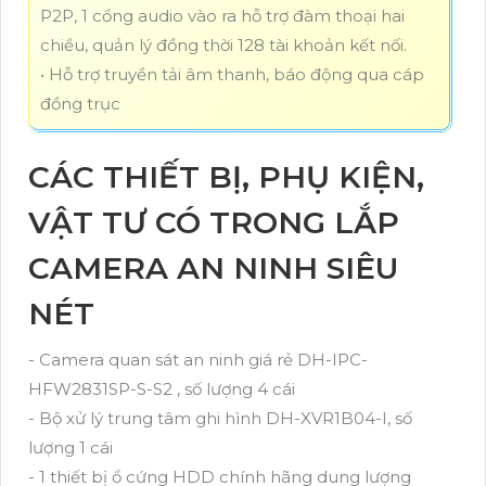
P2P, 1 cổng audio vào ra hỗ trợ đàm thoại hai
chiều, quản lý đồng thời 128 tài khoản kết nối.
• Hỗ trợ truyền tải âm thanh, báo động qua cáp
đồng trục
CÁC THIẾT BỊ, PHỤ KIỆN,
VẬT TƯ CÓ TRONG LẮP
CAMERA AN NINH SIÊU
NÉT
- Camera quan sát an ninh giá rẻ DH-IPC-
HFW2831SP-S-S2 , số lượng 4 cái
- Bộ xử lý trung tâm ghi hình DH-XVR1B04-I, số
lượng 1 cái
- 1 thiết bị ổ cứng HDD chính hãng dung lượng