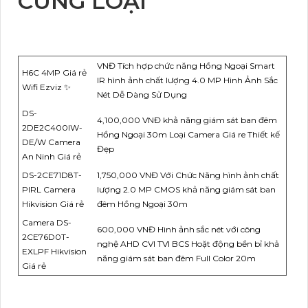
CÙNG LOẠI
VNĐ Tích hợp chức năng Hồng Ngoại Smart
H6C 4MP Giá rẻ
IR hình ảnh chất lượng 4.0 MP Hình Ảnh Sắc
Wifi Ezviz ✨
Nét Dễ Dàng Sử Dụng
DS-
4,100,000 VNĐ khả năng giám sát ban đêm
2DE2C400IW-
Hồng Ngoại 30m Loại Camera Giá re Thiết kế
DE/W Camera
Đẹp
An Ninh Giá rẻ
DS-2CE71D8T-
1,750,000 VNĐ Với Chức Năng hình ảnh chất
PIRL Camera
lượng 2.0 MP CMOS khả năng giám sát ban
Hikvision Giá rẻ
đêm Hồng Ngoại 30m
Camera DS-
600,000 VNĐ Hình ảnh sắc nét với công
2CE76D0T-
nghệ AHD CVI TVI BCS Hoặt động bền bỉ khả
EXLPF Hikvision
năng giám sát ban đêm Full Color 20m
Giá rẻ