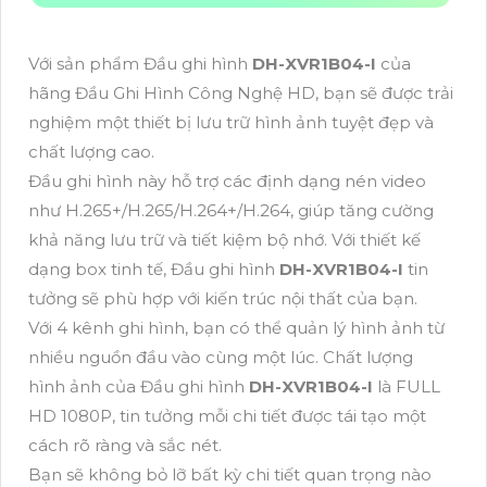
Với sản phẩm Đầu ghi hình
DH-XVR1B04-I
của
hãng Đầu Ghi Hình Công Nghệ HD, bạn sẽ được trải
nghiệm một thiết bị lưu trữ hình ảnh tuyệt đẹp và
chất lượng cao.
Đầu ghi hình này hỗ trợ các định dạng nén video
như H.265+/H.265/H.264+/H.264, giúp tăng cường
khả năng lưu trữ và tiết kiệm bộ nhớ. Với thiết kế
dạng box tinh tế, Đầu ghi hình
DH-XVR1B04-I
tin
tưởng sẽ phù hợp với kiến trúc nội thất của bạn.
Với 4 kênh ghi hình, bạn có thể quản lý hình ảnh từ
nhiều nguồn đầu vào cùng một lúc. Chất lượng
hình ảnh của Đầu ghi hình
DH-XVR1B04-I
là FULL
HD 1080P, tin tưởng mỗi chi tiết được tái tạo một
cách rõ ràng và sắc nét.
Bạn sẽ không bỏ lỡ bất kỳ chi tiết quan trọng nào