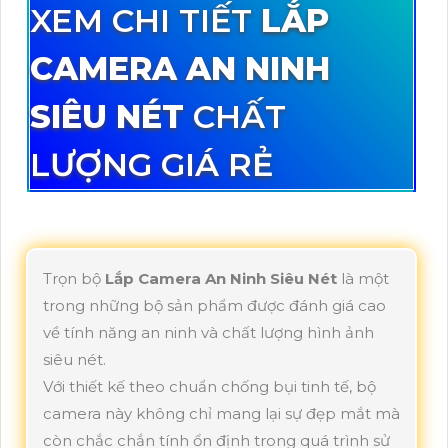
XEM CHI TIẾT
LẮP
CAMERA AN NINH
SIÊU NÉT
CHẤT
LƯỢNG GIÁ RẺ
Trọn bộ
Lắp Camera An Ninh Siêu Nét
là một
trong những bộ sản phẩm được đánh giá cao
về tính năng an ninh và chất lượng hình ảnh
siêu nét.
Với thiết kế theo chuẩn chống bụi tinh tế, bộ
camera này không chỉ mang lại sự đẹp mắt mà
còn chắc chắn tính ổn định trong quá trình sử