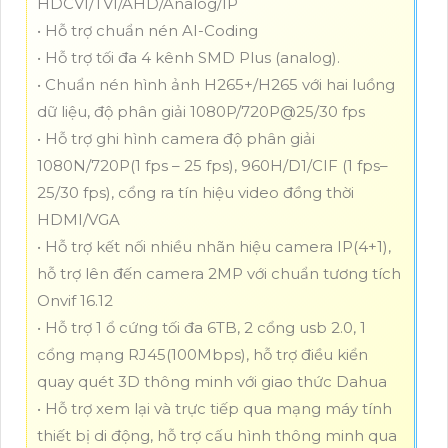
HDCVI/TVI/AHD/Analog/IP
• Hỗ trợ chuẩn nén AI-Coding
• Hỗ trợ tối đa 4 kênh SMD Plus (analog).
• Chuẩn nén hình ảnh H265+/H265 với hai luồng
dữ liệu, độ phân giải 1080P/720P@25/30 fps
• Hỗ trợ ghi hình camera độ phân giải
1080N/720P(1 fps – 25 fps), 960H/D1/CIF (1 fps–
25/30 fps), cổng ra tín hiệu video đồng thời
HDMI/VGA
• Hỗ trợ kết nối nhiều nhãn hiệu camera IP(4+1),
hỗ trợ lên đến camera 2MP với chuẩn tương tích
Onvif 16.12
• Hỗ trợ 1 ổ cứng tối đa 6TB, 2 cổng usb 2.0, 1
cổng mạng RJ45(100Mbps), hỗ trợ điều kiển
quay quét 3D thông minh với giao thức Dahua
• Hỗ trợ xem lại và trực tiếp qua mạng máy tính
thiết bị di động, hỗ trợ cấu hình thông minh qua