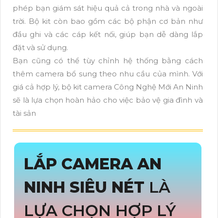
phép bạn giám sát hiệu quả cả trong nhà và ngoài
trời. Bộ kit còn bao gồm các bộ phận cơ bản như
đầu ghi và các cáp kết nối, giúp bạn dễ dàng lắp
đặt và sử dụng.
Bạn cũng có thể tùy chỉnh hệ thống bằng cách
thêm camera bổ sung theo nhu cầu của mình. Với
giá cả hợp lý, bộ kit camera Công Nghệ Mới An Ninh
sẽ là lựa chọn hoàn hảo cho việc bảo vệ gia đình và
tài sản
LẮP CAMERA AN
NINH SIÊU NÉT
LÀ
LỰA CHỌN HỢP LÝ