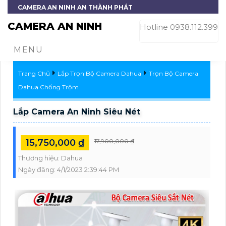
CAMERA AN NINH AN THÀNH PHÁT
CAMERA AN NINH
Hotline 0938.112.399
MENU
Trang Chủ
Lắp Trọn Bộ Camera Dahua
Trọn Bộ Camera
Dahua Chống Trộm
Lắp Camera An Ninh Siêu Nét
15,750,000 ₫
17,900,000 ₫
Thương hiệu:
Dahua
Ngày đăng:
4/1/2023 2:39:44 PM