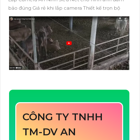
bảo đúng Giá rẻ khi lắp camera Thiết kế trọn bộ
CÔNG TY TNHH
TM-DV AN