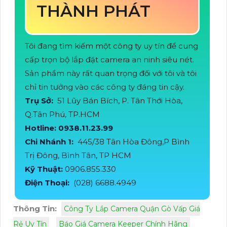
THÀNH PHÁT
Tôi đang tìm kiếm một công ty uy tín để cung
cấp trọn bộ lắp đặt camera an ninh siêu nét.
Sản phẩm này rất quan trọng đối với tôi và tôi
chỉ tin tưởng vào các công ty đáng tin cậy.
Trụ Sở:
51 Lũy Bán Bích, P. Tân Thới Hòa,
Q.Tân Phú, TP.HCM
Hotline: 0938.11.23.99
Chi Nhánh 1:
445/38 Tân Hòa Đông,P Bình
Trị Đông, Bình Tân, TP HCM
Kỹ Thuật:
0906.855.330
Điện Thoại:
(028) 6688.4949
Thông Tin:
Công Ty Lắp Camera Quận Gò Vấp Giá
Rẻ Uy Tín
Báo Giá Camera Keeper Chính Hãng