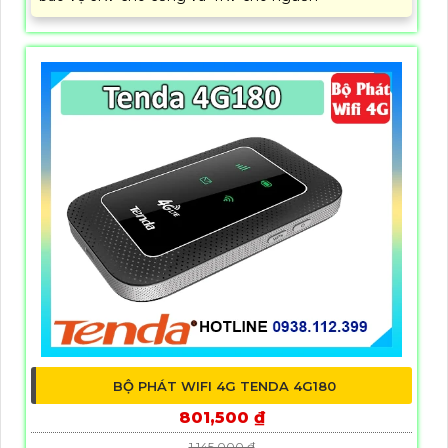
BỘ PHÁT WIFI 4G TENDA 4G180
801,500 ₫
1,145,000 ₫