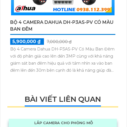
BỘ 4 CAMERA DAHUA DH-P3AS-PV CÓ MÀU
BAN ĐÊM
5,900,000 ₫
7,000,000 ₫
Bộ 4 Camera Dahua DH-P3AS-PV Có Màu Ban Đêm
với độ phân giải cao lên đến 3MP cùng với khả năng
giám sát ban đêm hiệu quả với tầm nhìn xa vào ban
đêm lên đến 30m bên cạnh đó là khả năng giúp đàm
thoại âm thanh 2 chiều và báo động răng de chủ
động khi phát hiện xâm nhập
BÀI VIẾT LIÊN QUAN
LẮP CAMERA CHO PHÒNG MỖ