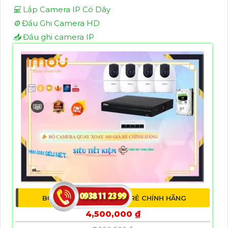
💻
Lắp Camera IP Có Dây
⚙️
Đầu Ghi Camera HD
📥
Đầu ghi camera IP
BỘ CAMERA 360 ĐỘ GIÁ RẺ CHÍNH HÃNG
4,500,000 ₫