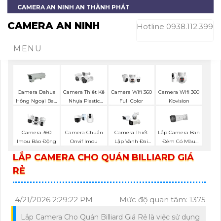
CAMERA AN NINH AN THÀNH PHÁT
CAMERA AN NINH
Hotline 0938.112.399
MENU
Camera Wifi 360
Camera Dahua
Camera Thiết Kế
Camera Wifi 360
Kbvision
Hồng Ngoại Ban
Nhựa Plastic
Full Color
Đêm
Vantech
Lắp Camera Ban
Camera 360
Camera Chuẩn
Camera Thiết
Đêm Có Màu
Imou Báo Động
Onvif Imou
Lập Vành Đai
UNV
Dahua
LẮP CAMERA CHO QUÁN BILLIARD GIÁ
RẺ
4/21/2026 2:29:22 PM
Mức độ quan tâm: 1375
Lắp Camera Cho Quán Billiard Giá Rẻ là việc sử dụng