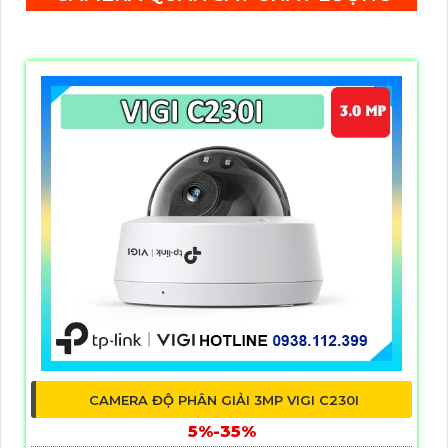
CAMERA ĐỘ PHÂN GIẢI 3MP VIGI C230I
5%-35%