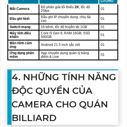
LƯỢNG
Độ phân giải tối thiểu
2K
, tốc độ
Mắt Camera
01
25fps
Đầu ghi IP chuyên dụng, chịu tải
Đầu ghi hình
01
cao
Switch mạng
16 kênh, tốc độ truyền tải 1GB
01
Máy tính điều
Core i5 Gen 8, RAM 16GB, SSD
01
khiển
500GB
Màn hình cảm
Android 21.5 inch sắc nét
01
ứng
Ứng dụng phần
App chuyên dụng quản lý bảng
01
mềm
điểm & Live
4. NHỮNG TÍNH NĂNG
ĐỘC QUYỀN CỦA
CAMERA CHO QUÁN
BILLIARD