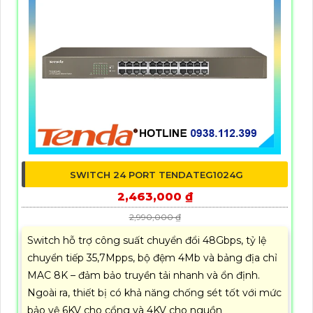
SWITCH 24 PORT TENDATEG1024G
2,463,000 ₫
2,990,000 ₫
Switch hỗ trợ công suất chuyển đổi 48Gbps, tỷ lệ
chuyển tiếp 35,7Mpps, bộ đệm 4Mb và bảng địa chỉ
MAC 8K – đảm bảo truyền tải nhanh và ổn định.
Ngoài ra, thiết bị có khả năng chống sét tốt với mức
bảo vệ 6KV cho cổng và 4KV cho nguồn