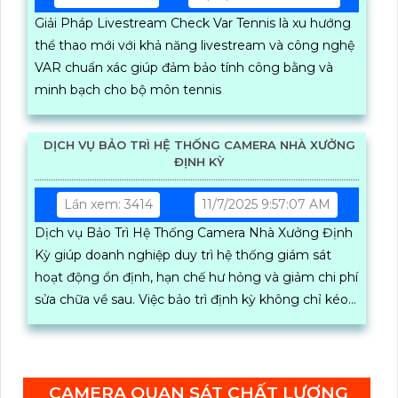
Giải Pháp Livestream Check Var Tennis là xu hướng
thể thao mới với khả năng livestream và công nghệ
VAR chuẩn xác giúp đảm bảo tính công bằng và
minh bạch cho bộ môn tennis
DỊCH VỤ BẢO TRÌ HỆ THỐNG CAMERA NHÀ XƯỞNG
ĐỊNH KỲ
Lần xem: 3414
11/7/2025 9:57:07 AM
Dịch vụ Bảo Trì Hệ Thống Camera Nhà Xưởng Định
Kỳ giúp doanh nghiệp duy trì hệ thống giám sát
hoạt động ổn định, hạn chế hư hỏng và giảm chi phí
sửa chữa về sau. Việc bảo trì định kỳ không chỉ kéo
dài tuổi thọ camera, đầu ghi và ổ cứng mà còn đảm
bảo hình ảnh luôn rõ nét giúp quản lý nhà xưởng
hiệu quả và an toàn tuyệt đối
CAMERA QUAN SÁT CHẤT LƯỢNG