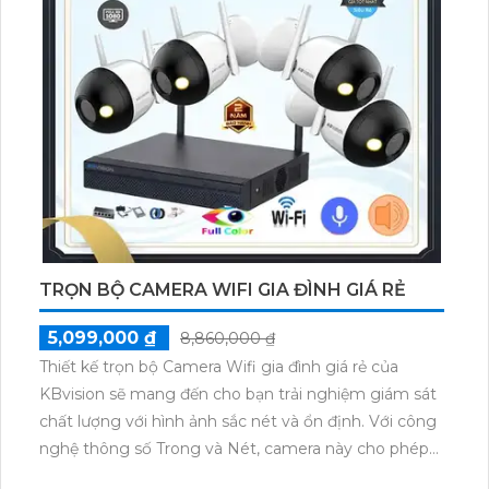
TRỌN BỘ CAMERA WIFI GIA ĐÌNH GIÁ RẺ
5,099,000 ₫
8,860,000 ₫
Thiết kế trọn bộ Camera Wifi gia đình giá rẻ của
KBvision sẽ mang đến cho bạn trải nghiệm giám sát
chất lượng với hình ảnh sắc nét và ổn định. Với công
nghệ thông số Trong và Nét, camera này cho phép
bạn giám sát từ xa cả ngày lẫn đêm với độ phân giải