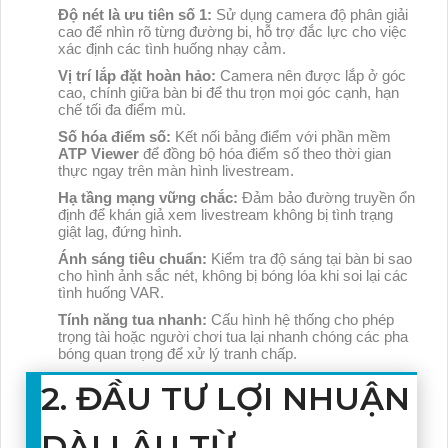
Độ nét là ưu tiên số 1:
Sử dụng camera độ phân giải
cao để nhìn rõ từng đường bi, hỗ trợ đắc lực cho việc
xác định các tình huống nhạy cảm.
Vị trí lắp đặt hoàn hảo:
Camera nên được lắp ở góc
cao, chính giữa bàn bi để thu trọn mọi góc cạnh, hạn
chế tối đa điểm mù.
Số hóa điểm số:
Kết nối bảng điểm với phần mềm
ATP Viewer
để đồng bộ hóa điểm số theo thời gian
thực ngay trên màn hình livestream.
Hạ tầng mạng vững chắc:
Đảm bảo đường truyền ổn
định để khán giả xem livestream không bị tình trạng
giật lag, đứng hình.
Ánh sáng tiêu chuẩn:
Kiểm tra độ sáng tại bàn bi sao
cho hình ảnh sắc nét, không bị bóng lóa khi soi lại các
tình huống VAR.
Tính năng tua nhanh:
Cấu hình hệ thống cho phép
trọng tài hoặc người chơi tua lại nhanh chóng các pha
bóng quan trọng để xử lý tranh chấp.
2. ĐẦU TƯ LỢI NHUẬN
DÀI LÂU TỪ