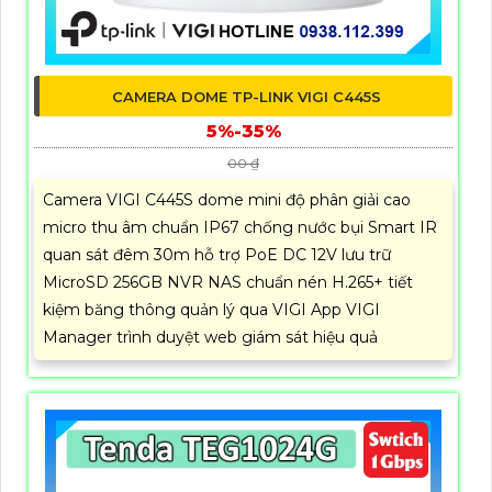
CAMERA DOME TP-LINK VIGI C445S
5%-35%
00 ₫
Camera VIGI C445S dome mini độ phân giải cao
micro thu âm chuẩn IP67 chống nước bụi Smart IR
quan sát đêm 30m hỗ trợ PoE DC 12V lưu trữ
MicroSD 256GB NVR NAS chuẩn nén H.265+ tiết
kiệm băng thông quản lý qua VIGI App VIGI
Manager trình duyệt web giám sát hiệu quả