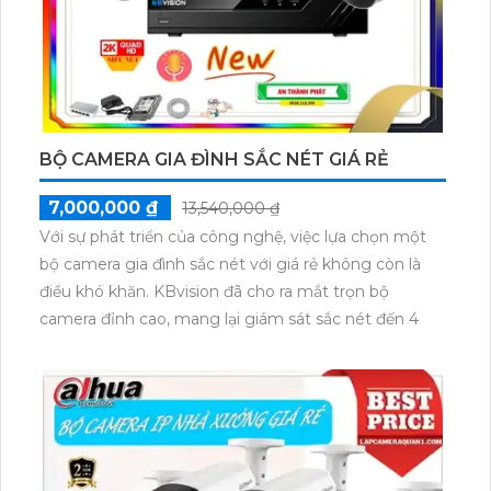
BỘ CAMERA GIA ĐÌNH SẮC NÉT GIÁ RẺ
7,000,000 ₫
13,540,000 ₫
Với sự phát triển của công nghệ, việc lựa chọn một
bộ camera gia đình sắc nét với giá rẻ không còn là
điều khó khăn. KBvision đã cho ra mắt trọn bộ
camera đỉnh cao, mang lại giám sát sắc nét đến 4