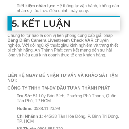
Tiết kiệm nhân lực:
Hệ thống tự vận hành, không cần
nhân sự túc trực điều chỉnh máy quay.
5. KẾT LUẬN
Chúng tôi tự hào là đơn vị tiên phong cung cấp giải pháp
Bảng Điểm Camera Livestream Check VAR
chuyên
nghiệp. Với đội ngũ kỹ thuật giàu kinh nghiệm và trang thiết
bị chính hãng, An Thành Phát cam kết mang đến sự hài
lòng và hiệu quả kinh doanh thực tế cho khách hàng.
LIÊN HỆ NGAY ĐỂ NHẬN TƯ VẤN VÀ KHẢO SÁT TẬN
NƠI:
CÔNG TY TNHH TM-DV ĐẦU TƯ AN THÀNH PHÁT
Trụ Sở:
51 Lũy Bán Bích, Phường Phú Thạnh, Quận
Tân Phú, TP.HCM
Hotline:
0938.11.23.99
Chi Nhánh 1:
445/38 Tân Hòa Đông, P. Bình Trị Đông,
TP. HCM
Kỹ Thuật:
0906.855.330