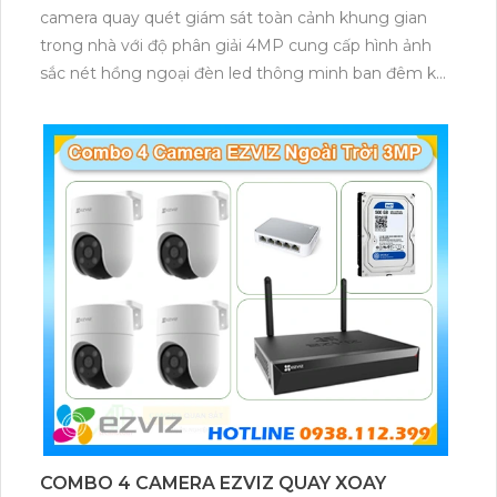
camera quay quét giám sát toàn cảnh khung gian
trong nhà với độ phân giải 4MP cung cấp hình ảnh
sắc nét hồng ngoại đèn led thông minh ban đêm kết
hợp với đầu ghi 8 kênh X5S 8W và ổ cứng 500GB
giúp lưu trũ dữ liệu lâu dài
COMBO 4 CAMERA EZVIZ QUAY XOAY