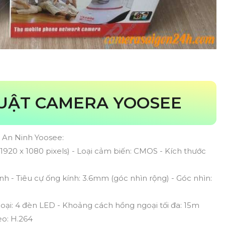
HUẬT CAMERA YOOSEE
a An Ninh Yoosee:
1920 x 1080 pixels) - Loại cảm biến: CMOS - Kích thước
ịnh - Tiêu cự ống kính: 3.6mm (góc nhìn rộng) - Góc nhìn:
oại: 4 đèn LED - Khoảng cách hồng ngoại tối đa: 15m
eo: H.264