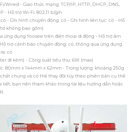
i-Fi/Wired - Giao thức mạng: TCP/IP, HTTP, DHCP, DNS,
 Hỗ trợ Wi-Fi: 802.11 b/g/n
 có - Ghi hình chuyển động: có - Ghi hình liên tục: có - Hỗ
 nhớ không bao gồm)
ua ứng dụng Yoosee trên điện thoại di động - Hỗ trợ âm
) - Hỗ trợ cảnh báo chuyển động: có, thông qua ứng dụng
ra: có
ter đi kèm) - Công suất tiêu thụ: 6W (max)
hước: 80mm x 144mm x 62mm - Trọng lượng: khoảng 250g
chất chung và có thể thay đổi tùy theo phiên bản cụ thể
i tiết, bạn nên tham khảo trong tài liệu hướng dẫn hoặc
t.