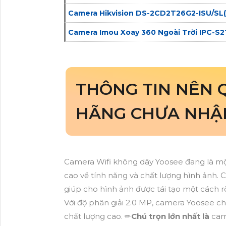
Camera Hikvision DS-2CD2T26G2-ISU/SL
Camera Imou Xoay 360 Ngoài Trời IPC-S2
THÔNG TIN NÊN
HÃNG CHƯA NHẬP
Camera Wifi không dây Yoosee đang là mộ
cao về tính năng và chất lượng hình ảnh.
giúp cho hình ảnh được tái tạo một cách r
Với độ phân giải 2.0 MP, camera Yoosee ch
chất lượng cao. ✏
Chú trọn lớn nhất là
cam