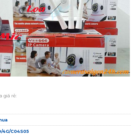
giá rẻ:
hua
D/4G/C04S05