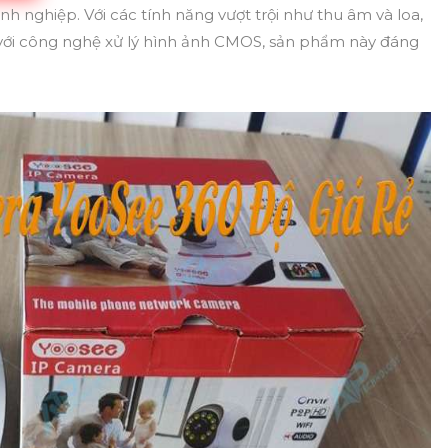
h nghiệp. Với các tính năng vượt trội như thu âm và loa,
g với công nghệ xử lý hình ảnh CMOS, sản phẩm này đáng