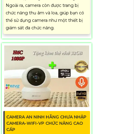
Ngoài ra, camera còn được trang bị
chức năng thu âm và loa, giúp bạn có
thể sử dụng camera như một thiết bị
giám sát đa chức năng.
CAMERA AN NINH HÃNG CHƯA NHẬP
CAMERA-WIFI-VP CHỨC NĂNG CAO
CẤP