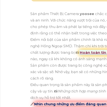
Sản phẩm Thiết Bị Camera
yoosee
chắc c
và an ninh. Với chức năng vượt trội của n
cho phép thu âm và phát lại tiếng nói đầ
định rằng có thể nhận biết trong việc theo d
Điểm nổi bật của sản phẩm chính là khả n
nghệ Hồng Ngoại SMD. Thậm chí khi trời tố
chất lượng được trang bị 📸
Hoàn toàn tin
nào, ngay cả khi không có ánh sáng mạnh
Sản phẩm còn được trang bị công nghệ xử 
xác và sặc sỡ. Nhờ vậy, bạn sẽ có những h
cách rõ ràng.
Điều quan trọng là sản phẩm này là sản ph
cậy và uy tín. 📸
Những tích hợp mang tính
dịch vụ hỗ trợ tốt nhất.
🖍
Nhìn chung những ưu điểm đáng qua