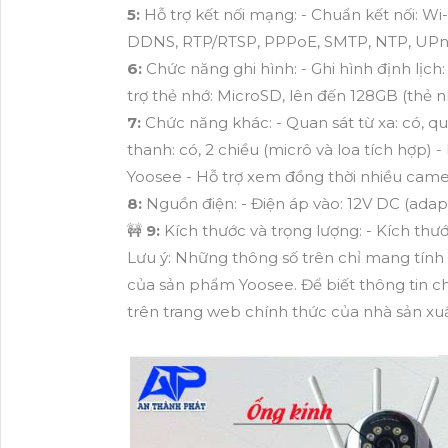
5:
Hỗ trợ kết nối mạng: - Chuẩn kết nối: W
DDNS, RTP/RTSP, PPPoE, SMTP, NTP, UPnP -
6:
Chức năng ghi hình: - Ghi hình định lịch:
trợ thẻ nhớ: MicroSD, lên đến 128GB (thẻ
7:
Chức năng khác: - Quan sát từ xa: có, q
thanh: có, 2 chiều (micrô và loa tích hợp
Yoosee - Hỗ trợ xem đồng thời nhiều came
8:
Nguồn điện: - Điện áp vào: 12V DC (adap
🚧
9:
Kích thước và trọng lượng: - Kích t
Lưu ý: Những thông số trên chỉ mang tính 
của sản phẩm Yoosee. Để biết thông tin ch
trên trang web chính thức của nhà sản xuấ