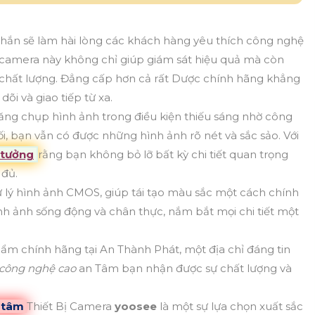
hắn sẽ làm hài lòng các khách hàng yêu thích công nghệ
ó, camera này không chỉ giúp giám sát hiệu quả mà còn
y chất lượng. Đẳng cấp hơn cả rất Dược chính hãng khẳng
õi và giao tiếp từ xa.
ăng chụp hình ảnh trong điều kiện thiếu sáng nhờ công
i, bạn vẫn có được những hình ảnh rõ nét và sắc sảo. Với
 tưởng
rằng bạn không bỏ lỡ bất kỳ chi tiết quan trọng
 đủ.
lý hình ảnh CMOS, giúp tái tạo màu sắc một cách chính
ình ảnh sống động và chân thực, nắm bắt mọi chi tiết một
ẩm chính hãng tại An Thành Phát, một địa chỉ đáng tin
 công nghệ cao
an Tâm bạn nhận được sự chất lượng và
n tâm
Thiết Bị Camera
yoosee
là một sự lựa chọn xuất sắc