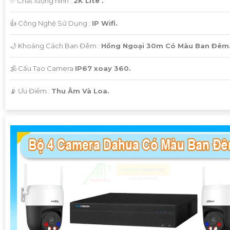
✨ Chất lượng hình :
2K Lite .
👍 Công Nghệ Sử Dụng :
IP Wifi.
🌙 Khoảng Cách Ban Đêm :
Hồng Ngoại 30m Có Màu Ban Ðêm
🕉️ Cấu Tạo Camera
IP67 xoay 360.
️📡 Ưu Điểm :
Thu Âm Và Loa.