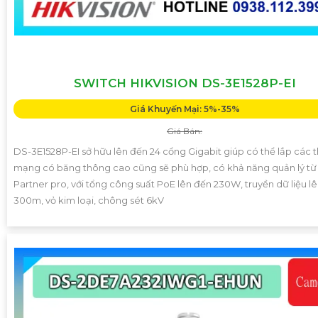
SWITCH HIKVISION DS-3E1528P-EI
Giá Khuyến Mại: 5%-35%
Giá Bán:
DS-3E1528P-EI sở hữu lên đến 24 cổng Gigabit giúp có thể lắp các th
mạng có băng thông cao cũng sẽ phù hợp, có khả năng quản lý từ 
Partner pro, với tổng công suất PoE lên đến 230W, truyền dữ liệu l
300m, vỏ kim loại, chông sét 6kV