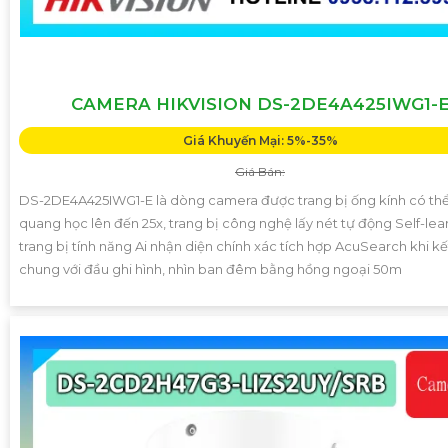
CAMERA HIKVISION DS-2DE4A425IWG1-
Giá Khuyến Mại: 5%-35%
Giá Bán:
DS-2DE4A425IWG1-E là dòng camera được trang bị ống kính có t
quang học lên đến 25x, trang bị công nghệ lấy nét tự động Self-lea
trang bị tính năng Ai nhận diện chính xác tích hợp AcuSearch khi k
chung với đầu ghi hình, nhìn ban đêm bằng hồng ngoại 50m