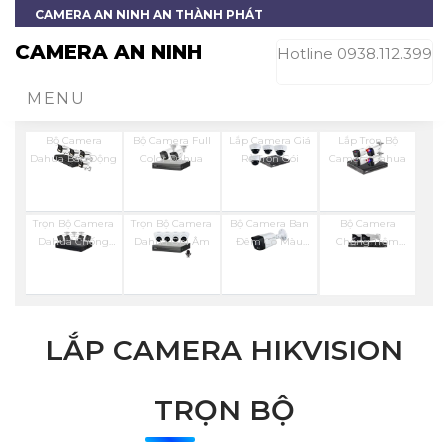
CAMERA AN NINH AN THÀNH PHÁT
CAMERA AN NINH
Hotline 0938.112.399
MENU
Bộ Camera
Bộ Camera Full
Lắp Camera Giá
Lắp Trọn Bộ
Dahua Báo Động
Color Dahua
Rẻ Trọn Gói
Camera Dahua
Trọn Bộ Camera
Trọn Bộ Camera
Bộ Camera Ban
Bộ Camera
Dahua Chống
Dahua Ghi Âm
Đêm Có Màu
Chống Trộm
Trộm
Kbvision
Visioncop
LẮP CAMERA HIKVISION
TRỌN BỘ