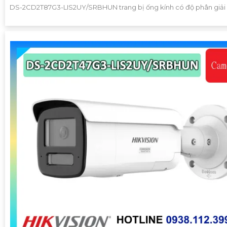
DS-2CD2T87G3-LIS2UY/SRBHUN trang bị ống kính có độ phân giải