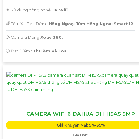
⚜️ Sử dụng công nghệ :
IP Wifi.
🌈 Tầm Xa Ban Đêm :
Hồng Ngoại 10m Hồng Ngoại Smart IR.
🤹 Camera Dòng
Xoay 360.
️💮 Đặt Điểm :
Thu Âm Và Loa.
CAMERA WIFI 6 DAHUA DH-H5AS 5MP
Giá Khuyến Mại: 5%-35%
Giá Bán: