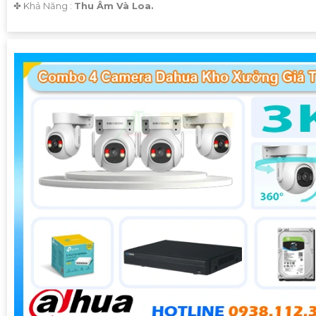
️✤ Khả Năng :
Thu Âm Và Loa.