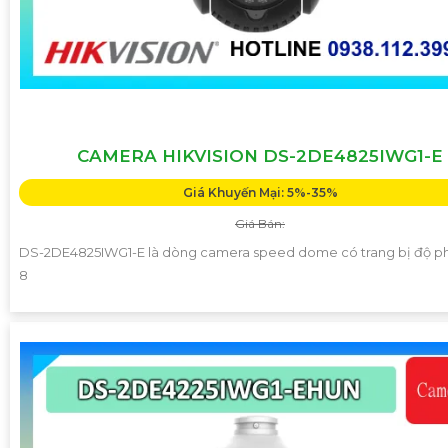
CAMERA HIKVISION DS-2DE4825IWG1-E
Giá Khuyến Mại: 5%-35%
Giá Bán:
DS-2DE4825IWG1-E là dòng camera speed dome có trang bị độ ph
8