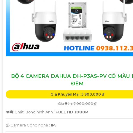
BỘ 4 CAMERA DAHUA DH-P3AS-PV CÓ MÀU
ĐÊM
Giá Khuyến Mại: 5,900,000 ₫
Giá Bán: 7,000,000 ₫
👁️‍🗨 Chất lượng hình Ảnh :
FULL HD 1080P .
🕉️ Camera Công nghệ :
IP.