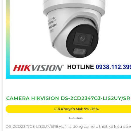
CAMERA HIKVISION DS-2CD2347G3-LIS2UY/S
Giá Khuyến Mại: 5%-35%
Giá Bán:
DS-2CD2347G3-LIS2UY/SRBHUN là dòng camera thiết kế kiểu dá