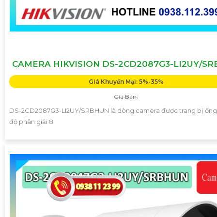
CAMERA HIKVISION DS-2CD2087G3-LI2UY/S
Giá Khuyến Mại: 5%-35%
Giá Bán:
DS-2CD2087G3-LI2UY/SRBHUN là dòng camera được trang bị ống 
độ phân giải 8