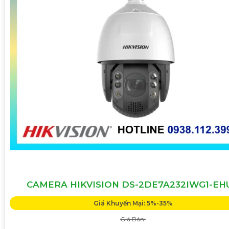
CAMERA HIKVISION DS-2DE7A232IWG1-EH
Giá Khuyến Mại: 5%-35%
Giá Bán: