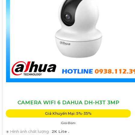
CAMERA WIFI 6 DAHUA DH-H3T 3MP
Giá Khuyến Mại: 5%-35%
Giá Bán:
☀️ Hình ảnh chất lượng :
2K Lite .