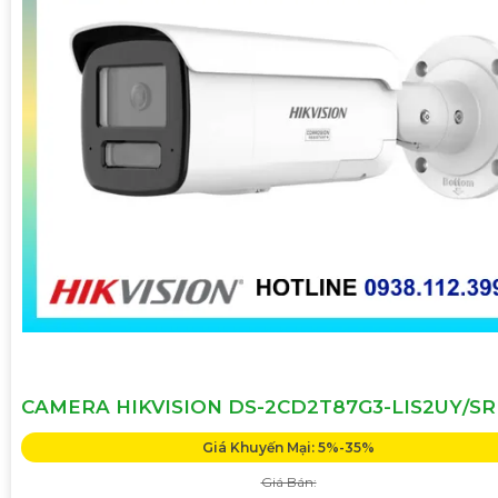
CAMERA HIKVISION DS-2CD2T87G3-LIS2UY/S
Giá Khuyến Mại: 5%-35%
Giá Bán: