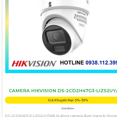
CAMERA HIKVISION DS-2CD2H47G3-LIZS2UY
Giá Khuyến Mại: 5%-35%
Giá Bán:
DS-2CD2H47G3-LIZS2UY/SRB là dòng camera được trang bị ống k