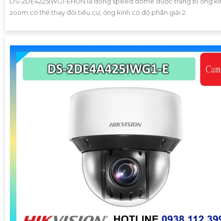
DS-2DE4225IWG1-EHUN là dòng speed dome được trang bị ống kí
zoom có thể thay đổi tiêu cự, ống kính có độ phân giải 2