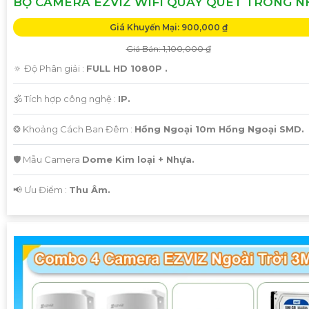
BỘ CAMERA EZVIZ WIFI QUAY QUÉT TRONG N
Cảm ơn bạn đã tin tưởng và chọn lựa dịch vụ của chúng tôi!
Giá Khuyến Mại: 900,000 ₫
Giá Bán: 1,100,000 ₫
Hi vọng bạn sẽ tìm thấy mẫu văn bản này phát huy được
🔅 Độ Phân giải :
FULL HD 1080P .
nhiều tính năng. Nếu cần thêm sự hỗ trợ, đừng ngần ngại
để lại câu hỏi Cung cấp cho công trình!
🕉️ Tích hợp công nghệ :
IP.
❂ Khoảng Cách Ban Đêm :
Hồng Ngoại 10m Hồng Ngoại SMD.
🛡 Mẫu Camera
Dome Kim loại + Nhựa.
️📢 Ưu Điểm :
Thu Âm.
'