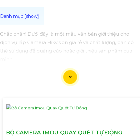
Chắc chắn! Dưới đây là một mẫu văn bản giới thiệu cho
dịch vụ lắp Camera Hikvision giá rẻ và chất lượng, bạn có
thể sử dụng để quảng cáo hoặc giới thiệu sản phẩm của
mình:
Lắp Camera Hikvision Giá Rẻ - Chất Lượng không thể phủ
nhận!
Xin chào mọi người!
Bạn đang tìm kiếm giải pháp an ninh hoàn hảo cho ngôi
nhà, văn phòng hay cửa hàng của mình? Hãy yên tâm với
dịch vụ lắp Camera Hikvision của chúng tôi - mang đến sự
an tâm và chất lượng không thể phủ nhận!
BỘ CAMERA IMOU QUAY QUÉT TỰ ĐỘNG
Tại sao nên chọn chúng tôi?