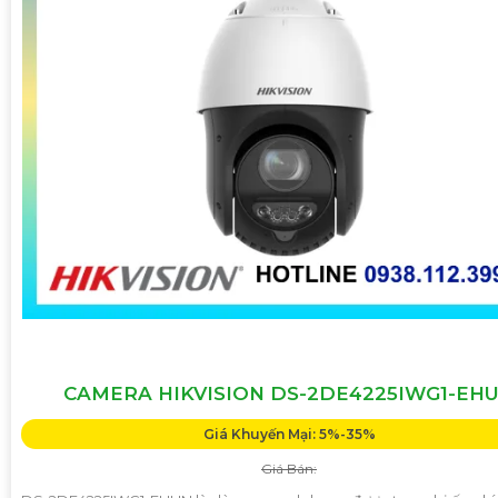
CAMERA HIKVISION DS-2DE4225IWG1-EH
Giá Khuyến Mại: 5%-35%
Giá Bán: