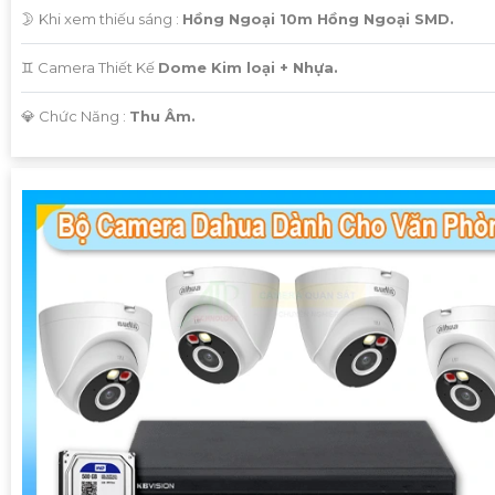
🌛 Khi xem thiếu sáng :
Hồng Ngoại 10m Hồng Ngoại SMD.
♊ Camera Thiết Kế
Dome Kim loại + Nhựa.
️💎 Chức Năng :
Thu Âm.