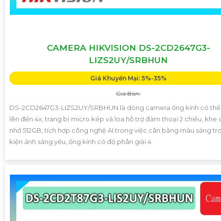
CAMERA HIKVISION DS-2CD2647G3-
LIZS2UY/SRBHUN
Giá Khuyến Mại: 5%-35%
Giá Bán:
DS-2CD2647G3-LIZS2UY/SRBHUN là dòng camera ống kính có th
lên đến 4x, trang bị micro kép và loa hỗ trợ đàm thoại 2 chiều, khe
nhớ 512GB, tích hợp công nghệ AI trong việc cân bằng màu sáng tr
kiện ánh sáng yếu, ống kính có độ phân giải 4