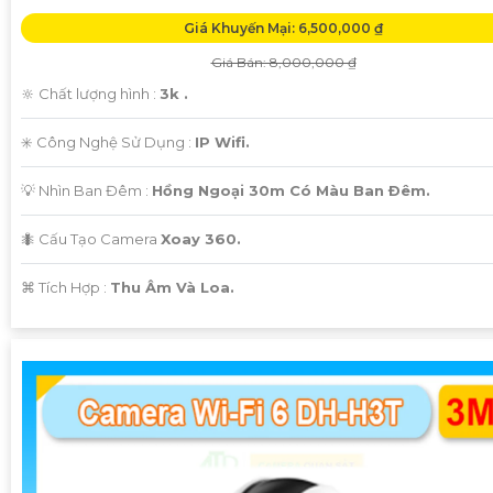
Giá Khuyến Mại: 6,500,000 ₫
Giá Bán: 8,000,000 ₫
🔆 Chất lượng hình :
3k .
✳️ Công Nghệ Sử Dụng :
IP Wifi.
💡 Nhìn Ban Đêm :
Hồng Ngoại 30m Có Màu Ban Ðêm.
🐜 Cấu Tạo Camera
Xoay 360.
️⌘ Tích Hợp :
Thu Âm Và Loa.