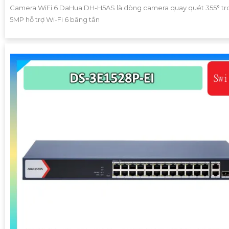
Camera WiFi 6 DaHua DH-H5AS là dòng camera quay quét 355° tr
5MP hỗ trợ Wi-Fi 6 băng tần