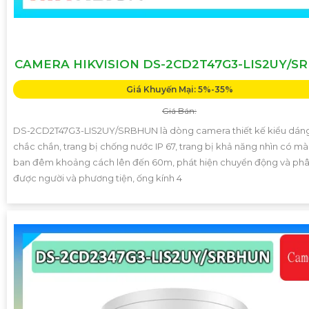
CAMERA HIKVISION DS-2CD2T47G3-LIS2UY/S
Giá Khuyến Mại: 5%-35%
Giá Bán:
DS-2CD2T47G3-LIS2UY/SRBHUN là dòng camera thiết kế kiểu dán
chắc chắn, trang bị chống nước IP 67, trang bị khả năng nhìn có m
ban đêm khoảng cách lên đến 60m, phát hiện chuyển động và phâ
được người và phương tiện, ống kính 4