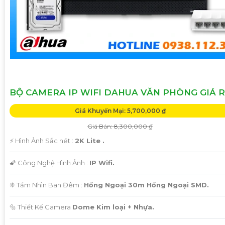
BỘ CAMERA IP WIFI DAHUA VĂN PHÒNG GIÁ R
Giá Khuyến Mại: 5,700,000 ₫
Giá Bán: 8,300,000 ₫
️⚡ Hình Ảnh Sắc nét :
2K Lite .
🌠 Công Nghệ Hình Ảnh :
IP Wifi.
❈ Tầm Nhìn Ban Đêm :
Hồng Ngoại 30m Hồng Ngoại SMD.
🔩 Thiết Kế Camera
Dome Kim loại + Nhựa.