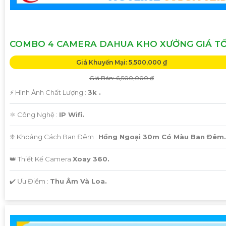
COMBO 4 CAMERA DAHUA KHO XƯỞNG GIÁ T
Giá Khuyến Mại: 5,500,000 ₫
Giá Bán: 6,500,000 ₫
️⚡ Hình Ành Chất Lượng :
3k .
⚛️ Công Nghệ :
IP Wifi.
❈ Khoảng Cách Ban Đêm :
Hồng Ngoại 30m Có Màu Ban Ðêm.
👑 Thiết Kế Camera
Xoay 360.
️✔️ Ưu Điểm :
Thu Âm Và Loa.