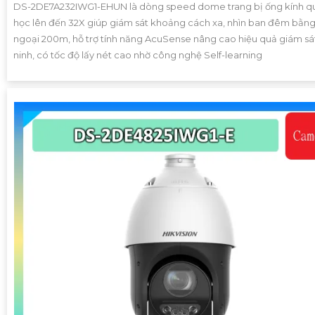
DS-2DE7A232IWG1-EHUN là dòng speed dome trang bị ống kính q
học lên đến 32X giúp giám sát khoảng cách xa, nhìn ban đêm bằn
ngoại 200m, hỗ trợ tính năng AcuSense nâng cao hiệu quả giám sá
ninh, có tốc độ lấy nét cao nhờ công nghệ Self-learning