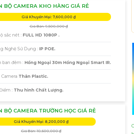
N BỘ CAMERA KHO HÀNG GIÁ RẺ
Giá Khuyến Mại: 7,600,000 ₫
Giá Bán: 9,500,000 ₫
Độ sắc nét :
FULL HD 1080P .
ông Nghệ Sử Dụng :
IP POE.
 ban đêm :
Hồng Ngoại 30m Hồng Ngoại Smart IR.
ại Camera
Thân Plastic.
 Điểm :
Thu hình Chất Lượng.
N BỘ CAMERA TRƯỜNG HỌC GIÁ RẺ
Giá Khuyến Mại: 8,200,000 ₫
C
Giá Bán: 10,600,000 ₫