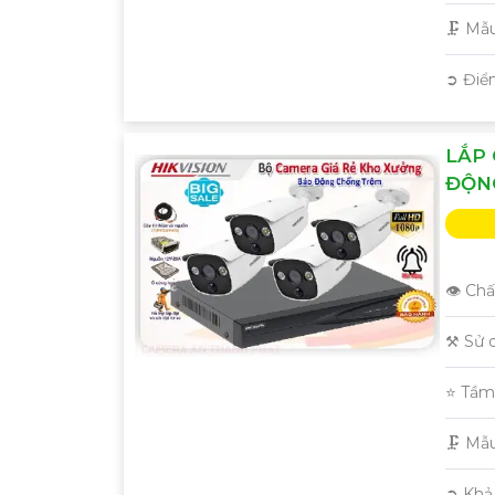
trình!
🗜️ M
️➲ Điể
LẮP
ĐỘN
👁 Chấ
⚒ Sử 
⭐ Tầm
🗜️ M
️➲ Khả