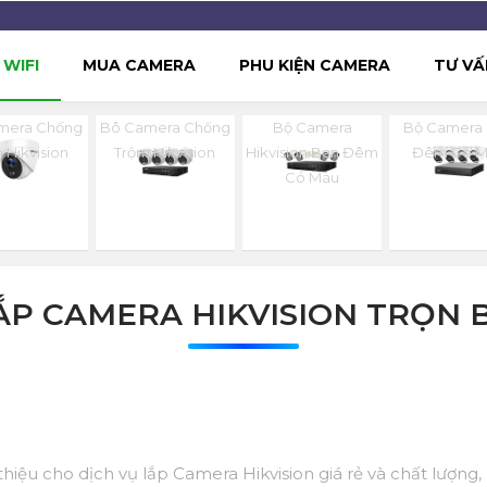
WIFI
MUA CAMERA
PHU KIỆN CAMERA
TƯ VẤ
mera Chống
Bô Camera Chống
Bộ Camera
Bộ Camera
 Hikvision
Trộm Hikvision
Hikvision Ban Đêm
Đêm Có 
Có Màu
ẮP CAMERA HIKVISION TRỌN 
hiệu cho dịch vụ lắp Camera Hikvision giá rẻ và chất lượng