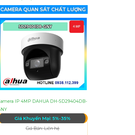
CAMERA QUAN SÁT CHẤT LƯỢNG
Camera IP 4MP DAHUA DH-SD29404DB-
GNY
Giá Khuyến Mại: 5%-35%
Giá Bán: Liên hệ