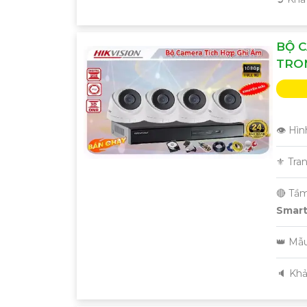
BỘ C
TRO
'
👁 Hìn
⚜️ Tra
🔴 Tầ
Smart 
👑 Mẫ
️🔈 Kh