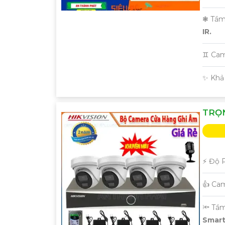
❃ Tầm
IR.
♊ Cam
️✨ Khả
TRỌ
️⚡ Độ 
👍 Ca
🔦 Tầ
Smart 