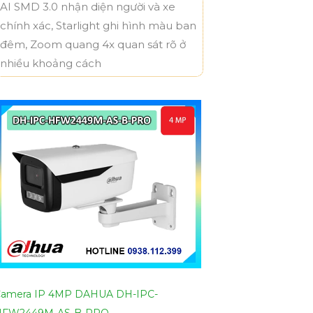
AI SMD 3.0 nhận diện người và xe
chính xác, Starlight ghi hình màu ban
đêm, Zoom quang 4x quan sát rõ ở
nhiều khoảng cách
amera IP 4MP DAHUA DH-IPC-
HFW2449M-AS-B-PRO