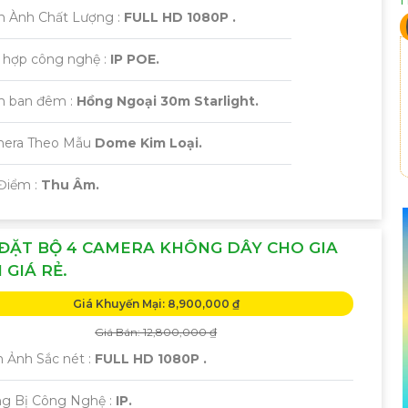
h Ành Chất Lượng :
FULL HD 1080P .
h hợp công nghệ :
IP POE.
m ban đêm :
Hồng Ngoại 30m Starlight.
era Theo Mẫu
Dome Kim Loại.
Điểm :
Thu Âm.
ĐẶT BỘ 4 CAMERA KHÔNG DÂY CHO GIA
 GIÁ RẺ.
Giá Khuyến Mại: 8,900,000 ₫
Giá Bán: 12,800,000 ₫
 Ảnh Sắc nét :
FULL HD 1080P .
ng Bị Công Nghệ :
IP.