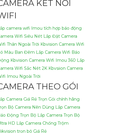
CAMERA KẾT NỐI
WIFI
ắp camera wifi Imou tích hợp báo động
amera Wifi Siêu Nét
Lắp Đặt Camera
ifi Thân Ngoài Trời Kbvision
Camera Wifi
ó Màu Ban Đêm
Lắp Camera Wifi Báo
ộng Kbvision
Camera Wifi Imou 360
Lắp
amera Wifi Sắc Nét 2K Kbvsiion
Camera
ifi Imou Ngoài Trời
CAMERA THEO GÓI
ắp Camera Giá Rẻ Trọn Gói chính hãng
rọn Bộ Camera Nên Dùng
Lắp Camera
áo Động Trọn Bộ
Lắp Camera Trọn Bộ
ltra HD
Lắp Camera Chống Trộm
ikvision trọn bộ Giá Rẻ