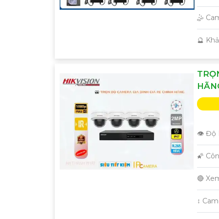
🤹 Cam
️🔮 Kh
TRỌN
HÃN
👁 Độ 
🌠 Cô
🔴 Xe
↕️ Ca