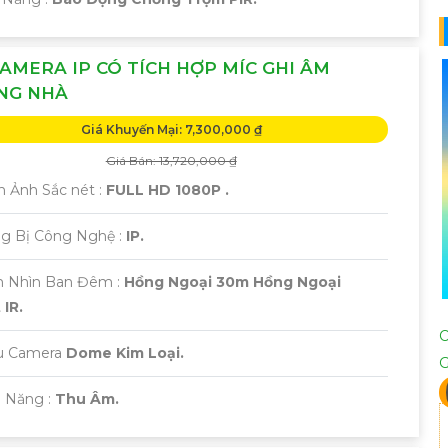
AMERA IP CÓ TÍCH HỢP MÍC GHI ÂM
NG NHÀ
Giá Khuyến Mại: 7,300,000 ₫
Giá Bán: 13,720,000 ₫
h Ảnh Sắc nét :
FULL HD 1080P .
ng Bị Công Nghệ :
IP.
m Nhìn Ban Đêm :
Hồng Ngoại 30m Hồng Ngoại
IR.
u Camera
Dome Kim Loại.
ả Năng :
Thu Âm.