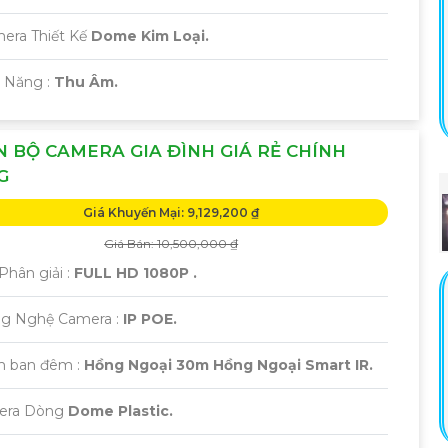
era Thiết Kế
Dome Kim Loại.
ả Năng :
Thu Âm.
 BỘ CAMERA GIA ĐÌNH GIÁ RẺ CHÍNH
G
Giá Khuyến Mại: 9,129,200 ₫
Giá Bán: 10,500,000 ₫
Phân giải :
FULL HD 1080P .
ng Nghệ Camera :
IP POE.
m ban đêm :
Hồng Ngoại 30m Hồng Ngoại Smart IR.
mera Dòng
Dome Plastic.