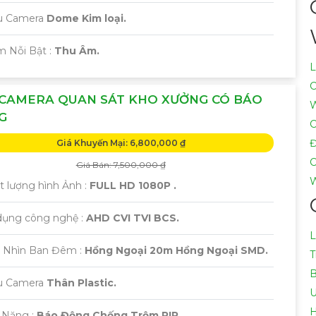
ẫu Camera
Dome Kim loại.
m Nỗi Bật :
Thu Âm.
L
C
 CAMERA QUAN SÁT KHO XƯỞNG CÓ BÁO
W
G
C
Đ
Giá Khuyến Mại: 6,800,000 ₫
C
Giá Bán: 7,500,000 ₫
W
t lượng hình Ảnh :
FULL HD 1080P .
dụng công nghệ :
AHD CVI TVI BCS.
L
 Nhìn Ban Đêm :
Hồng Ngoại 20m Hồng Ngoại SMD.
T
B
ẫu Camera
Thân Plastic.
U
H
 Năng :
Báo Động Chống Trộm PIR.