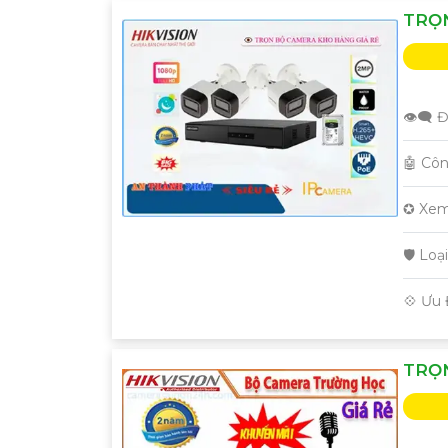
TRỌ
👁️‍🗨 
🤖️ C
✪ Xem
🛡 Lo
️💠 Ưu
TRỌ