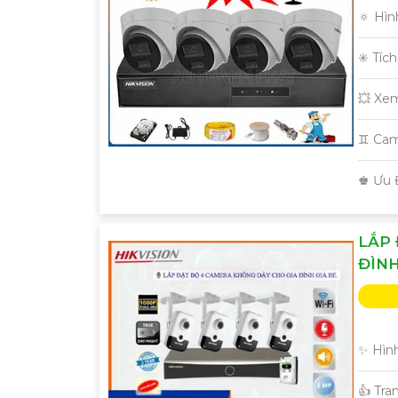
🔅 Hìn
✳️ Tíc
💥 Xe
♊ Cam
️♚ Ưu 
LẮP 
ĐÌNH
✨ Hình
👍 Tra