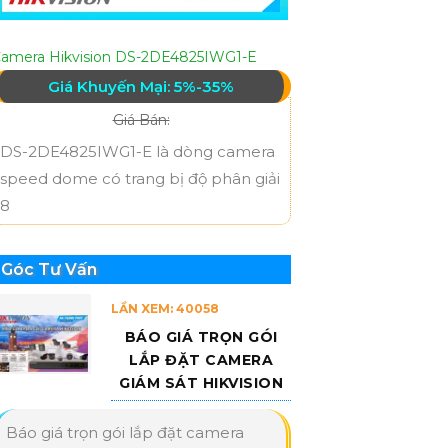
amera Hikvision DS-2DE4825IWG1-E
Giá Khuyến Mại: 5%-35%
Giá Bán:
DS-2DE4825IWG1-E là dòng camera
speed dome có trang bị độ phân giải
8
Góc Tư Vấn
LẦN XEM: 40058
BÁO GIÁ TRỌN GÓI
LẮP ĐẶT CAMERA
GIÁM SÁT HIKVISION
Báo giá trọn gói lắp đặt camera