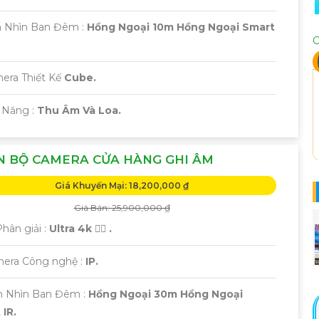
 Nhìn Ban Đêm :
Hồng Ngoại 10m Hồng Ngoại Smart
C
era Thiết Kế
Cube.
 Năng :
Thu Âm Và Loa.
N BỘ CAMERA CỬA HÀNG GHI ÂM
Giá Khuyến Mại: 18,200,000 ₫
Giá Bán: 25,900,000 ₫
Phân giải :
Ultra 4k 👍🏾 .
mera Công nghệ :
IP.
m Nhìn Ban Đêm :
Hồng Ngoại 30m Hồng Ngoại
IR.