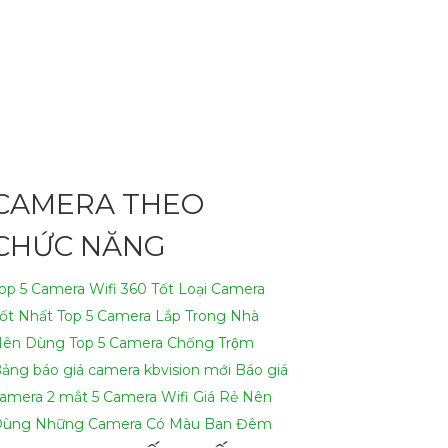
 tâm với dịch vụ lắp Camera Hikvision của
CAMERA THEO
ù hợp với túi tiền của mọi người. 🦉
2:
Chất
và tính năng thông minh vượt trội. ✪
3:
Dịch vụ
CHỨC NĂNG
t Camera diễn ra nhanh chóng và hiệu quả.
op 5 Camera Wifi 360 Tốt
Loại Camera
ốt Nhất
Top 5 Camera Lắp Trong Nhà
Nên Dùng
Top 5 Camera Chống Trộm
ựa chọn hoàn hảo của bạn!
ảng báo giá camera kbvision mới
Báo giá
amera 2 mắt
5 Camera Wifi Giá Rẻ Nên
Dùng
Những Camera Có Màu Ban Đêm
ngần ngại để lại câu hỏi Cung cấp cho công