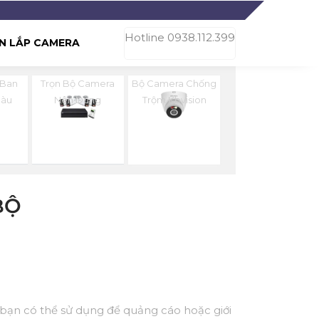
Hotline 0938.112.399
N LẮP CAMERA
 Ban
Trọn Bộ Camera
Bộ Camera Chống
Màu
Nên Dùng
Trộm Kbvision
BỘ
, bạn có thể sử dụng để quảng cáo hoặc giới