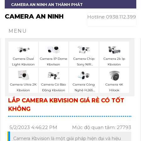
CAMERA AN NINH AN THÀNH PHÁT
CAMERA AN NINH
Hotline 0938.112.399
MENU
Camera Dual
Camera IP Dome
Camera Chip
Camera 2k Ip
Light Kbvision
Kbviison
Sony NIR
Kbvision
KBvision
Camera Ultra 2K
Camera Có Báo
Camera Công
Camera 4K
Kbvision
Động Kbvision
Nghệ H.265
Hilook
Hikvision
LẮP CAMERA KBVISION GIÁ RẺ CÓ TỐT
KHÔNG
5/2/2023 4:46:22 PM
Mức độ quan tâm: 27793
Camera Kbvision là một giải pháp hiện đại và hiệu