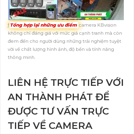
ƒ
Tổng hợp lại những ưu điểm
camera KBvision
không chỉ đáng giá với mức giá cạnh tranh mà còn
đem đến cho người dùng những trải nghiệm tuyệt
vời về chất lượng hình ảnh, độ bền và tính năng
thông minh.
LIÊN HỆ TRỰC TIẾP VỚI
AN THÀNH PHÁT ĐỂ
ĐƯỢC TƯ VẤN TRỰC
TIẾP VỀ CAMERA