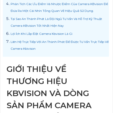
Phân Tích Các Ưu Điểm Và Nhược Điểm Của Camera KBvision Để
Đưa Ra Một Cái Nhìn Tổng Quan Về Hiệu Quả Sử Dụng.
Tại Sao An Thành Phát Là Đội Ngũ Tư Vấn Và Hỗ Trợ Kỹ Thuật
Camera KBvision Tốt Nhất Hiện Nay
Lợi Ích Khi Lắp Đặt Camera Kbvision Là Gì
Liên Hệ Trực Tiếp Với An Thành Phát Để Được Tư Vấn Trực Tiếp Về
Camera Kbivison
GIỚI THIỆU VỀ
THƯƠNG HIỆU
KBVISION VÀ DÒNG
SẢN PHẨM CAMERA