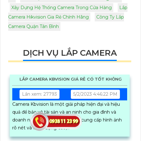
Xây Dựng Hệ Thống Camera Trong Cửa Hàng
Lắp
Camera Hikvision Gia Rẻ Chính Hãng
Công Ty Lắp
Camera Quận Tân Bình
DỊCH VỤ LẮP CAMERA
LẮP CAMERA KBVISION GIÁ RẺ CÓ TỐT KHÔNG
Lần xem: 27793
5/2/2023 4:46:22 PM
Camera Kbvision là một giải pháp hiện đại và hiệu
quả để bảo vệ tài sản và an ninh cho gia đình và
doanh nghiệp của bạn. Với việc cung cấp hình ảnh
rõ nét và chất lượng cao,...