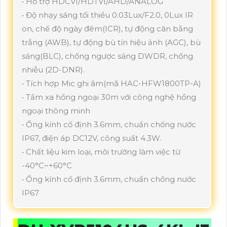
• Hỗ trợ HDCVI/HDTVI/AHD/ANALOG
• Độ nhạy sáng tối thiểu 0.03Lux/F2.0, 0Lux IR
on, chế độ ngày đêm(ICR), tự động cân bằng
trắng (AWB), tự động bù tín hiệu ảnh (AGC), bù
sáng(BLC), chống ngược sáng DWDR, chống
nhiễu (2D-DNR).
• Tích hợp Mic ghi âm(mã HAC-HFW1800TP-A)
• Tầm xa hồng ngoại 30m với công nghệ hồng
ngoại thông minh
• Ống kính cố định 3.6mm, chuẩn chống nước
IP67, điện áp DC12V, công suất 4.3W.
• Chất liệu kim loại, môi trường làm việc từ
-40°C~+60°C
• Ống kính cố định 3.6mm, chuẩn chống nước
IP67