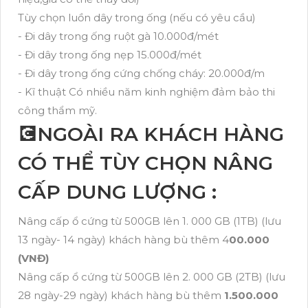
Tùy chọn luồn dây trong ống (nếu có yêu cầu)
- Đi dây trong ống ruột gà 10.000đ/mét
- Đi dây trong ống nẹp 15.000đ/mét
- Đi dây trong ống cứng chống cháy: 20.000đ/m
- Kĩ thuật Có nhiều năm kinh nghiệm đảm bảo thi
công thẩm mỹ.
💽NGOÀI RA KHÁCH HÀNG
CÓ THỂ TÙY CHỌN NÂNG
CẤP DUNG LƯỢNG :
Nâng cấp ổ cứng từ 500GB lên 1. 000 GB (1TB) (lưu
13 ngày- 14 ngày) khách hàng bù thêm 4
00.000
(VNĐ)
Nâng cấp ổ cứng từ 500GB lên 2. 000 GB (2TB) (lưu
28 ngày-29 ngày) khách hàng bù thêm
1.500.000