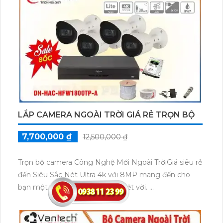
GIÁ RẺ
3,900,000 ₫
4,500,000 ₫
Trọn bộ 4 camera dahua ngoài trời giá rẻ được trình
bày với đầy đủ chi tiết.
Điểm đáng quan tâm trước hết trọn bộ bao gồm 4
camera dahua, được thiết kế để sử dụng ngoài trời
với khả năng chống nước, chống bụi và chịu được
các điều kiện thời tiết khắc nghiệt. Đặc biệt, trọn bộ
này được tích hợp công nghệ AHD, CVI, TVI, BCS
truyền dẫn hình ảnh và âm thanh trên cáp đồng trục.
Công nghệ được tích hợp cao cấp cho phép cài đặt
và sử dụng trọn bộ với nhiều loại thiết bị và hệ thống
khác nhau. Hình ảnh và âm thanh truyền qua cáp
đồng trục trên các camera dahua trong trọn bộ đều
có chất lượng không đổi, không bị mờ hay gãy, Hoàn
toàn tin cậy hiển thị rõ nét và chân thực. trọn bộ