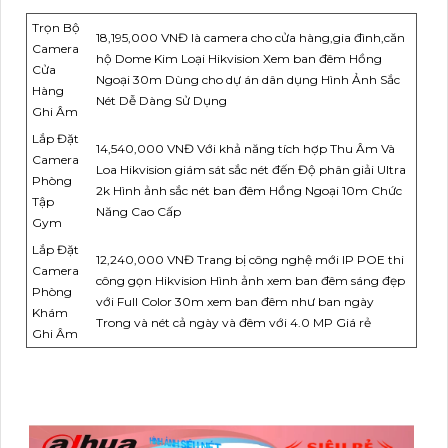
Trọn Bộ
18,195,000 VNĐ là camera cho cửa hàng,gia đình,căn
Camera
hộ Dome Kim Loại Hikvision Xem ban đêm Hồng
Cửa
Ngoại 30m Dùng cho dự án dân dụng Hình Ảnh Sắc
Hàng
Nét Dễ Dàng Sử Dụng
Ghi Âm
Lắp Đặt
14,540,000 VNĐ Với khả năng tích hợp Thu Âm Và
Camera
Loa Hikvision giám sát sắc nét đến Độ phân giải Ultra
Phòng
2k Hình ảnh sắc nét ban đêm Hồng Ngoại 10m Chức
Tập
Năng Cao Cấp
Gym
Lắp Đặt
12,240,000 VNĐ Trang bị công nghệ mới IP POE thi
Camera
công gọn Hikvision Hình ảnh xem ban đêm sáng đẹp
Phòng
với Full Color 30m xem ban đêm như ban ngày
Khám
Trong và nét cả ngày và đêm với 4.0 MP Giá rẻ
Ghi Âm