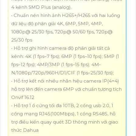
4 kênh SMD Plus (analog).
• Chuẩn nén hình ảnh H265+/H265 với hai luồng
dữ liệu độ phân giải 4K, 6MP, 5MP, 4MP,
1080p@ 25/30 fps, 720p@ 50/60 fps, 720p@
25/30 fps
• Hỗ trợ ghi hình camera độ phân giải tất cả
kênh: 4K (1 fps–7 fps); 6MP (1 fps–10 fps); 5MP (1
fps–12 fps); 4MP/3MP (1 fps–15 fps); 4M-
N/1080p/720p/960H/D1/CIF (1 fps–25/30 fps);
• Hỗ trợ kết nối nhiều nhãn hiệu camera IP(4+4)
hỗ trợ lên đến camera 6MP với chuẩn tương tích
Onvif 16.12
• Hỗ trợ 1 ổ cứng tối đa 10TB, 2 cổng usb 2.0, 1
cổng mạng RJ45(100Mbps), 1 cổng RS485, hỗ
trợ điều kiển quay quét 3D thông minh với giao
thức Dahua