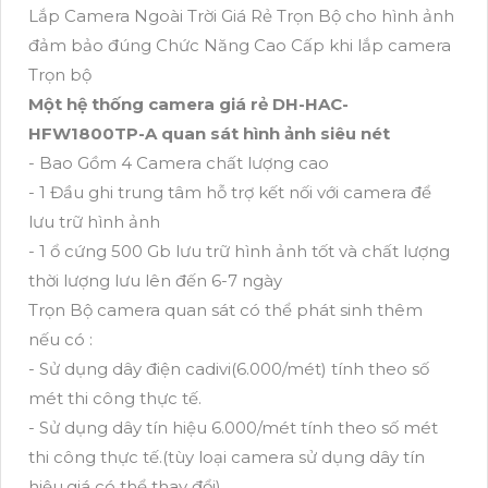
Lắp Camera Ngoài Trời Giá Rẻ Trọn Bộ cho hình ảnh
đảm bảo đúng Chức Năng Cao Cấp khi lắp camera
Trọn bộ
Một hệ thống camera giá rẻ DH-HAC-
HFW1800TP-A quan sát hình ảnh siêu nét
- Bao Gồm 4 Camera chất lượng cao
- 1 Đầu ghi trung tâm hỗ trợ kết nối với camera để
lưu trữ hình ảnh
- 1 ổ cứng 500 Gb lưu trữ hình ảnh tốt và chất lượng
thời lượng lưu lên đến 6-7 ngày
Trọn Bộ camera quan sát có thể phát sinh thêm
nếu có :
- Sử dụng dây điện cadivi(6.000/mét) tính theo số
mét thi công thực tế.
- Sử dụng dây tín hiệu 6.000/mét tính theo số mét
thi công thực tế.(tùy loại camera sử dụng dây tín
hiệu,giá có thể thay đổi)