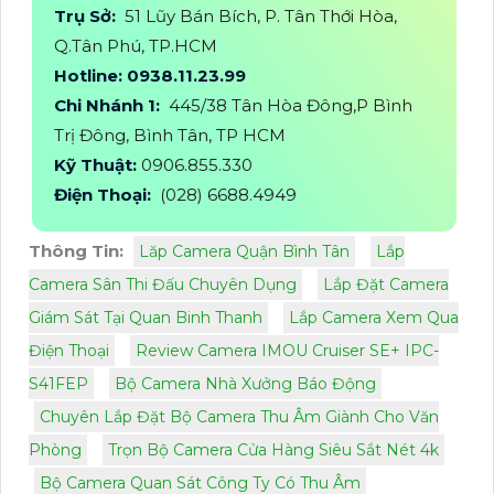
Trụ Sở:
51 Lũy Bán Bích, P. Tân Thới Hòa,
Q.Tân Phú, TP.HCM
Hotline: 0938.11.23.99
Chi Nhánh 1:
445/38 Tân Hòa Đông,P Bình
Trị Đông, Bình Tân, TP HCM
Kỹ Thuật:
0906.855.330
Điện Thoại:
(028) 6688.4949
Thông Tin:
Lăp Camera Quận Bình Tân
Lắp
Camera Sân Thi Đấu Chuyên Dụng
Lắp Đặt Camera
Giám Sát Tại Quan Binh Thanh
Lắp Camera Xem Qua
Điện Thoại
Review Camera IMOU Cruiser SE+ IPC-
S41FEP
Bộ Camera Nhà Xưởng Báo Động
Chuyên Lắp Đặt Bộ Camera Thu Âm Giành Cho Văn
Phòng
Trọn Bộ Camera Cửa Hàng Siêu Sắt Nét 4k
Bộ Camera Quan Sát Công Ty Có Thu Âm