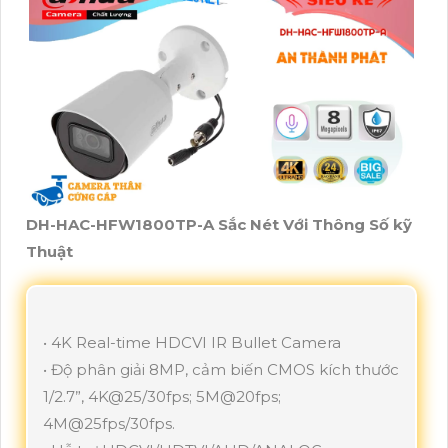
DH-HAC-HFW1800TP-A Sắc Nét Với Thông Số kỹ
Thuật
• 4K Real-time HDCVI IR Bullet Camera
• Độ phân giải 8MP, cảm biến CMOS kích thước
1/2.7”, 4K@25/30fps; 5M@20fps;
4M@25fps/30fps.