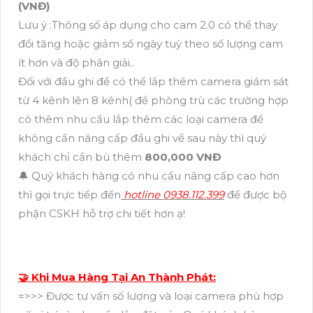
(VNĐ)
Lưu ý :Thông số áp dụng cho cam 2.0 có thể thay
đổi tăng hoặc giảm số ngày tuỳ theo số lượng cam
ít hơn và độ phân giải..
Đối với đầu ghi để có thể lắp thêm camera giám sát
từ 4 kênh lên 8 kênh( để phòng trù các trường hợp
có thêm nhu cầu lắp thêm các loại camera để
không cần nâng cấp đầu ghi về sau này thì quý
khách chỉ cần bù thêm
800,000 VNĐ
🔔 Quý khách hàng có nhu cầu nâng cấp cao hơn
thì gọi trực tiếp đến
hotline 0938.112.399
để được bộ
phận CSKH hỗ trợ chi tiết hơn ạ!
🤝 Khi Mua Hàng Tại An Thành Phát:
=>>> Được tư vấn số lượng và loại camera phù hợp