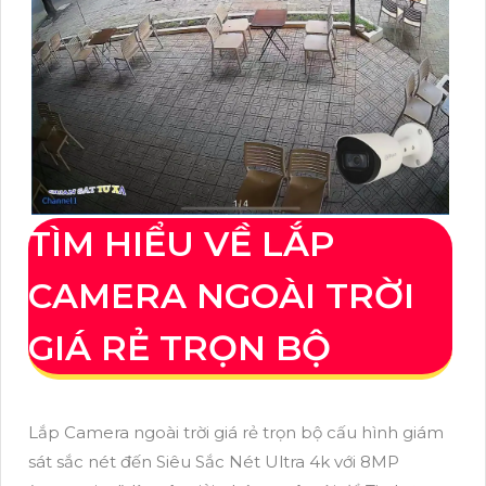
TÌM HIỂU VỀ LẮP
CAMERA NGOÀI TRỜI
GIÁ RẺ TRỌN BỘ
Lắp Camera ngoài trời giá rẻ trọn bộ cấu hình giám
sát sắc nét đến Siêu Sắc Nét Ultra 4k với 8MP