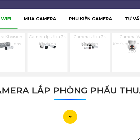
WIFI
MUA CAMERA
PHU KIỆN CAMERA
TƯ VẤ
a Kbvision
Camera Ip Ultra 3k
Camera Ultra 3k
Camera Wi
rized Lens
Kbvision
Kbvision
Kbvision Ngoà
360
AMERA LẮP PHÒNG PHẨU THU