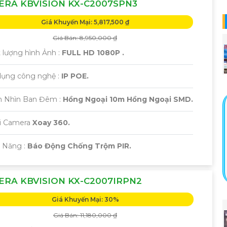
RA KBVISION KX-C2007SPN3
Giá Khuyến Mại: 5,817,500 ₫
Giá Bán: 8,950,000 ₫
t lượng hình Ảnh :
FULL HD 1080P .
dụng công nghệ :
IP POE.
m Nhìn Ban Đêm :
Hồng Ngoại 10m Hồng Ngoại SMD.
ại Camera
Xoay 360.
ả Năng :
Báo Động Chống Trộm PIR.
RA KBVISION KX-C2007IRPN2
Giá Khuyến Mại: 30%
Giá Bán: 11,180,000 ₫