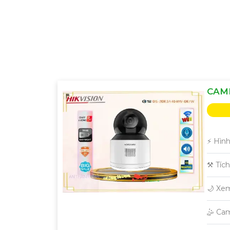
CAM
️⚡ Hìn
⚒ Tíc
🌙 Xe
🤹 Ca