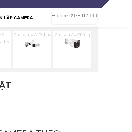
Hotline 0938.112.399
N LẮP CAMERA
fi
Camera Ip AI Dahua
Camera Có Chống
i Trời
Trộm
ẬT