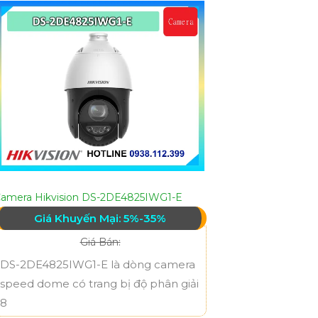
amera Hikvision DS-2DE4825IWG1-E
Giá Khuyến Mại: 5%-35%
Giá Bán:
DS-2DE4825IWG1-E là dòng camera
speed dome có trang bị độ phân giải
8