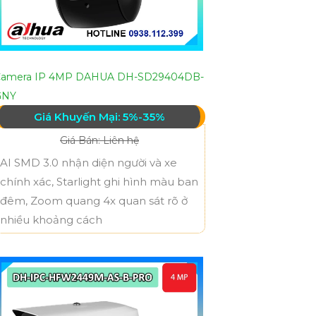
Camera IP 4MP DAHUA DH-SD29404DB-
GNY
Giá Khuyến Mại: 5%-35%
Giá Bán: Liên hệ
AI SMD 3.0 nhận diện người và xe
chính xác, Starlight ghi hình màu ban
đêm, Zoom quang 4x quan sát rõ ở
nhiều khoảng cách