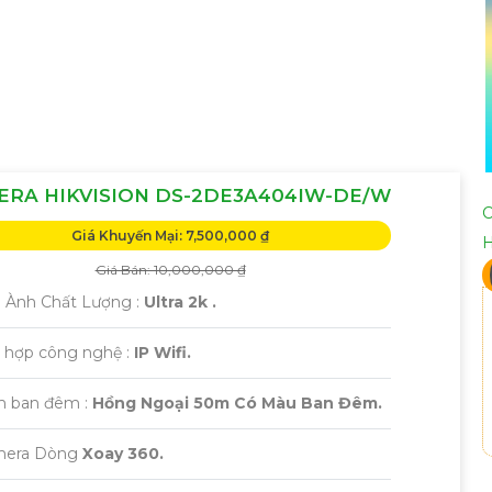
ERA HIKVISION DS-2DE3A404IW-DE/W
C
Giá Khuyến Mại: 7,500,000 ₫
Giá Bán: 10,000,000 ₫
h Ành Chất Lượng :
Ultra 2k .
h hợp công nghệ :
IP Wifi.
m ban đêm :
Hồng Ngoại 50m Có Màu Ban Đêm.
mera Dòng
Xoay 360.