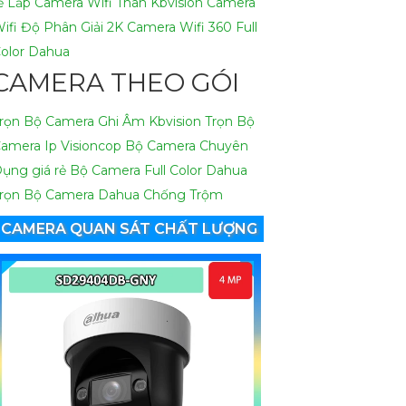
ẻ
Lắp Camera Wifi Thân Kbvision
Camera
ifi Độ Phân Giải 2K
Camera Wifi 360 Full
olor Dahua
CAMERA THEO GÓI
rọn Bộ Camera Ghi Âm Kbvision
Trọn Bộ
amera Ip Visioncop
Bộ Camera Chuyên
ụng giá rẻ
Bộ Camera Full Color Dahua
rọn Bộ Camera Dahua Chống Trộm
CAMERA QUAN SÁT CHẤT LƯỢNG