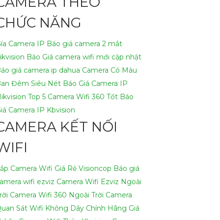
CAMERA THEO
CHỨC NĂNG
ía Camera IP
Báo giá camera 2 mắt
ikvision
Báo Giá camera wifi mới cập nhật
áo giá camera ip dahua
Camera Có Màu
an Đêm Siêu Nét
Báo Giá Camera IP
ikvision
Top 5 Camera Wifi 360 Tốt
Báo
iá Camera IP Kbvision
CAMERA KẾT NỐI
WIFI
ắp Camera Wifi Giá Rẻ Visioncop
Báo giá
amera wifi ezviz
Camera Wifi Ezviz Ngoài
rời
Camera Wifi 360 Ngoài Trời
Camera
uan Sát Wifi Không Dây Chính Hãng Giá