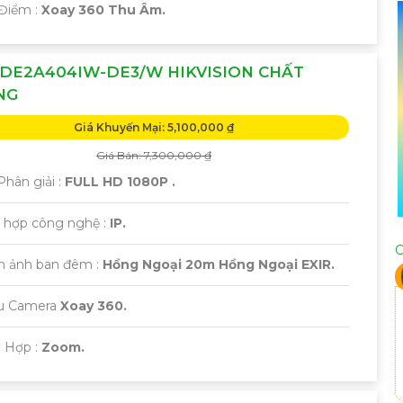
 Điểm :
Xoay 360 Thu Âm.
DE2A404IW-DE3/W HIKVISION CHẤT
NG
Giá Khuyến Mại: 5,100,000 ₫
Giá Bán: 7,300,000 ₫
hân giải :
FULL HD 1080P .
h hợp công nghệ :
IP.
C
nh ảnh ban đêm :
Hồng Ngoại 20m Hồng Ngoại EXIR.
ẫu Camera
Xoay 360.
ch Hợp :
Zoom.