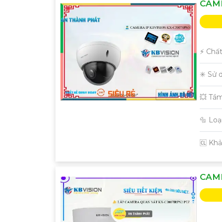
CAME
️⚡ Chấ
✳️ Sử 
💥 Tầ
🔩 Lo
️🆑 Kh
CAME