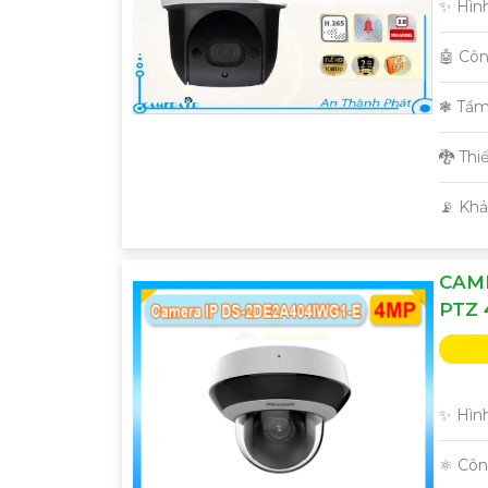
✨ Hình
🤖️ Cô
❃ Tầm
🐉️ Th
️📡 Kh
CAME
PTZ
✨ Hìn
⚛️ Cô