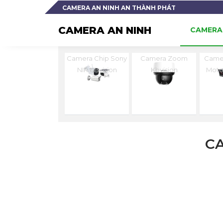
CAMERA AN NINH AN THÀNH PHÁT
CAMERA AN NINH
CAMERA 
Camera Chip Sony
Camera Zoom
Camer
NIR KBvision
Kbvision
Moto
C