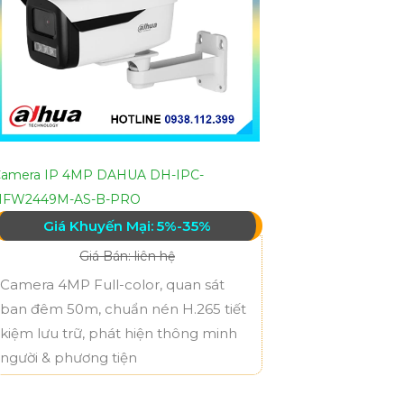
amera IP 4MP DAHUA DH-IPC-
HFW2449M-AS-B-PRO
Giá Khuyến Mại: 5%-35%
Giá Bán: liên hệ
Camera 4MP Full-color, quan sát
ban đêm 50m, chuẩn nén H.265 tiết
kiệm lưu trữ, phát hiện thông minh
người & phương tiện