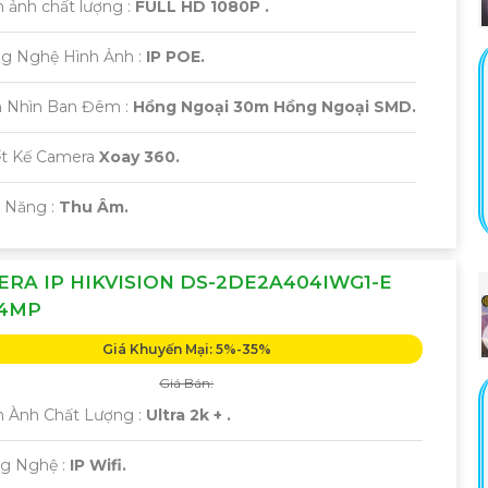
 ảnh chất lượng :
FULL HD 1080P .
ng Nghệ Hình Ảnh :
IP POE.
 Nhìn Ban Đêm :
Hồng Ngoại 30m Hồng Ngoại SMD.
iết Kế Camera
Xoay 360.
ả Năng :
Thu Âm.
RA IP HIKVISION DS-2DE2A404IWG1-E
 4MP
Giá Khuyến Mại: 5%-35%
Giá Bán:
h Ành Chất Lượng :
Ultra 2k + .
ng Nghệ :
IP Wifi.