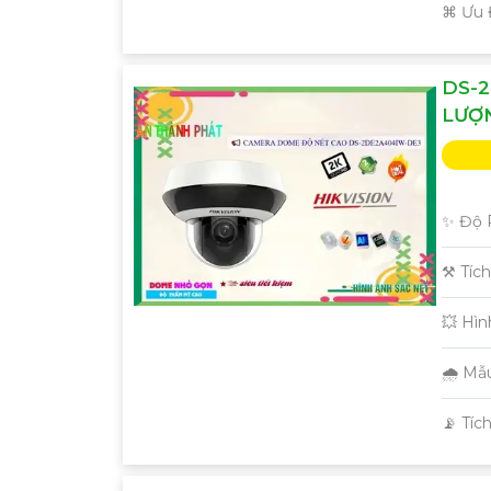
️⌘ Ưu
DS-2
LƯỢ
✨ Độ P
⚒ Tíc
💥 Hì
🌧️ M
️📡 Tí