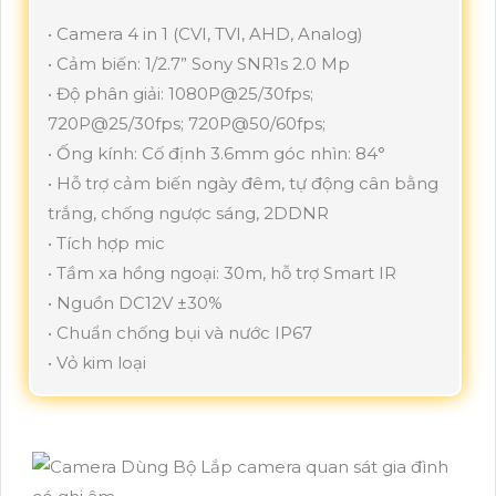
• Camera 4 in 1 (CVI, TVI, AHD, Analog)
• Cảm biến: 1/2.7” Sony SNR1s 2.0 Mp
• Độ phân giải: 1080P@25/30fps;
720P@25/30fps; 720P@50/60fps;
• Ống kính: Cố định 3.6mm góc nhìn: 84°
• Hỗ trợ cảm biến ngày đêm, tự động cân bằng
trắng, chống ngược sáng, 2DDNR
• Tích hợp mic
• Tầm xa hồng ngoại: 30m, hỗ trợ Smart IR
• Nguồn DC12V ±30%
• Chuẩn chống bụi và nước IP67
• Vỏ kim loại