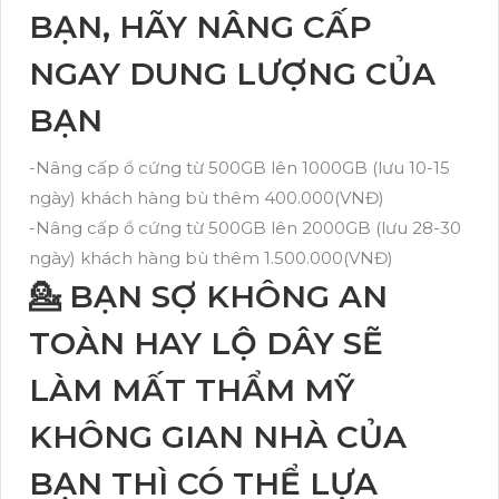
BẠN, HÃY NÂNG CẤP
NGAY DUNG LƯỢNG CỦA
BẠN
-Nâng cấp ổ cứng từ 500GB lên 1000GB (lưu 10-15
ngày) khách hàng bù thêm 400.000(VNĐ)
-Nâng cấp ổ cứng từ 500GB lên 2000GB (lưu 28-30
ngày) khách hàng bù thêm 1.500.000(VNĐ)
💁 BẠN SỢ KHÔNG AN
TOÀN HAY LỘ DÂY SẼ
LÀM MẤT THẨM MỸ
KHÔNG GIAN NHÀ CỦA
BẠN THÌ CÓ THỂ LỰA