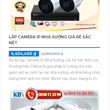
LẮP CAMERA IP NHÀ XƯỞNG GIÁ RẺ SẮC
NÉT
4,454,400 ₫
6,080,000 ₫
Bộ kit lắp Camera IP Nhà Xưởng Giá Rẻ Sắc Nét của
thương hiệu Dahua là giải pháp lý tưởng cho việc
giám sát an ninh tại các nhà xưởng với khả năng chất
lượng hình ảnh tốt nhất. Bộ kit này được trang bị thu
hình chất lượng, đặc biệt tiết kiệm điện với nguồn
12V.