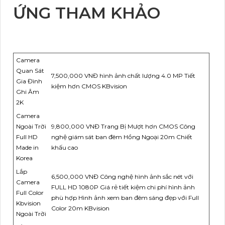
ỨNG THAM KHẢO
Camera
Quan Sát
7,500,000 VNĐ hình ảnh chất lượng 4.0 MP Tiết
Gia Đình
kiệm hơn CMOS KBvision
Ghi Âm
2K
Camera
Ngoài Trời
9,800,000 VNĐ Trang Bị Mượt hơn CMOS Công
Full HD
nghệ giám sát ban đêm Hồng Ngoại 20m Chiết
Made in
khấu cao
Korea
Lắp
6,500,000 VNĐ Công nghệ hình ảnh sắc nét với
Camera
FULL HD 1080P Giá rẻ tiết kiệm chi phí hình ảnh
Full Color
phù hợp Hình ảnh xem ban đêm sáng đẹp với Full
Kbvision
Color 20m KBvision
Ngoài Trời