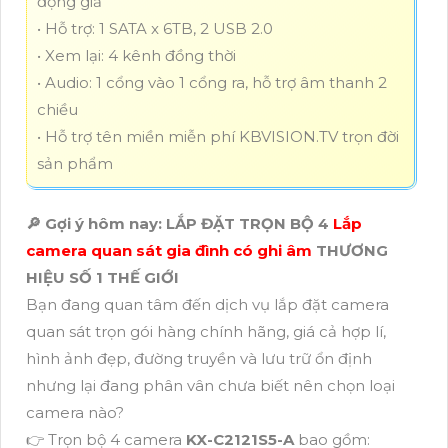
động giả
• Hỗ trợ: 1 SATA x 6TB, 2 USB 2.0
• Xem lại: 4 kênh đồng thời
• Audio: 1 cổng vào 1 cổng ra, hỗ trợ âm thanh 2
chiều
• Hỗ trợ tên miền miễn phí KBVISION.TV trọn đời
sản phẩm
🔎 Gợi ý hôm nay: LẮP ĐẶT TRỌN BỘ 4
Lắp
camera quan sát gia đình có ghi âm
THƯƠNG
HIỆU SỐ 1 THẾ GIỚI
Bạn đang quan tâm đến dịch vụ lắp đặt camera
quan sát trọn gói hàng chính hãng, giá cả hợp lí,
hình ảnh đẹp, đường truyền và lưu trữ ổn định
nhưng lại đang phân vân chưa biết nên chọn loại
camera nào?
👉 Trọn bộ 4 camera
KX-C2121S5-A
bao gồm: