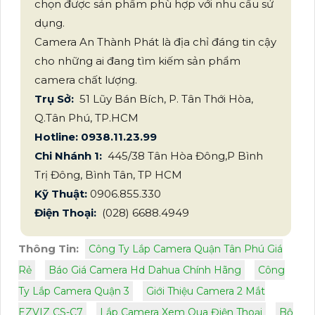
chọn được sản phẩm phù hợp với nhu cầu sử
dụng.
Camera An Thành Phát là địa chỉ đáng tin cậy
cho những ai đang tìm kiếm sản phẩm
camera chất lượng.
Trụ Sở:
51 Lũy Bán Bích, P. Tân Thới Hòa,
Q.Tân Phú, TP.HCM
Hotline: 0938.11.23.99
Chi Nhánh 1:
445/38 Tân Hòa Đông,P Bình
Trị Đông, Bình Tân, TP HCM
Kỹ Thuật:
0906.855.330
Điện Thoại:
(028) 6688.4949
Thông Tin:
Công Ty Lắp Camera Quận Tân Phú Giá
Rẻ
Báo Giá Camera Hd Dahua Chính Hãng
Công
Ty Lắp Camera Quận 3
Giới Thiệu Camera 2 Mắt
EZVIZ CS-C7
Lắp Camera Xem Qua Điện Thoại
Bộ