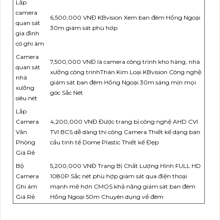
Lắp
camera
6,500,000 VNĐ KBvision Xem ban đêm Hồng Ngoại
quan sát
30m giám sát phù hơp
gia đình
có ghi âm
Camera
7,500,000 VNĐ là camera công trình kho hàng, nhà
quan sát
xưởng công trìnhThân Kim Loại KBvision Công nghệ
nhà
giám sát ban đêm Hồng Ngoại 30m sáng mịn mọi
xưởng
góc Sắc Nét
siêu nét
Lắp
Camera
4,200,000 VNĐ Được trang bị công nghệ AHD CVI
Văn
TVI BCS dễ dàng thi công Camera Thiết kế dạng bán
Phòng
cầu tinh tế Dome Plastic Thiết kế Đẹp
Giá Rẻ
Bộ
5,200,000 VNĐ Trang Bị Chất Lượng Hình FULL HD
Camera
1080P Sắc nét phù hợp giám sát qua điện thoại
Ghi âm
mạnh mẽ hơn CMOS khả năng giám sát ban đêm
Giá Rẻ
Hồng Ngoại 50m Chuyên dụng về đêm