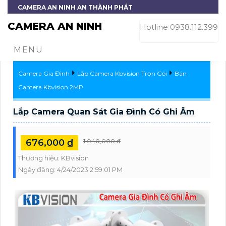
CAMERA AN NINH AN THÀNH PHÁT
CAMERA AN NINH
Hotline 0938.112.399
MENU
Camera Gia Đình
Lắp Camera Kbvision Trọn Gói
Bán
Camera Kbvision 2MP
Lắp Camera Quan Sát Gia Đình Có Ghi Âm
676,000 ₫
1,040,000 ₫
Thương hiệu:
KBvision
Ngày đăng:
4/24/2023 2:59:01 PM