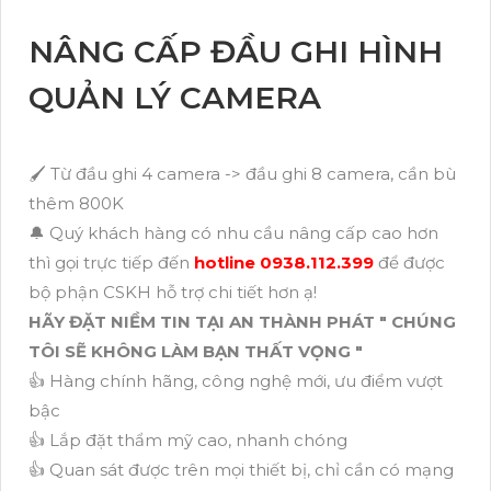
NÂNG CẤP ĐẦU GHI HÌNH
QUẢN LÝ CAMERA
🖌 Từ đầu ghi 4 camera -> đầu ghi 8 camera, cần bù
thêm 800K
🔔 Quý khách hàng có nhu cầu nâng cấp cao hơn
thì gọi trực tiếp đến
hotline 0938.112.399
để được
bộ phận CSKH hỗ trợ chi tiết hơn ạ!
HÃY ĐẶT NIỀM TIN TẠI AN THÀNH PHÁT " CHÚNG
TÔI SẼ KHÔNG LÀM BẠN THẤT VỌNG "
👍 Hàng chính hãng, công nghệ mới, ưu điểm vượt
bậc
👍 Lắp đặt thẩm mỹ cao, nhanh chóng
👍 Quan sát được trên mọi thiết bị, chỉ cần có mạng