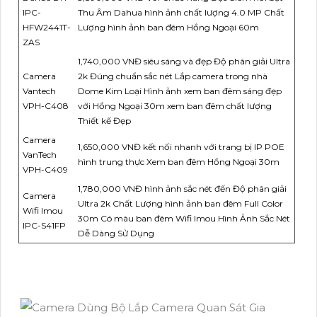
IPC-
Thu Âm Dahua hình ảnh chất lượng 4.0 MP Chất
HFW2441T-
Lượng hình ảnh ban đêm Hồng Ngoại 60m
ZAS
1,740,000 VNĐ siêu sáng và đẹp Độ phân giải Ultra
Camera
2k Đúng chuẩn sắc nét Lắp camera trong nhà
Vantech
Dome Kim Loại Hình ảnh xem ban đêm sáng đẹp
VPH-C408
với Hồng Ngoại 30m xem ban đêm chất lượng
Thiết kế Đẹp
Camera
1,650,000 VNĐ kết nối nhanh với trang bị IP POE
VanTech
hình trung thực Xem ban đêm Hồng Ngoại 30m
VPH-C409
1,780,000 VNĐ hình ảnh sắc nét đến Độ phân giải
Camera
Ultra 2k Chất Lượng hình ảnh ban đêm Full Color
Wifi Imou
30m Có màu ban đêm Wifi Imou Hình Ảnh Sắc Nét
IPC-S41FP
Dễ Dàng Sử Dụng