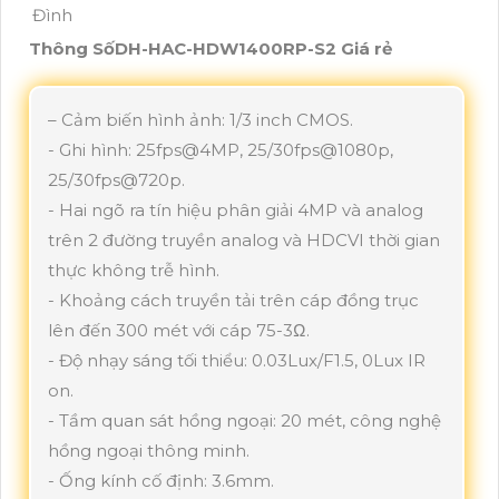
Thông SốDH-HAC-HDW1400RP-S2 Giá rẻ
– Cảm biến hình ảnh: 1/3 inch CMOS.
- Ghi hình: 25fps@4MP, 25/30fps@1080p,
25/30fps@720p.
- Hai ngõ ra tín hiệu phân giải 4MP và analog
trên 2 đường truyền analog và HDCVI thời gian
thực không trễ hình.
- Khoảng cách truyền tải trên cáp đồng trục
lên đến 300 mét với cáp 75-3Ω.
- Độ nhạy sáng tối thiểu: 0.03Lux/F1.5, 0Lux IR
on.
- Tầm quan sát hồng ngoại: 20 mét, công nghệ
hồng ngoại thông minh.
- Ống kính cố định: 3.6mm.