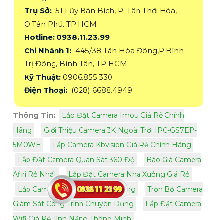
Trụ Sở:
51 Lũy Bán Bích, P. Tân Thới Hòa,
Q.Tân Phú, TP.HCM
Hotline: 0938.11.23.99
Chi Nhánh 1:
445/38 Tân Hòa Đông,P Bình
Trị Đông, Bình Tân, TP HCM
Kỹ Thuật:
0906.855.330
Điện Thoại:
(028) 6688.4949
Thông Tin:
Lắp Đặt Camera Imou Giá Rẻ Chính
Hãng
Giới Thiệu Camera 3K Ngoài Trời IPC-GS7EP-
5M0WE
Lắp Camera Kbvision Giá Rẻ Chính Hãng
Lắp Đặt Camera Quan Sát 360 Độ
Báo Giá Camera
Afiri Rẻ Nhất
Lắp Đặt Camera Nhà Xưởng Giá Rẻ
Lắp Camera Giá Rẻ Cho Kho Hàng
Trọn Bộ Camera
Giám Sát Công Trình Chuyên Dụng
Lắp Đặt Camera
Wifi Giá Rẻ Tính Năng Thông Minh