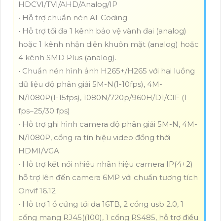
HDCVI/TVI/AHD/Analog/IP
• Hỗ trợ chuẩn nén AI-Coding
• Hỗ trợ tối đa 1 kênh bảo vệ vành đai (analog)
hoặc 1 kênh nhận diện khuôn mặt (analog) hoặc
4 kênh SMD Plus (analog).
• Chuẩn nén hình ảnh H265+/H265 với hai luồng
dữ liệu độ phân giải 5M-N(1-10fps), 4M-
N/1080P(1-15fps), 1080N/720p/960H/D1/CIF (1
fps–25/30 fps)
• Hỗ trợ ghi hình camera độ phân giải 5M-N, 4M-
N/1080P, cổng ra tín hiệu video đồng thời
HDMI/VGA
• Hỗ trợ kết nối nhiều nhãn hiệu camera IP(4+2)
hỗ trợ lên đến camera 6MP với chuẩn tương tích
Onvif 16.12
• Hỗ trợ 1 ổ cứng tối đa 16TB, 2 cổng usb 2.0, 1
cổng mạng RJ45((100), 1 cổng RS485, hỗ trợ điều