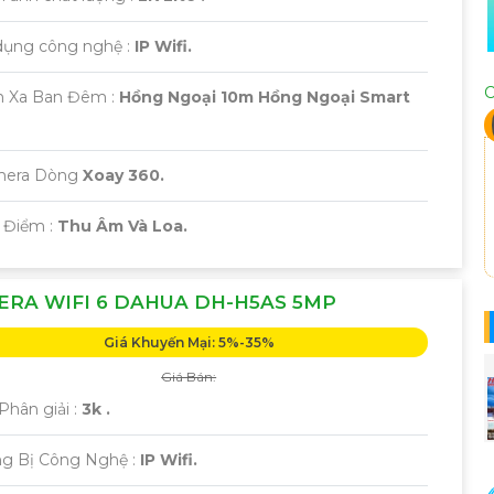
 dụng công nghệ :
IP Wifi.
C
m Xa Ban Đêm :
Hồng Ngoại 10m Hồng Ngoại Smart
mera Dòng
Xoay 360.
t Điểm :
Thu Âm Và Loa.
RA WIFI 6 DAHUA DH-H5AS 5MP
Giá Khuyến Mại: 5%-35%
Giá Bán:
Phân giải :
3k .
ng Bị Công Nghệ :
IP Wifi.