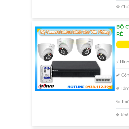
️💎 Ch
BỘ C
RẺ
️⚡ Hìn
🌠 Cô
❈ Tầm
🔩 Thi
️✤ Khả