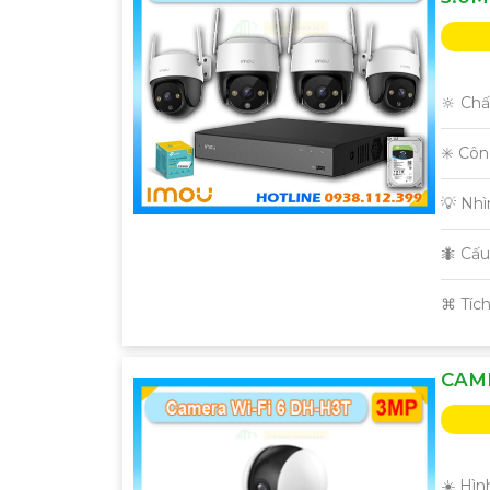
🔆 Chấ
✳️ Cô
💡 Nh
🐜 Cấ
️⌘ Tíc
CAME
☀️ Hìn