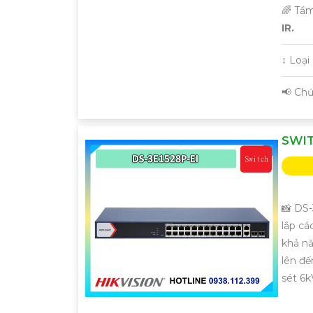
🌈 Tầ
IR.
↕️ Loạ
️📢 Ch
SWIT
📸 DS-
lắp cá
khả nă
lên đế
sét 6k