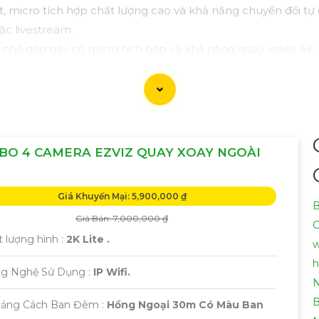
t, micro tích hợp chất lượng cao và khả năng chuyển đổi tự
ặc livestream.
nhỏ gọn này có micro tích hợp và khả năng quay video 4K. 
hoại di động.
muốn cải thiện chất lượng quay video trực tuyến, Logitec
 StreamCam cũng tương thích với nhiều ứng dụng live strea
 camera mà là một micro thu phổ biến trong cộng đồng Yo
 dễ dàng kết nối với nhiều thiết bị khác nhau.
BO 4 CAMERA EZVIZ QUAY XOAY NGOÀI
được camera có micro thu âm phù hợp cho nhu cầu của mìn
ại câu hỏi Cung cấp cho công trình!
Giá Khuyến Mại: 5,900,000 ₫
B
Giá Bán: 7,000,000 ₫
C
 lượng hình :
2K Lite .
w
h
ng Nghệ Sử Dụng :
IP Wifi.
N
B
oảng Cách Ban Đêm :
Hồng Ngoại 30m Có Màu Ban