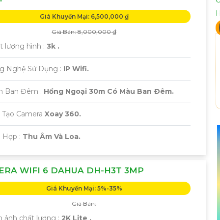
Giá Khuyến Mại: 6,500,000 ₫
Giá Bán: 8,000,000 ₫
t lượng hình :
3k .
ng Nghệ Sử Dụng :
IP Wifi.
ìn Ban Đêm :
Hồng Ngoại 30m Có Màu Ban Ðêm.
u Tạo Camera
Xoay 360.
h Hợp :
Thu Âm Và Loa.
RA WIFI 6 DAHUA DH-H3T 3MP
Giá Khuyến Mại: 5%-35%
Giá Bán:
h ảnh chất lượng :
2K Lite .