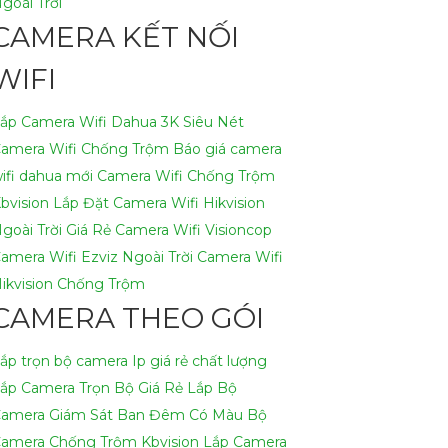
goài Trời
CAMERA KẾT NỐI
WIFI
ắp Camera Wifi Dahua 3K Siêu Nét
amera Wifi Chống Trộm
Báo giá camera
ifi dahua mới
Camera Wifi Chống Trộm
bvision
Lắp Đặt Camera Wifi Hikvision
goài Trời Giá Rẻ
Camera Wifi Visioncop
amera Wifi Ezviz Ngoài Trời
Camera Wifi
ikvision Chống Trộm
CAMERA THEO GÓI
ắp trọn bộ camera Ip giá rẻ chất lượng
ắp Camera Trọn Bộ Giá Rẻ
Lắp Bộ
amera Giám Sát Ban Đêm Có Màu
Bộ
amera Chống Trộm Kbvision
Lắp Camera