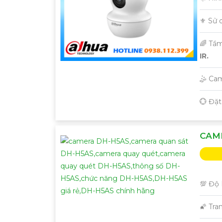
⚜️ Sử
🌈 Tầ
IR.
🤹 Ca
️💮 Đặ
CAME
💯 Độ 
🌠 Tra