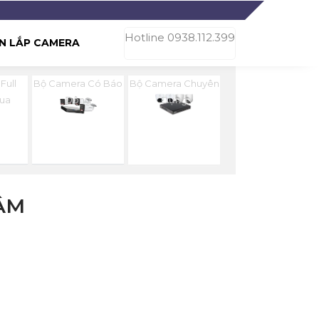
Hotline 0938.112.399
N LẮP CAMERA
Full
Bộ Camera Có Báo
Bộ Camera Chuyên
hua
Đông
Dụng
ÂM