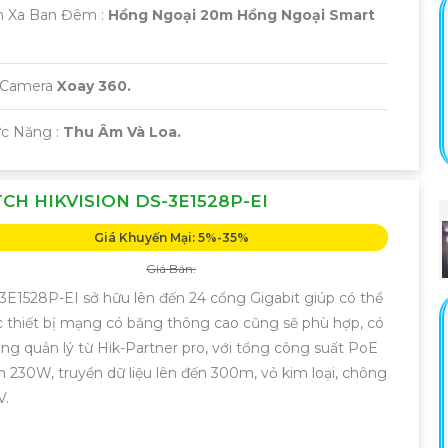
m Xa Ban Đêm :
Hồng Ngoại 20m Hồng Ngoại Smart
i Camera
Xoay 360.
ức Năng :
Thu Âm Và Loa.
CH HIKVISION DS-3E1528P-EI
Giá Khuyến Mại: 5%-35%
Giá Bán:
3E1528P-EI sở hữu lên đến 24 cổng Gigabit giúp có thể
c thiết bị mạng có băng thông cao cũng sẽ phù hợp, có
ng quản lý từ Hik-Partner pro, với tổng công suất PoE
n 230W, truyền dữ liệu lên đến 300m, vỏ kim loại, chông
V.