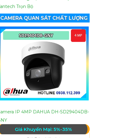
antech Trọn Bộ
CAMERA QUAN SÁT CHẤT LƯỢNG
Camera IP 4MP DAHUA DH-SD29404DB-
GNY
Giá Khuyến Mại: 5%-35%