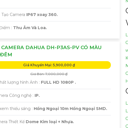
N
ấu Tạo Camera
IP67 xoay 360.
 Điểm :
Thu Âm Và Loa.
L
C
4 CAMERA DAHUA DH-P3AS-PV CÓ MÀU
w
 ĐÊM
K
Giá Khuyến Mại: 5,900,000 ₫
N
C
Giá Bán: 7,000,000 ₫
H
 Chất lượng hình Ảnh :
FULL HD 1080P .
mera Công nghệ :
IP.
L
 xem thiếu sáng :
Hồng Ngoại 10m Hồng Ngoại SMD.
L
C
era Thiết Kế
Dome Kim loại + Nhựa.
C