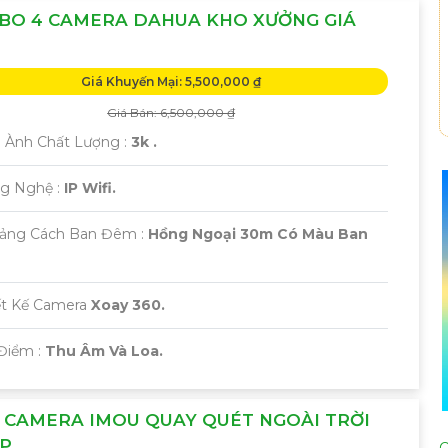
BO 4 CAMERA DAHUA KHO XƯỞNG GIÁ
Giá Khuyến Mại: 5,500,000 ₫
Giá Bán: 6,500,000 ₫
h Ành Chất Lượng :
3k .
ng Nghệ :
IP Wifi.
ảng Cách Ban Đêm :
Hồng Ngoại 30m Có Màu Ban
ết Kế Camera
Xoay 360.
 Điểm :
Thu Âm Và Loa.
 CAMERA IMOU QUAY QUÉT NGOÀI TRỜI
MP
C