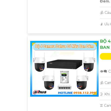
Ðêm.
🕉️ C
️📡 Ưu
'
BỘ 
BAN
👁️‍🗨
🕉️ Ca
🌛 Khi
♊ Cam