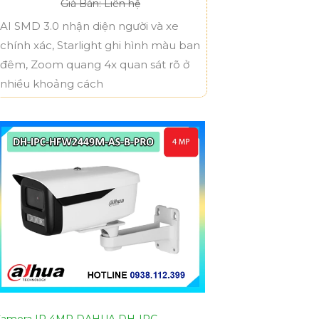
Giá Bán: Liên hệ
AI SMD 3.0 nhận diện người và xe
chính xác, Starlight ghi hình màu ban
đêm, Zoom quang 4x quan sát rõ ở
nhiều khoảng cách
amera IP 4MP DAHUA DH-IPC-