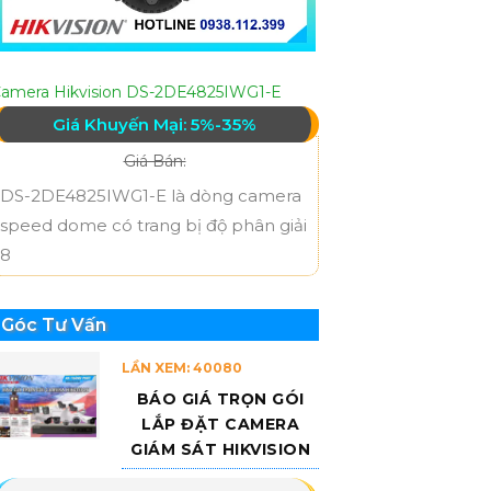
amera Hikvision DS-2DE4825IWG1-E
Giá Khuyến Mại: 5%-35%
Giá Bán:
DS-2DE4825IWG1-E là dòng camera
speed dome có trang bị độ phân giải
8
Góc Tư Vấn
LẦN XEM: 40080
BÁO GIÁ TRỌN GÓI
LẮP ĐẶT CAMERA
GIÁM SÁT HIKVISION