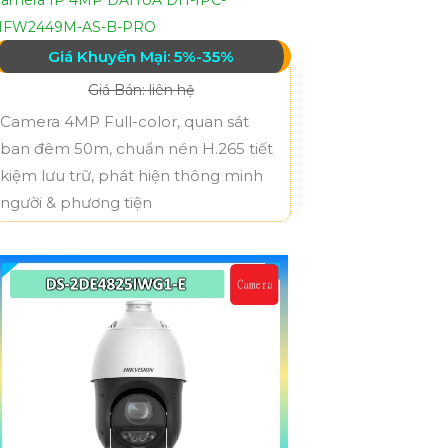
HFW2449M-AS-B-PRO
Giá Khuyến Mại: 5%-35%
Giá Bán: liên hệ
Camera 4MP Full-color, quan sát
ban đêm 50m, chuẩn nén H.265 tiết
kiệm lưu trữ, phát hiện thông minh
người & phương tiện