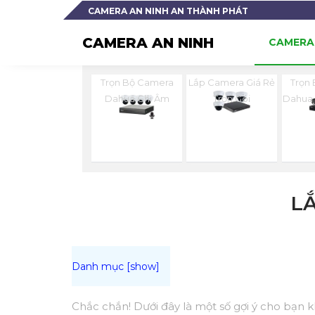
CAMERA AN NINH AN THÀNH PHÁT
CAMERA AN NINH
CAMERA 
Trọn Bộ Camera
Lắp Camera Giá Rẻ
Trọn
Dahua Ghi Âm
Trọn Gói
Dahua
L
Chắc chắn! Dưới đây là một số gợi ý cho bạn