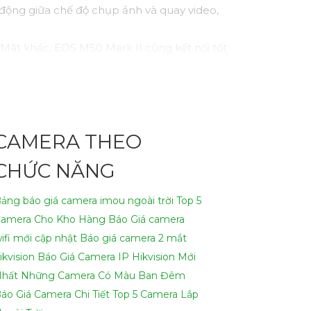
 động giữa chế độ chụp ảnh và quay video,
Mặt khác, EOS M50 Mark II cũng kết nối tốt
h StreamCam không chỉ có micro kép tích
ming phổ biến.
uTube và livestreamer. Rode VideoMicro có
CAMERA THEO
h. Nếu bạn cần thêm thông tin hoặc gặp khó
CHỨC NĂNG
ảng báo giá camera imou ngoài trời
Top 5
amera Cho Kho Hàng
Báo Giá camera
ifi mới cập nhật
Báo giá camera 2 mắt
ikvision
Báo Giá Camera IP Hikvision Mới
hất
Những Camera Có Màu Ban Đêm
áo Giá Camera Chi Tiết
Top 5 Camera Lắp