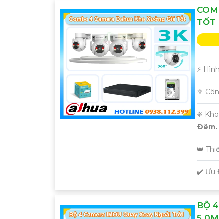
COM
TỐT
️⚡ Hìn
⚛️ Cô
❈ Kho
Ðêm.
👑 Thi
️✔️ Ưu
BỘ 4
5.0