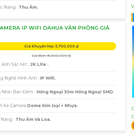
V
ức Năng :
Thu Âm.
AMERA IP WIFI DAHUA VĂN PHÒNG GIÁ
Giá Khuyến Mại: 5,700,000 ₫
Giá Bán: 8,300,000 ₫
h Ảnh Sắc nét :
2K Lite .
ng Nghệ Hình Ảnh :
IP Wifi.
 Nhìn Ban Đêm :
Hồng Ngoại 30m Hồng Ngoại SMD.
ết Kế Camera
Dome Kim loại + Nhựa.
 Năng :
Thu Âm Và Loa.