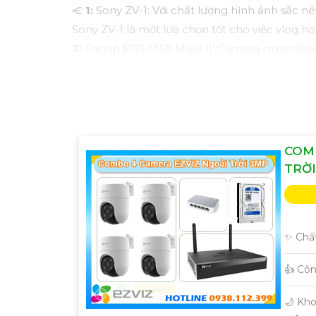
⥺
1:
Sony ZV-1: Với chất lượng hình ảnh sắc né
Sony ZV-1 là một lựa chọn tốt cho việc vlog ho
2:
Canon EOS M50 Mark II: Camera mirrorless 
với các thiết bị khác như máy tính hoặc điện t
🎥
3:
Logitech StreamCam: Dành cho những ai 
hợp mà còn hỗ trợ góc quay rộng. Đồng thời,
🦉
4:
Rode VideoMicro: Đây không phải là một
chất lượng âm thanh tuyệt vời trong tầm giá và
COM
Hy vọng những gợi ý trên sẽ giúp bạn chọn 
TRỜI
khăn trong việc chọn lựa, đừng ngần ngại để l
✨ Chất
👍 Cô
🌙 Kh