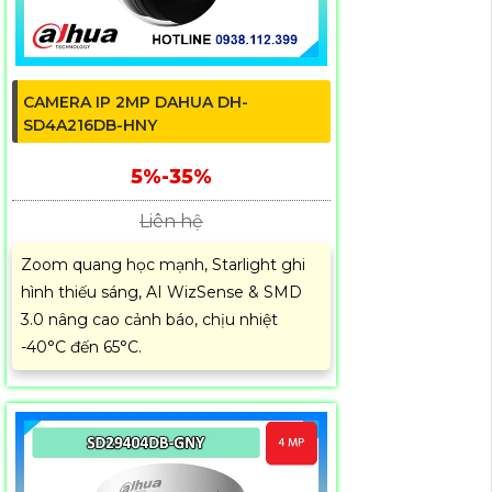
CAMERA IP 2MP DAHUA DH-
SD4A216DB-HNY
5%-35%
Liên hệ
Zoom quang học mạnh, Starlight ghi
hình thiếu sáng, AI WizSense & SMD
3.0 nâng cao cảnh báo, chịu nhiệt
-40°C đến 65°C.