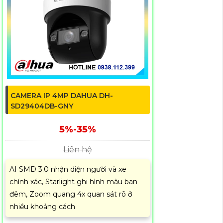
CAMERA IP 4MP DAHUA DH-
SD29404DB-GNY
5%-35%
Liên hệ
AI SMD 3.0 nhận diện người và xe
chính xác, Starlight ghi hình màu ban
đêm, Zoom quang 4x quan sát rõ ở
nhiều khoảng cách