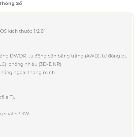
 Thông Số
S kích thước 1/2.8”.
sáng DWDR, tự động cân bằng trắng (AWB), tự động bù
LC), chống nhiễu (3D-DNR).
 hồng ngoại thông minh
ile T).
ng suất <3.3W