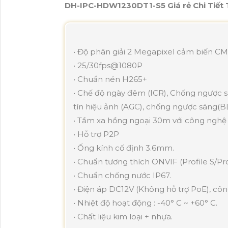
DH-IPC-HDW1230DT1-S5 Giá rẻ Chi Tiết
• Độ phân giải 2 Megapixel cảm biến CMO
• 25/30fps@1080P
• Chuẩn nén H265+
• Chế độ ngày đêm (ICR), Chống ngược 
tín hiệu ảnh (AGC), chống ngược sáng(B
• Tầm xa hồng ngoại 30m với công nghệ
• Hỗ trợ P2P
• Ống kính cố định 3.6mm.
• Chuẩn tương thích ONVIF (Profile S/Prof
• Chuẩn chống nước IP67.
• Điện áp DC12V (Không hỗ trợ PoE), cô
• Nhiệt độ hoạt động : -40° C ~ +60° C.
• Chất liệu kim loại + nhựa.