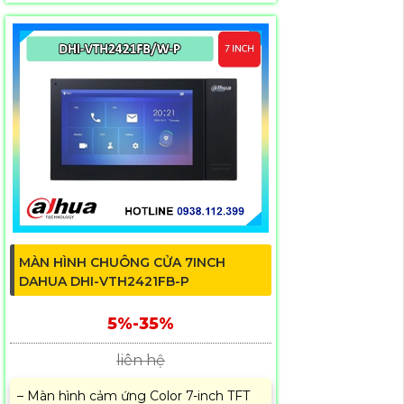
MÀN HÌNH CHUÔNG CỬA 7INCH
DAHUA DHI-VTH2421FB-P
5%-35%
liên hệ
– Màn hình cảm ứng Color 7-inch TFT