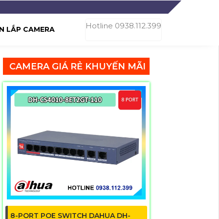
Hotline 0938.112.399
N LẮP CAMERA
CAMERA GIÁ RẺ KHUYẾN MÃI
8-PORT POE SWITCH DAHUA DH-