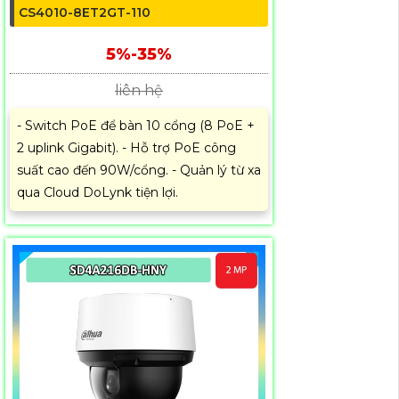
CS4010-8ET2GT-110
5%-35%
liên hệ
- Switch PoE để bàn 10 cổng (8 PoE +
2 uplink Gigabit). - Hỗ trợ PoE công
suất cao đến 90W/cổng. - Quản lý từ xa
qua Cloud DoLynk tiện lợi.