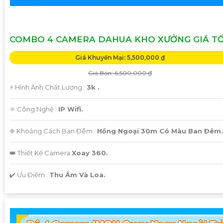
COMBO 4 CAMERA DAHUA KHO XƯỞNG GIÁ T
Giá Khuyến Mại: 5,500,000 ₫
Giá Bán: 6,500,000 ₫
️⚡ Hình Ành Chất Lượng :
3k .
⚛️ Công Nghệ :
IP Wifi.
❈ Khoảng Cách Ban Đêm :
Hồng Ngoại 30m Có Màu Ban Ðêm.
👑 Thiết Kế Camera
Xoay 360.
️✔️ Ưu Điểm :
Thu Âm Và Loa.