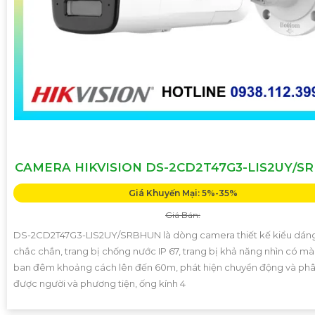
CAMERA HIKVISION DS-2CD2T47G3-LIS2UY/S
Giá Khuyến Mại: 5%-35%
Giá Bán:
DS-2CD2T47G3-LIS2UY/SRBHUN là dòng camera thiết kế kiểu dán
chắc chắn, trang bị chống nước IP 67, trang bị khả năng nhìn có m
ban đêm khoảng cách lên đến 60m, phát hiện chuyển động và phâ
được người và phương tiện, ống kính 4