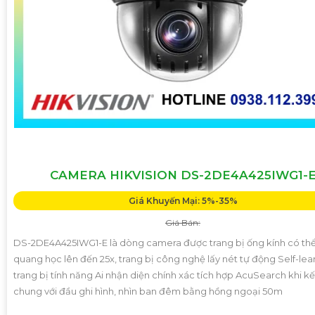
CAMERA HIKVISION DS-2DE4A425IWG1-
Giá Khuyến Mại: 5%-35%
Giá Bán:
DS-2DE4A425IWG1-E là dòng camera được trang bị ống kính có t
quang học lên đến 25x, trang bị công nghệ lấy nét tự động Self-lea
trang bị tính năng Ai nhận diện chính xác tích hợp AcuSearch khi k
chung với đầu ghi hình, nhìn ban đêm bằng hồng ngoại 50m