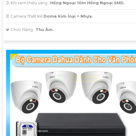
🌛 Khi xem thiếu sáng :
Hồng Ngoại 10m Hồng Ngoại SMD.
♊ Camera Thiết Kế
Dome Kim loại + Nhựa.
️💎 Chức Năng :
Thu Âm.