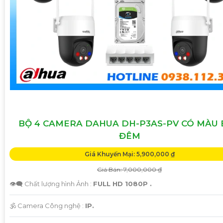
'
BỘ 4 CAMERA DAHUA DH-P3AS-PV CÓ MÀU
ĐÊM
Giá Khuyến Mại: 5,900,000 ₫
Giá Bán: 7,000,000 ₫
👁️‍🗨 Chất lượng hình Ảnh :
FULL HD 1080P .
🕉️ Camera Công nghệ :
IP.