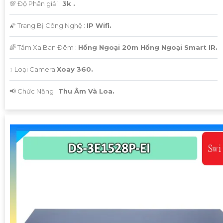
💯 Độ Phân giải :
3k .
🌠 Trang Bị Công Nghệ :
IP Wifi.
🌈 Tầm Xa Ban Đêm :
Hồng Ngoại 20m Hồng Ngoại Smart IR.
↕️ Loại Camera
Xoay 360.
️📢 Chức Năng :
Thu Âm Và Loa.