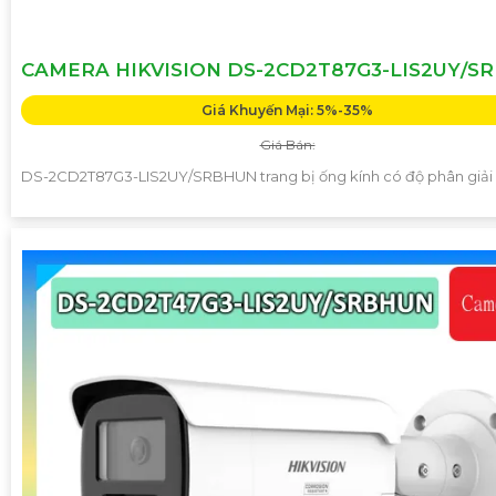
CAMERA HIKVISION DS-2CD2T87G3-LIS2UY/S
Giá Khuyến Mại: 5%-35%
Giá Bán:
DS-2CD2T87G3-LIS2UY/SRBHUN trang bị ống kính có độ phân giải