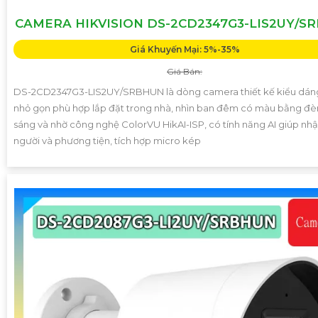
CAMERA HIKVISION DS-2CD2347G3-LIS2UY/S
Giá Khuyến Mại: 5%-35%
Giá Bán:
DS-2CD2347G3-LIS2UY/SRBHUN là dòng camera thiết kế kiểu dá
nhỏ gọn phù hợp lắp đặt trong nhà, nhìn ban đêm có màu bằng đèn
sáng và nhờ công nghệ ColorVU HikAI-ISP, có tính năng AI giúp nhậ
người và phương tiện, tích hợp micro kép