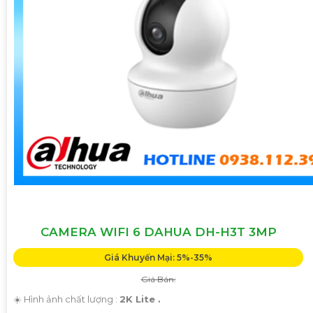
CAMERA WIFI 6 DAHUA DH-H3T 3MP
Giá Khuyến Mại: 5%-35%
Giá Bán:
☀️ Hình ảnh chất lượng :
2K Lite .