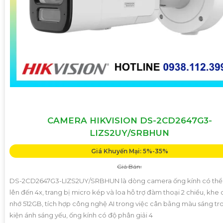
CAMERA HIKVISION DS-2CD2647G3-
LIZS2UY/SRBHUN
Giá Khuyến Mại: 5%-35%
Giá Bán:
DS-2CD2647G3-LIZS2UY/SRBHUN là dòng camera ống kính có th
lên đến 4x, trang bị micro kép và loa hỗ trợ đàm thoại 2 chiều, khe
nhớ 512GB, tích hợp công nghệ AI trong việc cân bằng màu sáng tr
kiện ánh sáng yếu, ống kính có độ phân giải 4