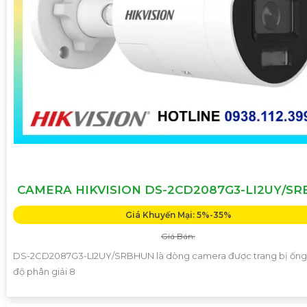
CAMERA HIKVISION DS-2CD2087G3-LI2UY/S
Giá Khuyến Mại: 5%-35%
Giá Bán:
DS-2CD2087G3-LI2UY/SRBHUN là dòng camera được trang bị ống 
độ phân giải 8