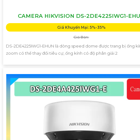
CAMERA HIKVISION DS-2DE4225IWG1-EH
Giá Khuyến Mại: 5%-35%
Giá Bán:
DS-2DE4225IWG1-EHUN là dòng speed dome được trang bị ống kí
zoom có thể thay đổi tiêu cự, ống kính có độ phân giải 2