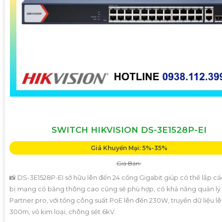
SWITCH HIKVISION DS-3E1528P-EI
Giá Khuyến Mại: 5%-35%
Giá Bán:
📸 DS-3E1528P-EI sở hữu lên đến 24 cổng Gigabit giúp có thể lắp các
bị mạng có băng thông cao cũng sẽ phù hợp, có khả năng quản lý 
Partner pro, với tổng công suất PoE lên đến 230W, truyền dữ liệu l
300m, vỏ kim loại, chông sét 6kV.