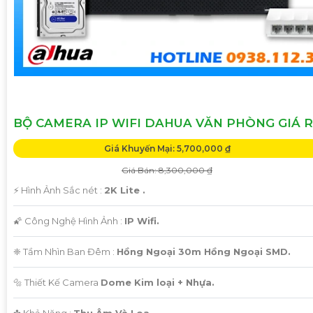
BỘ CAMERA IP WIFI DAHUA VĂN PHÒNG GIÁ R
Giá Khuyến Mại: 5,700,000 ₫
Giá Bán: 8,300,000 ₫
️⚡ Hình Ảnh Sắc nét :
2K Lite .
🌠 Công Nghệ Hình Ảnh :
IP Wifi.
❈ Tầm Nhìn Ban Đêm :
Hồng Ngoại 30m Hồng Ngoại SMD.
🔩 Thiết Kế Camera
Dome Kim loại + Nhựa.
️✤ Khả Năng :
Thu Âm Và Loa.