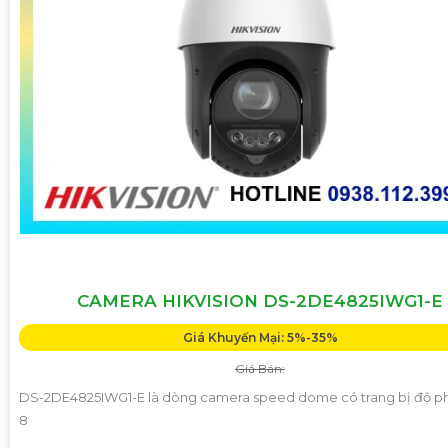
CAMERA HIKVISION DS-2DE4825IWG1-E
Giá Khuyến Mại: 5%-35%
Giá Bán:
DS-2DE4825IWG1-E là dòng camera speed dome có trang bị độ ph
8