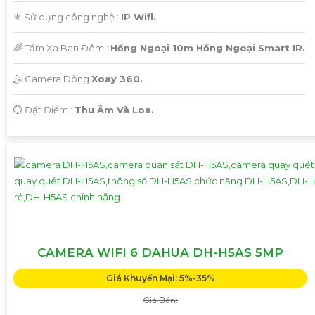
⚜️ Sử dụng công nghệ :
IP Wifi.
🌈 Tầm Xa Ban Đêm :
Hồng Ngoại 10m Hồng Ngoại Smart IR.
🤹 Camera Dòng
Xoay 360.
️💮 Đặt Điểm :
Thu Âm Và Loa.
CAMERA WIFI 6 DAHUA DH-H5AS 5MP
Giá Khuyến Mại: 5%-35%
Giá Bán: