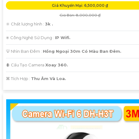
Giá Khuyến Mại: 6,500,000 ₫
Giá Bán: 8,000,000 ₫
🔆 Chất lượng hình :
3k .
✳️ Công Nghệ Sử Dụng :
IP Wifi.
💡 Nhìn Ban Đêm :
Hồng Ngoại 30m Có Màu Ban Ðêm.
🐜 Cấu Tạo Camera
Xoay 360.
️⌘ Tích Hợp :
Thu Âm Và Loa.