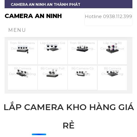
CAMERA AN NINH AN THÀNH PHÁT
CAMERA AN NINH
Hotline 0938.112.399
MENU
Trọn Bộ Camera
Lắp Camera Giá
Trọn Bộ Camera
Lắp Trọn Bộ
Dahua Ghi Âm
Rẻ Trọn Gói
Dahua Chống
Camera Dahua
Trộm
Bộ Camera
Bộ Camera Full
Bộ Camera Có
Bộ Camera
Dahua Báo Động
Color Dahua
Báo Đông
Chuyên Dụng
LẮP CAMERA KHO HÀNG GIÁ
RẺ