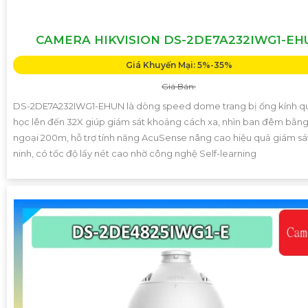
CAMERA HIKVISION DS-2DE7A232IWG1-EH
Giá Khuyến Mại: 5%-35%
Giá Bán:
DS-2DE7A232IWG1-EHUN là dòng speed dome trang bị ống kính q
học lên đến 32X giúp giám sát khoảng cách xa, nhìn ban đêm bằn
ngoại 200m, hỗ trợ tính năng AcuSense nâng cao hiệu quả giám sá
ninh, có tốc độ lấy nét cao nhờ công nghệ Self-learning