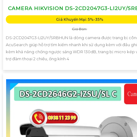
CAMERA HIKVISION DS-2CD2047G3-LI2UY/S
Giá Khuyến Mại: 5%-35%
Giá Bán:
DS-2CD2047G3-LI2UY/SRBHUN là dòng camera được trang bị côn
AcuSearch giúp hỗ trợ tìm kiếm nhanh khi sử dụng kèm với đầu ghi 
kèm khả năng chống ngược sáng WDR 130dB, trang bị micro kép v
trợ đàm thoại 2 chiều, ống kính 4