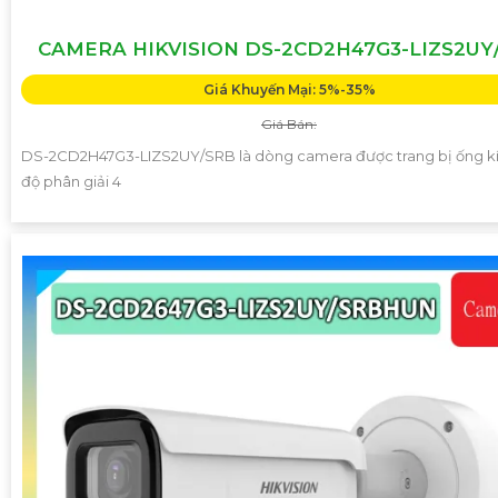
CAMERA HIKVISION DS-2CD2H47G3-LIZS2UY
Giá Khuyến Mại: 5%-35%
Giá Bán:
DS-2CD2H47G3-LIZS2UY/SRB là dòng camera được trang bị ống k
độ phân giải 4