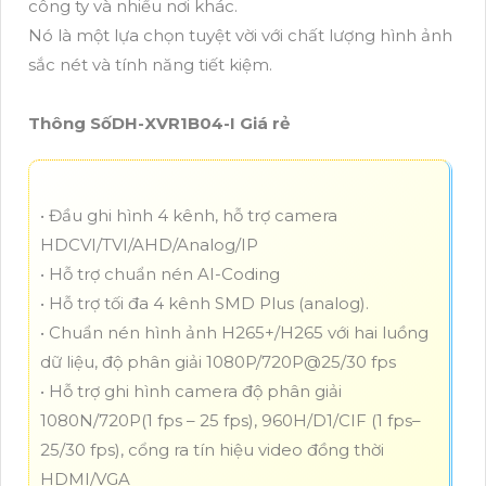
công ty và nhiều nơi khác.
Nó là một lựa chọn tuyệt vời với chất lượng hình ảnh
sắc nét và tính năng tiết kiệm.
Thông SốDH-XVR1B04-I Giá rẻ
• Đầu ghi hình 4 kênh, hỗ trợ camera
HDCVI/TVI/AHD/Analog/IP
• Hỗ trợ chuẩn nén AI-Coding
• Hỗ trợ tối đa 4 kênh SMD Plus (analog).
• Chuẩn nén hình ảnh H265+/H265 với hai luồng
dữ liệu, độ phân giải 1080P/720P@25/30 fps
• Hỗ trợ ghi hình camera độ phân giải
1080N/720P(1 fps – 25 fps), 960H/D1/CIF (1 fps–
25/30 fps), cổng ra tín hiệu video đồng thời
HDMI/VGA