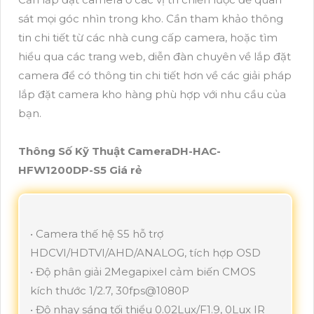
sát mọi góc nhìn trong kho. Cần tham khảo thông
tin chi tiết từ các nhà cung cấp camera, hoặc tìm
hiểu qua các trang web, diễn đàn chuyên về lắp đặt
camera để có thông tin chi tiết hơn về các giải pháp
lắp đặt camera kho hàng phù hợp với nhu cầu của
bạn.
Thông Số Kỹ Thuật CameraDH-HAC-
HFW1200DP-S5 Giá rẻ
• Camera thế hệ S5 hỗ trợ
HDCVI/HDTVI/AHD/ANALOG, tích hợp OSD
• Độ phân giải 2Megapixel cảm biến CMOS
kích thước 1/2.7, 30fps@1080P
• Độ nhạy sáng tối thiểu 0.02Lux/F1.9, 0Lux IR