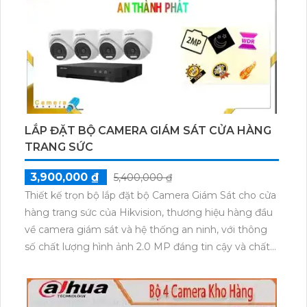
LẮP ĐẶT BỘ CAMERA GIÁM SÁT CỬA HÀNG
TRANG SỨC
3,900,000 ₫
5,400,000 ₫
Thiết kế trọn bộ lắp đặt bộ Camera Giám Sát cho cửa
hàng trang sức của Hikvision, thương hiệu hàng đầu
về camera giám sát và hệ thống an ninh, với thông
số chất lượng hình ảnh 2.0 MP đáng tin cậy và chất
lượng. Bộ camera này bao gồm các thiết bị như
camera chất lượng cao, hệ thống ghi hình đa kênh,
và các phụ kiện cần thiết khác. Được thiết kế đặc biệt