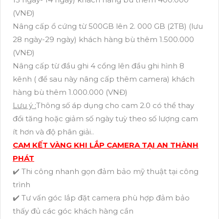
(VNĐ)
Nâng cấp ổ cứng từ 500GB lên 2. 000 GB (2TB) (lưu
28 ngày-29 ngày) khách hàng bù thêm 1.500.000
(VNĐ)
Nâng cấp từ đầu ghi 4 cổng lên đầu ghi hình 8
kênh ( để sau này nâng cấp thêm camera) khách
hàng bù thêm 1.000.000 (VNĐ)
Lưu ý :
Thông số áp dụng cho cam 2.0 có thể thay
đổi tăng hoặc giảm số ngày tuỳ theo số lượng cam
ít hơn và độ phân giải..
CAM KẾT VÀNG KHI LẮP CAMERA TẠI AN THÀNH
PHÁT
✔️ Thi công nhanh gọn đảm bảo mỹ thuật tại công
trình
✔️ Tư vấn góc lắp đặt camera phù hợp đảm bảo
thấy đủ các góc khách hàng cần