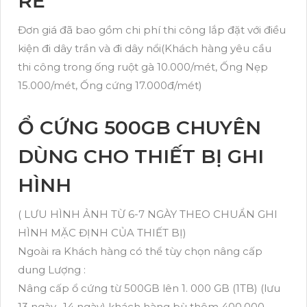
RẺ
Đơn giá đã bao gồm chi phí thi công lắp đặt với điều
kiện đi dây trần và đi dây nổi(Khách hàng yêu cầu
thi công trong ống ruột gà 10.000/mét, Ống Nẹp
15.000/mét, Ống cứng 17.000đ/mét)
Ổ CỨNG 500GB CHUYÊN
DÙNG CHO THIẾT BỊ GHI
HÌNH
( LƯU HÌNH ẢNH TỪ 6-7 NGÀY THEO CHUẨN GHI
HÌNH MẶC ĐỊNH CỦA THIẾT BỊ)
Ngoài ra Khách hàng có thể tùy chọn nâng cấp
dung Lượng :
Nâng cấp ổ cứng từ 500GB lên 1. 000 GB (1TB) (lưu
13 ngày- 14 ngày) khách hàng bù thêm 400.000