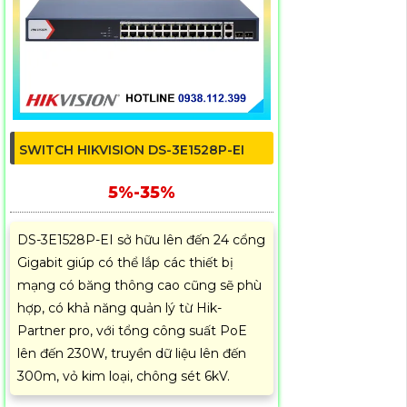
SWITCH HIKVISION DS-3E1528P-EI
5%-35%
DS-3E1528P-EI sở hữu lên đến 24 cổng
Gigabit giúp có thể lắp các thiết bị
mạng có băng thông cao cũng sẽ phù
hợp, có khả năng quản lý từ Hik-
Partner pro, với tổng công suất PoE
lên đến 230W, truyền dữ liệu lên đến
300m, vỏ kim loại, chông sét 6kV.