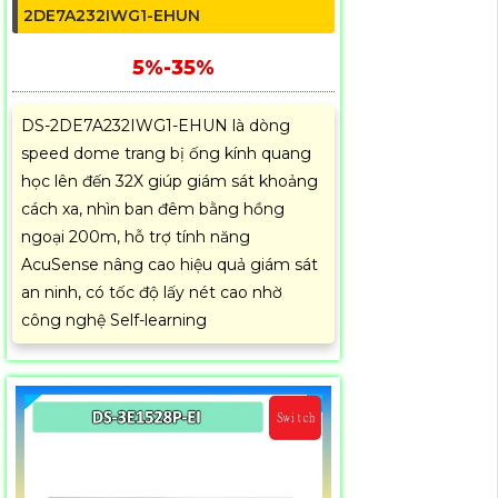
2DE7A232IWG1-EHUN
5%-35%
DS-2DE7A232IWG1-EHUN là dòng
speed dome trang bị ống kính quang
học lên đến 32X giúp giám sát khoảng
cách xa, nhìn ban đêm bằng hồng
ngoại 200m, hỗ trợ tính năng
AcuSense nâng cao hiệu quả giám sát
an ninh, có tốc độ lấy nét cao nhờ
công nghệ Self-learning