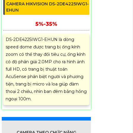
CAMERA HIKVISION DS-2DE4225IWG1-
EHUN
5%-35%
DS-2DE4225IWG1-EHUN là dòng
speed dome được trang bị ống kính
zoom có thể thay đổi tiêu cự, ống kính
có độ phân giải 2.0MP cho ra hình ảnh
full HD, có trang bị thuật toán
AcuSense phân biệt người và phương
tiện, trang bị micro và loa giúp đàm
thoại 2 chiều, nhìn ban đêm bằng hồng
ngoại 100m.
CAMERA THEO CHỨC NĂNG