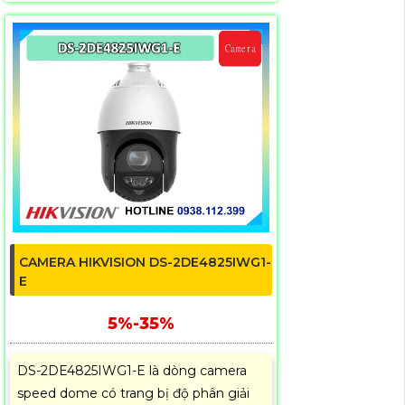
CAMERA HIKVISION DS-2DE4825IWG1-
E
5%-35%
DS-2DE4825IWG1-E là dòng camera
speed dome có trang bị độ phân giải