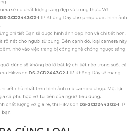
ảng.
era sẽ có chất lượng sáng đẹp và trung thực. Với
DS-2CD2443G2-I
IP Không Dây cho phép quét hình ảnh
.
 chi tiết Bạn sẽ được hình ảnh đẹp hơn và chi tiết hơn,
à rõ nét cho người sử dụng. Bên cạnh đó, loại camera này
 đêm, nhờ vào việc trang bị công nghệ chống ngược sáng
ười dùng sẽ không bỏ lỡ bất kỳ chi tiết nào trong suốt cả
era Hikvision
DS-2CD2443G2-I
IP Không Dây sẽ mang
hi tiết nhỏ nhất trên hình ảnh mà camera chụp. Một lợi
iá cả phù hợp với túi tiền của người tiêu dùng.
chất lượng với giá re, thì Hikvision
DS-2CD2443G2-I
IP
 bạn.
RA CÙNG LOẠI