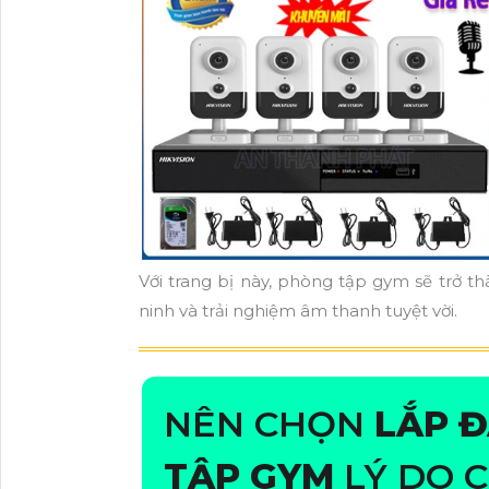
Với trang bị này, phòng tập gym sẽ trở t
ninh và trải nghiệm âm thanh tuyệt vời.
NÊN CHỌN
LẮP 
TẬP GYM
LÝ DO 