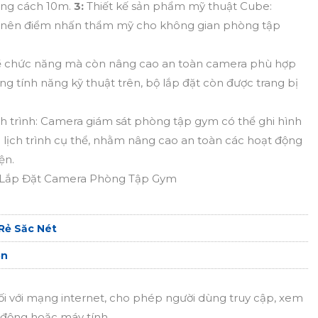
ảng cách 10m.
3:
Thiết kế sản phẩm mỹ thuật Cube:
o nên điểm nhấn thẩm mỹ cho không gian phòng tập
về chức năng mà còn nâng cao an toàn camera phù hợp
g tính năng kỹ thuật trên, bộ lắp đặt còn được trang bị
ịch trình: Camera giám sát phòng tập gym có thể ghi hình
o lịch trình cụ thể, nhằm nâng cao an toàn các hoạt động
ện.
 Lắp Đặt Camera Phòng Tập Gym
Rẻ Săc Nét
on
ối với mạng internet, cho phép người dùng truy cập, xem
i động hoặc máy tính.