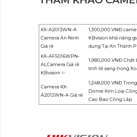
KX-A2013WN-A
1,300,000 VNĐ camer
Camera An Ninh
KBvision khả năng 
Giá rẻ
dụng Tại An Thành P
KX-AF5016WPN-
1,980,000 VNĐ Chất L
ALCamera Giá rẻ
tinh tế sang trọng X
KBvision ✨
1,248,000 VNĐ Trong
Camera KX-
Dome Kim Loại Công
A2012WN-A Giá rẻ
Cao Bao Công Lắp