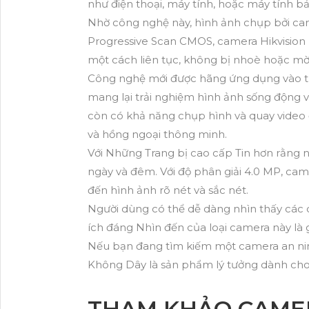
như điện thoại, máy tính, hoặc máy tính b
Nhờ công nghệ này, hình ảnh chụp bởi cam
Progressive Scan CMOS, camera Hikvision
một cách liên tục, không bị nhoè hoặc mờ
Công nghệ mới được hãng ứng dụng vào từng
mang lại trải nghiệm hình ảnh sống động v
còn có khả năng chụp hình và quay video
và hồng ngoại thông minh.
Với Những Trang bị cao cấp Tin hơn rằng ng
ngày và đêm. Với độ phân giải 4.0 MP, cam
đến hình ảnh rõ nét và sắc nét.
Người dùng có thể dễ dàng nhìn thấy các c
ích đáng Nhìn đến của loại camera này là g
Nếu bạn đang tìm kiếm một camera an ninh 
Không Dây là sản phẩm lý tưởng dành cho
THAM KHẢO CAME