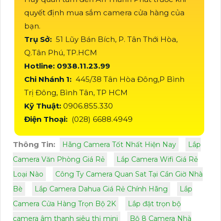
quyết định mua sắm camera cửa hàng của
bạn.
Trụ Sở:
51 Lũy Bán Bích, P. Tân Thới Hòa,
Q.Tân Phú, TP.HCM
Hotline: 0938.11.23.99
Chi Nhánh 1:
445/38 Tân Hòa Đông,P Bình
Trị Đông, Bình Tân, TP HCM
Kỹ Thuật:
0906.855.330
Điện Thoại:
(028) 6688.4949
Thông Tin:
Hãng Camera Tốt Nhất Hiện Nay
Lắp
Camera Văn Phòng Giá Rẻ
Lắp Camera Wifi Giá Rẻ
Loại Nào
Công Ty Camera Quan Sat Tại Cần Giờ Nhà
Bè
Lắp Camera Dahua Giá Rẻ Chính Hãng
Lắp
Camera Cửa Hàng Trọn Bộ 2K
Lắp đặt trọn bộ
camera âm thanh siêu thị mini
Bộ 8 Camera Nhà