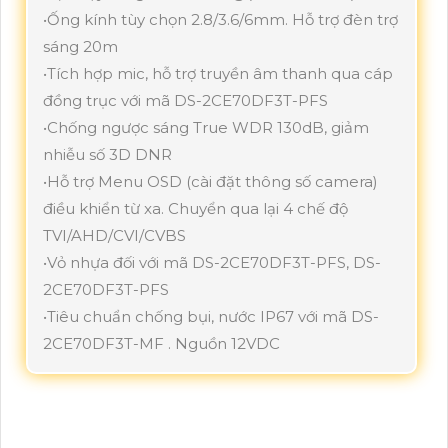
•Ống kính tùy chọn 2.8/3.6/6mm. Hỗ trợ đèn trợ
sáng 20m
•Tích hợp mic, hỗ trợ truyền âm thanh qua cáp
đồng trục với mã DS-2CE70DF3T-PFS
•Chống ngược sáng True WDR 130dB, giảm
nhiễu số 3D DNR
•Hỗ trợ Menu OSD (cài đặt thông số camera)
điều khiển từ xa. Chuyển qua lại 4 chế độ
TVI/AHD/CVI/CVBS
•Vỏ nhựa đối với mã DS-2CE70DF3T-PFS, DS-
2CE70DF3T-PFS
•Tiêu chuẩn chống bụi, nước IP67 với mã DS-
2CE70DF3T-MF . Nguồn 12VDC