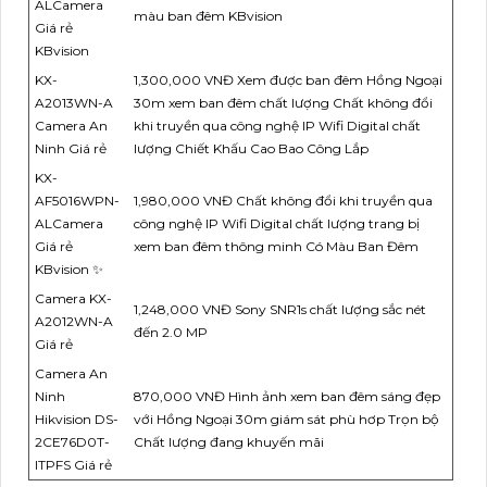
ALCamera
màu ban đêm KBvision
Giá rẻ
KBvision
KX-
1,300,000 VNĐ Xem được ban đêm Hồng Ngoại
A2013WN-A
30m xem ban đêm chất lượng Chất không đổi
Camera An
khi truyền qua công nghệ IP Wifi Digital chất
Ninh Giá rẻ
lượng Chiết Khấu Cao Bao Công Lắp
KX-
AF5016WPN-
1,980,000 VNĐ Chất không đổi khi truyền qua
ALCamera
công nghệ IP Wifi Digital chất lượng trang bị
Giá rẻ
xem ban đêm thông minh Có Màu Ban Đêm
KBvision ✨
Camera KX-
1,248,000 VNĐ Sony SNR1s chất lượng sắc nét
A2012WN-A
đến 2.0 MP
Giá rẻ
Camera An
Ninh
870,000 VNĐ Hình ảnh xem ban đêm sáng đẹp
Hikvision DS-
với Hồng Ngoại 30m giám sát phù hơp Trọn bộ
2CE76D0T-
Chất lượng đang khuyến mãi
ITPFS Giá rẻ