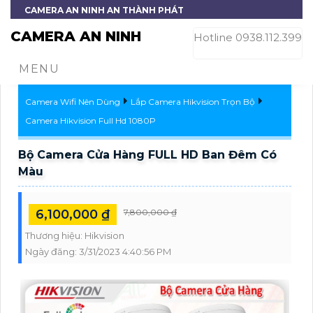
CAMERA AN NINH AN THÀNH PHÁT
CAMERA AN NINH
Hotline 0938.112.399
MENU
Camera Wifi Nên Dùng
Lắp Camera Hikvision Trọn Bộ
Camera Hikvision Full Hd 1080P
Bộ Camera Cửa Hàng FULL HD Ban Đêm Có
Màu
6,100,000 ₫
7,800,000 ₫
Thương hiệu:
Hikvision
Ngày đăng:
3/31/2023 4:40:56 PM