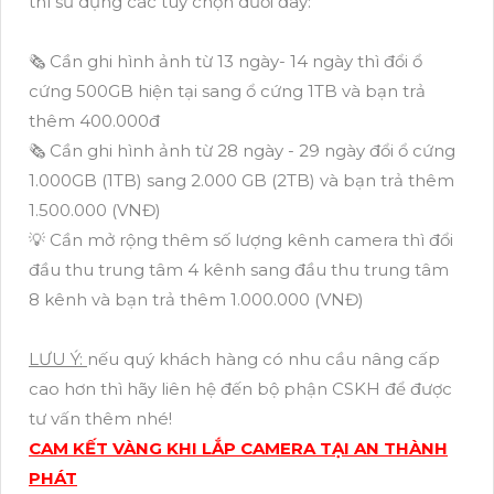
thì sử dụng các tùy chọn dưới đây:
🗞 Cần ghi hình ảnh từ 13 ngày- 14 ngày thì đổi ổ
cứng 500GB hiện tại sang ổ cứng 1TB và bạn trả
thêm 400.000đ
🗞 Cần ghi hình ảnh từ 28 ngày - 29 ngày đổi ổ cứng
1.000GB (1TB) sang 2.000 GB (2TB) và bạn trả thêm
1.500.000 (VNĐ)
💡 Cần mở rộng thêm số lượng kênh camera thì đổi
đầu thu trung tâm 4 kênh sang đầu thu trung tâm
8 kênh và bạn trả thêm 1.000.000 (VNĐ)
LƯU Ý:
nếu quý khách hàng có nhu cầu nâng cấp
cao hơn thì hãy liên hệ đến bộ phận CSKH để được
tư vấn thêm nhé!
CAM KẾT VÀNG KHI LẮP CAMERA TẠI AN THÀNH
PHÁT