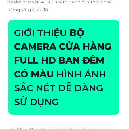
để được tư vấn và mua sắm trọn bộ camera chất
lượng với giá ưu đãi.
GIỚI THIỆU
BỘ
CAMERA CỬA HÀNG
FULL HD BAN ĐÊM
CÓ MÀU
HÌNH ẢNH
SẮC NÉT DỄ DÀNG
SỬ DỤNG