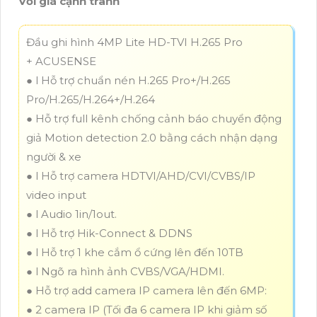
Với giá cạnh tranh
Đầu ghi hình 4MP Lite HD-TVI H.265 Pro
+ ACUSENSE
● l Hỗ trợ chuẩn nén H.265 Pro+/H.265
Pro/H.265/H.264+/H.264
● Hỗ trợ full kênh chống cảnh báo chuyển động
giả Motion detection 2.0 bằng cách nhận dạng
người & xe
● l Hỗ trợ camera HDTVI/AHD/CVI/CVBS/IP
video input
● l Audio 1in/1out.
● l Hỗ trợ Hik-Connect & DDNS
● l Hỗ trợ 1 khe cắm ổ cứng lên đến 10TB
● l Ngõ ra hình ảnh CVBS/VGA/HDMI.
● Hỗ trợ add camera IP camera lên đến 6MP:
● 2 camera IP (Tối đa 6 camera IP khi giảm số