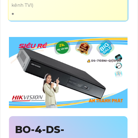
kênh TVI)
●
BO-4-
DS-