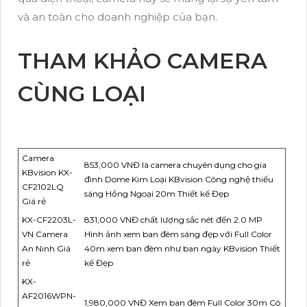
và an toàn cho doanh nghiệp của bạn.
THAM KHẢO CAMERA
CÙNG LOẠI
Camera
853,000 VNĐ là camera chuyên dụng cho gia
KBvision KX-
đình Dome Kim Loại KBvision Công nghệ thiếu
CF2102LQ
sáng Hồng Ngoại 20m Thiết kế Đẹp
Giá rẻ
KX-CF2203L-
831,000 VNĐ chất lượng sắc nét đến 2.0 MP
VN Camera
Hình ảnh xem ban đêm sáng đẹp với Full Color
An Ninh Giá
40m xem ban đêm như ban ngày KBvision Thiết
rẻ
kế Đẹp
KX-
AF2016WPN-
1,980,000 VNĐ Xem ban đêm Full Color 30m Có