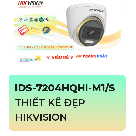
IDS-7204HQHI-M1/S
THIẾT KẾ ĐẸP
HIKVISION