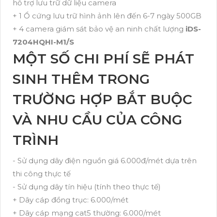
hỗ trợ lưu trữ dữ liệu camera
+ 1 Ổ cứng lưu trữ hình ảnh lên đến 6-7 ngày 500GB
+ 4 camera giám sát bảo vệ an ninh chất lượng
iDS-
7204HQHI-M1/S
MỘT SỐ CHI PHÍ SẼ PHÁT
SINH THÊM TRONG
TRƯỜNG HỢP BẮT BUỘC
VÀ NHU CẦU CỦA CÔNG
TRÌNH
- Sử dụng dây điện nguồn giá 6.000đ/mét dựa trên
thi công thực tế
- Sử dụng dây tín hiệu (tính theo thực tế)
+ Dây cáp đồng trục: 6.000/mét
+ Dây cáp mạng cat5 thường: 6.000/mét