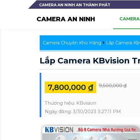
CAMERA AN NINH AN THÀNH PHÁT
CAMERA AN NINH
CAMERA 
Camera Chuyên Kho Hàng
Lắp Camera Kbv
Lắp Camera KBvision Tr
9,500,000 ₫
7,800,000 ₫
Thương hiệu:
KBvision
Ngày đăng:
3/30/2023 3:27:11 PM