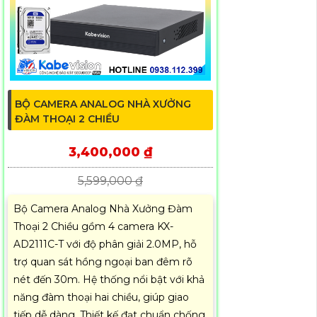
BỘ CAMERA ANALOG NHÀ XƯỞNG
ĐÀM THOẠI 2 CHIỀU
3,400,000 ₫
5,599,000 ₫
Bộ Camera Analog Nhà Xưởng Đàm
Thoại 2 Chiều gồm 4 camera KX-
AD2111C-T với độ phân giải 2.0MP, hỗ
trợ quan sát hồng ngoại ban đêm rõ
nét đến 30m. Hệ thống nổi bật với khả
năng đàm thoại hai chiều, giúp giao
tiếp dễ dàng. Thiết kế đạt chuẩn chống