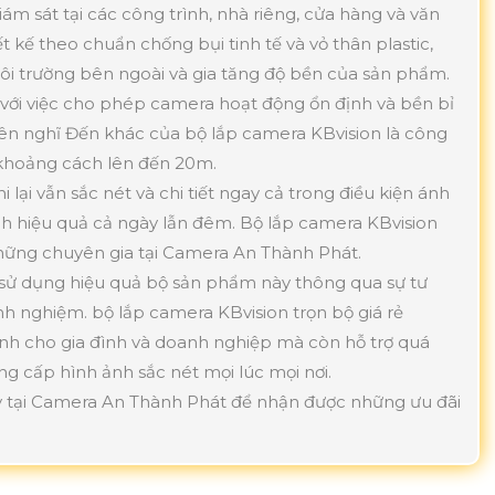
iám sát tại các công trình, nhà riêng, cửa hàng và văn
 kế theo chuẩn chống bụi tinh tế và vỏ thân plastic,
môi trường bên ngoài và gia tăng độ bền của sản phẩm.
với việc cho phép camera hoạt động ổn định và bền bỉ
nên nghĩ Đến khác của bộ lắp camera KBvision là công
khoảng cách lên đến 20m.
lại vẫn sắc nét và chi tiết ngay cả trong điều kiện ánh
nh hiệu quả cả ngày lẫn đêm. Bộ lắp camera KBvision
 những chuyên gia tại Camera An Thành Phát.
 sử dụng hiệu quả bộ sản phẩm này thông qua sự tư
nh nghiệm. bộ lắp camera KBvision trọn bộ giá rẻ
nh cho gia đình và doanh nghiệp mà còn hỗ trợ quá
ung cấp hình ảnh sắc nét mọi lúc mọi nơi.
ày tại Camera An Thành Phát để nhận được những ưu đãi