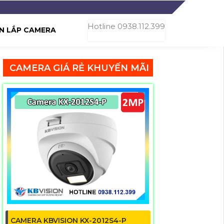
Hotline 0938.112.399
N LẮP CAMERA
CAMERA GIÁ RẺ KHUYẾN MÃI
CAMERA KBVISION KX-2012S4-P