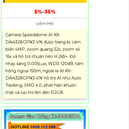
5%-35%
Liên Hệ
Camera Speeddome AI KX-
DAi4328GPN3-VN được trang bị cảm
biến 4MP, zoom quang 32x, zoom số
16x và hỗ trợ chuẩn nén H.265+. Độ
nhạy sáng 0.005Lux, WDR 120dB, tầm
hồng ngoại 150m, ngoài ra AI KX-
DAi4328GPN3-VN hỗ trợ AI như Auto
Tracking, SMD 4.0, phát hiện khuôn
mặt và lưu trữ lên đến 512GB.