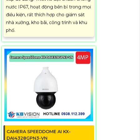
nước IP67, hoạt động bền bỉ trong mọi
điều kiện, rất thích hợp cho giám sát
nhà xưởng, kho bãi, công trình và khu
phố.
CAMERA SPEEDDOME AI KX-
DAI4328GPN3-VN