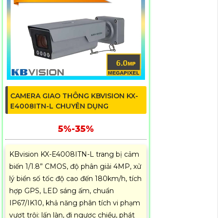
CAMERA GIAO THÔNG KBVISION KX-
E4008ITN-L CHUYÊN DỤNG
5%-35%
KBvision KX-E4008ITN-L trang bị cảm
biến 1/1.8” CMOS, độ phân giải 4MP, xử
lý biển số tốc độ cao đến 180km/h, tích
hợp GPS, LED sáng ấm, chuẩn
IP67/IK10, khả năng phân tích vi phạm
vượt trội: lấn làn, đi ngược chiều, phát