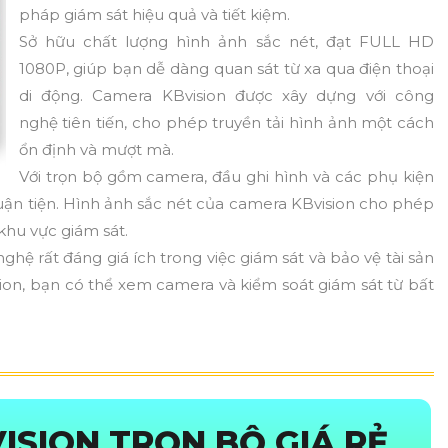
pháp giám sát hiệu quả và tiết kiệm.
Sở hữu chất lượng hình ảnh sắc nét, đạt FULL HD
1080P, giúp bạn dễ dàng quan sát từ xa qua điện thoại
di động. Camera KBvision được xây dựng với công
nghệ tiên tiến, cho phép truyền tải hình ảnh một cách
ổn định và mượt mà.
Với trọn bộ gồm camera, đầu ghi hình và các phụ kiện
thuận tiện. Hình ảnh sắc nét của camera KBvision cho phép
khu vực giám sát.
hệ rất đáng giá ích trong việc giám sát và bảo vệ tài sản
ion, bạn có thể xem camera và kiểm soát giám sát từ bất
ISION TRỌN BỘ GIÁ RẺ