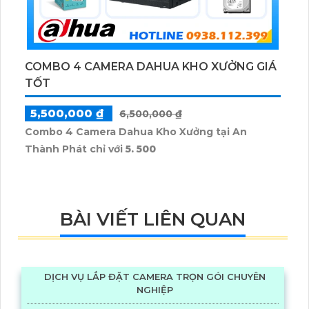
COMBO 4 CAMERA DAHUA KHO XƯỞNG GIÁ
TỐT
5,500,000 ₫
6,500,000 ₫
Combo 4 Camera Dahua Kho Xưởng tại An
Thành Phát chỉ với
5. 500
BÀI VIẾT LIÊN QUAN
DỊCH VỤ LẮP ĐẶT CAMERA TRỌN GÓI CHUYÊN
NGHIỆP