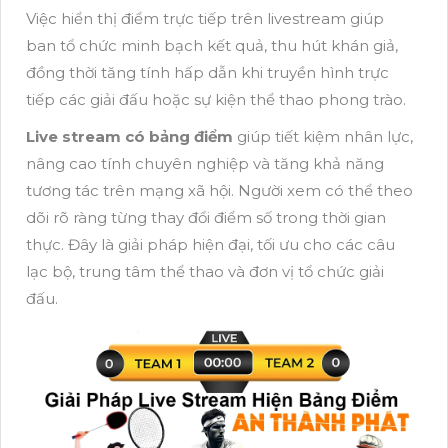
Việc hiển thị điểm trực tiếp trên livestream giúp
ban tổ chức minh bạch kết quả, thu hút khán giả,
đồng thời tăng tính hấp dẫn khi truyền hình trực
tiếp các giải đấu hoặc sự kiện thể thao phong trào.
Live stream có bảng điểm
giúp tiết kiệm nhân lực,
nâng cao tính chuyên nghiệp và tăng khả năng
tương tác trên mạng xã hội. Người xem có thể theo
dõi rõ ràng từng thay đổi điểm số trong thời gian
thực. Đây là giải pháp hiện đại, tối ưu cho các câu
lạc bộ, trung tâm thể thao và đơn vị tổ chức giải
đấu.