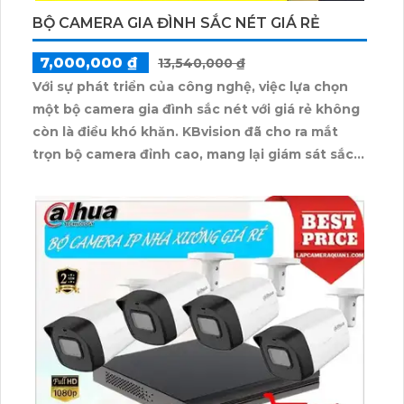
BỘ CAMERA GIA ĐÌNH SẮC NÉT GIÁ RẺ
7,000,000 ₫
13,540,000 ₫
Với sự phát triển của công nghệ, việc lựa chọn
một bộ camera gia đình sắc nét với giá rẻ không
còn là điều khó khăn. KBvision đã cho ra mắt
trọn bộ camera đỉnh cao, mang lại giám sát sắc
nét đến 4