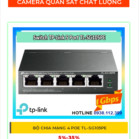
CAMERA QUAN SÁT CHẤT LƯỢNG
BỘ CHIA MẠNG 4 POE TL-SG105PE
5%-35%