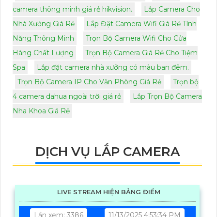
camera thông minh giá rẻ hikvision.
Lắp Camera Cho
Nhà Xưởng Giá Rẻ
Lắp Đặt Camera Wifi Giá Rẻ Tính
Năng Thông Minh
Trọn Bộ Camera Wifi Cho Cửa
Hàng Chất Lượng
Trọn Bộ Camera Giá Rẻ Cho Tiệm
Spa
Lắp đặt camera nhà xưởng có màu ban đêm.
Trọn Bộ Camera IP Cho Văn Phòng Giá Rẻ
Trọn bộ
4 camera dahua ngoài trời giá rẻ
Lắp Trọn Bộ Camera
Nha Khoa Giá Rẻ
DỊCH VỤ LẮP CAMERA
LIVE STREAM HIỆN BẢNG ĐIỂM
Lần xem: 3386
11/13/2025 4:53:34 PM