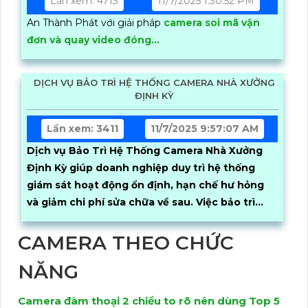
Lần xem: 4713
11/7/2025 1:30:52 PM
An Thành Phát với giải pháp
camera soi mã vận
đơn và quay video đóng...
DỊCH VỤ BẢO TRÌ HỆ THỐNG CAMERA NHÀ XƯỞNG
ĐỊNH KỲ
Lần xem: 3411
11/7/2025 9:57:07 AM
Dịch vụ Bảo Trì Hệ Thống Camera Nhà Xưởng
Định Kỳ giúp doanh nghiệp duy trì hệ thống
giám sát hoạt động ổn định, hạn chế hư hỏng
và giảm chi phí sửa chữa về sau. Việc bảo trì
định kỳ không chỉ kéo dài tuổi thọ camera, đầu
ghi và ổ cứng mà còn đảm bảo hình ảnh luôn rõ
CAMERA THEO CHỨC
nét giúp quản lý nhà xưởng hiệu quả và an toàn
NĂNG
tuyệt đối
Camera đàm thoại 2 chiều to rõ nên dùng
Top 5