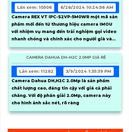
Lần xem: 10506
6/26/2024 10:24:56 AM
Camera REX VT IPC-S2VP-5M0WR một mã sản
phẩm mới đến từ thương hiệu camera IMOU
với nhiệm vụ mang đến trải nghiệm gọi video
nhanh chóng và chính xác cho người già và
trẻ em. Với...
CAMERA DAHUA DH-H2C 2.0MP GIÁ RẺ
Lần xem: 11282
3/9/2024 1:35:39 PM
Camera Dahua DH,H2C 2.0Mp là sản phẩm
chất lượng cao, đáng tin cậy với giá cả phải
chăng. Với độ phân giải 2.0Mp, camera này
cho hình ảnh sắc nét, rõ ràng