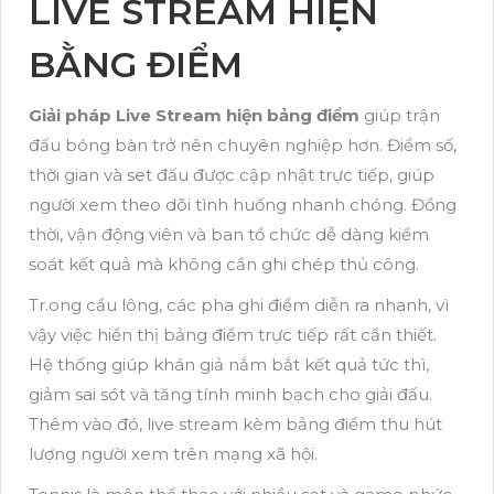
LIVE STREAM HIỆN
BẰNG ĐIỂM
Giải pháp Live Stream hiện bảng điểm
giúp trận
đấu bóng bàn trở nên chuyên nghiệp hơn. Điểm số,
thời gian và set đấu được cập nhật trực tiếp, giúp
người xem theo dõi tình huống nhanh chóng. Đồng
thời, vận động viên và ban tổ chức dễ dàng kiểm
soát kết quả mà không cần ghi chép thủ công.
Tr.ong cầu lông, các pha ghi điểm diễn ra nhanh, vì
vậy việc hiển thị bảng điểm trực tiếp rất cần thiết.
Hệ thống giúp khán giả nắm bắt kết quả tức thì,
giảm sai sót và tăng tính minh bạch cho giải đấu.
Thêm vào đó, live stream kèm bảng điểm thu hút
lượng người xem trên mạng xã hội.