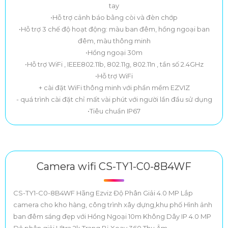
tay
•Hỗ trợ cảnh báo bằng còi và đèn chớp
•Hỗ trợ 3 chế độ hoạt động: màu ban đêm, hồng ngoại ban
đêm, màu thông minh
•Hồng ngoại 30m
•Hỗ trợ WiFi , IEEE802.11b, 802.11g, 802.11n , tần số 2.4GHz
•Hỗ trợ WiFi
+ cài đặt WiFi thông minh với phần mềm EZVIZ
- quá trình cài đặt chỉ mất vài phút với người lần đầu sử dụng
•Tiêu chuẩn IP67
Camera wifi CS-TY1-C0-8B4WF
CS-TY1-C0-8B4WF Hãng Ezviz Độ Phân Giải 4.0 MP Lắp
camera cho kho hàng, công trình xây dựng,khu phố Hình ảnh
ban đêm sáng đẹp với Hồng Ngoại 10m Không Dây IP 4.0 MP
Độ phân giải Ultra 2k Trang Bị Xoay 360 Thu Âm