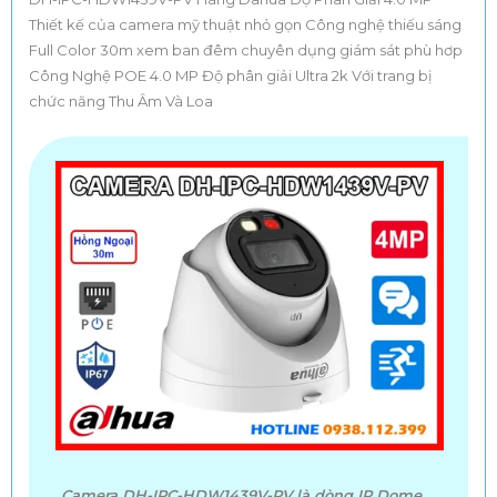
Thiết kế của camera mỹ thuật nhỏ gọn Công nghệ thiếu sáng
Full Color 30m xem ban đêm chuyên dụng giám sát phù hơp
Công Nghệ POE 4.0 MP Độ phân giải Ultra 2k Với trang bị
chức năng Thu Âm Và Loa
Camera DH-IPC-HDW1439V-PV là dòng IP Dome