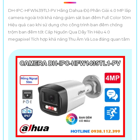
DH-IPC-HFW1439TL1-PV Hãng Dahua Độ Phân Giải 4.0 MP lắp
camera ngoài trời khả năng giám sát ban đêm Full Color 50m
Hiệu quả cao khi sử dụng cho công trình ban đêm chống
trộm ban đêm tốt Cấp Nguồn Qua Dây Tín Hiệu 4.0
megapixel Tích hợp khả năng Thu Âm Và Loa đáng quan tâm