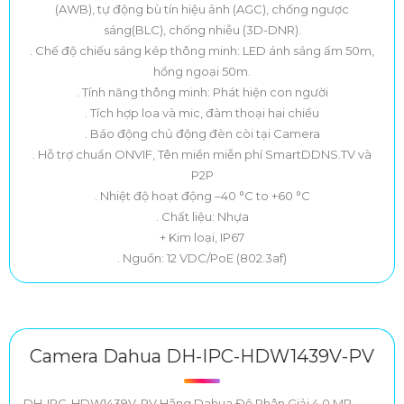
(AWB), tự động bù tín hiệu ảnh (AGC), chống ngược
sáng(BLC), chống nhiễu (3D-DNR).
. Chế độ chiếu sáng kép thông minh: LED ánh sáng ấm 50m,
hồng ngoại 50m.
. Tính năng thông minh: Phát hiện con người
. Tích hợp loa và mic, đàm thoại hai chiều
. Báo động chủ động đèn còi tại Camera
. Hỗ trợ chuẩn ONVIF, Tên miền miễn phí SmartDDNS.TV và
P2P
. Nhiệt độ hoạt động –40 °C to +60 °C
. Chất liệu: Nhựa
+ Kim loại, IP67
. Nguồn: 12 VDC/PoE (802.3af)
Camera Dahua DH-IPC-HDW1439V-PV
DH-IPC-HDW1439V-PV Hãng Dahua Độ Phân Giải 4.0 MP