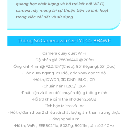
quang học chất lượng và hỗ trợ kết nối Wi-Fi,
camera này mang lại sự thuận tiện và linh hoạt
trong việc cài đặt và sử dụng
Thông Số Camera wifi CS-TY1-C0-8B4WF
Camera quay quét WiFi
•Độ phân giải 2560x1440 @ 20fps
•Ống kính 4mm@ F2.2, 124°(Chéo), 85° (Ngang), 55°(Dọc)
•Góc quay ngang 350 độ , góc xoay dọc 55 độ
•Hỗ trợ DWDR, 3D DNR , BLC , ICR
•Chuấn nén H.265/H.264
•Phát hiện và theo dõi chuyển động thông minh
•Hỗ trợ khe cắm thẻ nhớ đến 256GB
•Tích hợp Micro và Loa
- Hỗ trợ đàm thoại 2 chiều với chất lượng âm thanh trung thực
•Hồng ngoại 10m
•Hỗ trợ WiFi , IEEE802.11b, 802.11g, 802.11n , tần số 2.4GHz