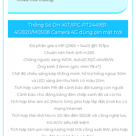
Thông Số DH-KIT/IPC-PT2449B1-
4GB20/M0508 Camera 4G dùng pin mặt trời
. Độ phân giải 4 MP (2560 × 1440) @1–15 fps
. Chuẩn nén hình ảnh H.265
. Chống ngược sáng WDR, Auto(ICR)/Color/B/W.
. Ống kính 3.6mm (góc nhìn 78.4°)
. Chế độ chiếu sáng kép thông minh, hỗ trợ hồng ngoại 30m
và LED sáng ấm thu hình có màu 20m
. Tích hợp cảm biến PIR để cảnh báo đối tượng con người
. Cảnh báo chủ động bằng đèn chớp xanh đỏ và còi hú
. Tích hợp khe sim 4G (Micro Sim), phù hợp lắp đặt ở nơi ko có
mạng Internet
. Tích hợp thẻ nhớ Micro SD lên đến 512GB với công nghệ lưu
trữ AOV siêu tiết kiệm
. Tích hợp tấm pin năng lượng mặt trời công suất 8W, phù hợp