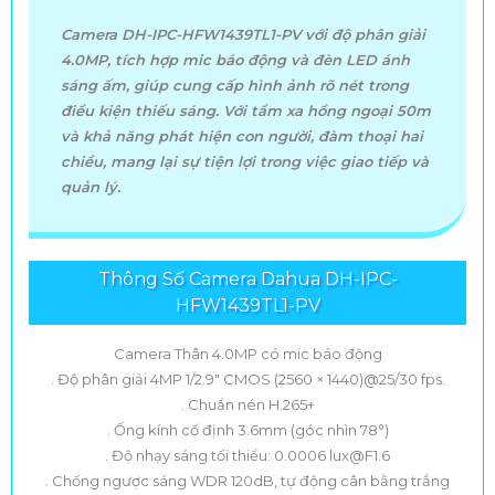
Camera DH-IPC-HFW1439TL1-PV với độ phân giải
4.0MP, tích hợp mic báo động và đèn LED ánh
sáng ấm, giúp cung cấp hình ảnh rõ nét trong
điều kiện thiếu sáng. Với tầm xa hồng ngoại 50m
và khả năng phát hiện con người, đàm thoại hai
chiều, mang lại sự tiện lợi trong việc giao tiếp và
quản lý.
Thông Số Camera Dahua DH-IPC-
HFW1439TL1-PV
Camera Thân 4.0MP có mic báo động
. Độ phân giải 4MP 1/2.9" CMOS (2560 × 1440)@25/30 fps.
. Chuẩn nén H.265+
. Ống kính cố định 3.6mm (góc nhìn 78°)
. Độ nhạy sáng tối thiểu: 0.0006 lux@F1.6
. Chống ngược sáng WDR 120dB, tự động cân bằng trắng