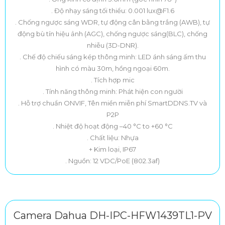
. Độ nhạy sáng tối thiểu: 0.001 lux@F1.6
. Chống ngược sáng WDR, tự động cân bằng trắng (AWB), tự
động bù tín hiệu ảnh (AGC), chống ngược sáng(BLC), chống
nhiễu (3D-DNR).
. Chế độ chiếu sáng kép thông minh: LED ánh sáng ấm thu
hình có màu 30m, hồng ngoại 60m.
. Tích hợp mic
. Tính năng thông minh: Phát hiện con người
. Hỗ trợ chuẩn ONVIF, Tên miền miễn phí SmartDDNS.TV và
P2P
. Nhiệt độ hoạt động –40 °C to +60 °C
. Chất liệu: Nhựa
+ Kim loại, IP67
. Nguồn: 12 VDC/PoE (802.3af)
Camera Dahua DH-IPC-HFW1439TL1-PV