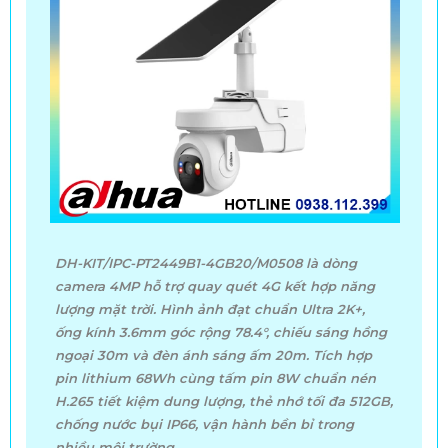
DH-KIT/IPC-PT2449B1-4GB20/M0508 là dòng
camera 4MP hỗ trợ quay quét 4G kết hợp năng
lượng mặt trời. Hình ảnh đạt chuẩn Ultra 2K+,
ống kính 3.6mm góc rộng 78.4°, chiếu sáng hồng
ngoại 30m và đèn ánh sáng ấm 20m. Tích hợp
pin lithium 68Wh cùng tấm pin 8W chuẩn nén
H.265 tiết kiệm dung lượng, thẻ nhớ tối đa 512GB,
chống nước bụi IP66, vận hành bền bỉ trong
nhiều môi trường.