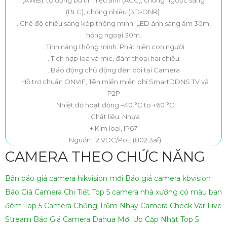
(BLC), chống nhiễu (3D-DNR).
. Chế độ chiếu sáng kép thông minh: LED ánh sáng ấm 30m,
hồng ngoại 30m.
. Tính năng thông minh: Phát hiện con người
. Tích hợp loa và mic, đàm thoại hai chiều
. Báo động chủ động đèn còi tại Camera
. Hỗ trợ chuẩn ONVIF, Tên miền miễn phí SmartDDNS.TV và
P2P
. Nhiệt độ hoạt động –40 °C to +60 °C
. Chất liệu: Nhựa
+ Kim loại, IP67
. Nguồn: 12 VDC/PoE (802.3af)
CAMERA THEO CHỨC NĂNG
Bản báo giá camera hikvision mới
Báo giá camera kbvision
Báo Giá Camera Chi Tiết
Top 5 camera nhà xưởng có màu ban
đêm
Top 5 Camera Chống Trộm Nhạy
Camera Check Var Live
Stream
Báo Giá Camera Dahua Mới Up Cập Nhật
Top 5