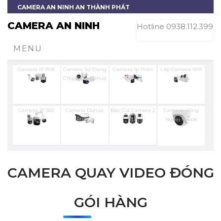
CAMERA AN NINH AN THÀNH PHÁT
CAMERA AN NINH
Hotline 0938.112.399
MENU
Camera IP PoE
Camera Sử Dụng
Camera Ip Thân
Lắp Camera Wifi
Dahua
Chip Sony Dahua
Dahua
Dahua
Camera IP 360
Camera Dahua
Báo Giá Camera 2
Camera Hồng
Dahua
Ultra 2K
Mắt
Ngoại Hilook
CAMERA QUAY VIDEO ĐÓNG
GÓI HÀNG