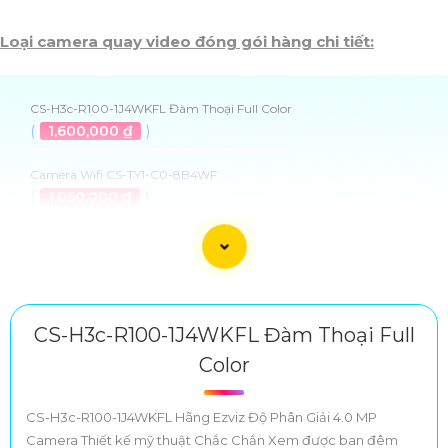
Loại camera quay video đóng gói hàng chi tiết:
CS-H3c-R100-1J4WKFL Đàm Thoại Full Color
(
1,600,000 ₫
)
Camera Wifi CS-TY1-C0-8B4WF
(
1,050,000 ₫
)
Camera IP Dahua DH-IPC-HDW1439V-A-IL 4MP
(
2,150,000 ₫
)
DH-KIT/IPC-PT2449B1-4GB20/M0508 Camera 4G Dùng Pin Mặt
Trời
CS-H3c-R100-1J4WKFL Đàm Thoại Full
(
5,715,500 ₫
)
Color
Camera Dahua DH-IPC-HFW1439MP-A-IL
(
2,019,500 ₫
)
CS-H3c-R100-1J4WKFL Hãng Ezviz Độ Phân Giải 4.0 MP
Camera Thiết kế mỹ thuật Chắc Chắn Xem được ban đêm