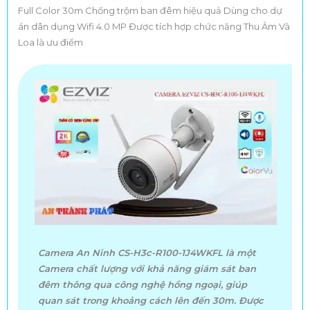
Camera Quay Video Đóng Gói Hàng
Full Color 30m Chống trộm ban đêm hiệu quả Dùng cho dự
án dân dụng Wifi 4.0 MP Được tích hợp chức năng Thu Âm Và
Loa là ưu điểm
Camera Wifi Dahua
là lựa chọn hàng đầu cho những ai
đang tìm kiếm giải pháp giám sát hiện đại tiện lợi và hiệu
quả.Với công nghệ tiên tiến hình ảnh sắc nét khả năng kết
nối ổn định và nhiều tính năng thông minh như phát hiện
chuyển động cảnh báo tức thời
Dahua
giúp người dùng
kiểm soát an ninh dễ dàng mọi lúc mọi nơi.
Tại
Camera An Thành Phát
khách hàng được cung cấp
Camera An Ninh CS-H3c-R100-1J4WKFL là một
báo giá
camera wifi Dahua
chuẩn xác cạnh tranh và đúng
Camera chất lượng với khả năng giám sát ban
chất lượng.Chúng tôi cam kết sản phẩm chính hãng bảo
đêm thông qua công nghệ hồng ngoại, giúp
quan sát trong khoảng cách lên đến 30m. Được
hành dài hạn cùng đội ngũ kỹ thuật giàu kinh nghiệm tư