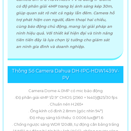
có độ phân giải 4MP trang bị ánh sáng kép 30m,
giúp quan sát rõ nét cả ngày lẫn đêm. Camera hỗ
trợ phát hiện con người, đàm thoại hai chiều,
cùng báo động chủ động, mang lại giải pháp an
ninh hiệu quả. Với thiết kế hiện đại và tính năng
tiên tiến đây là lựa chọn lý tưởng cho giám sát
an ninh gia đình và doanh nghiệp.
Thông Số Camera Dahua DH-IPC-HDW1439V-
PV
Camera Dome 4.0MP có mic báo động
. Độ phân giải 4MP 1/2.9" CMOS (2560 × 1440)@25/30 fps
. Chuẩn nén H.265+
. Ống kính cố định 2.8mm (góc nhìn 94°)
. Độ nhạy sáng tối thiểu: 0.0006 lux@F1.6
. Chống ngược sáng WDR 120dB, tự động cân bằng trắng
(AWB), tự động bù tín hiệu ảnh (AGC), chống ngược sáng