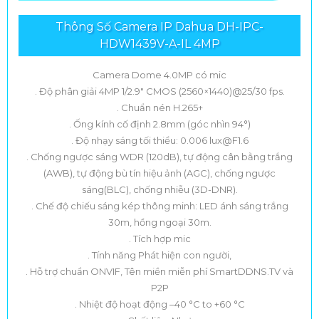
Thông Số Camera IP Dahua DH-IPC-
HDW1439V-A-IL 4MP
Camera Dome 4.0MP có mic
. Độ phân giải 4MP 1/2.9" CMOS (2560×1440)@25/30 fps.
. Chuẩn nén H.265+
. Ống kính cố định 2.8mm (góc nhìn 94°)
. Độ nhạy sáng tối thiểu: 0.006 lux@F1.6
. Chống ngược sáng WDR (120dB), tự động cân bằng trắng
(AWB), tự động bù tín hiệu ảnh (AGC), chống ngược
sáng(BLC), chống nhiễu (3D-DNR).
. Chế độ chiếu sáng kép thông minh: LED ánh sáng trắng
30m, hồng ngoại 30m.
. Tích hợp mic
. Tính năng Phát hiện con người,
. Hỗ trợ chuẩn ONVIF, Tên miền miễn phí SmartDDNS.TV và
P2P
. Nhiệt độ hoạt động –40 °C to +60 °C