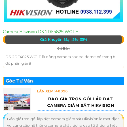
Camera Hikvision DS-2DE4825IWG1-E
Giá Khuyến Mại: 5%-35%
Giá Bán:
DS-2DE4825IWG1-E là dòng camera speed dome có trang bị
độ phân giải 8
Góc Tư Vấn
LẦN XEM: 40096
BÁO GIÁ TRỌN GÓI LẮP ĐẶT
CAMERA GIÁM SÁT HIKVISION
Báo giá trọn gói lắp đặt camera giám sát Hikvision là một dịch
vụ cung cấp hệ thống camera chất lượng cao từ thương hiệu