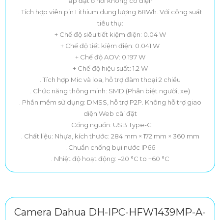
lắp đặt ở nơi không có điện
. Tích hợp viên pin Lithium dung lượng 68Wh. Với công suất
tiêu thụ:
+ Chế độ siêu tiết kiệm điện: 0.04 W
+ Chế độ tiết kiệm điện: 0.041 W
+ Chế độ AOV: 0.197 W
+ Chế độ hiệu suất: 1.2 W
. Tích hợp Mic và loa, hỗ trợ đàm thoại 2 chiều
. Chức năng thông minh: SMD (Phân biệt người, xe)
. Phần mềm sử dụng: DMSS, hỗ trợ P2P. Không hỗ trợ giao
diện Web cài đặt
. Cổng nguồn: USB Type-C
. Chất liệu: Nhựa, kích thước: 284 mm × 172 mm × 360 mm
. Chuẩn chống bụi nước IP66
. Nhiệt độ hoạt động: –20 °C to +60 °C
Camera Dahua DH-IPC-HFW1439MP-A-