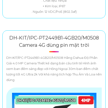
. Chất liệu: Nhựa
+ Kim loại, IP67
. Nguồn: 12 VDC/PoE (802.3af)
DH-KIT/IPC-PT2449B1-4GB20/M0508
Camera 4G dùng pin mặt trời
DH-KIT/IPC-PT2449B1-4GB20/M0508 Hãng Dahua Độ Phân
Giải 4.0 MP Camera Thiết kế dạng bán cầu tinh tế Hình ảnh
xem ban đêm sáng đẹp với Hồng Ngoại 30m ban đêm chất
lượng tốt 4G Ultra 2k Với khả năng tích hợp Thu Âm Và Loa nên
dùng