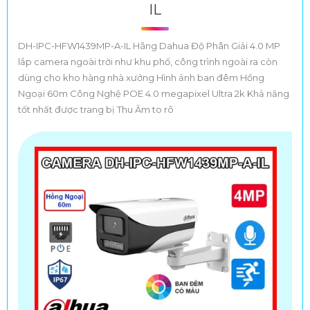
IL
DH-IPC-HFW1439MP-A-IL Hãng Dahua Độ Phân Giải 4.0 MP
lắp camera ngoài trời như khu phố, công trình ngoài ra còn
dùng cho kho hàng nhà xưởng Hình ảnh ban đêm Hồng
Ngoại 60m Công Nghệ POE 4.0 megapixel Ultra 2k Khả năng
tốt nhất được trang bị Thu Âm to rõ