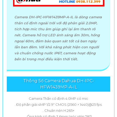
Camera DH-IPC-HFW1439MP-A-IL là dòng camera
thân cố định ngoài trời với độ phân giải 2.0MP,
tích hợp mic thu âm giúp ghi lại âm thanh rõ
nét. Camera hỗ trợ LED ánh sáng ấm 30m, hồng
ngoại 60m, đảm bảo quan sát tốt cả ban ngày
lẫn ban đêm. Với khả năng phát hiện con người
và chuẩn chống nước IP67, camera hoạt động
bền bỉ trong mọi điều kiện thời tiết.
Thông Số Camera Dahua DH-IPC-
HFW1439MP-A-IL
Camera Thân cố định 4.0MP có mic
. Độ phân giải 4MP 1/2.9" CMOS (2560 × 1440)@25 fps.
. Chuẩn nén H.265+
. Ống kính cố định 3.6mm (góc nhìn 78°)