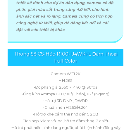
thiết kế dành cho dự án dân dụng, camera có độ
vấn và lắp đặt chuyên nghiệp,mang lại sự an tâm và hài
phân giải màu sắt trong sáng 4.0 MP, cho hình
lòng tuyệt đối cho người dùng.
ảnh sắc nét và rõ ràng. Camera cũng có tích hợp
công nghệ IP Wifi, giúp dễ dàng kết nối và cài
đặt với các thiết bị khác
Thông Số CS-H3c-R100-1J4WKFL Đàm Thoại
Full Color
Camera WiFi 2K
+ H.265
•Độ phân giải 2560 × 1440 @ 30fps
•Ống kính 4mm@ F2.0, 98°(Chéo), 82° (Ngang)
•Hỗ trợ 3D DNR , DWDR
•Chuấn nén H.265/H.264
•Hỗ trợ khe cắm thẻ nhớ đến 512GB
•Tích hợp Micro và loa, hỗ trợ đàm thoại 2 chiều
•Hỗ trợ phát hiện hình dạng người, phát hiện hành động vẫy