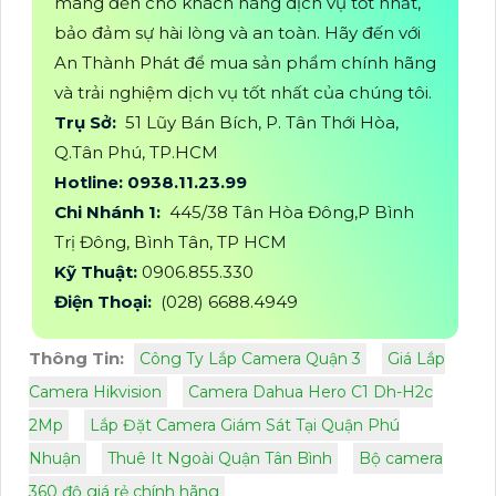
mang đến cho khách hàng dịch vụ tốt nhất,
bảo đảm sự hài lòng và an toàn. Hãy đến với
An Thành Phát để mua sản phẩm chính hãng
và trải nghiệm dịch vụ tốt nhất của chúng tôi.
Trụ Sở:
51 Lũy Bán Bích, P. Tân Thới Hòa,
Q.Tân Phú, TP.HCM
Hotline: 0938.11.23.99
Chi Nhánh 1:
445/38 Tân Hòa Đông,P Bình
Trị Đông, Bình Tân, TP HCM
Kỹ Thuật:
0906.855.330
Điện Thoại:
(028) 6688.4949
Thông Tin:
Công Ty Lắp Camera Quận 3
Giá Lắp
Camera Hikvision
Camera Dahua Hero C1 Dh-H2c
2Mp
Lắp Đặt Camera Giám Sát Tại Quận Phú
Nhuận
Thuê It Ngoài Quận Tân Bình
Bộ camera
360 độ giá rẻ chính hãng