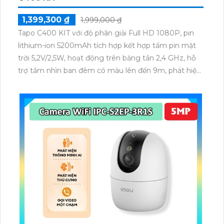
1,399,300 ₫
1,999,000 ₫
Tapo C400 KIT với độ phân giải Full HD 1080P, pin
lithium-ion 5200mAh tích hợp kết hợp tấm pin mặt
trời 5,2V/2,5W, hoạt động trên băng tần 2,4 GHz, hỗ
trợ tầm nhìn ban đêm có màu lên đến 9m, phát hiện
chuyển động và con người bằng AI, đồng thời lưu trữ
dữ liệu qua thẻ microSD lên đến 512GB.