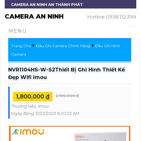
CAMERA AN NINH AN THÀNH PHÁT
CAMERA AN NINH
Hotline 0938.112.399
MENU
Trang Chủ
Đầu Ghi Camera Chính Hãng
Đầu Ghi Hình
Camera
NVR1104HS-W-S2Thiết Bị Ghi Hình Thiết Kế
Đẹp Wifi Imou
1,800,000 ₫
2,100,000 ₫
Thương hiệu:
Imou
Ngày đăng:
12/23/2023 8:20:02 AM