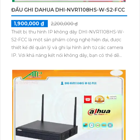
ĐẦU GHI DAHUA DHI-NVR1108HS-W-S2-FCC
1,900,000 ₫
2,200,000 ₫
Thiết bị thu hình IP không dây DHI-NVR1108HS-W-
S2-FCC là một sản phẩm công nghệ hiện đại, được
thiết kế để quản lý và ghi lại hình ảnh từ các camera
IP. Với khả năng kết nối không dây, bạn có thể dễ
dàng lắp đặt và cấu hình hệ thống mà không cần sử
dụng dây cáp phức tạp. Thiết bị này hỗ trợ nhiều
kênh ghi hình và tích hợp công nghệ nén video
H.264+/H.264, đảm bảo không gian lưu trữ tối ưu và
chất lượng hình ảnh sắc nét. Đồng thời, DHI-
NVR1108HS-W-S2-FCC cũng có khả năng xem từ xa
thông qua ứng dụng di động cho phép người dùng
kiểm soát và giám sát tình trạng an ninh mọi lúc mọi
nơi.