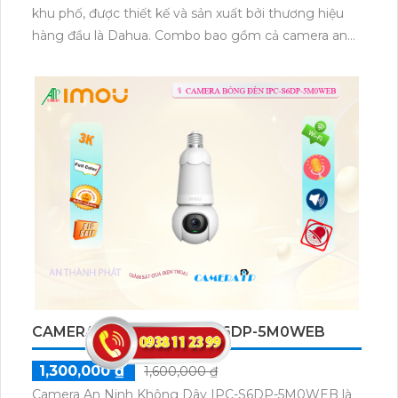
khu phố, được thiết kế và sản xuất bởi thương hiệu
hàng đầu là Dahua. Combo bao gồm cả camera an
ninh và các thiết bị điều khiển như micro và loa. Với
chức năng vượt trội của mình, combo này có khả
năng thu âm và phát lại âm thanh một cách chất
lượng
CAMERA WIFI IMOU IPC-S6DP-5M0WEB
1,300,000 ₫
1,600,000 ₫
Camera An Ninh Không Dây IPC-S6DP-5M0WEB là