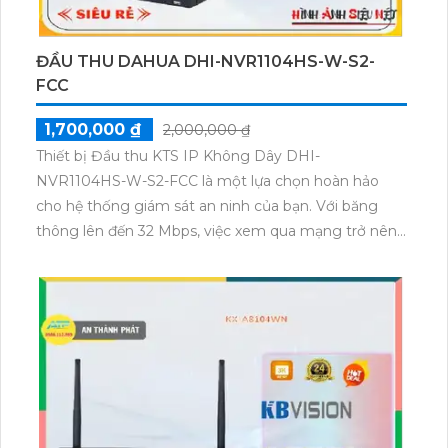
ĐẦU THU DAHUA DHI-NVR1104HS-W-S2-
FCC
1,700,000 ₫
2,000,000 ₫
Thiết bị Đầu thu KTS IP Không Dây DHI-
NVR1104HS-W-S2-FCC là một lựa chọn hoàn hảo
cho hệ thống giám sát an ninh của bạn. Với băng
thông lên đến 32 Mbps, việc xem qua mạng trở nên
mượt mà hơn bao giờ hết. Bạn có thể xem lại các
đoạn video với chất lượng cao, kể cả trong điều kiện
thiếu sáng nhờ tính năng 1 HDD Trong và nét cả
ngày và đêm. Ngoài ra, thiết bị còn hỗ trợ truyền tải
nhanh hơn 6.0 MP, sử dụng các chuẩn nén
H.265+/H.265/H.264+/H.264 và đáp ứng tiêu chuẩn
ONVIF.