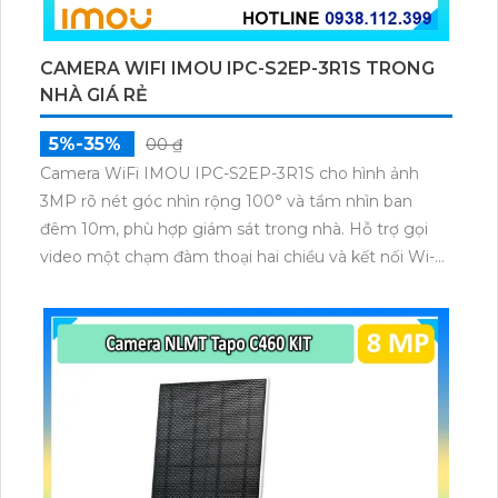
CAMERA WIFI IMOU IPC-S2EP-3R1S TRONG
NHÀ GIÁ RẺ
5%-35%
00 ₫
Camera WiFi IMOU IPC-S2EP-3R1S cho hình ảnh
3MP rõ nét góc nhìn rộng 100° và tầm nhìn ban
đêm 10m, phù hợp giám sát trong nhà. Hỗ trợ gọi
video một chạm đàm thoại hai chiều và kết nối Wi-Fi
ổn định giúp quan sát từ xa. Lưu trữ linh hoạt qua thẻ
microSD tối đa 256GB hoặc lưu đám mây dễ lắp đặt
cho gia đình và văn phòng nhỏ.