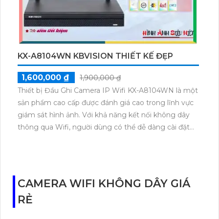
KX-A8104WN KBVISION THIẾT KẾ ĐẸP
1,600,000 ₫
1,900,000 ₫
Thiết bị Đầu Ghi Camera IP Wifi KX-A8104WN là một
sản phẩm cao cấp được đánh giá cao trong lĩnh vực
giám sát hình ảnh. Với khả năng kết nối không dây
thông qua Wifi, người dùng có thể dễ dàng cài đặt
và điều khiển từ xa qua ứng dụng điện thoại di động.
Đầu ghi này hỗ trợ chuẩn nén video H.264, đảm bảo
chất lượng hình ảnh sắc nét. Khả năng ghi hình 24/7,
chế độ ghi theo chuyển động và hồng ngoại thông
CAMERA WIFI KHÔNG DÂY GIÁ
minh giúp tăng cường bảo mật cho ngôi nhà hoặc
RẺ
công ty của bạn.