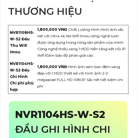
THƯƠNG HIỆU
1,800,000 VNĐ
Chất Lượng Hình Hình ảnh sắc
NVR1108HS-
nét với Ultra 4k lite Wifi Imou công nghệ luôn
W-S2 Đầu
được ứng dụng trong từng sản phẩm của mình
Thu Wifi
Công nghệ thiếu sáng 1 HDD Nền tảng kết nối IP
Imou
Wifi Đảm bảo độ phân giải cao
NVR1104HS-
1,800,000 VNĐ
Hình ảnh xem ban đêm sáng
W-S2 Đầu
đẹp với 1 HDD thiết kế với hình ảnh 2.0
Ghi Hình
megapixel FULL HD 1080P Sắc nét tiết kiệm chi
Chi phí phù
phí
hợp
NVR1104HS-W-S2
ĐẦU GHI HÌNH CHI