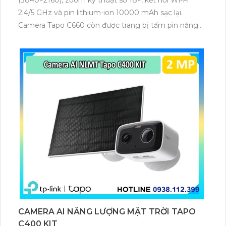
(3840×2160), zoom kỹ thuật số 18×, kết nối Wi-Fi
2.4/5 GHz và pin lithium-ion 10000 mAh sạc lại.
Camera Tapo C660 còn được trang bị tấm pin năng
lượng mặt trời 5.2V 2.5W, tích hợp AI phát hiện người,
thú cưng, phương tiện, lưu trữ thẻ microSD tối đa 512
GB.
CAMERA AI NĂNG LƯỢNG MẶT TRỜI TAPO
C400 KIT