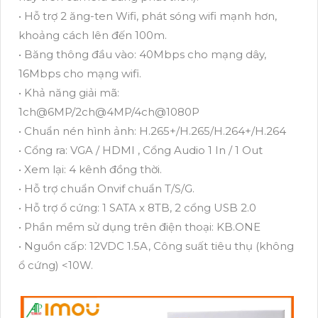
• Hỗ trợ 2 ăng-ten Wifi, phát sóng wifi mạnh hơn,
khoảng cách lên đến 100m.
• Băng thông đầu vào: 40Mbps cho mạng dây,
16Mbps cho mạng wifi.
• Khả năng giải mã:
1ch@6MP/2ch@4MP/4ch@1080P
• Chuẩn nén hình ảnh: H.265+/H.265/H.264+/H.264
• Cổng ra: VGA / HDMI , Cổng Audio 1 In / 1 Out
• Xem lại: 4 kênh đồng thời.
• Hỗ trợ chuẩn Onvif chuẩn T/S/G.
• Hỗ trợ ổ cứng: 1 SATA x 8TB, 2 cổng USB 2.0
• Phần mềm sử dụng trên điện thoại: KB.ONE
• Nguồn cấp: 12VDC 1.5A, Công suất tiêu thụ (không
ổ cứng) <10W.