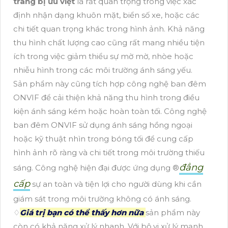
trang bị ưu việt
là rất quan trọng trong việc xác
định nhận dạng khuôn mặt, biển số xe, hoặc các
chi tiết quan trọng khác trong hình ảnh. Khả năng
thu hình chất lượng cao cũng rất mang nhiều tiện
ích trong việc giảm thiểu sự mờ mờ, nhòe hoặc
nhiễu hình trong các môi trường ánh sáng yếu.
Sản phẩm này cũng tích hợp công nghệ ban đêm
ONVIF để cải thiện khả năng thu hình trong điều
kiện ánh sáng kém hoặc hoàn toàn tối. Công nghệ
ban đêm ONVIF sử dụng ánh sáng hồng ngoại
hoặc kỹ thuật nhìn trong bóng tối để cung cấp
hình ảnh rõ ràng và chi tiết trong môi trường thiếu
đẳng
sáng. Công nghệ hiện đại được ứng dụng ®️
cấp
sự an toàn và tiện lợi cho người dùng khi cần
giám sát trong môi trường không có ánh sáng.
♢
Giá trị bạn có thể thấy hơn nữa
sản phẩm này
còn có khả năng xử lý nhanh. Với bộ vi xử lý mạnh