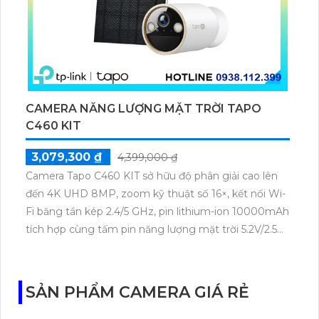
CAMERA NĂNG LƯỢNG MẶT TRỜI TAPO
C460 KIT
3,079,300 ₫
4,399,000 ₫
Camera Tapo C460 KIT sở hữu độ phân giải cao lên
đến 4K UHD 8MP, zoom kỹ thuật số 16×, kết nối Wi-
Fi băng tần kép 2.4/5 GHz, pin lithium-ion 10000mAh
tích hợp cùng tấm pin năng lượng mặt trời 5.2V/2.5W.
Tapo C460 KIT cũng hỗ trợ quan sát ban đêm màu
với cảm biến Starlight, tầm nhìn lên đến 15 m.
SẢN PHẨM CAMERA GIÁ RẺ