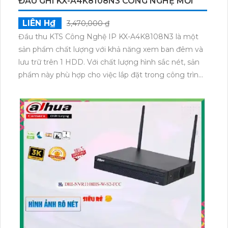
ĐẦU GHI KX-A4K8108N3 CÔNG NGHỆ MỚI
LIÊN H₫
3,470,000 ₫
Đầu thu KTS Công Nghệ IP KX-A4K8108N3 là một
sản phẩm chất lượng với khả năng xem ban đêm và
lưu trữ trên 1 HDD. Với chất lượng hình sắc nét, sản
phẩm này phù hợp cho việc lắp đặt trong công trình
dân dụng. Đầu ghi 8 kênh với chức năng chuyên
dụng và chế độ riêng tư khanh vùng khi xâm nhập,
giúp bạn yên tâm bảo vệ an ninh. Chất lượng hình
ảnh được cải thiện bởi công nghệ tiên tiến, cùng
nguồn giao động ổn định và tiết kiệm điện năng.
AssemblyVersion và định dạng video hỗ trợ linh hoạt,
đa dạng, giúp dễ dàng quản lý và lưu trữ dữ liệu.