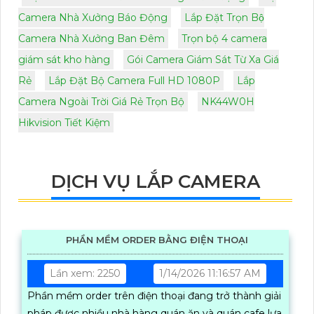
Camera Nhà Xưởng Báo Động
Lắp Đặt Trọn Bộ
Camera Nhà Xưởng Ban Đêm
Trọn bộ 4 camera
giám sát kho hàng
Gói Camera Giám Sát Từ Xa Giá
Rẻ
Lắp Đặt Bộ Camera Full HD 1080P
Lắp
Camera Ngoài Trời Giá Rẻ Trọn Bộ
NK44W0H
Hikvision Tiết Kiệm
DỊCH VỤ LẮP CAMERA
PHẦN MỀM ORDER BẰNG ĐIỆN THOẠI
Lần xem: 2250
1/14/2026 11:16:57 AM
Phần mềm order trên điện thoại đang trở thành giải
pháp được nhiều nhà hàng quán ăn và quán cafe lựa