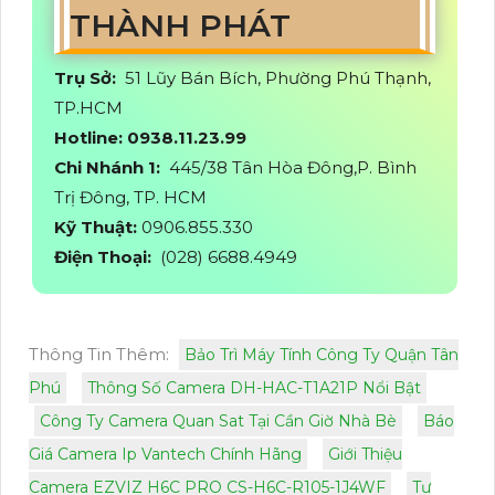
THÀNH PHÁT
Trụ Sở:
51 Lũy Bán Bích, Phường Phú Thạnh,
TP.HCM
Hotline: 0938.11.23.99
Chi Nhánh 1:
445/38 Tân Hòa Đông,P. Bình
Trị Đông, TP. HCM
Kỹ Thuật:
0906.855.330
Điện Thoại:
(028) 6688.4949
Thông Tin Thêm:
Bảo Trì Máy Tính Công Ty Quận Tân
Phú
Thông Số Camera DH-HAC-T1A21P Nổi Bật
Công Ty Camera Quan Sat Tại Cần Giờ Nhà Bè
Báo
Giá Camera Ip Vantech Chính Hãng
Giới Thiệu
Camera EZVIZ H6C PRO CS-H6C-R105-1J4WF
Tư