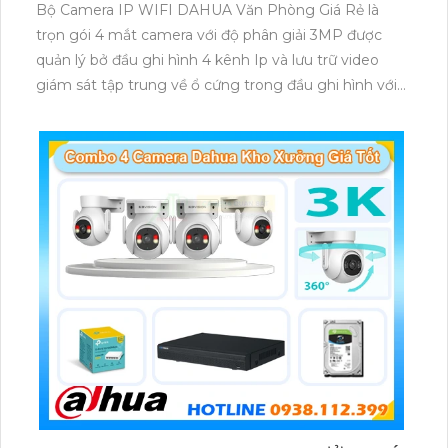
Bộ Camera IP WIFI DAHUA Văn Phòng Giá Rẻ là
trọn gói 4 mắt camera với độ phân giải 3MP được
quản lý bở đầu ghi hình 4 kênh Ip và lưu trữ video
giám sát tập trung về ổ cứng trong đầu ghi hình với
đầy đủ các chưc năng như AI Phát hiện chuyển
động, đàm thoại âm thanh 2 chiều và giám sát có
màu vào ban đêm