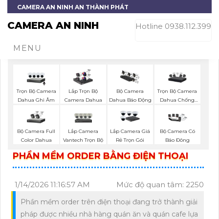
CAMERA AN NINH AN THÀNH PHÁT
CAMERA AN NINH
Hotline 0938.112.399
MENU
Trọn Bộ Camera
Trọn Bộ Camera
Lắp Trọn Bộ
Bộ Camera
Dahua Ghi Âm
Dahua Chống
Camera Dahua
Dahua Báo Động
Trộm
Bộ Camera Full
Lắp Camera
Lắp Camera Giá
Bộ Camera Có
Color Dahua
Vantech Trọn Bộ
Rẻ Trọn Gói
Báo Đông
PHẦN MỀM ORDER BẰNG ĐIỆN THOẠI
1/14/2026 11:16:57 AM
Mức độ quan tâm: 2250
Phần mềm order trên điện thoại đang trở thành giải
pháp được nhiều nhà hàng quán ăn và quán cafe lựa