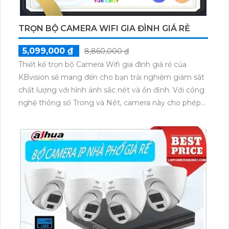
TRỌN BỘ CAMERA WIFI GIA ĐÌNH GIÁ RẺ
5,099,000 ₫
8,860,000 ₫
Thiết kế trọn bộ Camera Wifi gia đình giá rẻ của
KBvision sẽ mang đến cho bạn trải nghiệm giám sát
chất lượng với hình ảnh sắc nét và ổn định. Với công
nghệ thông số Trong và Nét, camera này cho phép
bạn giám sát từ xa cả ngày lẫn đêm với độ phân giải
2