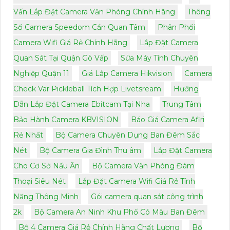
Vấn Lắp Đặt Camera Văn Phòng Chính Hãng
Thông
Số Camera Speedom Cần Quan Tâm
Phân Phối
Camera Wifi Giá Rẻ Chính Hãng
Lắp Đặt Camera
Quan Sát Tại Quận Gò Vấp
Sửa Máy Tính Chuyên
Nghiệp Quận 11
Giá Lắp Camera Hikvision
Camera
Check Var Pickleball Tích Hợp Livetsream
Hướng
Dẫn Lắp Đặt Camera Ebitcam Tại Nha
Trung Tâm
Bảo Hành Camera KBVISION
Báo Giá Camera Afiri
Rẻ Nhất
Bộ Camera Chuyên Dụng Ban Đêm Sắc
Nét
Bộ Camera Gia Đình Thu âm
Lắp Đặt Camera
Cho Cơ Sở Nấu Ăn
Bộ Camera Văn Phòng Đàm
Thoại Siêu Nét
Lắp Đặt Camera Wifi Giá Rẻ Tính
Năng Thông Minh
Gói camera quan sát công trình
2k
Bộ Camera An Ninh Khu Phố Có Màu Ban Đêm
Bộ 4 Camera Giá Rẻ Chính Hãng Chất Lượng
Bộ