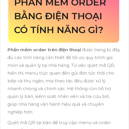
PHẦN MỀM ORDER
BẰNG ĐIỆN THOẠI
CÓ TÍNH NĂNG GÌ?
Phần mềm order tr
ên
đi
ện thoại
đư
ợc trang bị
đ
ầy
đ
ủ c
ác tính n
ăng c
ần thiết
đ
ể tối
ưu quy tr
ình g
ọi
m
ón và qu
ản l
ý t
ại nh
à hàng. T
ừ việc qu
ét mã QR,
hi
ển thị menu trực quan
đ
ến gửi
đơn t
ức thời cho
bếp v
à thu ngân, m
ọi thao t
ác
đ
ều
đư
ợc xử l
ý
nhanh chóng và chính xác. H
ệ thống c
òn h
ỗ trợ
quản l
ý bàn, ki
ểm so
át nhân viên và tra c
ứu bill,
gi
úp nhà hàng v
ận h
ành hi
ệu quả v
à chuyên
nghi
ệp h
ơn.
Quét mã QR tại bàn để truy cập menu và order