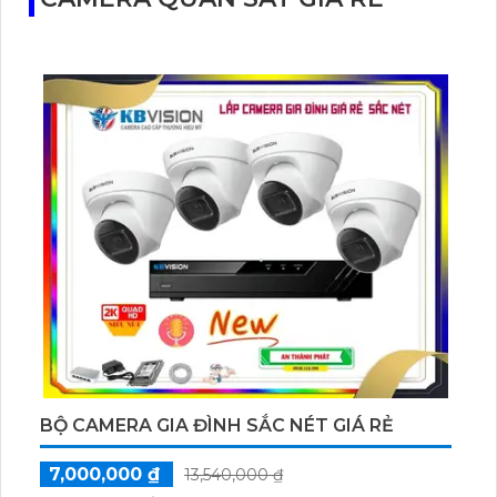
BỘ CAMERA GIA ĐÌNH SẮC NÉT GIÁ RẺ
7,000,000 ₫
13,540,000 ₫