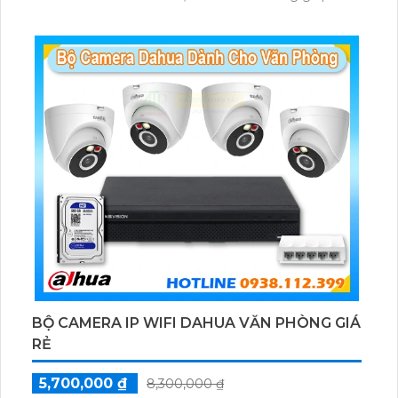
thoại âm thanh 2 chiều và báo động răng de chủ
động khi phát hiện xâm nhập
BỘ CAMERA IP WIFI DAHUA VĂN PHÒNG GIÁ
RẺ
5,700,000 ₫
8,300,000 ₫