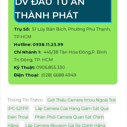
DV ĐẦU TƯ AN
THÀNH PHÁT
Trụ Sở:
51 Lũy Bán Bích, Phường Phú Thạnh,
TP.HCM
Hotline: 0938.11.23.99
Chi Nhánh 1:
445/38 Tân Hòa Đông,P. Bình
Trị Đông, TP. HCM
Kỹ Thuật:
0906.855.330
Điện Thoại:
(028) 6688.4949
Thông Tin Thêm:
Giới Thiệu Camera Imou Ngoài Trời
IPC-S21FP
Lắp Camera Cửa Hàng Giám Sát Qua
Điện Thoại
Phân Phối Camera Quan Sát Chính
Hãng
Lắp Camera Kbvision Giá Rẻ Chính Hãng