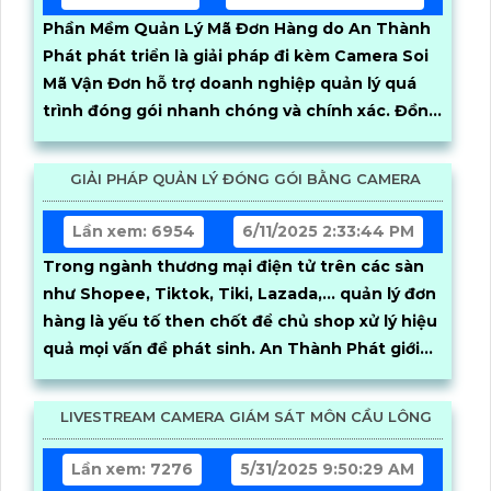
Phần Mềm Quản Lý Mã Đơn Hàng do An Thành
Phát phát triển là giải pháp đi kèm Camera Soi
Mã Vận Đơn hỗ trợ doanh nghiệp quản lý quá
trình đóng gói nhanh chóng và chính xác. Đồng
thời giúp xử lý khiếu nại khách hàng kịp thời và
giám sát được quy trình đóng hàng của nhân
GIẢI PHÁP QUẢN LÝ ĐÓNG GÓI BẰNG CAMERA
viên phần mềm hoạt động mượt mà trên nhiều
thiết bị như điện thoại, ipad, laptop, máy tính
Lần xem: 6954
6/11/2025 2:33:44 PM
đáp ứng nhu cầu quản lý linh hoạt mọi lúc mọi
Trong ngành thương mại điện tử trên các sàn
nơi
như Shopee, Tiktok, Tiki, Lazada,… quản lý đơn
hàng là yếu tố then chốt để chủ shop xử lý hiệu
quả mọi vấn đề phát sinh. An Thành Phát giới
thiệu giải pháp quản lý đóng hàng bằng phần
mềm trên máy tính kết hợp camera soi mã vận
LIVESTREAM CAMERA GIÁM SÁT MÔN CẦU LÔNG
đơn, nâng cao độ chính xác và hiệu quả trong
quy trình quản lý
Lần xem: 7276
5/31/2025 9:50:29 AM