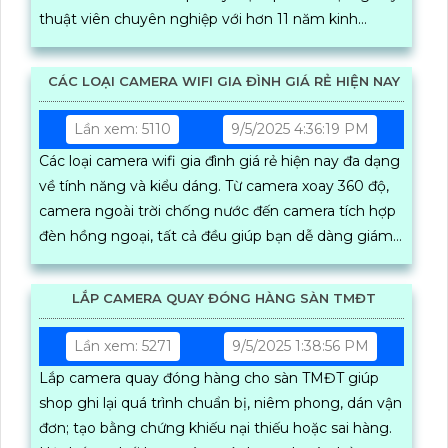
thuật viên chuyên nghiệp với hơn 11 năm kinh
nghiệm và tinh thần trách nhiệm cao An Thành Phát
mang đến giải pháp sửa chữa camera nhà xưởng
CÁC LOẠI CAMERA WIFI GIA ĐÌNH GIÁ RẺ HIỆN NAY
tận nơi nhanh chóng tiết kiệm chi phí và đáp ứng
mọi nhu cầu của khách hàng tại TP
Lần xem: 5110
9/5/2025 4:36:19 PM
Các loại camera wifi gia đình giá rẻ hiện nay đa dạng
về tính năng và kiểu dáng. Từ camera xoay 360 độ,
camera ngoài trời chống nước đến camera tích hợp
đèn hồng ngoại, tất cả đều giúp bạn dễ dàng giám
sát ngôi nhà từ xa qua điện thoại một cách tiện lợi
LẮP CAMERA QUAY ĐÓNG HÀNG SÀN TMĐT
Lần xem: 5271
9/5/2025 1:38:56 PM
Lắp camera quay đóng hàng cho sàn TMĐT giúp
shop ghi lại quá trình chuẩn bị, niêm phong, dán vận
đơn; tạo bằng chứng khiếu nại thiếu hoặc sai hàng.