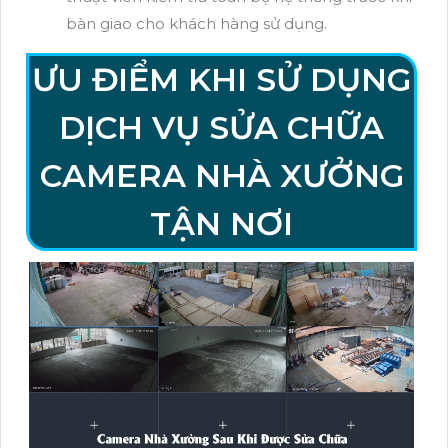
bàn giao cho khách hàng sử dụng.
ƯU ĐIỂM KHI SỬ DỤNG
DỊCH VỤ SỬA CHỮA
CAMERA NHÀ XƯỞNG
TẬN NƠI