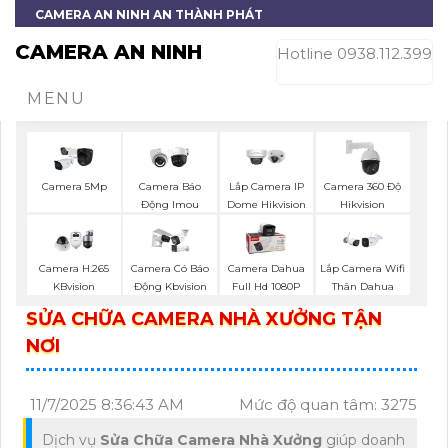
CAMERA AN NINH AN THÀNH PHÁT
CAMERA AN NINH
Hotline 0938.112.399
MENU
Camera 5Mp
Camera Báo
Lắp Camera IP
Camera 360 Độ
Động Imou
Dome Hikvision
Hikvision
Camera H.265
Camera Có Báo
Camera Dahua
Lắp Camera Wifi
KBvision
Động Kbvision
Full Hd 1080P
Thân Dahua
SỬA CHỮA CAMERA NHÀ XƯỞNG TẬN
NƠI
11/7/2025 8:36:43 AM
Mức độ quan tâm: 3275
Dịch vụ
Sửa Chữa Camera Nhà Xưởng
giúp doanh