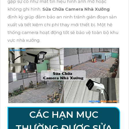
gặp sự cố như mất tín hiệu hình ảnh mờ hoặc
không ghi hình.
Sửa Chữa Camera Nhà Xưởng
định kỳ giúp đảm bảo an ninh tránh gián đoạn sản
xuất và tiết kiệm chi phí thay mới thiết bị. Một hệ
thống camera hoạt động tốt sẽ bảo vệ toàn bộ khu
vực nhà xưởng.
CÁC HẠN MỤC
THƯỜNG ĐƯỢC SỬA