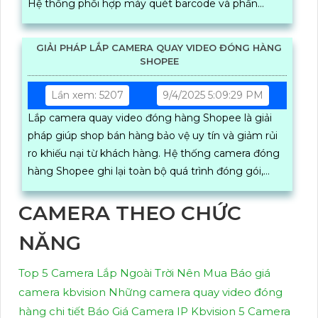
Hệ thống phối hợp máy quét barcode và phần
mềm tra cứu theo mã vận đơn, cho phép tìm, tải
video, giảm chi phí hoàn, nâng uy tín bán hàng
GIẢI PHÁP LẮP CAMERA QUAY VIDEO ĐÓNG HÀNG
SHOPEE
Lần xem: 5207
9/4/2025 5:09:29 PM
Lắp camera quay video đóng hàng Shopee là giải
pháp giúp shop bán hàng bảo vệ uy tín và giảm rủi
ro khiếu nại từ khách hàng. Hệ thống camera đóng
hàng Shopee ghi lại toàn bộ quá trình đóng gói,
đảm bảo minh bạch, rõ ràng, đồng thời kết hợp
phần mềm quản lý đơn hàng giúp tra cứu nhanh
CAMERA THEO CHỨC
video theo mã vận đơn, tiết kiệm thời gian và chi phí
NĂNG
xử lý đơn hoàn
Top 5 Camera Lắp Ngoài Trời Nên Mua
Báo giá
camera kbvision
Những camera quay video đóng
hàng chi tiết
Báo Giá Camera IP Kbvision
5 Camera