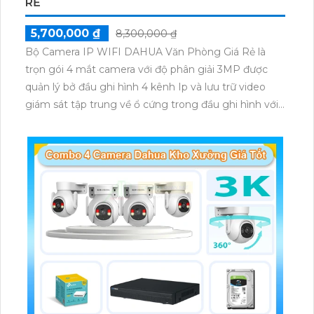
RẺ
5,700,000 ₫
8,300,000 ₫
Bộ Camera IP WIFI DAHUA Văn Phòng Giá Rẻ là
trọn gói 4 mắt camera với độ phân giải 3MP được
quản lý bở đầu ghi hình 4 kênh Ip và lưu trữ video
giám sát tập trung về ổ cứng trong đầu ghi hình với
đầy đủ các chưc năng như AI Phát hiện chuyển
động, đàm thoại âm thanh 2 chiều và giám sát có
màu vào ban đêm