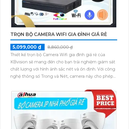
TRỌN BỘ CAMERA WIFI GIA ĐÌNH GIÁ RẺ
5,099,000 ₫
8,860,000 ₫
Thiết kế trọn bộ Camera Wifi gia đình giá rẻ của
KBvision sẽ mang đến cho bạn trải nghiệm giám sát
chất lượng với hình ảnh sắc nét và ổn định. Với công
nghệ thông số Trong và Nét, camera này cho phép
bạn giám sát từ xa cả ngày lẫn đêm với độ phân giải
2