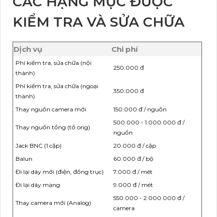
CÁC HẠNG MỤC ĐƯỢC
KIỂM TRA VÀ SỬA CHỮA
Dịch vụ
Chi phí
Phí kiểm tra, sửa chữa (nội
250.000 đ
thành)
Phí kiểm tra, sửa chữa (ngoại
350.000 đ
thành)
Thay nguồn camera mới
150.000 đ / nguồn
500.000 - 1.000.000 đ /
Thay nguồn tổng (tổ ong)
nguồn
Jack BNC (1 cặp)
20.000 đ / cặp
Balun
60.000 đ / bộ
Đi lại dây mới (điện, đồng trục)
7.000 đ / mét
Đi lại dây mạng
9.000 đ / mét
550.000 - 2.000.000 đ /
Thay camera mới (Analog)
camera