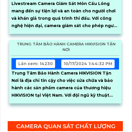
Livestream Camera Giám Sát Môn Cầu Lông
mang đến sự tiện lợi và an toàn cho người chơi
và khán giả trong quá trình thi đấu. Với công
nghệ hiện đại, camera giám sát cho phép người
xem theo dõi trực tiếp từ xa mọi diễn biến trận
đấu một cách chi tiết và rõ ràng
TRUNG TÂM BẢO HÀNH CAMERA HIKVISION TẬN
NƠI
Lần xem: 14230
10/17/2024 1:44:32 PM
Trung Tâm Bảo Hành Camera HIKVISION Tận
Nơi là địa chỉ tin cậy cho việc sửa chữa và bảo
hành các sản phẩm camera của thương hiệu
HIKVISION tại Việt Nam. Với đội ngũ kỹ thuật
viên chuyên nghiệp và giàu kinh nghiệm, chúng
tôi cam kết mang đến dịch vụ nhanh chóng,
chất lượng và hiệu quả, giúp khách hàng giải
quyết các vấn đề về camera một cách dễ dàng
CAMERA QUAN SÁT CHẤT LƯỢNG
và nhanh chóng