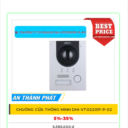
CHUÔNG CỬA THÔNG MINH DHI-VTO2201F-P-S2
5%-35%
5,385,000 ₫