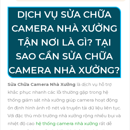
DỊCH VỤ SỬA CHỮA
CAMERA NHÀ XƯỞNG
TẬN NƠI LÀ GÌ? TẠI
SAO CẦN SỬA CHỮA
CAMERA NHÀ XƯỞNG?
Sửa Chữa Camera Nhà Xưởng
là dịch vụ hỗ trợ
khắc phục nhanh các lỗi thường gặp trong hệ
thống giám sát nhà xưởng giúp camera hoạt động
ổn định hình ảnh rõ nét và truyền tải dữ liệu liên tục.
Với đặc thù môi trường nhà xưởng rộng nhiều bụi và
nhiệt độ cao
hệ thống camera nhà xưởng
rất dễ