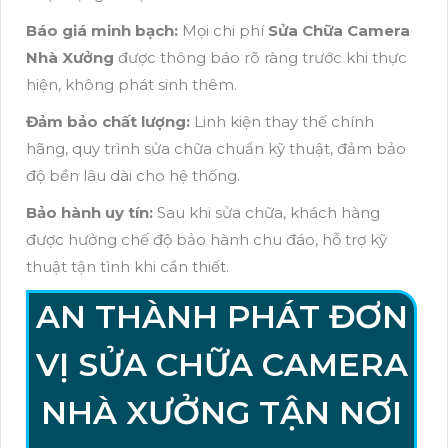
Báo giá minh bạch:
Mọi chi phí
Sửa Chữa Camera
Nhà Xưởng
được thông báo rõ ràng trước khi thực
hiện, không phát sinh thêm.
Đảm bảo chất lượng:
Linh kiện thay thế chính
hãng, quy trình sửa chữa chuẩn kỹ thuật, đảm bảo
độ bền lâu dài cho hệ thống.
Bảo hành uy tín:
Sau khi sửa chữa, khách hàng
được hưởng chế độ bảo hành chu đáo, hỗ trợ kỹ
thuật tận tình khi cần thiết.
AN THÀNH PHÁT ĐƠN
VỊ SỬA CHỮA CAMERA
NHÀ XƯỞNG TẬN NƠI