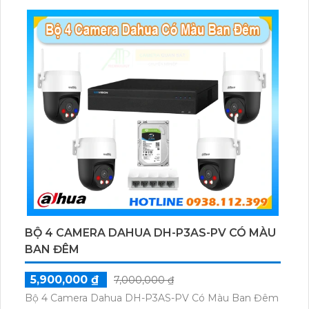
BỘ 4 CAMERA DAHUA DH-P3AS-PV CÓ MÀU
BAN ĐÊM
5,900,000 ₫
7,000,000 ₫
Bộ 4 Camera Dahua DH-P3AS-PV Có Màu Ban Đêm