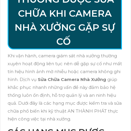
CHỮA KHI CAMERA
NHÀ XƯỞNG GẶP SỰ
CỐ
Khi vận hành, camera giám sát nhà xưởng thường
xuyên hoạt động liên tục nên dễ gặp sự cố như mất
tín hiệu hình ảnh mờ nhiễu hoặc camera không ghi
hình. Dịch vụ
Sửa Chữa Camera Nhà Xưởng
giúp
khắc phục nhanh những vấn đề này đảm bảo hệ
thống luôn ổn định, hỗ trợ quản lý và an ninh hiệu
quả. Dưới đây là các hạng mục được kiểm tra và sửa
chữa phổ biến khi kỹ thuật AN THÀNH PHÁT thực
hiện công việc tại nhà xưởng.