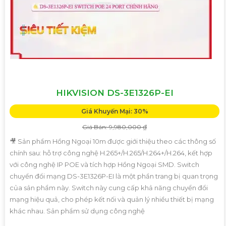
Chuyên nghiệp và tin cậy: Camera được thiết kế để đáp
ứng các yêu cầu an ninh chuyên nghiệp, mang đến sự an
tâm cho dự án của quý khách.
Dịch vụ đi kèm:- Tư vấn, lựa chọn thiết bị phù hợp với
không gian và mục tiêu của dự án.- Lắp đặt, cài đặt và tối
ưu hóa hệ thống camera an ninh.- Hướng dẫn sử dụng và
bảo trì sản phẩm.
HIKVISION DS-3E1326P-EI
Với sự cam kết về chất lượng sản phẩm, giá cả cạnh tranh
và dịch vụ chăm sóc khách hàng chuyên nghiệp, chúng tôi
Giá Khuyến Mại: 30%
mong muốn được hợp tác cùng quý khách hàng trong dự
Giá Bán: 9,980,000 ₫
án này.
🎥 Sản phẩm Hồng Ngoại 10m được giới thiệu theo các thông số
Để biết thêm thông tin và nhận được báo giá chi tiết, vui
chính sau: hỗ trợ công nghệ H.265+/H.265/H.264+/H.264, kết hợp
với công nghệ IP POE và tích hợp Hồng Ngoại SMD. Switch
lòng liên hệ với chúng tôi qua số điện thoại hoặc email dưới
chuyển đổi mạng DS-3E1326P-EI là một phần trang bị quan trọng
đây.
của sản phẩm này. Switch này cung cấp khả năng chuyển đổi
Trân trọng,
mạng hiệu quả, cho phép kết nối và quản lý nhiều thiết bị mạng
[Đơn vị cung cấp]
khác nhau. Sản phẩm sử dụng công nghệ