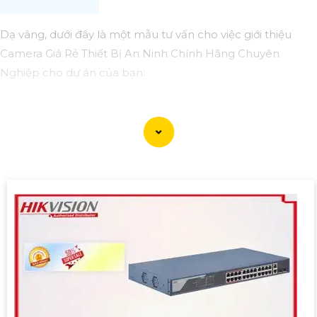
Dạ vâng, dưới đây là một mẫu tư vấn cho việc giới thiệu
Camera Giá Rẻ Thiết Bị An Ninh Chính Hãng Chuyên
Nghiệp cho dự án của bạn:
Camera Giá Rẻ Thiết Bị An Ninh Chính Hãng Chuyên
Nghiệp cho Dự Án
Chào quý khách hàng,
Chúng tôi xin giới thiệu đến quý khách hàng dòng sản
phẩm Camera Giá Rẻ Thiết Bị An Ninh Chính Hãng Chuyên
Nghiệp, đáp ứng nhu cầu an ninh và giám sát cho dự án
của quý khách một cách hiệu quả, tin cậy và tiết kiệm.
Ưu điểm của dòng sản phẩm:〗
1:
Giá cả hợp lý: Camera giá
rẻ nhưng vẫn
tin tưởng
chất lượng và hiệu suất làm việc.
👩‍🌾
2:
Chất lượng chính hãng: Sản phẩm được chọn lọc từ
các nhà sản xuất uy tín, cam kết chất lượng chính hãng.
3: