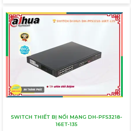
SWITCH THIẾT BỊ NỐI MẠNG DH-PFS3218-
16ET-135