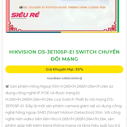
HIKVISION DS-3E1105P-EI SWITCH CHUYỂN
ĐỔI MẠNG
Giá Khuyến Mại: 30%
Giá Bán: 1,350,000 ₫
📽 Sản phẩm Hồng Ngoại 10m H.265+/H.265/H.264+/H.264 sử
dụng công nghệ IP POE và được trang bị
H.265+/H.265/H.264+/H.264 của Switch Thiết bị nối mạng DS-
3E1105P-EI. Đây là một sản phẩm camera giám sát sử dụng công
nghệ hồng ngoại SMD (Smart Motion Detection) 10m. Với công
nghệ nén video tiên tiến như H.265+/H.265/H.264+/H.264, sản
phẩm giúp tiết kiệm băng thông mạng và tăng hiệu suất lưu trữ