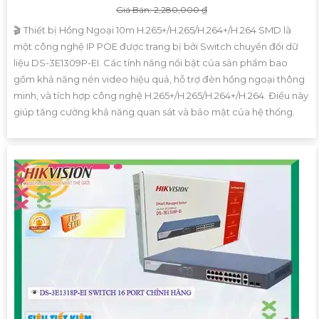
Giá Bán: 2,280,000 ₫
🎬 Thiết bị Hồng Ngoại 10m H.265+/H.265/H.264+/H.264 SMD là
một công nghệ IP POE được trang bị bởi Switch chuyển đổi dữ
liệu DS-3E1309P-EI. Các tính năng nổi bật của sản phẩm bao
gồm khả năng nén video hiệu quả, hỗ trợ đèn hồng ngoại thông
minh, và tích hợp công nghệ H.265+/H.265/H.264+/H.264. Điều này
giúp tăng cường khả năng quan sát và bảo mật của hệ thống.