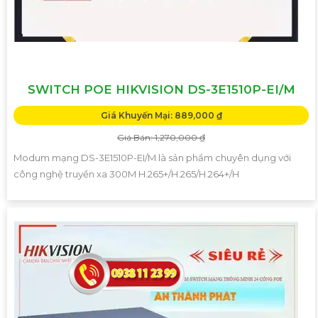
SWITCH POE HIKVISION DS-3E1510P-EI/M
Giá Khuyến Mại: 889,000 ₫
Giá Bán: 1,270,000 ₫
Modum mạng DS-3E1510P-EI/M là sản phẩm chuyên dụng với
công nghệ truyền xa 300M H.265+/H.265/H.264+/H