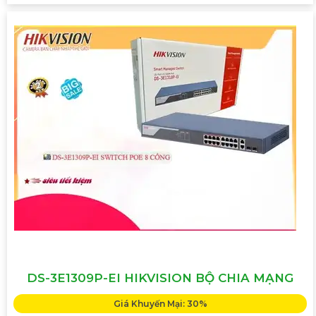
DS-3E1309P-EI HIKVISION BỘ CHIA MẠNG
Giá Khuyến Mại: 30%