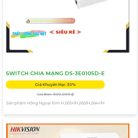
SWITCH CHIA MẠNG DS-3E0105D-E
Giá Khuyến Mại: 30%
Giá Bán: 300,000 ₫
Sản phẩm Hồng Ngoại 10m H.265+/H.265/H.264+/H