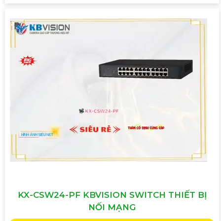
Hy vọng mẫu tư vấn trên sẽ giúp bạn có thêm ý tưởng để
giới thiệu Camera Giá Rẻ Thiết Bị An Ninh Chính Hãng
Chuyên Nghiệp cho dự án của mình. Nếu cần thêm bất kỳ
thông tin hay sự điều chỉnh nào, hãy Cung cấp cho công
trình biết để Từng công trình có thể hỗ trợ bạn tốt hơn.
'
KX-CSW24-PF KBVISION SWITCH THIẾT BỊ
NỐI MẠNG