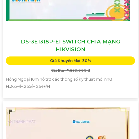
DS-3E1318P-EI SWITCH CHIA MẠNG
HIKVISION
Giá Khuyến Mại: 30%
Giá Bán: 7,850,000 ₫
Hồng Ngoại 10m hỗ trợ các thông số kỹ thuật mới như
H.265+/H.265/H.264+/H