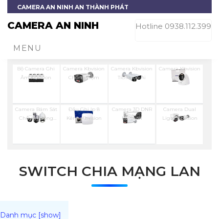
CAMERA AN NINH AN THÀNH PHÁT
CAMERA AN NINH
Hotline 0938.112.399
MENU
Bộ Camera Ghi
Camera Kbvision
Camera Kbvision
Camera Kbvision
Âm Kbvision
Chống Trộm
Tích Hợp Ai
Giá Rẻ
Camera Bám Sát
Đầu Ghi Ip 8
Camera 3D DNR
Camera Dual
Chuyển Động
Kênh Kbvision
Kbvision
Light Kbvision
Kbvision
SWITCH CHIA MẠNG LAN