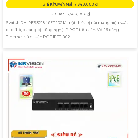
Giá Khuyến Mại: 7,940,000 ₫
Giá Bán: 8,500,000 ₫
Switch DH-PFS3218-16ET-135 là một thiết bị nối mạng hiệu suất
cao được trang bị công nghệ IP POE tiên tiến. Với 16 cổng
Ethernet và chuẩn POE IEEE 802