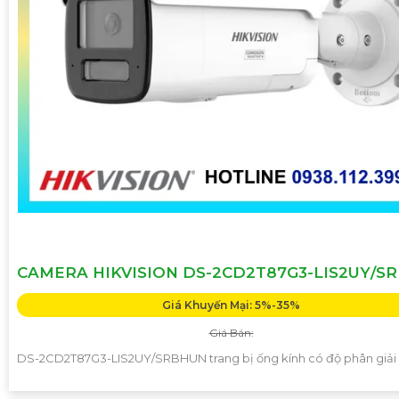
CAMERA HIKVISION DS-2CD2T87G3-LIS2UY/S
Giá Khuyến Mại: 5%-35%
Giá Bán:
DS-2CD2T87G3-LIS2UY/SRBHUN trang bị ống kính có độ phân giải