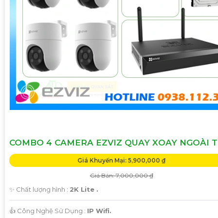
COMBO 4 CAMERA EZVIZ QUAY XOAY NGOÀI T
Giá Khuyến Mại: 5,900,000 ₫
Giá Bán: 7,000,000 ₫
✨ Chất lượng hình :
2K Lite .
👍 Công Nghệ Sử Dụng :
IP Wifi.