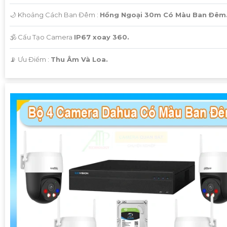
🌙 Khoảng Cách Ban Đêm :
Hồng Ngoại 30m Có Màu Ban Ðêm
🕉️ Cấu Tạo Camera
IP67 xoay 360.
️📡 Ưu Điểm :
Thu Âm Và Loa.