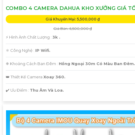
COMBO 4 CAMERA DAHUA KHO XƯỞNG GIÁ T
Giá Khuyến Mại: 5,500,000 ₫
Giá Bán: 6,500,000 ₫
️⚡ Hình Ành Chất Lượng :
3k .
⚛️ Công Nghệ :
IP Wifi.
❈ Khoảng Cách Ban Đêm :
Hồng Ngoại 30m Có Màu Ban Ðêm.
👑 Thiết Kế Camera
Xoay 360.
️✔️ Ưu Điểm :
Thu Âm Và Loa.