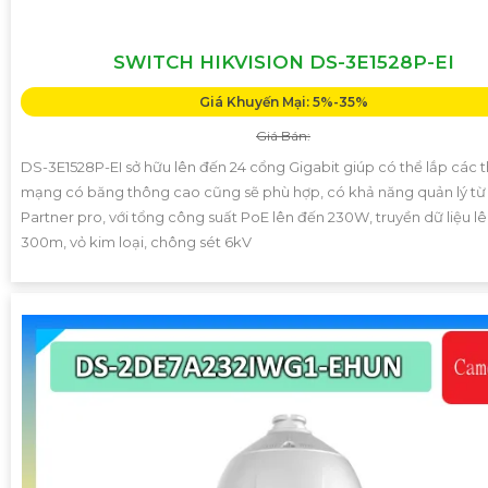
SWITCH HIKVISION DS-3E1528P-EI
Giá Khuyến Mại: 5%-35%
Giá Bán:
DS-3E1528P-EI sở hữu lên đến 24 cổng Gigabit giúp có thể lắp các th
mạng có băng thông cao cũng sẽ phù hợp, có khả năng quản lý từ 
Partner pro, với tổng công suất PoE lên đến 230W, truyền dữ liệu l
300m, vỏ kim loại, chông sét 6kV