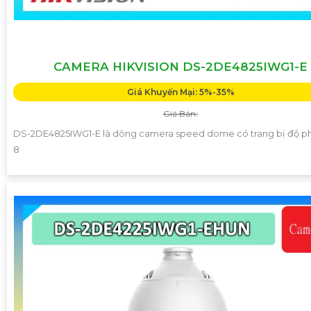
CAMERA HIKVISION DS-2DE4825IWG1-E
Giá Khuyến Mại: 5%-35%
Giá Bán:
DS-2DE4825IWG1-E là dòng camera speed dome có trang bị độ ph
8