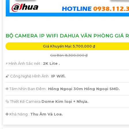
BỘ CAMERA IP WIFI DAHUA VĂN PHÒNG GIÁ R
Giá Khuyến Mại: 5,700,000 ₫
Giá Bán: 8,300,000 ₫
️⚡ Hình Ảnh Sắc nét :
2K Lite .
🌠 Công Nghệ Hình Ảnh :
IP Wifi.
❈ Tầm Nhìn Ban Đêm :
Hồng Ngoại 30m Hồng Ngoại SMD.
🔩 Thiết Kế Camera
Dome Kim loại + Nhựa.
️✤ Khả Năng :
Thu Âm Và Loa.