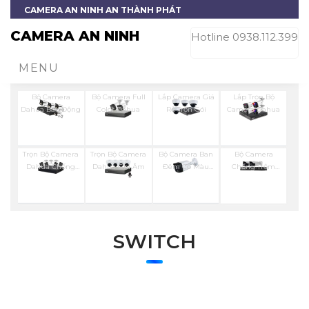
CAMERA AN NINH AN THÀNH PHÁT
CAMERA AN NINH
Hotline 0938.112.399
MENU
Bộ Camera
Bộ Camera Full
Lắp Camera Giá
Lắp Trọn Bộ
Dahua Báo Động
Color Dahua
Rẻ Trọn Gói
Camera Dahua
Trọn Bộ Camera
Trọn Bộ Camera
Bộ Camera Ban
Bộ Camera
Dahua Chống
Dahua Ghi Âm
Đêm Có Màu
Chống Trộm
Trộm
Kbvision
Visioncop
SWITCH