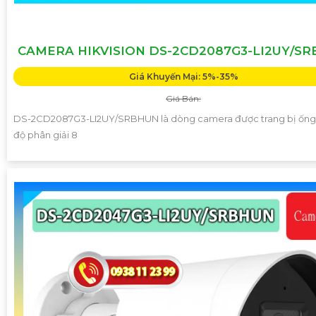
CAMERA HIKVISION DS-2CD2087G3-LI2UY/S
Giá Khuyến Mại: 5%-35%
Giá Bán:
DS-2CD2087G3-LI2UY/SRBHUN là dòng camera được trang bị ống 
độ phân giải 8