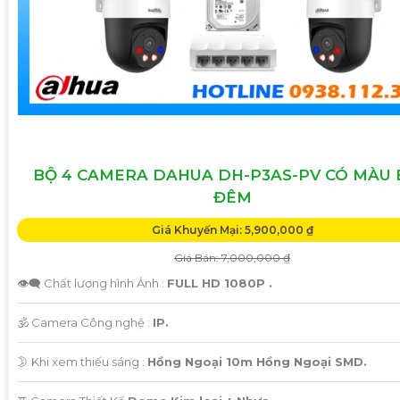
BỘ 4 CAMERA DAHUA DH-P3AS-PV CÓ MÀU
ĐÊM
Giá Khuyến Mại: 5,900,000 ₫
Giá Bán: 7,000,000 ₫
👁️‍🗨 Chất lượng hình Ảnh :
FULL HD 1080P .
🕉️ Camera Công nghệ :
IP.
🌛 Khi xem thiếu sáng :
Hồng Ngoại 10m Hồng Ngoại SMD.