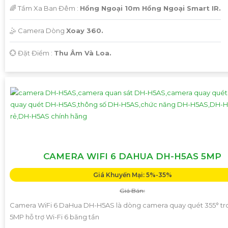
🌈 Tầm Xa Ban Đêm :
Hồng Ngoại 10m Hồng Ngoại Smart IR.
🤹 Camera Dòng
Xoay 360.
️💮 Đặt Điểm :
Thu Âm Và Loa.
CAMERA WIFI 6 DAHUA DH-H5AS 5MP
Giá Khuyến Mại: 5%-35%
Giá Bán:
Camera WiFi 6 DaHua DH-H5AS là dòng camera quay quét 355° tr
5MP hỗ trợ Wi-Fi 6 băng tần