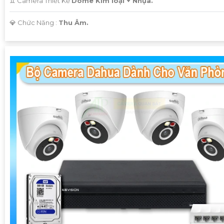
♊ Camera Thiết Kế
Dome Kim loại + Nhựa.
️💎 Chức Năng :
Thu Âm.