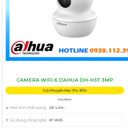
CAMERA WIFI 6 DAHUA DH-H3T 3MP
Giá Khuyến Mại: 5%-35%
Giá Bán:
☀️ Hình ảnh chất lượng :
2K Lite .
⚜️ Sử dụng công nghệ :
IP Wifi.