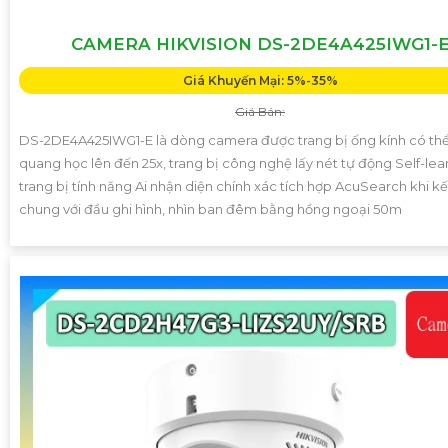
CAMERA HIKVISION DS-2DE4A425IWG1-
Giá Khuyến Mại: 5%-35%
Giá Bán:
DS-2DE4A425IWG1-E là dòng camera được trang bị ống kính có t
quang học lên đến 25x, trang bị công nghệ lấy nét tự động Self-lea
trang bị tính năng Ai nhận diện chính xác tích hợp AcuSearch khi k
chung với đầu ghi hình, nhìn ban đêm bằng hồng ngoại 50m