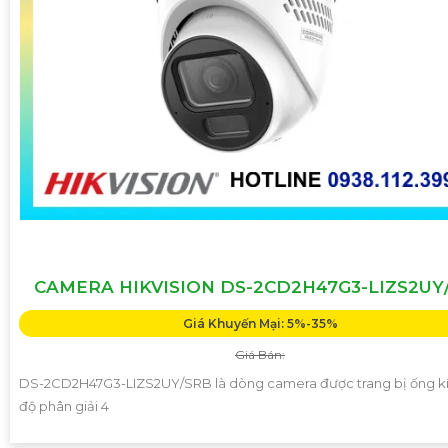
CAMERA HIKVISION DS-2CD2H47G3-LIZS2UY
Giá Khuyến Mại: 5%-35%
Giá Bán:
DS-2CD2H47G3-LIZS2UY/SRB là dòng camera được trang bị ống k
độ phân giải 4