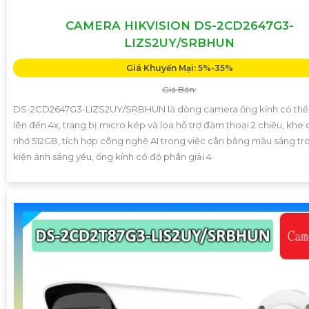
CAMERA HIKVISION DS-2CD2647G3-
LIZS2UY/SRBHUN
Giá Khuyến Mại: 5%-35%
Giá Bán:
DS-2CD2647G3-LIZS2UY/SRBHUN là dòng camera ống kính có th
lên đến 4x, trang bị micro kép và loa hỗ trợ đàm thoại 2 chiều, khe
nhớ 512GB, tích hợp công nghệ AI trong việc cân bằng màu sáng tr
kiện ánh sáng yếu, ống kính có độ phân giải 4