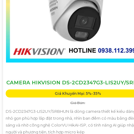
CAMERA HIKVISION DS-2CD2347G3-LIS2UY/S
Giá Khuyến Mại: 5%-35%
Giá Bán:
DS-2CD2347G3-LIS2UY/SRBHUN là dòng camera thiết kế kiểu dá
nhỏ gọn phù hợp lắp đặt trong nhà, nhìn ban đêm có màu bằng đèn
sáng và nhờ công nghệ ColorVU HikAI-ISP, có tính năng AI giúp nhậ
người và phương tiện, tích hợp micro kép