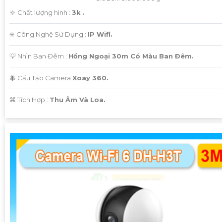
🔆 Chất lượng hình :
3k .
✳️ Công Nghệ Sử Dụng :
IP Wifi.
💡 Nhìn Ban Đêm :
Hồng Ngoại 30m Có Màu Ban Ðêm.
🐜 Cấu Tạo Camera
Xoay 360.
️⌘ Tích Hợp :
Thu Âm Và Loa.