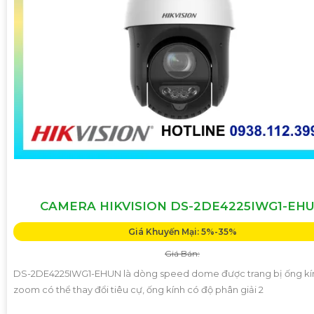
CAMERA HIKVISION DS-2DE4225IWG1-EH
Giá Khuyến Mại: 5%-35%
Giá Bán:
DS-2DE4225IWG1-EHUN là dòng speed dome được trang bị ống kí
zoom có thể thay đổi tiêu cự, ống kính có độ phân giải 2