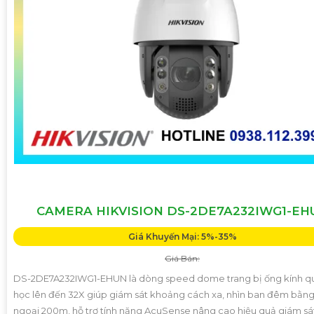
CAMERA HIKVISION DS-2DE7A232IWG1-EH
Giá Khuyến Mại: 5%-35%
Giá Bán:
DS-2DE7A232IWG1-EHUN là dòng speed dome trang bị ống kính q
học lên đến 32X giúp giám sát khoảng cách xa, nhìn ban đêm bằn
ngoại 200m, hỗ trợ tính năng AcuSense nâng cao hiệu quả giám sá