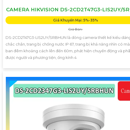
CAMERA HIKVISION DS-2CD2T47G3-LIS2UY/S
Giá Khuyến Mại: 5%-35%
Giá Bán:
DS-2CD2T47G3-LIS2UY/SRBHUN là dòng camera thiết kế kiểu dán
chắc chắn, trang bị chống nước IP 67, trang bị khả năng nhìn có m
ban đêm khoảng cách lên đến 60m, phát hiện chuyển động và phâ
được người và phương tiện, ống kính 4