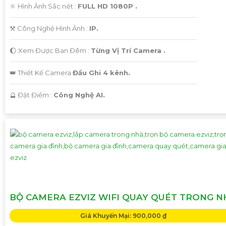
🔆 Hình Ảnh Sắc nét :
FULL HD 1080P .
⚒ Công Nghệ Hình Ảnh :
IP.
🌔 Xem Được Ban Đêm :
Từng Vị Trí Camera .
👑 Thiết Kế Camera
Đầu Ghi 4 kênh.
️🔮 Đặt Điểm :
Công Nghệ AI.
BỘ CAMERA EZVIZ WIFI QUAY QUÉT TRONG N
Giá Khuyến Mại: 900,000 ₫