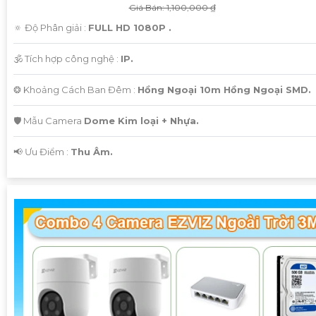
Giá Bán: 1,100,000 ₫
🔅 Độ Phân giải :
FULL HD 1080P .
🕉️ Tích hợp công nghệ :
IP.
❂ Khoảng Cách Ban Đêm :
Hồng Ngoại 10m Hồng Ngoại SMD.
🛡 Mẫu Camera
Dome Kim loại + Nhựa.
️📢 Ưu Điểm :
Thu Âm.