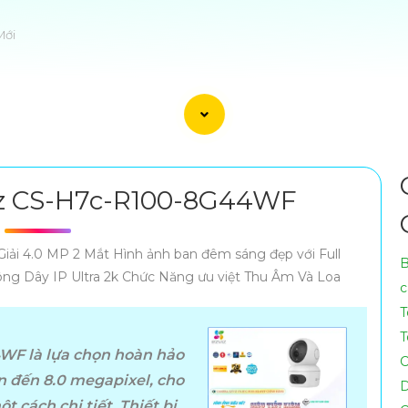
Mới
iz CS-H7c-R100-8G44WF
i 4.0 MP 2 Mắt Hình ảnh ban đêm sáng đẹp với Full
B
ng Dây IP Ultra 2k Chức Năng ưu việt Thu Âm Và Loa
c
T
T
WF là lựa chọn hoàn hảo
C
n hảo dành cho khách hàng muốn đầu tư vào giải pháp giá
ên đến 8.0 megapixel, cho
D
t cách chi tiết. Thiết bị