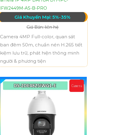
HFW2449M-AS-B-PRO
Giá Khuyến Mại: 5%-35%
Giá Bán: liên hệ
Camera 4MP Full-color, quan sát
ban đêm 50m, chuẩn nén H.265 tiết
kiệm lưu trữ, phát hiện thông minh
người & phương tiện