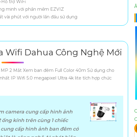
•Hỗ trợ WiFi
Â
hông minh với phần mềm EZVIZ
ất vài phút với người lần đầu sử dụng
 Wifi Dahua Công Nghệ Mới
 MP 2 Mắt Xem ban đêm Full Color 40m Sử dụng cho
ất IP Wifi 5.0 megapixel Ultra 4k lite tích hợp chức
m camera cung cấp hình ảnh
2 ống kính trên cùng 1 chiếc
u, cung cấp hình ảnh ban đêm có