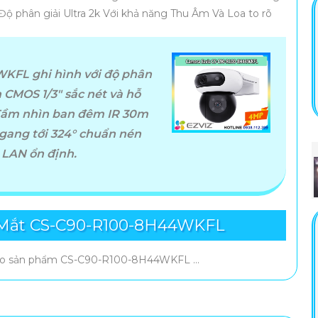
ộ phân giải Ultra 2k Với khả năng Thu Âm Và Loa to rõ
KFL ghi hình với độ phân
 CMOS 1/3" sắc nét và hỗ
 Tầm nhìn ban đêm IR 30m
ang tới 324° chuẩn nén
 LAN ổn định.
 Mắt CS-C90-R100-8H44WKFL
ho sản phẩm CS-C90-R100-8H44WKFL ...