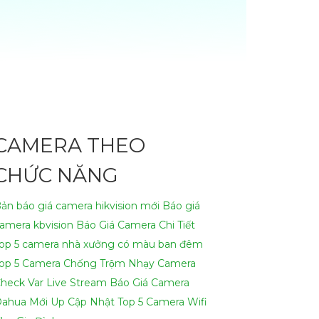
CAMERA THEO
CHỨC NĂNG
ản báo giá camera hikvision mới
Báo giá
amera kbvision
Báo Giá Camera Chi Tiết
op 5 camera nhà xưởng có màu ban đêm
op 5 Camera Chống Trộm Nhạy
Camera
heck Var Live Stream
Báo Giá Camera
m sát thông minh tiết kiệm nhưng vẫn đảm
ahua Mới Up Cập Nhật
Top 5 Camera Wifi