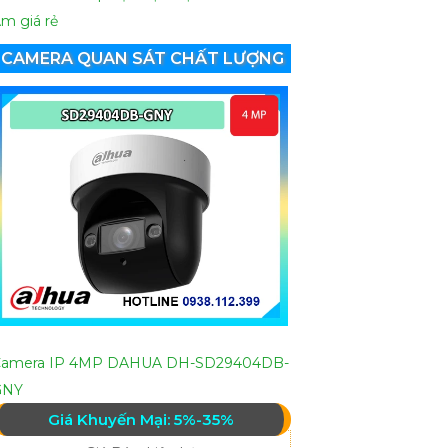
m giá rẻ
CAMERA QUAN SÁT CHẤT LƯỢNG
Camera IP 4MP DAHUA DH-SD29404DB-
GNY
Giá Khuyến Mại: 5%-35%