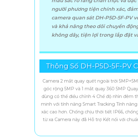
màu sắc rõ ràng chân thực và đặc 
người phương tiện chính xác, đả
camera quan sát DH-P5D-5F-PV vớ
và khả năng theo dõi chuyển độn
không dây, tiện lợi trong lắp đặt 
Thông Số DH-P5D-5F-PV C
Camera 2 mắt quay quét ngoài trời 5MP+5MP
'
góc rộng 5MP và 1 mắt quay 360 5MP Quay 
dùng có thể điều chỉnh 4 Chế độ nhìn đêm t
minh với tính năng Smart Tracking Tính năng 
xác cao hơn. Chống chịu thời tiết IP66, chố
từ xa Camera này đã Hỗ trợ Kết nối với chu