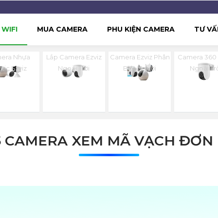
WIFI
MUA CAMERA
PHU KIỆN CAMERA
TƯ VẤ
era Nhựa
Lắp Camera Ezviz
Camera Ezviz Phân
Camera 360 
stic Ezviz
Ngoài Trời
Biệt Người
Ngoài Tr
5 CAMERA XEM MÃ VẠCH ĐƠN