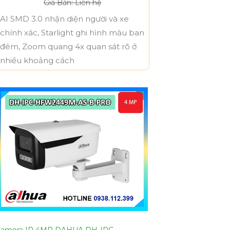
Giá Bán: Liên hệ
AI SMD 3.0 nhận diện người và xe
chính xác, Starlight ghi hình màu ban
đêm, Zoom quang 4x quan sát rõ ở
nhiều khoảng cách
amera IP 4MP DAHUA DH-IPC-