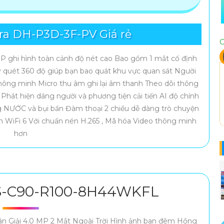
a DH-P3D-3F-PV Giá rẻ
C
 ghi hình toàn cảnh độ nét cao Bao gồm 1 mắt cố định
quét 360 độ giúp bạn bao quát khu vực quan sát Người
hông minh Micro thu âm ghi lại âm thanh Theo dõi thông
Phát hiện dáng người và phương tiện cải tiến AI độ chính
ng NƯỚC và bụi bẩn Đàm thoại 2 chiều dễ dàng trò chuyện
ẩn WiFi 6 Với chuẩn nén H.265 , Mã hóa Video thông minh
hơn
S-C90-R100-8H44WKFL
Giải 4.0 MP 2 Mắt Ngoài Trời Hình ảnh ban đêm Hồng