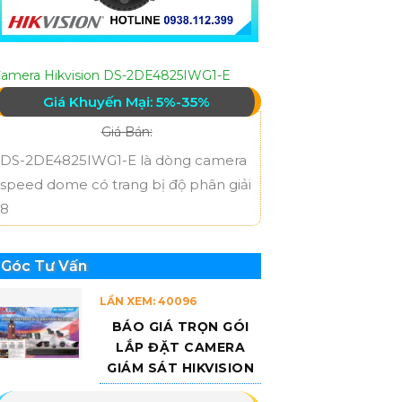
amera Hikvision DS-2DE4825IWG1-E
Giá Khuyến Mại: 5%-35%
Giá Bán:
DS-2DE4825IWG1-E là dòng camera
speed dome có trang bị độ phân giải
8
Góc Tư Vấn
LẦN XEM: 40096
BÁO GIÁ TRỌN GÓI
LẮP ĐẶT CAMERA
GIÁM SÁT HIKVISION