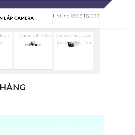
Hotline 0938.112.399
N LẮP CAMERA
Ezviz
Camera IP H265+
Camera Visioncop
ời
Ban Đêm Có Màu
 HÀNG