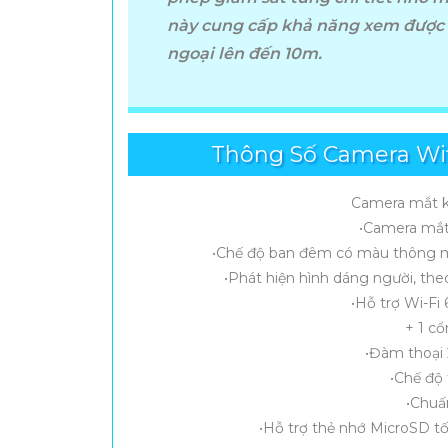
này cung cấp khả năng xem được
Với nhiều mẫu camera wifi hiện đại hình ảnh r
ngoại lên đến 10m.
mọi lúc, mọi nơi.
Camera An Thành Phát
cung cấp sản phẩm ch
ưu phù hợp cho gia đình, văn phòng, cửa hàn
Thông Số Camera Wif
Camera mắt k
•Camera mắt
•Chế độ ban đêm có màu thông mi
•Phát hiện hình dáng người, theo
•Hỗ trợ Wi-Fi 
+ 1 c
•Đàm thoại 
•Chế độ 
•Chuấ
•Hỗ trợ thẻ nhớ MicroSD tối