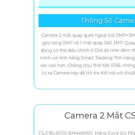
Thông Số Camer
Camera 2 mắt quay quét ngoài trời 3MP+3MP
góc rộng 3MP và 1 mắt quay 360 3MP Quay 
dùng có thể điều chỉnh 4 Chế độ nhìn đêm t
minh với tính năng Smart Tracking Tính năng 
xác cao hơn. Chống chịu thời tiết IP66, chố
từ xa Camera này đã Hỗ trợ Kết nối với chu
Camera 2 Mắt C
CS-C90-R100-8H44WKFL Hãng Ezviz Độ Phân 