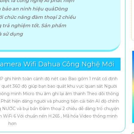
biệt là công nghệ AI phát hiện
m bảo an ninh hiệu quảDòng
i chức năng đàm thoại 2 chiều
g trả nghiệm tốt. Sản phẩm
và sử dụng
amera Wifi Dahua Công Nghệ Mới
 ghi hình toàn cảnh độ nét cao Bao gồm 1 mắt cố định
quét 360 độ giúp bạn bao quát khu vực quan sát Người
hông minh Micro thu âm ghi lại âm thanh Theo dõi thông
Phát hiện dáng người và phương tiện cải tiến AI độ chính
ng NƯỚC và bụi bẩn Đàm thoại 2 chiều dễ dàng trò chuyện
ẩn WiFi 6 Với chuẩn nén H.265 , Mã hóa Video thông minh
hơn
C