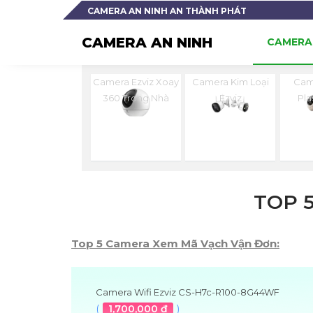
CAMERA AN NINH AN THÀNH PHÁT
CAMERA AN NINH
CAMERA 
Camera Ezviz Xoay
Camera Kim Loại
Cam
360 Trong Nhà
Ezviz
Pla
TOP 
Top 5 Camera Xem Mã Vạch Vận Đơn:
Camera Wifi Ezviz CS-H7c-R100-8G44WF
(
1,700,000 ₫
)