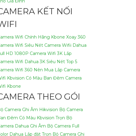
ho Gia Đình
CAMERA KẾT NỐI
thoại người dùng dễ dàng quản lý không gian
WIFI
iệp giúp bạn sở hữu hệ thống camera wifi tối
amera Wifi Chính Hãng Kbone Xoay 360
amera Wifi Siêu Nét
Camera Wifii Dahua
ull HD 1080P
Camera Wifi 3K
Lắp
amera Wifi Dahua 3K Siêu Nét
Top 5
amera Wifi 360 Nên Mua
Lắp Camera
ifi Kbvision Có Màu Ban Đêm
Camera
ifi Kbone
CAMERA THEO GÓI
ộ Camera Ghi Âm Hikvision
Bộ Camera
an Đêm Có Màu Kbvision
Trọn Bộ
amera Dahua Ghi Âm
Bộ Camera Full
olor Dahua
Lắp đặt Trọn Bộ Camera Ghi