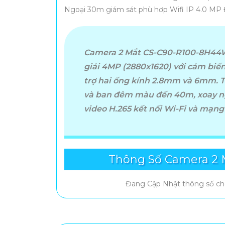
Ngoại 30m giám sát phù hơp Wifi IP 4.0 MP Đ
Camera 2 Mắt CS-C90-R100-8H44W
giải 4MP (2880x1620) với cảm biến
trợ hai ống kính 2.8mm và 6mm.
và ban đêm màu đến 40m, xoay ng
video H.265 kết nối Wi-Fi và mạng
Thông Số Camera 2
Đang Cập Nhật thông số c