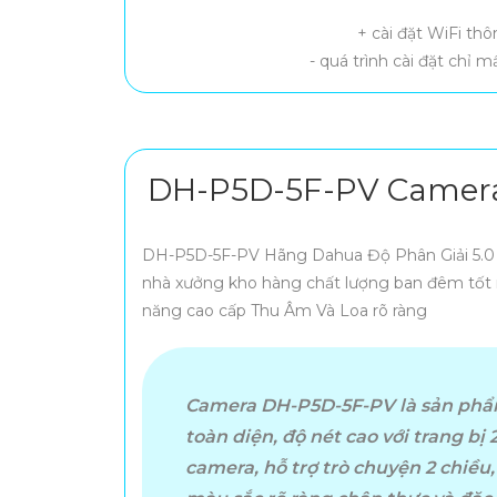
+ cài đặt WiFi t
- quá trình cài đặt chỉ m
DH-P5D-5F-PV Camera
DH-P5D-5F-PV Hãng Dahua Độ Phân Giải 5.0
nhà xưởng kho hàng chất lượng ban đêm tốt nh
năng cao cấp Thu Âm Và Loa rõ ràng
Camera DH-P5D-5F-PV là sản phẩ
toàn diện, độ nét cao với trang bị 
camera, hỗ trợ trò chuyện 2 chiề