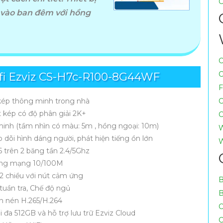
C
 vào ban đêm với hồng
õ nét,kết nối ổn định và khả năng quan sát từ xa qua điện 
ính hãng, giá tốt cùng dịch vụ tư vấn – lắp đặt chuyên ngh
C
g hay doanh nghiệp vừa và nhỏ.
C
i Ezviz CS-H7c-R100-8G44WF
F
ép thông minh trong nhà
C
 kép có độ phân giải 2K+
C
nh (tầm nhìn có màu: 5m , hồng ngoại: 10m)
W
 dõi hình dáng người, phát hiện tiếng ồn lớn
W
6 trên 2 băng tần 2.4/5Ghz
ổng mạng 10/100M
2 chiều với nút cảm ứng
B
tuần tra, Chế độ ngủ
B
n nén H.265/H.264
C
 đa 512GB và hỗ trợ lưu trữ Ezviz Cloud
C