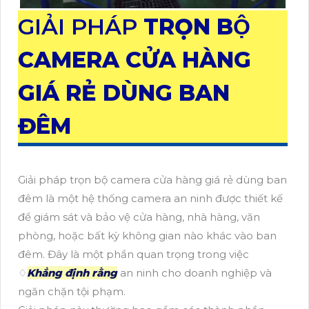
GIẢI PHÁP
TRỌN BỘ
CAMERA CỬA HÀNG
GIÁ RẺ DÙNG BAN
ĐÊM
Giải pháp trọn bộ camera cửa hàng giá rẻ dùng ban
đêm là một hệ thống camera an ninh được thiết kế
để giám sát và bảo vệ cửa hàng, nhà hàng, văn
phòng, hoặc bất kỳ không gian nào khác vào ban
đêm. Đây là một phần quan trọng trong việc
♢
Khẳng định rằng
an ninh cho doanh nghiệp và
ngăn chặn tội phạm.