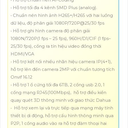
• Hỗ trợ tối đa 4 kênh SMD Plus (analog).
• Chuẩn nén hình ảnh H265+/H265 với hai luồng
dữ liệu, độ phân giải 1080P/720P@25/30 fps
• Hỗ trợ ghi hình camera độ phân giải
1080N/720P(1 fps – 25 fps), 960H/D1/CIF (1 fps–
25/30 fps), cổng ra tín hiệu video đồng thời
HDMI/VGA
• Hỗ trợ kết nối nhiều nhãn hiệu camera IP(4+1),
hỗ trợ lên đến camera 2MP với chuẩn tương tích
Onvif 16.12
• Hỗ trợ 1 ổ cứng tối đa 6TB, 2 cổng usb 2.0, 1
cổng mạng RJ45(100Mbps), hỗ trợ điều kiển
quay quét 3D thông minh với giao thức Dahua
• Hỗ trợ xem lại và trực tiếp qua mạng máy tính
thiết bị di động, hỗ trợ cấu hình thông minh qua
P2P, 1 cổng audio vào ra hỗ trợ đàm thoại hai