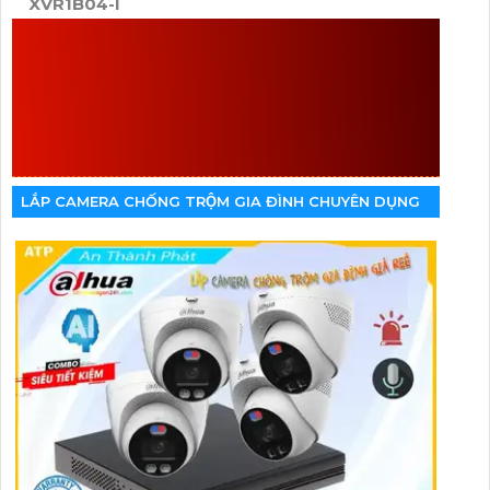
XVR1B04-I
MỘT LỰA CHỌN KHÁC
CÙNG PHÂN KHÚC SẢN
PHẨM
LẮP CAMERA CHỐNG TRỘM GIA ĐÌNH CHUYÊN DỤNG