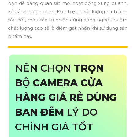
bạn dễ dàng quan sát mọi hoạt động xung quanh,
kể cả vào ban đêm. Đặc biệt, chất lượng hình ảnh
sắc nét, màu sắc tự nhiên cùng công nghệ thu âm
chất lượng cao sẽ là điểm gạt nhấn khi sử dụng sản
phẩm này.
NÊN CHỌN
TRỌN
BỘ CAMERA CỬA
HÀNG GIÁ RẺ DÙNG
BAN ĐÊM
LÝ DO
CHÍNH GIÁ TỐT