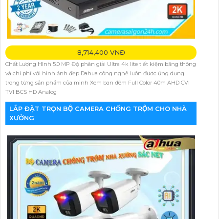
8,714,400 VNĐ
Chất Lượng Hình 5.0 MP Độ phân giải Ultra 4k lite tiết kiệm băng thông
và chi phí với hình ảnh đẹp Dahua công nghệ luôn được ứng dụng
trong từng sản phẩm của mình Xem ban đêm Full Color 40m AHD CVI
TVI BCS HD Analog
LẮP ĐẶT TRỌN BỘ CAMERA CHỐNG TRỘM CHO NHÀ
XƯỞNG