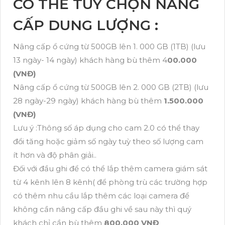
CÓ THỂ TÙY CHỌN NÂNG
CẤP DUNG LƯỢNG :
Nâng cấp ổ cứng từ 500GB lên 1. 000 GB (1TB) (lưu
13 ngày- 14 ngày) khách hàng bù thêm 4
00.000
(VNĐ)
Nâng cấp ổ cứng từ 500GB lên 2. 000 GB (2TB) (lưu
28 ngày-29 ngày) khách hàng bù thêm
1.500.000
(VNĐ)
Lưu ý :Thông số áp dụng cho cam 2.0 có thể thay
đổi tăng hoặc giảm số ngày tuỳ theo số lượng cam
ít hơn và độ phân giải..
Đối với đầu ghi để có thể lắp thêm camera giám sát
từ 4 kênh lên 8 kênh( để phòng trù các trường hợp
có thêm nhu cầu lắp thêm các loại camera để
không cần nâng cấp đầu ghi về sau này thì quý
khách chỉ cần bù thêm
800,000 VNĐ