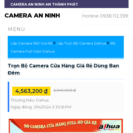
CAMERA AN NINH AN THÀNH PHÁT
CAMERA AN NINH
Hotline 0938.112.399
MENU
Lắp Camera 360 Giá Rẻ
Lắp Trọn Bộ Camera Dahua
Bộ
Camera Full Color Dahua
Trọn Bộ Camera Cửa Hàng Giá Rẻ Dùng Ban
Đêm
4,563,200 ₫
6,240,000 ₫
Thương hiệu:
Dahua
Ngày đăng:
3/14/2024 3:35:16 PM