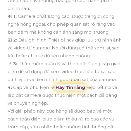
Giải pháp này thường bao gồm các thành phần
chính sau:
🔊
1:
Camera chất lượng cao: Được trang bị công
nghệ hồng ngoại, cho phép quan sát rõ ràng vào
ban đêm mà không cần ánh sáng môi trường.
💴
2:
Đầu ghi hình: Thiết bị này giúp lưu trữ hình ảnh
và video từ camera. Người dùng có thể xem lại, sao
lưu hoặc chia sẻ dữ liệu nhanh chóng.
📌
3:
Phần mềm quản lý và theo dõi: Cung cấp giao
diện dễ sử dụng để xem video trực tiếp từ xa, xác
định vị trí và điều chỉnh góc quan sát của camera.
4:
Cáp và phụ kiện: ☣️
Hãy Tin rằng
việc kết nối và
lắp đặt camera được thực hiện một cách dễ dàng
và chuyên nghiệp.
Với giải pháp này, cửa hàng sẽ được bảo vệ một
cách toàn diện, giúp giảm thiểu rủi ro của các vụ
trộm cắp, xâm nhập hoặc những tình huống bất