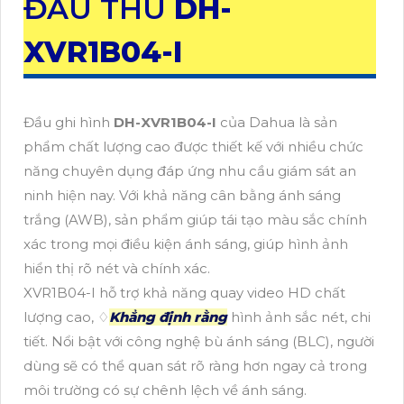
ĐẦU THU
DH-
XVR1B04-I
Đầu ghi hình
DH-XVR1B04-I
của Dahua là sản
phẩm chất lượng cao được thiết kế với nhiều chức
năng chuyên dụng đáp ứng nhu cầu giám sát an
ninh hiện nay. Với khả năng cân bằng ánh sáng
trắng (AWB), sản phẩm giúp tái tạo màu sắc chính
xác trong mọi điều kiện ánh sáng, giúp hình ảnh
hiển thị rõ nét và chính xác.
XVR1B04-I hỗ trợ khả năng quay video HD chất
lượng cao, ♢
Khẳng định rằng
hình ảnh sắc nét, chi
tiết. Nổi bật với công nghệ bù ánh sáng (BLC), người
dùng sẽ có thể quan sát rõ ràng hơn ngay cả trong
môi trường có sự chênh lệch về ánh sáng.