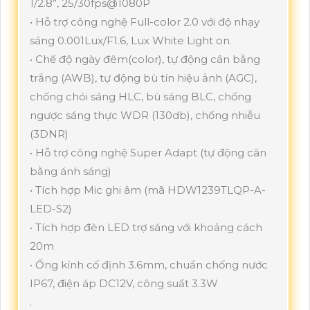
1/2.8”, 25/30fps@1080P
• Hỗ trợ công nghệ Full-color 2.0 với độ nhạy
sáng 0.001Lux/F1.6, Lux White Light on.
• Chế độ ngày đêm(color), tự động cân bằng
trắng (AWB), tự động bù tín hiệu ảnh (AGC),
chống chói sáng HLC, bù sáng BLC, chống
ngược sáng thực WDR (130db), chống nhiễu
(3DNR)
• Hỗ trợ công nghệ Super Adapt (tự động cân
bằng ánh sáng)
• Tích hợp Mic ghi âm (mã HDW1239TLQP-A-
LED-S2)
• Tích hợp đèn LED trợ sáng với khoảng cách
20m
• Ống kính cố định 3.6mm, chuẩn chống nước
IP67, điện áp DC12V, công suất 3.3W
.