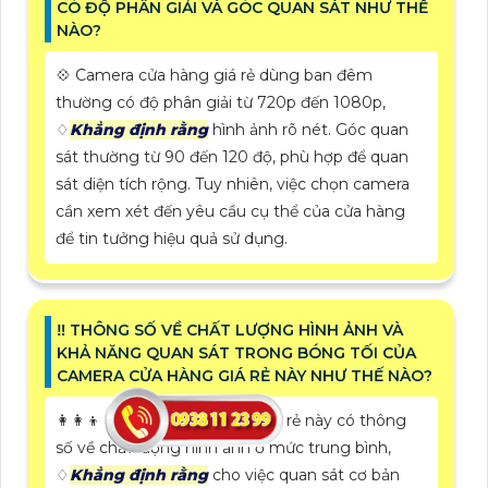
CÓ ĐỘ PHÂN GIẢI VÀ GÓC QUAN SÁT NHƯ THẾ
NÀO?
💠 Camera cửa hàng giá rẻ dùng ban đêm
thường có độ phân giải từ 720p đến 1080p,
♢
Khẳng định rằng
hình ảnh rõ nét. Góc quan
sát thường từ 90 đến 120 độ, phù hợp để quan
sát diện tích rộng. Tuy nhiên, việc chọn camera
cần xem xét đến yêu cầu cụ thể của cửa hàng
để tin tưởng hiệu quả sử dụng.
‼️ THÔNG SỐ VỀ CHẤT LƯỢNG HÌNH ẢNH VÀ
KHẢ NĂNG QUAN SÁT TRONG BÓNG TỐI CỦA
CAMERA CỬA HÀNG GIÁ RẺ NÀY NHƯ THẾ NÀO?
👩‍👩‍👦‍👦 Camera cửa hàng giá rẻ này có thông
số về chất lượng hình ảnh ở mức trung bình,
♢
Khẳng định rằng
cho việc quan sát cơ bản