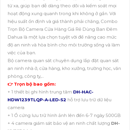
từ xa, giúp bạn dễ dàng theo dõi và kiểm soát mọi
hoạt động xung quanh trong khi không ở gần. Với
hiệu suất ổn định và giá thành phải chăng, Combo
Trọn Bộ Camera Cửa Hàng Giá Rẻ Dùng Ban Đêm
Dahua là một lựa chọn tuyệt vời để nâng cao mức
độ an ninh và hòa bình cho môi trường sống và làm
việc của bạn.
Bộ camera quan sát chuyên dụng lắp đặt quan sát
an ninh nhà ở, cửa hàng, kho xưởng, trường học, văn
phòng, công ty,...
👉 Trọn bộ bao gồm:
+ 1 thiết bị ghi hình trung tâm
DH-HAC-
HDW1239TLQP-A-LED-S2
hỗ trợ lưu trữ dữ liệu
camera
+ 1 Ổ cứng lưu trữ hình ảnh lên đến 6-7 ngày 500GB
+ 4 camera giám sát bảo vệ an ninh chất lượng
DH-