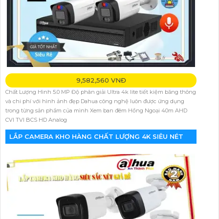
9,582,560 VNĐ
Chất Lượng Hình 5.0 MP Độ phân giải Ultra 4k lite tiết kiệm băng thông
và chi phí với hình ảnh đẹp Dahua công nghệ luôn được ứng dụng
trong từng sản phẩm của mình Xem ban đêm Hồng Ngoại 40m AHD
CVI TVI BCS HD Analog
LẮP CAMERA KHO HÀNG CHẤT LƯỢNG 4K SIÊU NÉT