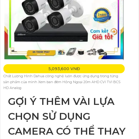
5,093,600 VNĐ
Chất Lượng Hình Dahua công nghệ luôn được ứng dụng trong từng
sản phẩm của mình Xem ban đêm Hồng Ngoại 20m AHD CVI TVI BCS
HD Analog
GỢI Ý THÊM VÀI LỰA
CHỌN SỬ DỤNG
CAMERA CÓ THỂ THAY