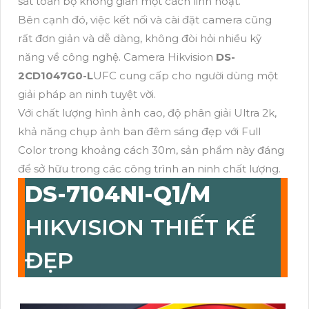
sát toàn bộ không gian một cách linh hoạt.
Bên cạnh đó, việc kết nối và cài đặt camera cũng
rất đơn giản và dễ dàng, không đòi hỏi nhiều kỹ
năng về công nghệ. Camera Hikvision
DS-
2CD1047G0-L
UFC cung cấp cho người dùng một
giải pháp an ninh tuyệt vời.
Với chất lượng hình ảnh cao, độ phân giải Ultra 2k,
khả năng chụp ảnh ban đêm sáng đẹp với Full
Color trong khoảng cách 30m, sản phẩm này đáng
để sở hữu trong các công trình an ninh chất lượng.
DS-7104NI-Q1/M
HIKVISION THIẾT KẾ
ĐẸP