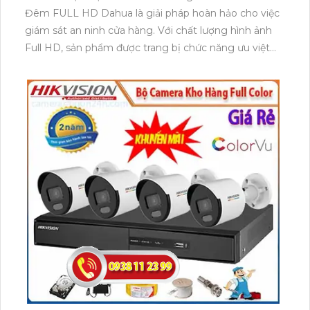
Đêm FULL HD Dahua là giải pháp hoàn hảo cho việc
giám sát an ninh cửa hàng. Với chất lượng hình ảnh
Full HD, sản phẩm được trang bị chức năng ưu việt
thu hình chất lượng, giúp quan sát rõ nét ngay cả
trong điều kiện ánh sáng yếu. Đặc biệt, combo này
phát triển nhiều dòng camera wifi thông minh, mẫu
mã đa dạng và phong phú, giúp bạn lựa chọn sản
phẩm phù hợp với nhu cầu và không gian cụ thể của
cửa hàng.