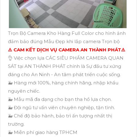
Trọn Bộ Camera Kho Hàng Full Color cho hình ảnh
đảm bảo đúng Mẫu Đẹp khi lắp camera Trọn bộ
⚠️ CAM KẾT DỊCH VỤ CAMERA AN THÀNH PHÁT⚠️
👌 Việc chọn lựa CÁC SIÊU PHẨM CAMERA QUAN
SÁT tại AN THÀNH PHÁT chính là Sự đầu tư xứng
đáng cho An Ninh - An tâm phát triển cuộc sống.
🐳 Hàng mới 100%, hàng chính hãng, nhập khẩu
nguyên chiếc.
🐳 Mẫu mã đa dạng cho bạn tha hồ lựa chọn.
🐳 Đội ngũ tư vấn viên chuyên nghiệp, tận tình.
🐳 Chế độ bảo hành, bảo trì ấn tượng nhất thị
trường.
🐳 Miễn phí giao hàng TPHCM