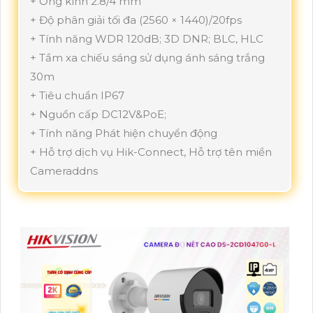
+ Ống kính 2.8/4 mm
+ Độ phân giải tối đa (2560 × 1440)/20fps
+ Tính năng WDR 120dB; 3D DNR; BLC, HLC
+ Tầm xa chiếu sáng sử dụng ánh sáng trắng
30m
+ Tiêu chuẩn IP67
+ Nguồn cấp DC12V&PoE;
+ Tính năng Phát hiện chuyển động
+ Hỗ trợ dịch vụ Hik-Connect, Hỗ trợ tên miền
Cameraddns