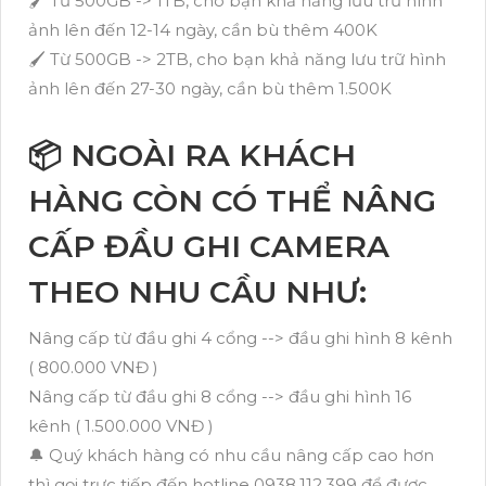
🖌 Từ 500GB -> 1TB, cho bạn khả năng lưu trữ hình
ảnh lên đến 12-14 ngày, cần bù thêm 400K
🖌 Từ 500GB -> 2TB, cho bạn khả năng lưu trữ hình
ảnh lên đến 27-30 ngày, cần bù thêm 1.500K
📦 NGOÀI RA KHÁCH
HÀNG CÒN CÓ THỂ NÂNG
CẤP ĐẦU GHI CAMERA
THEO NHU CẦU NHƯ:
Nâng cấp từ đầu ghi 4 cổng --> đầu ghi hình 8 kênh
( 800.000 VNĐ )
Nâng cấp từ đầu ghi 8 cổng --> đầu ghi hình 16
kênh ( 1.500.000 VNĐ )
🔔 Quý khách hàng có nhu cầu nâng cấp cao hơn
thì gọi trực tiếp đến hotline 0938.112.399 để được