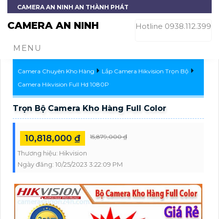
CAMERA AN NINH AN THÀNH PHÁT
CAMERA AN NINH
Hotline 0938.112.399
MENU
Camera Chuyên Kho Hàng
Lắp Camera Hikvision Trọn Bộ
Camera Hikvision Full Hd 1080P
Trọn Bộ Camera Kho Hàng Full Color
10,818,000 ₫
15,879,000 ₫
Thương hiệu:
Hikvision
Ngày đăng:
10/25/2023 3:22:09 PM