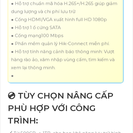
● Hỗ trợ chuẩn mã hóa H.265+/H.265 giúp giảm
dung lượng và chi phí lưu trữ
● Cổng HDMI/VGA xuất hình full HD 1080p
● Hỗ trợ 1 ổ cứng SATA
● Cổng mạng100 Mbps
● Phần mềm quản lý Hik-Connect miễn phí.
● Hỗ trợ tính năng cảnh báo thông minh: Vượt
hàng rào ảo, xâm nhập vùng cấm, tìm kiếm và
xem lại thông minh.
●
💿 TÙY CHỌN NÂNG CẤP
PHÙ HỢP VỚI CÔNG
TRÌNH: