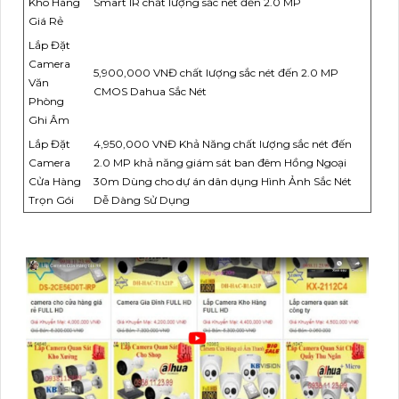
Kho Hàng
Smart IR chất lượng sắc nét đến 2.0 MP
Giá Rẻ
Lắp Đặt
Camera
5,900,000 VNĐ chất lượng sắc nét đến 2.0 MP
Văn
CMOS Dahua Sắc Nét
Phòng
Ghi Âm
Lắp Đặt
4,950,000 VNĐ Khả Năng chất lượng sắc nét đến
Camera
2.0 MP khả năng giám sát ban đêm Hồng Ngoại
Cửa Hàng
30m Dùng cho dự án dân dụng Hình Ảnh Sắc Nét
Trọn Gói
Dễ Dàng Sử Dụng