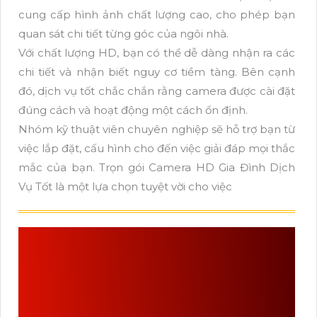
cung cấp hình ảnh chất lượng cao, cho phép bạn
quan sát chi tiết từng góc của ngôi nhà.
Với chất lượng HD, bạn có thể dễ dàng nhận ra các
chi tiết và nhận biết nguy cơ tiềm tàng. Bên cạnh
đó, dịch vụ tốt chắc chắn rằng camera được cài đặt
đúng cách và hoạt động một cách ổn định.
Nhóm kỹ thuật viên chuyên nghiệp sẽ hỗ trợ bạn từ
việc lắp đặt, cấu hình cho đến việc giải đáp mọi thắc
mắc của bạn. Trọn gói Camera HD Gia Đình Dịch
Vụ Tốt là một lựa chọn tuyệt vời cho việc
TRỌN BỘ CAMERA GIA
ĐÌNH GIÁ RẺ LÀ LỰA
CHỌN HỢP LÝ