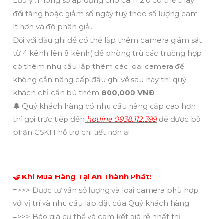
Lưu ý :Thông số áp dụng cho cam 2.0 có thể thay
đổi tăng hoặc giảm số ngày tuỳ theo số lượng cam
ít hơn và độ phân giải..
Đối với đầu ghi để có thể lắp thêm camera giám sát
từ 4 kênh lên 8 kênh( để phòng trù các trường hợp
có thêm nhu cầu lắp thêm các loại camera để
không cần nâng cấp đầu ghi về sau này thì quý
khách chỉ cần bù thêm
800,000 VNĐ
🔔 Quý khách hàng có nhu cầu nâng cấp cao hơn
thì gọi trực tiếp đến
hotline 0938.112.399
để được bộ
phận CSKH hỗ trợ chi tiết hơn ạ!
🤝 Khi Mua Hàng Tại An Thành Phát:
=>>> Được tư vấn số lượng và loại camera phù hợp
với vị trí và nhu cầu lắp đặt của Quý khách hàng.
=>>> Báo giá cụ thể và cam kết giá rẻ nhất thị