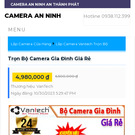
CAMERA AN NINH AN THÀNH PHÁT
CAMERA AN NINH
Hotline 0938.112.399
MENU
Lắp Camera Cửa Hàng
Lắp Camera Vantech Trọn Bộ
Trọn Bộ Camera Gia Đình Giá Rẻ
4,980,000 ₫
6,500,000 ₫
Thương hiệu:
VanTech
Ngày đăng:
10/30/2023 5:29:47 PM