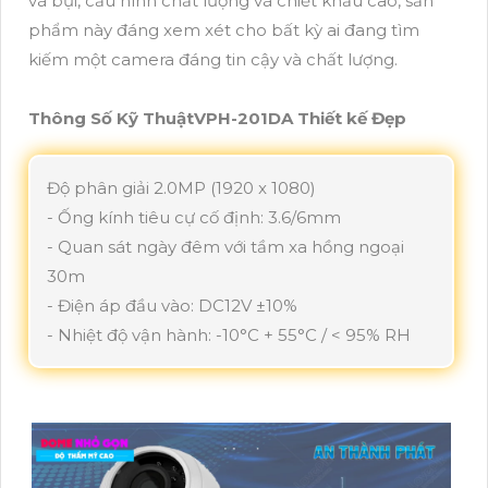
và bụi, cấu hình chất lượng và chiết khấu cao, sản
phẩm này đáng xem xét cho bất kỳ ai đang tìm
kiếm một camera đáng tin cậy và chất lượng.
Thông Số Kỹ ThuậtVPH-201DA Thiết kế Đẹp
Độ phân giải 2.0MP (1920 x 1080)
- Ống kính tiêu cự cố định: 3.6/6mm
- Quan sát ngày đêm với tầm xa hồng ngoại
30m
- Điện áp đầu vào: DC12V ±10%
- Nhiệt độ vận hành: -10°C + 55°C / < 95% RH