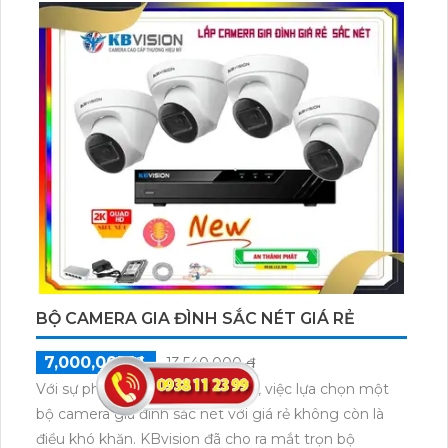
trong giám sát nhà cửa. Điều đặc biệt, bộ camera này
có giá thành phải chăng, phù hợp với nhu cầu và
ngân sách của đa số người tiêu dùng.
BỘ CAMERA GIA ĐÌNH SẮC NÉT GIÁ RẺ
7,000,000 ₫
13,540,000 ₫
Với sự phát triển của công nghệ, việc lựa chọn một
bộ camera gia đình sắc nét với giá rẻ không còn là
điều khó khăn. KBvision đã cho ra mắt trọn bộ