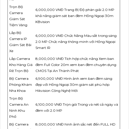
Trọn Bộ
6,000,000 VNĐ Trang Bị Độ phân giải 2.0 MP
Camera
khả năng giám sát ban đêm Hồng Ngoại 30m
Giám Sát
KBvision
Tiệm Vàng
Lắp Bộ
6,000,000 VNĐ Chức Năng Màu sắt trong sáng
Camera IP
2.0 MP Chức năng thông minh với Hồng Ngoại
Giám Sát Bãi
Smart IR
Xe
Lắp Camera
8,000,000 VNĐ Tích hợp chức năng Xem ban
Kho Hàng Giá
đêm Full Color 20m xem ban đêm chuyên dụng
Rẻ Trọn Bộ
CMOS Tại An Thành Phát
Bộ Camera
6,900,000 VNĐ Hình ảnh xem ban đêm sáng
Phòng Khám
đẹp với Hồng Ngoại 30m giám sát phù hơp
Nha Khoa
Hikvision Công Nghệ Mới
Trọn Bộ
Camera An
6,100,000 VNĐ Trọn gói Trong và nét cả ngày và
Ninh Khu
đêm với 2.0 MP
Phố
Bộ Camera
8,000,000 VNĐ hình ảnh sắc nét đến FULL HD