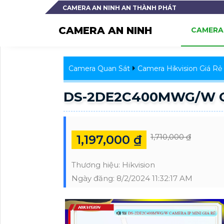
CAMERA AN NINH AN THÀNH PHÁT
CAMERA AN NINH
CAMERA 
Camera Quan Sát
Camera Hikvision Giá Rẻ
DS-2DE2C400MWG/W Ca
1,710,000 ₫
1,197,000 ₫
Thương hiệu:
Hikvision
Ngày đăng:
8/2/2024 11:32:17 AM