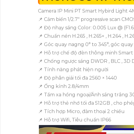
Camera IP Mini PT Smart Hybird Light 4M
📌 Cảm biến 1/2.7" progressive scan CM
📌 Độ nhạy sáng Color: 0.005 Lux @ (F1.
📌 Chuẩn nén H.265 , H.265+ , H.264 , H.2
📌 Góc quay nagng 0° to 345°, góc quay 
📌 Hỗ trợ chế độ đèn thông minh Smart 
📌 Chống ngược sáng DWDR , BLC , 3D
📌 Tính năng phát hiện người
📌 Độ phân giải tối đa 2560 × 1440
📌 Ống kính 2.8/4mm
📌 Tầm xa hồng ngoại/Ánh sáng trắng 
📌 Hỗ trợ thẻ nhớ tối đa 512GB , cho phé
📌 Tích hợp Micro, đàm thoại 2 chiều
📌 Hỗ trợ Wifi, Tiêu chuẩn IP66