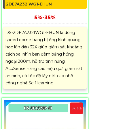
2DE7A232IWG1-EHUN
5%-35%
DS-2DE7A232IWG1-EHUN là dòng
speed dome trang bị ống kính quang
học lên đến 32X giúp giám sát khoảng
cách xa, nhìn ban đêm bằng hồng
ngoại 200m, hỗ trợ tính năng
AcuSense nâng cao hiệu quả giám sát
an ninh, có tốc độ lấy nét cao nhờ
công nghệ Self-learning