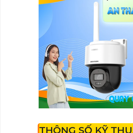
THÔNG SỐ KỸ TH