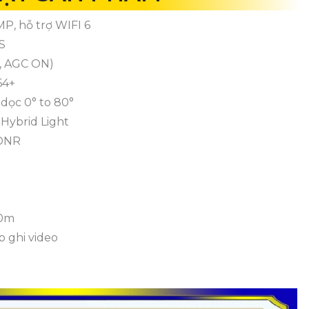
P, hỗ trợ WIFI 6
OS
6, AGC ON)
64+
dọc 0° to 80°
Hybrid Light
 DNR
30m
p ghi video