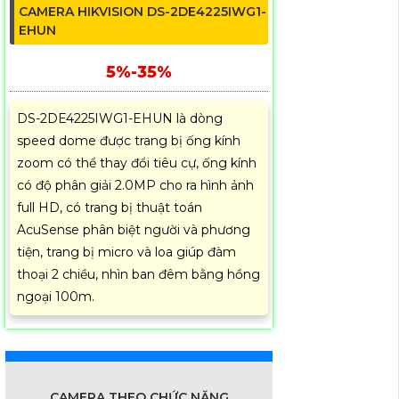
CAMERA HIKVISION DS-2DE4225IWG1-
EHUN
5%-35%
DS-2DE4225IWG1-EHUN là dòng
speed dome được trang bị ống kính
zoom có thể thay đổi tiêu cự, ống kính
có độ phân giải 2.0MP cho ra hình ảnh
full HD, có trang bị thuật toán
AcuSense phân biệt người và phương
tiện, trang bị micro và loa giúp đàm
thoại 2 chiều, nhìn ban đêm bằng hồng
ngoại 100m.
CAMERA THEO CHỨC NĂNG