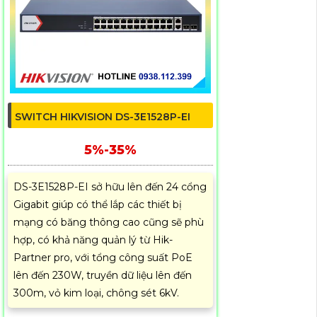
SWITCH HIKVISION DS-3E1528P-EI
5%-35%
DS-3E1528P-EI sở hữu lên đến 24 cổng
Gigabit giúp có thể lắp các thiết bị
mạng có băng thông cao cũng sẽ phù
hợp, có khả năng quản lý từ Hik-
Partner pro, với tổng công suất PoE
lên đến 230W, truyền dữ liệu lên đến
300m, vỏ kim loại, chông sét 6kV.