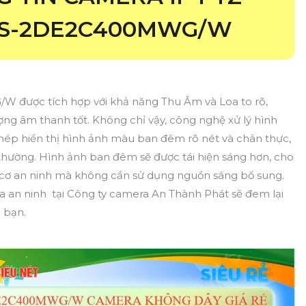
 DS-2DE2C400MWG/W
được tích hợp với khả năng Thu Âm và Loa to rõ,
ợng âm thanh tốt. Không chỉ vậy, công nghệ xử lý hình
hép hiển thị hình ảnh màu ban đêm rõ nét và chân thực,
g thường. Hình ảnh ban đêm sẽ được tái hiện sáng hơn, cho
 cơ an ninh mà không cần sử dụng nguồn sáng bổ sung.
mera an ninh tại Công ty camera An Thành Phát sẽ đem lại
o bạn.