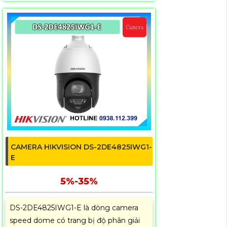
CAMERA HIKVISION DS-2DE4825IWG1-
E
5%-35%
DS-2DE4825IWG1-E là dòng camera
speed dome có trang bị độ phân giải