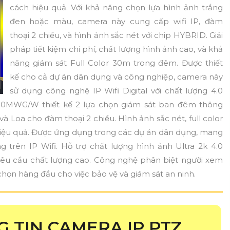
cách hiệu quả. Với khả năng chọn lựa hình ảnh trắng
đen hoặc màu, camera này cung cấp wifi IP, đàm
thoại 2 chiều, và hình ảnh sắc nét với chip HYBRID. Giải
pháp tiết kiệm chi phí, chất lượng hình ảnh cao, và khả
năng giám sát Full Color 30m trong đêm. Được thiết
kế cho cả dự án dân dụng và công nghiệp, camera này
sử dụng công nghệ IP Wifi Digital với chất lượng 4.0
0MWG/W thiết kế 2 lựa chọn giám sát ban đêm thông
 và Loa cho đàm thoại 2 chiều. Hình ảnh sắc nét, full color
iệu quả. Được ứng dụng trong các dự án dân dụng, mang
 trên IP Wifi. Hỗ trợ chất lượng hình ảnh Ultra 2k 4.0
yêu cầu chất lượng cao. Công nghệ phân biệt người xem
chọn hàng đầu cho việc bảo vệ và giám sát an ninh.
G TIN CAMERA IP PTZ