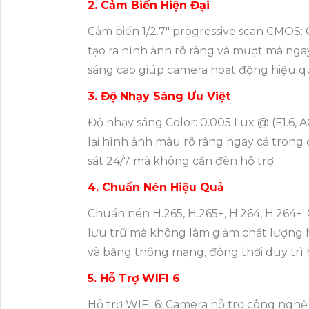
2. Cảm Biến Hiện Đại
Cảm biến 1/2.7" progressive scan CMOS:
tạo ra hình ảnh rõ ràng và mượt mà nga
sáng cao giúp camera hoạt động hiệu q
3. Độ Nhạy Sáng Ưu Việt
Độ nhạy sáng Color: 0.005 Lux @ (F1.6, 
lại hình ảnh màu rõ ràng ngay cả trong
sát 24/7 mà không cần đèn hỗ trợ.
4. Chuẩn Nén Hiệu Quả
Chuẩn nén H.265, H.265+, H.264, H.264+
lưu trữ mà không làm giảm chất lượng h
và băng thông mạng, đồng thời duy trì 
5. Hỗ Trợ WIFI 6
Hỗ trợ WIFI 6: Camera hỗ trợ công nghệ 