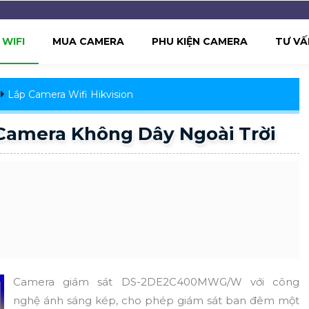
WIFI
MUA CAMERA
PHU KIỆN CAMERA
TƯ VẤ
Lắp Camera Wifi Hikvision
mera Không Dây Ngoài Trời
Camera giám sát DS-2DE2C400MWG/W với công
nghệ ánh sáng kép, cho phép giám sát ban đêm một