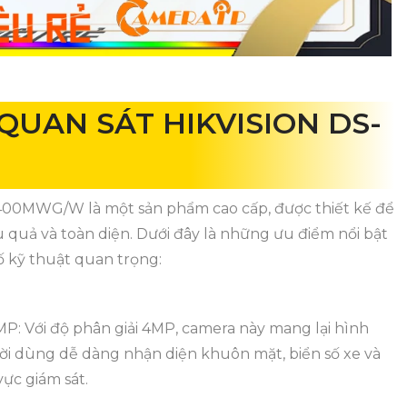
QUAN SÁT HIKVISION DS-
00MWG/W là một sản phẩm cao cấp, được thiết kế để
u quả và toàn diện. Dưới đây là những ưu điểm nổi bật
ố kỹ thuật quan trọng:
MP: Với độ phân giải 4MP, camera này mang lại hình
gười dùng dễ dàng nhận diện khuôn mặt, biển số xe và
vực giám sát.