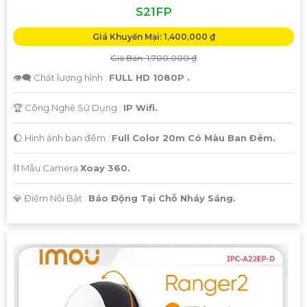
S21FP
Giá Khuyến Mại: 1,400,000 ₫
Giá Bán: 1,700,000 ₫
👁️‍🗨 Chất lượng hình :
FULL HD 1080P .
🏆 Công Nghệ Sử Dụng :
IP Wifi.
🌔 Hình ảnh ban đêm :
Full Color 20m Có Màu Ban Ðêm.
⛓ Mẫu Camera
Xoay 360.
️💎 Điểm Nỗi Bật :
Báo Động Tại Chỗ Nháy Sáng.