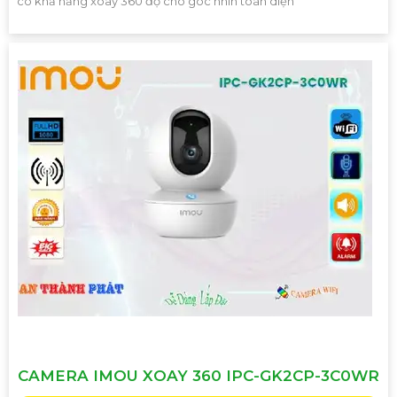
có khả năng xoay 360 độ cho góc nhìn toàn diện
CAMERA IMOU XOAY 360 IPC-GK2CP-3C0WR