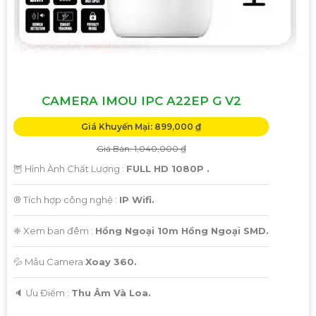
CAMERA IMOU IPC A22EP G V2
Giá Khuyến Mại: 899,000 ₫
Giá Bán: 1,040,000 ₫
🦉 Hình Ành Chất Lượng :
FULL HD 1080P .
®️ Tích hợp công nghệ :
IP Wifi.
❈ Xem ban đêm :
Hồng Ngoại 10m Hồng Ngoại SMD.
💦 Mẫu Camera
Xoay 360.
️🔈 Ưu Điểm :
Thu Âm Và Loa.