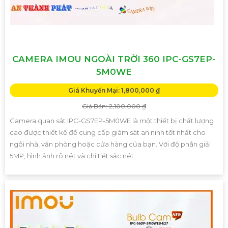
CAMERA IMOU NGOÀI TRỜI 360 IPC-GS7EP-
5M0WE
Giá Khuyến Mại: 1,800,000 ₫
Giá Bán: 2,100,000 ₫
Camera quan sát IPC-GS7EP-5M0WE là một thiết bị chất lượng
cao được thiết kế để cung cấp giám sát an ninh tốt nhất cho
ngôi nhà, văn phòng hoặc cửa hàng của bạn. Với độ phân giải
5MP, hình ảnh rõ nét và chi tiết sắc nét