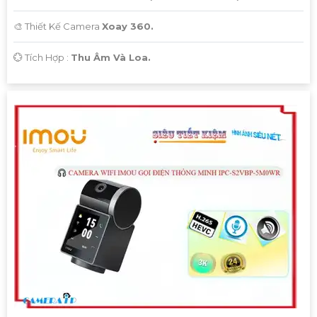
🎨 Thiết Kế Camera
Xoay 360.
️💮 Tích Hợp :
Thu Âm Và Loa.