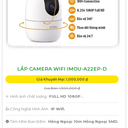
LẮP CAMERA WIFI IMOU-A22EP-D
Giá Khuyến Mại: 1,000,000 ₫
Giá Bán: 1,300,000 ₫
🔆 Hình ảnh chất lượng :
FULL HD 1080P .
👍 Công Nghệ Hình Ảnh :
IP Wifi.
🌚 Tầm Nhìn Ban Đêm :
Hồng Ngoại 10m Hồng Ngoại SMD.