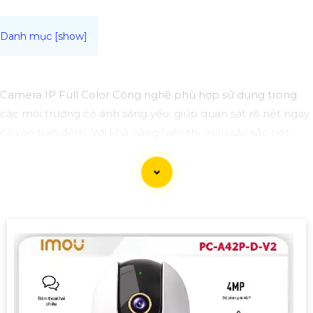
Camera IP Full Color Công nghệ phù hợp sử dụng trong
các môi trường có ánh sáng yếu, giúp quan sát rõ nét ngay
cả vào ban đêm. Với khả năng hiển thị màu sắc sắc nét,
camera sẽ giúp bạn giám sát đầy đủ chi tiết và chính xác
mọi hoạt động xung quanh, hình ảnh có màu ban đêm
như ban ngày.