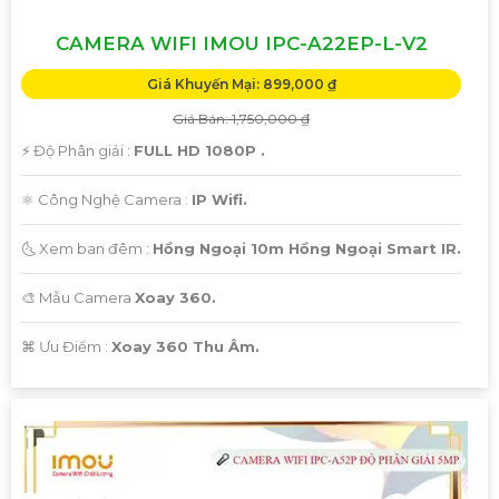
CAMERA WIFI IMOU IPC-A22EP-L-V2
Giá Khuyến Mại: 899,000 ₫
Giá Bán: 1,750,000 ₫
️⚡ Độ Phân giải :
FULL HD 1080P .
⚛️ Công Nghệ Camera :
IP Wifi.
🌜 Xem ban đêm :
Hồng Ngoại 10m Hồng Ngoại Smart IR.
🎨 Mẫu Camera
Xoay 360.
️⌘ Ưu Điểm :
Xoay 360 Thu Âm.