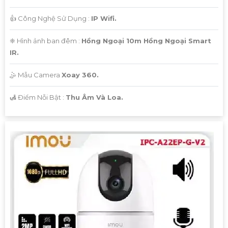
👍 Công Nghệ Sử Dụng :
IP Wifi.
❈ Hình ảnh ban đêm :
Hồng Ngoại 10m Hồng Ngoại Smart
IR.
🤹 Mẫu Camera
Xoay 360.
️🛃 Điểm Nỗi Bật :
Thu Âm Và Loa.