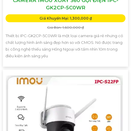
CAMERA IMOU XOAY 360 GỌI ĐIỆN IPC-
GK2CP-5C0WR
Giá Khuyến Mại: 1,300,000 ₫
Giá Bán: 1,600,000 ₫
Thiết bị IPC-GK2CP-5C0WR là một loại camera giá rẻ nhưng có
chất lượng hình ảnh sáng đẹp hơn so với CMOS. Nó được trang
bị công nghệ thiếu sáng Hồng Ngoại với tầm nhìn 10m trong
điều kiện ánh sáng yếu