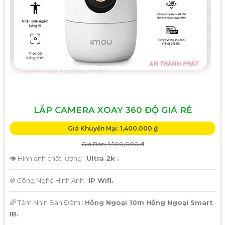
LẮP CAMERA XOAY 360 ĐỘ GIÁ RẺ
'
Giá Khuyến Mại: 1,400,000 ₫
Giá Bán: 1,500,000 ₫
👁 Hình ảnh chất lượng :
Ultra 2k .
®️ Công Nghệ Hình Ảnh :
IP Wifi.
🌈 Tầm Nhìn Ban Đêm :
Hồng Ngoại 10m Hồng Ngoại Smart
IR.