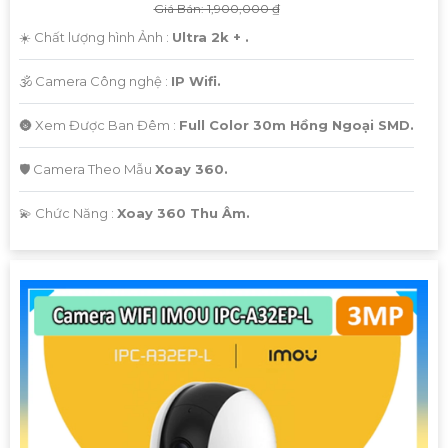
Giá Bán: 1,900,000 ₫
☀️ Chất lượng hình Ảnh :
Ultra 2k + .
🕉️ Camera Công nghệ :
IP Wifi.
🌚 Xem Được Ban Đêm :
Full Color 30m Hồng Ngoại SMD.
🛡 Camera Theo Mẫu
Xoay 360.
️💫 Chức Năng :
Xoay 360 Thu Âm.