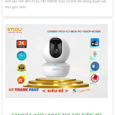
ảnh sắc nét đến FULL HD 1080P, bạn có thể dễ dàng quan sát
mọi góc nhìn