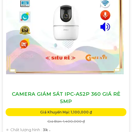
CAMERA GIÁM SÁT IPC-A52P 360 GIÁ RẺ
5MP
Giá Khuyến Mại: 1,100,000 ₫
Giá Bán: 1,400,000 ₫
🔅 Chất lượng hình :
3k .