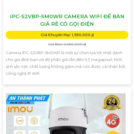
IPC-S2VBP-5M0WR CAMERA WIFI ĐỂ BÀN
GIÁ RẺ CÓ GỌI ĐIỆN
Giá Khuyến Mại: 1,950,000 ₫
Giá Bán: 2,250,000 ₫
Camera IPC-S2VBP-5M0WR là một sự chọn lựa tốt nhất dành
cho gia đình bạn với độ phân giải lên đến 5.0 megapixel, hình
ảnh sắc nét, chất lượng không giảm mà còn được cải thiện bởi
công nghệ IP Wifi