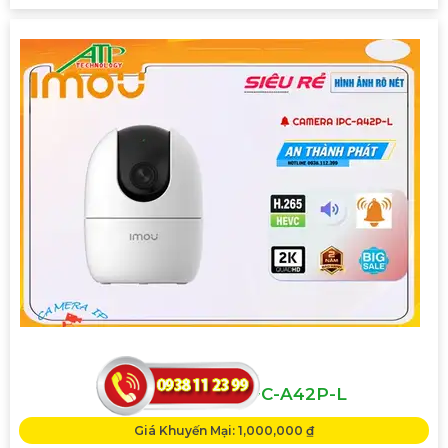
CAMERA IMOU IPC-A42P-L
Giá Khuyến Mại: 1,000,000 ₫