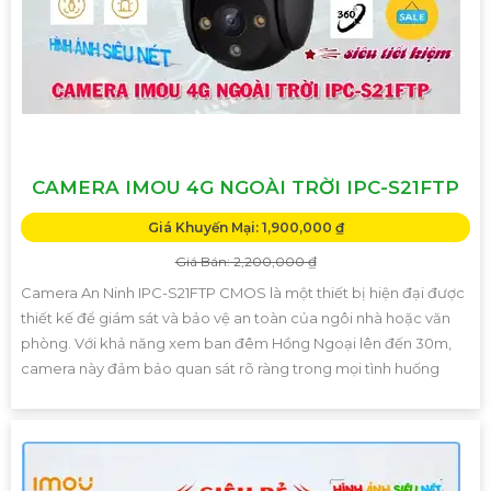
CAMERA IMOU 4G NGOÀI TRỜI IPC-S21FTP
Giá Khuyến Mại: 1,900,000 ₫
Giá Bán: 2,200,000 ₫
Camera An Ninh IPC-S21FTP CMOS là một thiết bị hiện đại được
thiết kế để giám sát và bảo vệ an toàn của ngôi nhà hoặc văn
phòng. Với khả năng xem ban đêm Hồng Ngoại lên đến 30m,
camera này đảm bảo quan sát rõ ràng trong mọi tình huống