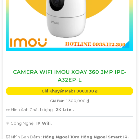
CAMERA WIFI IMOU XOAY 360 3MP IPC-
A32EP-L
Giá Khuyến Mại: 1,000,000 ₫
Giá Bán: 1,300,000 ₫
👀 Hình Ành Chất Lượng :
2K Lite .
⚛️ Công Nghệ :
IP Wifi.
💥 Nhìn Ban Đêm :
Hồng Ngoại 10m Hồng Ngoại Smart IR.