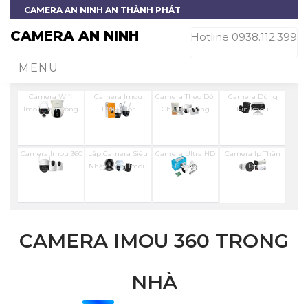
CAMERA AN NINH AN THÀNH PHÁT
CAMERA AN NINH
Hotline 0938.112.399
MENU
Camera Wifi
Camera Imou
Camera Theo Dỏi
Camera Dùng
Imou Báo Động
Full Color
Chuyển Động
Pin Imou
Imou
Camera Imou 360
Lắp Camera Siêu
Camera Ultra HD
Camera Ip Thân
Nhạy Sáng Imou
Hilook
Trụ
CAMERA IMOU 360 TRONG
NHÀ