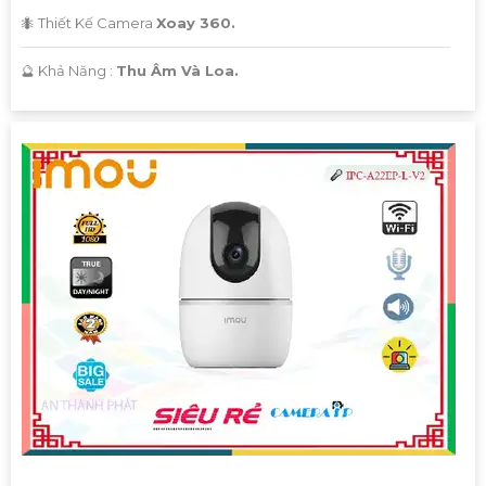
🐜 Thiết Kế Camera
Xoay 360.
️🔮 Khả Năng :
Thu Âm Và Loa.