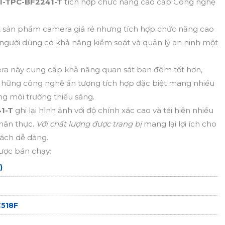
I-TPC-BF2241-T
tích hợp chức năng cao cấp Công nghệ
t sản phẩm camera giá rẻ nhưng tích hợp chức năng cao
gười dùng có khả năng kiểm soát và quản lý an ninh một
ra này cung cấp khả năng quan sát ban đêm tốt hơn,
. Những công nghệ ấn tượng tích hợp đặc biệt mang nhiều
ong môi trường thiếu sáng.
41-T
ghi lại hình ảnh với độ chính xác cao và tái hiện nhiều
hân thực.
Với chất lượng được trang bị
mang lại lợi ích cho
cách dễ dàng.
ược bán chạy:
)
C518F