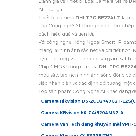
Đánh giá về Thiết bị Loại Camera Giá rẻ
DH
AI Thông minh:
Thiết bị camera
DHI-TPC-BF2241-T
là mộ
cấp Công nghệ AI Thông minh, cho phép n
cách hiệu quả và tiện lợi.
Với công nghệ Hồng Ngoại Smart IR, came
mang lại hình ảnh sắc nét và chi tiết hơn
tiện ích trong việc theo dõi và giám sát tr
Chip CMOS trong camera
DHI-TPC-BF22
màu sắc, tạo nên hình ảnh sống động và c
việc nhận diện và xác định đối tượng một 
Top sản phẩm Công Nghệ AI khác đang đ
Camera Hikvision DS-2CD2747G2T-LZS(C
Camera KBvision KX-CAi8204MN2-A
Camera VanTech đang khuyến mãi VPH-
Camera Kbvison KX-F3008ITN2