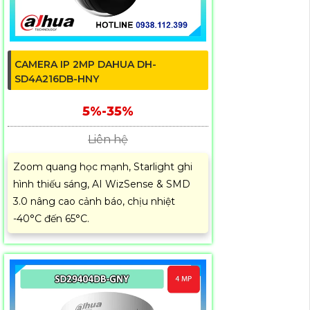
CAMERA IP 2MP DAHUA DH-
SD4A216DB-HNY
5%-35%
Liên hệ
Zoom quang học mạnh, Starlight ghi
hình thiếu sáng, AI WizSense & SMD
3.0 nâng cao cảnh báo, chịu nhiệt
-40°C đến 65°C.