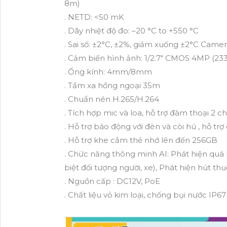
8m)
. NETD: <50 mK
. Dãy nhiệt độ đo: –20 °C to +550 °C
. Sai số: ±2°C, ±2%, giảm xuống ±2°C Came
. Cảm biến hình ảnh: 1/2.7" CMOS 4MP (23
. Ống kính: 4mm/8mm
. Tầm xa hồng ngoại 35m
. Chuẩn nén H.265/H.264
. Tích hợp mic và loa, hỗ trợ đàm thoại 2 ch
. Hỗ trợ báo động với đèn và còi hú , hỗ tr
. Hỗ trợ khe cắm thẻ nhớ lên đến 256GB
. Chức năng thông minh AI: Phát hiện quá 
biệt đối tượng người, xe), Phát hiện hút thu
. Nguồn cấp : DC12V, PoE
. Chất liệu vỏ kim loại, chống bụi nước IP67