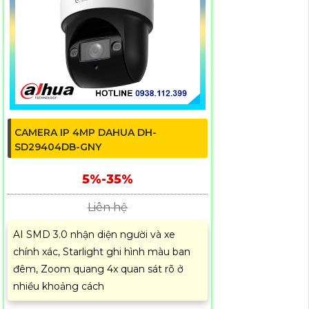
CAMERA IP 4MP DAHUA DH-
SD29404DB-GNY
5%-35%
Liên hệ
AI SMD 3.0 nhận diện người và xe
chính xác, Starlight ghi hình màu ban
đêm, Zoom quang 4x quan sát rõ ở
nhiều khoảng cách