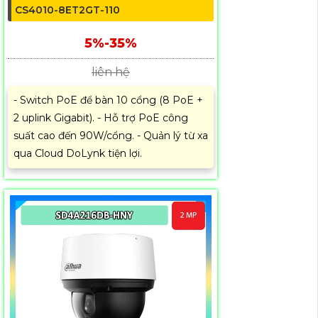
CS4010-8ET2GT-110
5%-35%
liên hệ
- Switch PoE để bàn 10 cổng (8 PoE +
2 uplink Gigabit). - Hỗ trợ PoE công
suất cao đến 90W/cổng. - Quản lý từ xa
qua Cloud DoLynk tiện lợi.