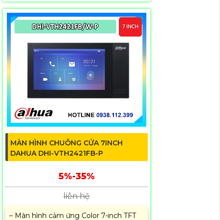
MÀN HÌNH CHUÔNG CỬA 7INCH
DAHUA DHI-VTH2421FB-P
5%-35%
liên hệ
– Màn hình cảm ứng Color 7-inch TFT