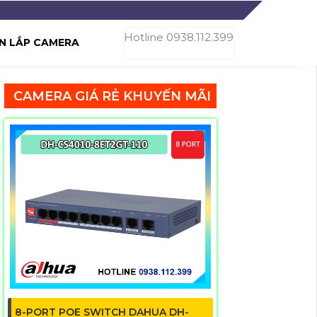
Hotline 0938.112.399
N LẮP CAMERA
CAMERA GIÁ RẺ KHUYẾN MÃI
8-PORT POE SWITCH DAHUA DH-