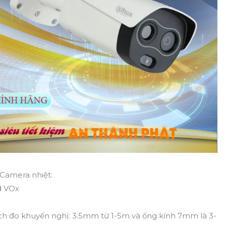
Camera nhiệt:
d VOx
h đo khuyến nghị: 3.5mm từ 1-5m và ống kính 7mm là 3-