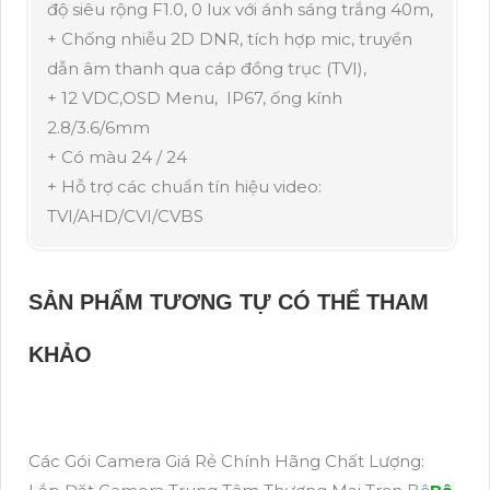
độ siêu rộng F1.0, 0 lux với ánh sáng trắng 40m,
+ Chống nhiễu 2D DNR, tích hợp mic, truyền
dẫn âm thanh qua cáp đồng trục (TVI),
+ 12 VDC,OSD Menu, IP67, ống kính
2.8/3.6/6mm
+ Có màu 24 / 24
+ Hỗ trợ các chuẩn tín hiệu video:
TVI/AHD/CVI/CVBS
SẢN PHẨM TƯƠNG TỰ CÓ THỂ THAM
KHẢO
Các Gói Camera Giá Rẻ Chính Hãng Chất Lượng: