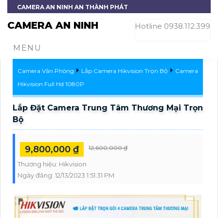
CAMERA AN NINH AN THÀNH PHÁT
CAMERA AN NINH
Hotline 0938.112.399
MENU
Camera Văn Phòng
Lắp Camera Hikvision Trọn Bộ
Camera
Hikvision Full Hd 1080P
Lắp Đặt Camera Trung Tâm Thương Mại Trọn
Bộ
9,800,000 ₫
12,600,000 ₫
Thương hiệu:
Hikvision
Ngày đăng:
12/13/2023 1:51:31 PM