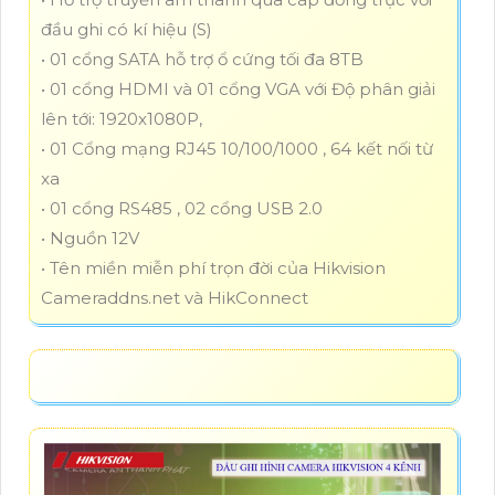
đầu ghi có kí hiệu (S)
• 01 cổng SATA hỗ trợ ổ cứng tối đa 8TB
• 01 cổng HDMI và 01 cổng VGA với Độ phân giải
lên tới: 1920x1080P,
• 01 Cổng mạng RJ45 10/100/1000 , 64 kết nối từ
xa
• 01 cổng RS485 , 02 cổng USB 2.0
• Nguồn 12V
• Tên miền miễn phí trọn đời của Hikvision
Cameraddns.net và HikConnect