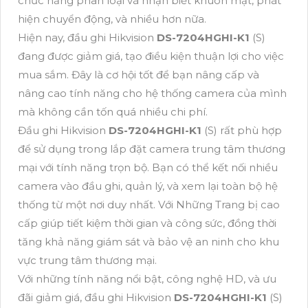
chức năng phân loại và nhận biết khuôn mặt, phát
hiện chuyển động, và nhiều hơn nữa.
Hiện nay, đầu ghi Hikvision
DS-7204HGHI-K1
(S)
đang được giảm giá, tạo điều kiện thuận lợi cho việc
mua sắm. Đây là cơ hội tốt để bạn nâng cấp và
nâng cao tính năng cho hệ thống camera của mình
mà không cần tốn quá nhiều chi phí.
Đầu ghi Hikvision
DS-7204HGHI-K1
(S) rất phù hợp
để sử dụng trong lắp đặt camera trung tâm thương
mại với tính năng trọn bộ. Bạn có thể kết nối nhiều
camera vào đầu ghi, quản lý, và xem lại toàn bộ hệ
thống từ một nơi duy nhất. Với Những Trang bị cao
cấp giúp tiết kiệm thời gian và công sức, đồng thời
tăng khả năng giám sát và bảo vệ an ninh cho khu
vực trung tâm thương mại.
Với những tính năng nổi bật, công nghệ HD, và ưu
đãi giảm giá, đầu ghi Hikvision
DS-7204HGHI-K1
(S)