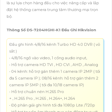
là sự lựa chọn hàng đầu cho việc nâng cấp và lắp
đặt hệ thống camera trung tâm thương mại trọn
bộ.
Thông Số DS-7204HGHI-K1 Đầu Ghi Hikvision
Đầu ghi hình 4/8/16 kênh Turbo HD 4.0 DVR ( vỏ
sắt )
• 4/8/16 ngõ vào video, 1 cổng audio input,
• Hỗ trợ camera HD TVI , HD CVI , AHD , Analog
• 04 kênh: hỗ trợ gán thêm 1 camera IP 2MP ( tối
đa 5 camera IP ); 08/16 kênh: hỗ trợ gán thêm 2
camera IP 5MP ( tối đa 10/18 camera IP)
• Hỗ trợ chuẩn nén H.265 Pro
+ , H.265 Pro , H.265 , H.264+, H.264
• Độ phân giải ghi hình tối đa 1080p Lite /720p
• Hỗ trợ truyền âm thanh qua cáp đồng trục với