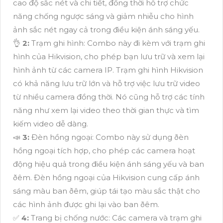
cao độ sắc nét và chi tiết, đồng thời hỗ trợ chức
năng chống ngược sáng và giảm nhiễu cho hình
ảnh sắc nét ngay cả trong điều kiện ánh sáng yếu.
👌
2:
Trạm ghi hình: Combo này đi kèm với trạm ghi
hình của Hikvision, cho phép bạn lưu trữ và xem lại
hình ảnh từ các camera IP. Trạm ghi hình Hikvision
có khả năng lưu trữ lớn và hỗ trợ việc lưu trữ video
từ nhiều camera đồng thời. Nó cũng hỗ trợ các tính
năng như xem lại video theo thời gian thực và tìm
kiếm video dễ dàng.
📣
3:
Ðèn hồng ngoại: Combo này sử dụng ðèn
hồng ngoại tích hợp, cho phép các camera hoạt
động hiệu quả trong điều kiện ánh sáng yếu và ban
ðêm. Ðèn hồng ngoại của Hikvision cung cấp ánh
sáng màu ban ðêm, giúp tái tạo màu sắc thật cho
các hình ảnh được ghi lại vào ban ðêm.
️✅
4:
Trang bị chống nước: Các camera và trạm ghi