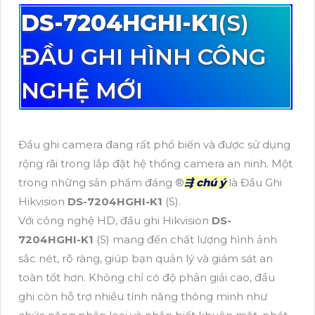
DS-7204HGHI-K1
(S)
ĐẦU GHI HÌNH CÔNG
NGHỆ MỚI
Đầu ghi camera đang rất phổ biến và được sử dụng
rộng rãi trong lắp đặt hệ thống camera an ninh. Một
trong những sản phẩm đáng ®️
⇶
chú ý
là Đầu Ghi
Hikvision
DS-7204HGHI-K1
(S).
Với công nghệ HD, đầu ghi Hikvision
DS-
7204HGHI-K1
(S) mang đến chất lượng hình ảnh
sắc nét, rõ ràng, giúp bạn quản lý và giám sát an
toàn tốt hơn. Không chỉ có độ phân giải cao, đầu
ghi còn hỗ trợ nhiều tính năng thông minh như