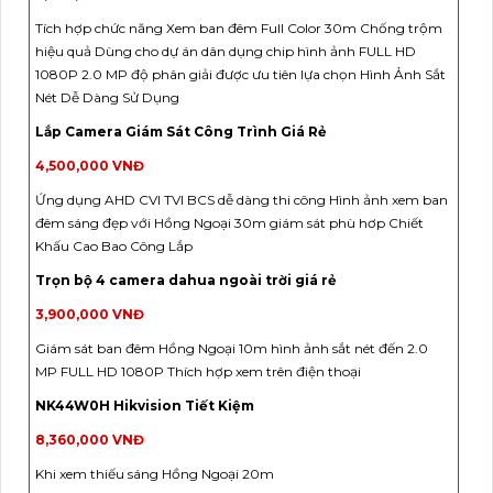
Tích hợp chức năng Xem ban đêm Full Color 30m Chống trộm
hiệu quả Dùng cho dự án dân dụng chip hình ảnh FULL HD
1080P 2.0 MP độ phân giải được ưu tiên lựa chọn Hình Ảnh Sắt
Nét Dễ Dàng Sử Dụng
Lắp Camera Giám Sát Công Trình Giá Rẻ
4,500,000 VNĐ
Ứng dụng AHD CVI TVI BCS dễ dàng thi công Hình ảnh xem ban
đêm sáng đẹp với Hồng Ngoại 30m giám sát phù hơp Chiết
Khấu Cao Bao Công Lắp
Trọn bộ 4 camera dahua ngoài trời giá rẻ
3,900,000 VNĐ
Giám sát ban đêm Hồng Ngoại 10m hình ảnh sắt nét đến 2.0
MP FULL HD 1080P Thích hợp xem trên điện thoại
NK44W0H Hikvision Tiết Kiệm
8,360,000 VNĐ
Khi xem thiếu sáng Hồng Ngoại 20m