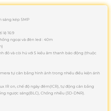
h sáng kép 5MP
 lệ 16:9
hồng ngoại và đèn led : 40m
m)
 đỏ và còi hú với 5 kiểu âm thanh báo động (thuộc
amera tự cân bằng hình ảnh trong nhiều điều kiện ánh
0Lux IR on, chế độ ngày đêm(ICR), tự động cân bằng
hống ngược sáng(BLC), Chống nhiễu (3D-DNR).