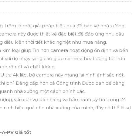
Trộm là một giải pháp hiệu quả để bảo vệ nhà xưởng
camera này được thiết kế đặc biệt để đáp ứng nhu cầu
g điều kiện thời tiết khắc nghiệt như mưa nắng.
 kim loại giúp Tin hơn camera hoạt động ổn định và bền
light với độ nhạy sáng cao giúp camera hoạt động tốt hơn
ảnh rõ nét và chất lượng.
Ultra 4k lite, bộ camera này mang lại hình ảnh sắc nét,
 chi phí. Đẳng cấp hơn cả Công trình Được bạn dễ dàng
quanh nhà xưởng một cách chính xác.
ợng, với dịch vụ bán hàng và bảo hành uy tín trong 24
 ninh hiệu quả cho nhà xưởng của mình, đây có thể là sự
A-PV Giá tốt