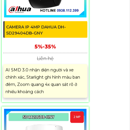
CAMERA IP 4MP DAHUA DH-
SD29404DB-GNY
5%-35%
Liên hệ
AI SMD 3.0 nhận diện người và xe
chính xác, Starlight ghi hình màu ban
đêm, Zoom quang 4x quan sát rõ ở
nhiều khoảng cách