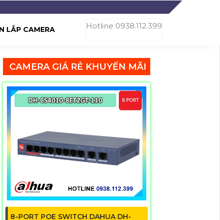
Hotline 0938.112.399
N LẮP CAMERA
CAMERA GIÁ RẺ KHUYẾN MÃI
8-PORT POE SWITCH DAHUA DH-