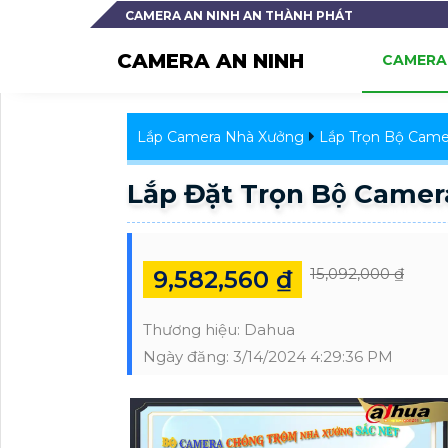
CAMERA AN NINH AN THÀNH PHÁT
CAMERA AN NINH
CAMERA 
Lắp Camera Nhà Xưởng
Lắp Trọn Bộ Came
Lắp Đặt Trọn Bộ Came
15,092,000 ₫
9,582,560 ₫
Thương hiệu:
Dahua
Ngày đăng:
3/14/2024 4:29:36 PM