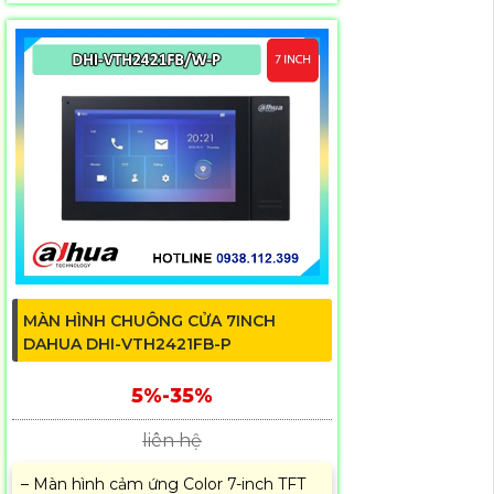
MÀN HÌNH CHUÔNG CỬA 7INCH
DAHUA DHI-VTH2421FB-P
5%-35%
liên hệ
– Màn hình cảm ứng Color 7-inch TFT