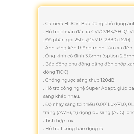
. Camera HDCVI Báo động chủ động án
. Hỗ trợ chuẩn đầu ra CVI/CVBS/AHD/TVI
. Độ phân giải 25fps@5MP (2880x1620) , tỉ
. Ánh sáng kép thông minh, tầm xa đèn 
. Ống kính cố định 3.6mm (option 2.8m
. Báo động chủ động bằng đèn chớp xanh
dòng TiOC)
. Chống ngược sáng thực 120dB
. Hỗ trợ công nghệ Super Adapt, giúp c
sáng khác nhau.
. Độ nhạy sáng tối thiểu 0.001Lux/F1.0, 
trắng (AWB), tự động bù sáng (AGC), c
. Tích hợp mic
. Hỗ trợ 1 cổng báo động ra