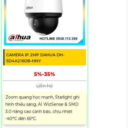
CAMERA IP 2MP DAHUA DH-
SD4A216DB-HNY
5%-35%
Liên hệ
Zoom quang học mạnh, Starlight ghi
hình thiếu sáng, AI WizSense & SMD
3.0 nâng cao cảnh báo, chịu nhiệt
-40°C đến 65°C.