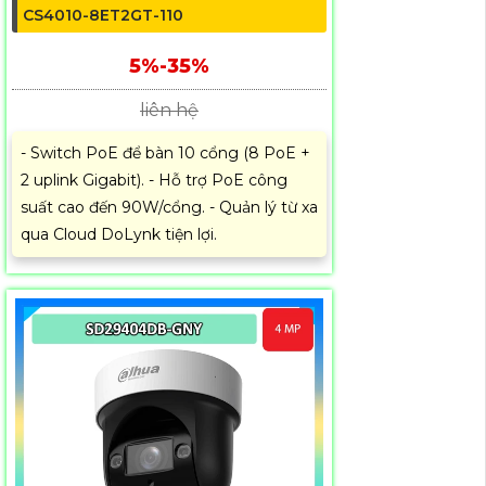
CS4010-8ET2GT-110
5%-35%
liên hệ
- Switch PoE để bàn 10 cổng (8 PoE +
2 uplink Gigabit). - Hỗ trợ PoE công
suất cao đến 90W/cổng. - Quản lý từ xa
qua Cloud DoLynk tiện lợi.