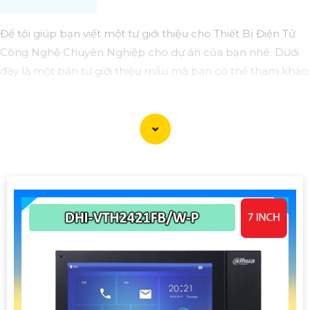
Để tôi giúp bạn viết một tư giới thiệu cho Thiết Bị Điện Tử
Công Nghệ Chuyên Nghiệp cho dự án của bạn nhé. Dưới
đây là một bản tư giới thiệu mẫu mà bạn có thể tham khảo:
Tư Giới Thiệu Thiết Bị Điện Tử Công Nghệ Chuyên Nghiệp
Nội dung tư giới thiệu:
Kính gửi Quý khách hàng,
Chúng tôi xin giới thiệu đến Quý vị dòng sản phẩm Thiết Bị
Điện Tử Công Nghệ Chuyên Nghiệp của chúng tôi,
tin
tưởng
sẽ đáp ứng mọi yêu cầu và tiêu chuẩn kỹ thuật cho
dự án của bạn.
Với uy tín và kinh nghiệm trong ngành công nghiệp, chúng
tôi cam kết cung cấp các sản phẩm chất lượng, đa dạng và
hiệu quả. Sự đa dạng của sản phẩm giúp tối ưu hóa hiệu
suất và nâng cao sự linh hoạt trong việc áp dụng cho dự án