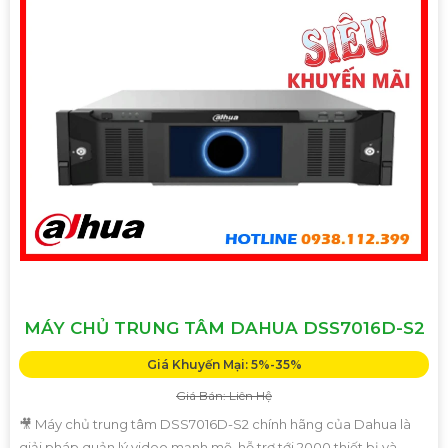
MÁY CHỦ TRUNG TÂM DAHUA DSS7016D-S2
Giá Khuyến Mại: 5%-35%
Giá Bán: Liên Hệ
🎥 Máy chủ trung tâm DSS7016D-S2 chính hãng của Dahua là
giải pháp quản lý video mạnh mẽ, hỗ trợ tới 2000 thiết bị và