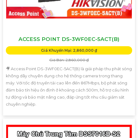
ACCESS POINT DS-3WF0EC-5ACT(B)
Giá Khuyến Mại: 2,860,000 ₫
Giá Bán: 2,860,000 ₫
🎥 Access Point DS-3WF0EC-5ACT(B) là giải pháp thu phát sóng
không dây chuyên dụng cho hệ thống camera trong thang
máy. Với tốc độ truyền tải cao lên đến 867Mbps, bộ phát sóng
đảm bảo tín hiệu ổn định ở khoảng cách 500m, hỗ trợ cấu hình
tự động và bảo mật nâng cao, đáp ứng tốt nhu cầu giám sát
chuyên nghiệp.