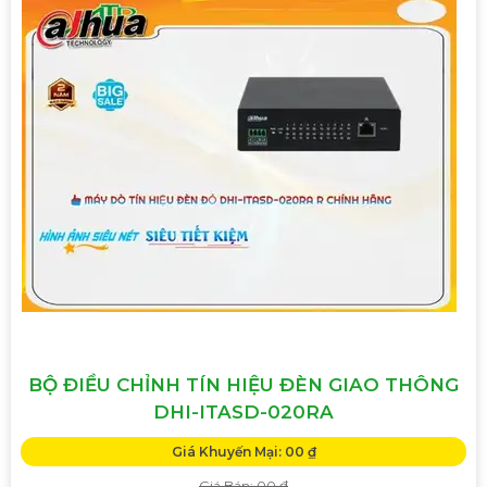
BỘ ĐIỀU CHỈNH TÍN HIỆU ĐÈN GIAO THÔNG
DHI-ITASD-020RA
Giá Khuyến Mại: 00 ₫
Giá Bán: 00 ₫