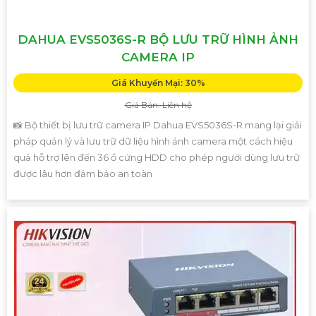
DAHUA EVS5036S-R BỘ LƯU TRỮ HÌNH ẢNH
CAMERA IP
Giá Khuyến Mại: 30%
Giá Bán: Liên hệ
📸 Bộ thiết bị lưu trữ camera IP Dahua EVS5036S-R mang lại giải
pháp quản lý và lưu trữ dữ liệu hình ảnh camera một cách hiệu
quả hỗ trợ lên đến 36 ổ cứng HDD cho phép người dùng lưu trữ
được lâu hơn đảm bảo an toàn