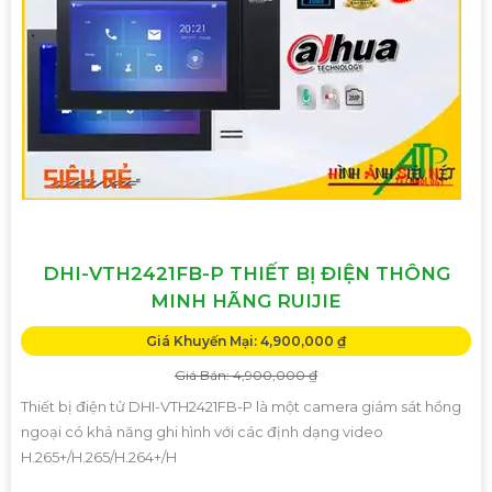
DHI-VTH2421FB-P THIẾT BỊ ĐIỆN THÔNG
MINH HÃNG RUIJIE
Giá Khuyến Mại: 4,900,000 ₫
Giá Bán: 4,900,000 ₫
Thiết bị điện tử DHI-VTH2421FB-P là một camera giám sát hồng
ngoại có khả năng ghi hình với các định dạng video
H.265+/H.265/H.264+/H