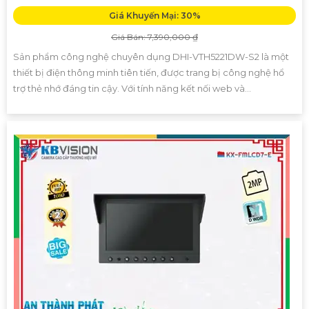
Giá Khuyến Mại: 30%
Giá Bán: 7,390,000 ₫
Sản phẩm công nghệ chuyên dụng DHI-VTH5221DW-S2 là một
thiết bị điện thông minh tiên tiến, được trang bị công nghệ hổ
trợ thẻ nhớ đáng tin cậy. Với tính năng kết nối web và...