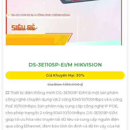
DS-3E1105P-EI/M HIKVISION
Giá Khuyến Mại: 30%
Giá Bán: 1,130,000 ₫
🎞 Thiết bị điện thông minh DS-3E1105P-EI/M là một sản phẩm
công nghệ chuyên dụng với 2 cổng RJ45 10/100Mbps và 4 cổng
PoE 10/100Mbps. Sản phẩm này cung cấp công nghệ IP POE,
cho phép trang bị 2 cổng RJ45 10/100Mbps. DS-3E1105P-EI/M
giúp tối ưu hóa việc truyền tải dữ liệu và cung cấp nguồn điện
qua cổng Ethernet, đảm bảo tính ổn định và độ tin cậy của hệ