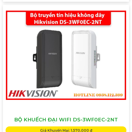
'
BỘ KHUẾCH ĐẠI WIFI DS-3WF0EC-2NT
Giá Khuyến Mại: 1,570,000 ₫