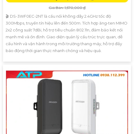
Giá Bán: 1,570,000 ₫
🎬 DS-3WF0EC-2NT là cầu nối không dây 2.4GHz tốc độ
300Mbps, truyền tín hiệu lên đến 500m. Tích hợp ăng-ten MIMO
2x2 công suất 7dBi, hỗ trợ tiêu chuẩn 802.11n, đảm bảo kết nối
mạnh mẽ và ổn định. Giao diện quản lý cấu trúc trực quan, dễ
cấu hình và vận hành trong môi trường thang máy, hỗ trợ đẩy
báo động thời gian thực nhanh chóng và hiệu quả.