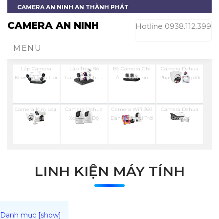
CAMERA AN NINH AN THÀNH PHÁT
CAMERA AN NINH
Hotline 0938.112.399
MENU
Lắp Camera
Lắp Trọn Bộ
Bộ Camera Ghi
Camera Dahua
Kbvision Trọn Gói
Camera Dahua
Âm Hikvision
Phân Biệt Người
Camera Kim Loại
Camera Dahua
Camera Wifi 360
Camera Dahua
Dahua
Xoay 360 Độ
Dahua Ngoài Trời
Ultra 2K
LINH KIỆN MÁY TÍNH