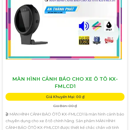
MÀN HÌNH CẢNH BÁO CHO XE Ô TÔ KX-
FMLCD1
Giá Khuyến Mại: 00 ₫
Giá Bán: 00 ₫
🎬 MÀN HÌNH CẢNH BÁO ÔTÔ KX-FMLCD1 là màn hình cảnh báo
chuyên dụng cho xe ô tô chính hãng. Sản phẩm MÀN HÌNH
CẢNH BÁO ÔTÔ KX-FMLCD1 được thiết kế chắc chắn với tính