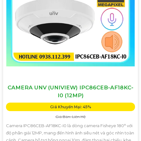
CAMERA UNV (UNIVIEW) IPC86CEB-AF18KC-
I0 (12MP)
Giá Khuyến Mại: 45%
Giá Bán: Liên Hệ
Camera IPC86CEB-AF18KC-I0 là dòng camera Fisheye 180° với
độ phân giải 12MP, mang đến hình ảnh siêu nét và góc nhìn toàn
cảnh. Camera hỗ trợ hồng ngoại 10m, đàm thoại hai chiều, khe