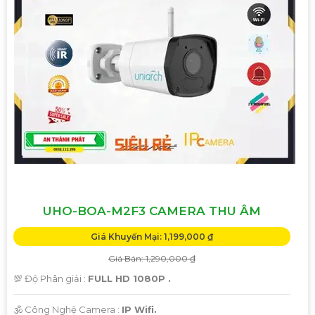
UHO-BOA-M2F3 CAMERA THU ÂM
Giá Khuyến Mại: 1,199,000 ₫
Giá Bán: 1,290,000 ₫
💯 Độ Phân giải :
FULL HD 1080P .
🕉️ Công Nghệ Camera :
IP Wifi.