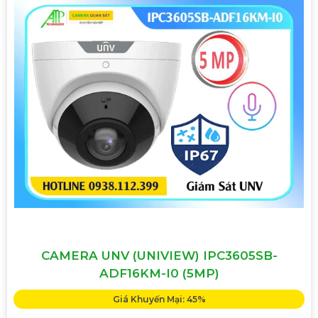
CAMERA UNV (UNIVIEW) IPC3605SB-
ADF16KM-I0 (5MP)
Giá Khuyến Mại: 45%