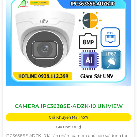
CAMERA IPC3638SE-ADZK-I0 UNIVIEW
Giá Khuyến Mại: 45%
Giá Bán: 00 ₫
IPC3638SE-ADZK-I0 là sản phẩm camera phù hợp sử dụng tại