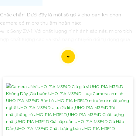
Chắc chắn! Dưới đây là một số gợi ý cho bạn khi chọn
camera có micro thu âm hoàn hảo:
⥺
1:
Sony ZV-1: Với chất lượng hình ảnh sắc nét, micro tích
hợp chất lượng cao và khả năng chuyển đổi tự động giữa
chế độ chụp ảnh và quay video, Sony ZV-1 là một lựa chọn
tốt cho việc vlog hoặc livestream.
2:
Canon EOS M50 Mark II: Camera mirrorless nhỏ gọn này
có micro tích hợp và khả năng quay video 4K. Mặt khác,
EOS M50 Mark II cũng kết nối tốt với các thiết bị khác như
máy tính hoặc điện thoại di động.
🎥
3:
Logitech StreamCam: Dành cho những ai muốn cải
thiện chất lượng quay video trực tuyến, Logitech
StreamCam không chỉ có micro kép tích hợp mà còn hỗ
trợ góc quay rộng. Đồng thời, StreamCam cũng tương thích
với nhiều ứng dụng live streaming phổ biến.