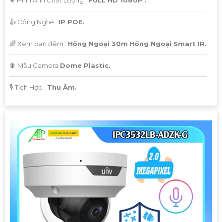
☀️ Hình Ành Chất Lượng :
FULL HD 1080P .
👍 Công Nghệ :
IP POE.
🌈 Xem ban đêm :
Hồng Ngoại 30m Hồng Ngoại Smart IR.
🐜 Mẫu Camera
Dome Plastic.
️🎙 Tích Hợp :
Thu Âm.