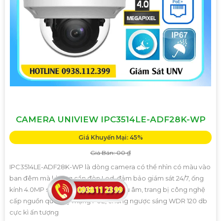
CAMERA UNIVIEW IPC3514LE-ADF28K-WP
Giá Khuyến Mại: 45%
Giá Bán: 00 ₫
IPC3514LE-ADF28K-WP là dòng camera có thể nhìn có màu vào
ban đêm mà không cần đèn Led, đảm bảo giám sát 24/7, ống
kính 4.0MP sắc nét, tích hợp mciro thu âm, trang bị công nghệ
cấp nguồn qua dây mạng PoE, chống ngược sáng WDR 120 db
cực kì ấn tượng