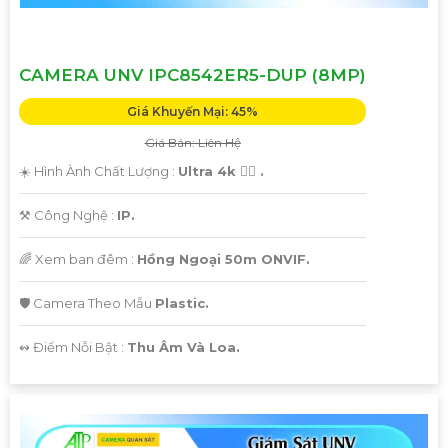
CAMERA UNV IPC8542ER5-DUP (8MP)
Giá Khuyến Mại: 45%
Giá Bán: Liên Hệ
☀️ Hình Ành Chất Lượng :
Ultra 4k 👍🏾 .
⚒ Công Nghệ :
IP.
🌈 Xem ban đêm :
Hồng Ngoại 50m ONVIF.
🛡 Camera Theo Mẫu
Plastic.
️↭ Điểm Nỗi Bật :
Thu Âm Và Loa.