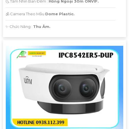
🌜 Tầm Nhìn Ban Đêm :
Hồng Ngoại 30m ONVIF.
🕉️ Camera Theo Mẫu
Dome Plastic.
️✨ Chức Năng :
Thu Âm.