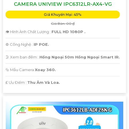
CAMERA UNIVIEW IPC6312LR-AX4-VG
Giá Khuyến Mại: 45%
Giá Bán: 00 ₫
👁 Hình Ành Chất Lượng :
FULL HD 1080P .
⚙ Công Nghệ :
IP POE.
🌛 Xem ban đêm :
Hồng Ngoại 50m Hồng Ngoại Smart IR.
🔩 Mẫu Camera
Xoay 360.
️₤ Ưu Điểm :
Thu Âm Và Loa.