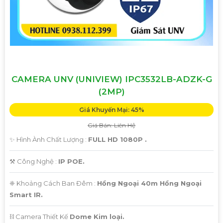
CAMERA UNV (UNIVIEW) IPC3532LB-ADZK-G
(2MP)
Giá Khuyến Mại: 45%
Giá Bán: Liên Hệ
✨ Hình Ành Chất Lượng :
FULL HD 1080P .
⚒ Công Nghệ :
IP POE.
❈ Khoảng Cách Ban Đêm :
Hồng Ngoại 40m Hồng Ngoại
Smart IR.
⛓ Camera Thiết Kế
Dome Kim loại.