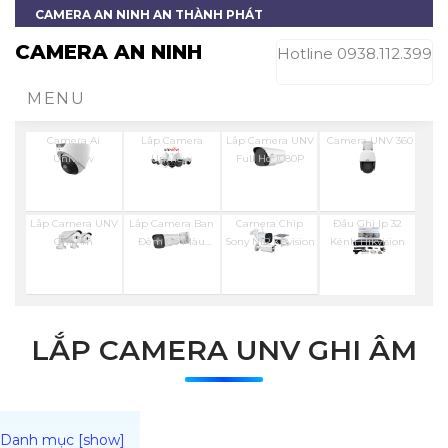
CAMERA AN NINH AN THÀNH PHÁT
CAMERA AN NINH
Hotline 0938.112.399
MENU
Camera Ai
Lắp Camera
Lắp Camera UNV
Camera UNV 360
Uniview
Uniview
Full Hd 1080P
Lắp Camera UNV
Lắp Camera Ban
Camera Chip
Đầu Ghi Ip 32
Ghi Âm
Đêm Có Màu
Sony NIR KBvision
Kênh Hikvision
UNV
LẮP CAMERA UNV GHI ÂM