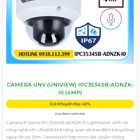
CAMERA UNV (UNIVIEW) IPC3534SB-ADNZK-
I0 (4MP)
Giá Khuyến Mại: 45%
Giá Bán: Liên Hệ
Camera IP Dome IPC3534SB-ADNZK-I0 LightHunter 4MP với
công nghệ nén Ultra265 khả năng quan sát ban đêm bằng hồng
ngoại lên tới 30m. Camera tích hợp micro đạt chuẩn chống