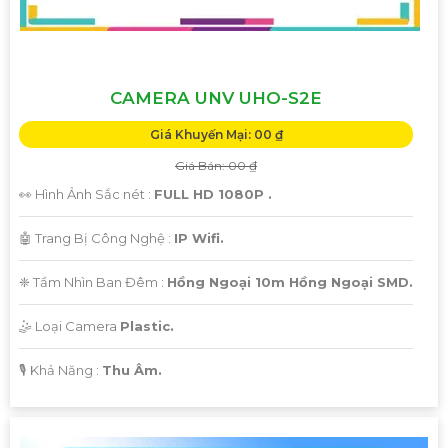
CAMERA UNV UHO-S2E
Giá Khuyến Mại: 00 ₫
Giá Bán: 00 ₫
👀 Hình Ảnh Sắc nét :
FULL HD 1080P .
🤖️ Trang Bị Công Nghệ :
IP Wifi.
❈ Tầm Nhìn Ban Đêm :
Hồng Ngoại 10m Hồng Ngoại SMD.
🤹 Loại Camera
Plastic.
️🎙 Khả Năng :
Thu Âm.