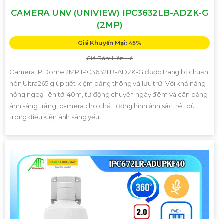
CAMERA UNV (UNIVIEW) IPC3632LB-ADZK-G
(2MP)
Giá Khuyến Mại: 45%
Giá Bán: Liên Hệ
Camera IP Dome 2MP IPC3632LB-ADZK-G được trang bị chuẩn
nén Ultra265 giúp tiết kiệm băng thông và lưu trữ. Với khả năng
hồng ngoại lên tới 40m, tự động chuyển ngày đêm và cân bằng
ánh sáng trắng, camera cho chất lượng hình ảnh sắc nét dù
trong điều kiện ánh sáng yếu