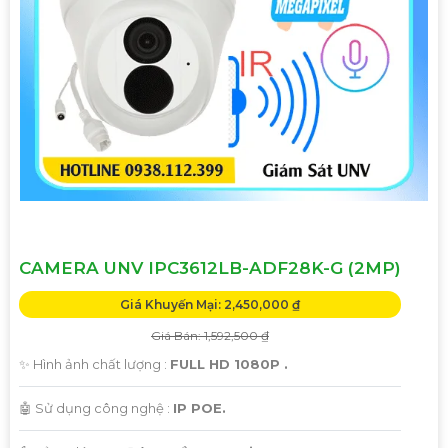
CAMERA UNV IPC3612LB-ADF28K-G (2MP)
Giá Khuyến Mại: 2,450,000 ₫
Giá Bán: 1,592,500 ₫
✨ Hình ảnh chất lượng :
FULL HD 1080P .
🤖️ Sử dụng công nghệ :
IP POE.