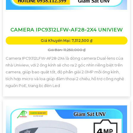
CAMERA IPC9312LFW-AF28-2X4 UNIVIEW
Giá Khuyến Mại: 7,312,500 ₫
Giá Bán: 11,250,000 ₫
Camera IPC9312LFW-AF28-2X4 là dòng camera Dual-lens của
nhà Uniview, với 2 ống kính sẽ cho ra 2 góc nhìn riêng biệt trên
camera, giúp bao quát tốt, độ phân giải 2.0MP mỗi ống kính,
tích hợp micro và loa giúp đàm thoại 2 chiều, hỗ trợ công nghệ
nguồn PoE, trang bị đèn Led