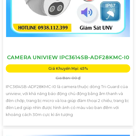
CAMERA UNIVIEW IPC3614SB-ADF28KMC-I0
Giá Khuyến Mại: 45%
Giá Bán: 00 ₫
IPC3614SB-ADF28KMC-I0 là camera thuộc dòng Tri-Guard của
uniview, với khả năng báo động chủ động bằng âm thanh và
đèn chớp, trang bị micro và loa giúp đàm thoại 2 chiều, trang bị
đèn Led giúp nhìn được hình ảnh có màu vào ban đêm với
khoảng cách 30m cực kì ấn tượng