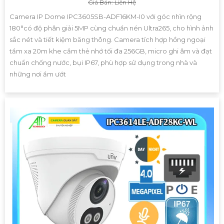
Giá Bán: Liên Hệ
Camera IP Dome IPC3605SB-ADF16KM-I0 với góc nhìn rộng
180°có độ phân giải 5MP cùng chuẩn nén Ultra265, cho hình ảnh
sắc nét và tiết kiệm băng thông. Camera tích hợp hồng ngoại
tầm xa 20m khe cắm thẻ nhớ tối đa 256GB, micro ghi âm và đạt
chuẩn chống nước, bụi IP67, phù hợp sử dụng trong nhà và
những nơi ẩm ướt