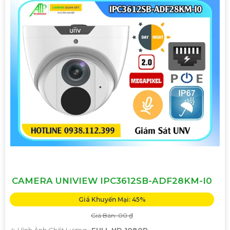
CAMERA UNIVIEW IPC3612SB-ADF28KM-I0
Giá Khuyến Mại: 45%
Giá Bán: 00 ₫