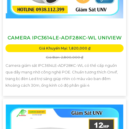
CAMERA IPC3614LE-ADF28KC-WL UNIVIEW
Giá Khuyến Mại: 1,820,000 ₫
Giá Bán: 2,800,000 ₫
Camera giám sát IPC3614LE-ADF28KC-WL có thể cấp nguồn
qua dây mạng nhờ công nghệ POE. Chuẩn tương thích Onvif,
trang bị đèn Led trợ sáng giúp nhìn có màu vào ban đêm
khoảng cách 30m, ống kính có độ phân giải 4