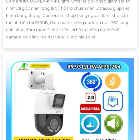
Camera IPC8544EA-KM-I1 LightHunter là giải pháp giám sát an
ninh với góc nhìn rộng 180°, hỗ trợ chuẩn nén Ultra265 giúp tiết
kiệm băng thông. Camera tích hợp hồng ngoại 50m, khe cắm
thẻ nhớ lên tới 256GB, đạt chuẩn chống nước và bụi IP67, cùng
tính năng đàm thoại 2 chiều tiện lợi hỗ trợ công nghệ PoE
camera dễ dàng lắp đặt và sử dụng hiệu quả