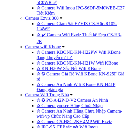
5C0WR ✅
✰
Camera Wifi Imou IPC-S6DP-5M0WEB-E27
Tiết Kiệm
Camera Ezviz 360
✰
Camera Giám Sát EZVIZ CS-H6c-R105-
1J4WF
✰
✔️ Camera Wifi Ezviz Thiết kế Đẹp CS-H3-
2K
Camera wifi Kbone
✰
Camera KBONE-KN-H22PW Wifi KBone
đang khuyến mãi ✓
✰
Camera KBONE-KN-H21W Wifi KBone
✰
KN-H20W Sắc Nét Wifi KBone
✰
❂ Camera Giá Rẻ Wifi KBone KN-S25F Giá
rẻ
✰
Camera An Ninh Wifi KBone KN-H41P
Đang giảm giá
Camera Wifi Trong Nhà
✰
✪ PC-A42P-D-V2 Camera An Ninh
✰
Camera yoosee Hãng Chưa Nhập
✰
Camera An Ninh Hãng Chưa Nhập Camera-
wifi-vp Chức Năng Cao Cấp
✰
Camera CS-H8C 2K+ 4MP Wifi Ezviz
✰
IPC-S51FEP sắc nét Wifi Imou